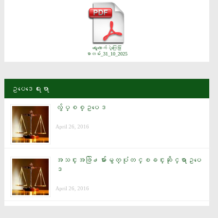
ရွေးကောက်ပွဲကြေငြာ
စာတမ်း_31_10_2025
ဥပေဒေရးရာ
လွ်ပ္စစ္ဥပေဒ
April 26, 2016
အသင္းအဖြဲ႕မ်ားမွတ္ပုံတင္ၿခင္းဆိုင္ရာဥပေ
ဒ
April 26, 2016