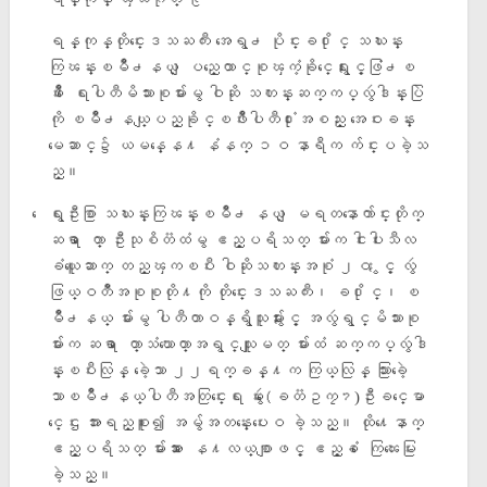
ရန္ကုန္တိုင္းေဒသႀကီး အေရွ႕ ပိုင္းခ႐ိုင္ သဃၤန္း
ကြၽန္းၿမိဳ႕နယ္ ျပည္ေထာင္စုၾကံ့ခိုင္ေရးႏွင့္ဖြံ႕ၿ
ဖိဳး ေရးပါတီမိသားစုမ်ားမွ ဝါဆို သကၤန္းဆက္ကပ္လွဴဒါန္းပြဲ
ကို ၿမိဳ႕နယ္ျပည္ခိုင္ၿဖိဳးပါတီ႐ံုးအစည္း အေဝးခန္း
မေဆာင္၌ ယမန္ေန႔ နံနက္ ၁ဝ နာရီက က်င္းပခဲ့သ
ည္။
ေရွးဦးစြာ သဃၤန္းကြၽန္းၿမိဳ႕ နယ္ ျမရတနာေက်ာင္းတိုက္
ဆရာ ေတာ္ ဦးသုစိတၱထံမွ ဧည့္ပရိသတ္ မ်ားက ငါးပါးသီလ
ခံယူေဆာက္ တည္ၾကၿပီး ဝါဆိုသကၤန္းအစုံ ၂ဝ ႏွင့္ လွဴ
ဖြယ္ဝတၴဳအစုစုတို႔ကို တိုင္းေဒသႀကီး၊ ခ႐ိုင္၊ ၿ
မိဳ႕နယ္ မ်ားမွ ပါတီတာဝန္ရိွသူမ်ားႏွင့္ အလွဴရွင္မိသားစု
မ်ားက ဆရာ ေတာ္သံဃာေတာ္အရွင္သူျမတ္ မ်ားထံ ဆက္ကပ္လွဴဒါ
န္းၿပီးလြန္ ခဲ့ေသာ ၂၂ရက္ခန္႔က ကြယ္လြန္ သြားခဲ့ေ
သာၿမိဳ႕နယ္ပါတီအတြင္းေရး မွဴး(ေခတၱဥကၠ႒)ဦးခင္ေမာ
င္ေဌး အားရည္စူး၍ အမွ်အတန္းေပးေဝ ခဲ့သည္။ ထို႔ေနာက္
ဧည့္ပရိသတ္ မ်ားအား ေန႔လယ္စာျဖင့္ ဧည့္ခံ ေကြၽးေမြး
ခဲ့သည္။