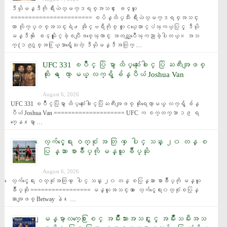
ဒီယိုမန္ဒီကို ရီးယဲလ္မက္ဒရစ္အသင္း ေခၚယူ 
======================= စပိန္ထိပ္သီး ရီးယဲလ္မက္ဒရစ္အသင္း
ဟာ လိုက္ပ္ဇစ္အသင္းရဲ႕ အိုင္ဗရီကိုစ္ လူငယ္ေတာင္ပံၾကယ္ပြင့္ ဒီယို
မန္ဒီကို ေခၚယူႏိုင္ခဲ့ၿပီျဖစ္ေၾကာင္း အတည္ျပဳေၾကညာခဲ့ပါတယ္။ အသ
က္ (၁၉)ႏွစ္အ႐ြယ္သာရွိေသးတဲ့ ဒီယိုမန္ဒီအတြက္ …
UFC 331 ၿပိဳင္ ပြဲ မွာ ထိပ္ဆုံးေခါင္ ပြဲ ႀကီးအျဖစ္
ထိုး ရ ေတာ့ မယ့္ လက္ရွိ ခ်န္ပီယံ ‌Joshua Van
August 6, 2026
UFC 331 ၿပိဳင္ပြဲမွာ ထိပ္ဆုံးေခါင္ပြဲႀကီးအျဖစ္ ထိုးရေတာ့မယ့္ လက္ရွိ ခ်န္
ပီယံ ‌Joshua Van ==================== UFC က စက္တက္ဘာ ၁၉ ရ
က္ေန႔မွာ …
ေလ့က်င့္ေရး ဝတ္စုံ အ တြ က္ ေပါင္ သန္း ၂၀ တန္ စ
ပြ န္ဆာ စာခ်ဳပ္ကို မန္ယူ ခ်ဳပ္ဆို
August 6, 2026
ေလ့က်င့္ေရး ဝတ္စုံအတြက္ ေပါင္ သန္း ၂၀ တန္ စပြန္ဆာ စာခ်ဳပ္ကို မန္ယူ 
ခ်ဳပ္ဆို ================= မန္ယူအသင္းဟာ ေလ့က်င့္ေရး၀တ္စုံစပြန္
ဆာအျဖစ္ Betway နဲ႔ …
ျမန္မာ့လက္ေ႐ြးစင္ အမ်ိဳးသားအသင္းႏွင့္ အမ်ိဳးသမီးအသ