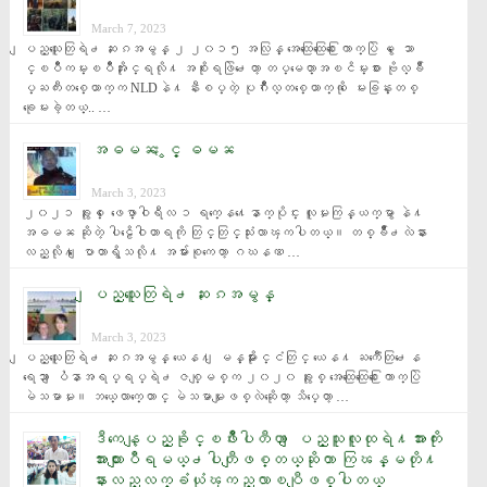
March 7, 2023
ျပည္သူေတြရဲ႕ ဆႏၵအမွန္ ၂ ၂၀၁၅ အလြန္ အေထြေထြေ႐ြးေကာက္ပြဲ မွ ေသာ
င္ၿပိဳကမ္းၿပိဳအႏိုင္ရလို႔ အစိုးရဖြဲ႕ေတာ့ တပ္မေတာ္အၿငိမ္းစား ဗိုလ္ခ်ဳ
ပ္ႀကီးတစ္ေယာက္က NLDနဲ႔ နီးစပ္တဲ့ ပုဂၢိဳလ္တစ္ေယာက္ကို ေမးခြန္းတစ္
ခုေမးခဲ့တယ္.. …
အဓမၼ ႏွင့္ ဓမၼ
March 3, 2023
၂၀၂၁ ခုႏွစ္ ေဖေဖာ္ဝါရီလ ၁ ရက္ေန႔ေနာက္ပိုင္း လူမႈကြန္ယက္မွာ နဲ႔ 
အဓမၼ ဆိုတဲ့ ပါဠိေဝါဟာရကို တြင္တြင္သုံးလာၾကပါတယ္။ တစ္ခ်ိဳ႕လဲနား
လည္လို႔ ေျပာတာရွိသလို႔ အမ်ားစုကေတာ့ ဂဃနဏ …
ျပည္သူေတြရဲ႕ ဆႏၵအမွန္
March 3, 2023
ျပည္သူေတြရဲ႕ ဆႏၵအမွန္ ယေန႔ ျမန္မာႏိုင္ငံတြင္ ယေန႔ ႀကဳံေတြ႕ေန
ရေသာ ျပႆနာအရပ္ရပ္ရဲ႕ ဇစ္ျမစ္က ၂၀၂၀ ခုႏွစ္ အေထြေထြေ႐ြးေကာက္ပြဲ 
မဲသမာမႈ။ ဘယ္ေလာက္ေတာင္ မဲသမာမႈျဖစ္လဲဆိုေတာ့ သိပ္ေတာ့ …
ဒီကေန့ျပည္ခုိင္ၿဖိဳးပါတီဟာ ျပည္သူလူထုရဲ႔အားကိုး
အားထားျပဳရမယ္႕ပါတီျဖစ္တယ္ဆိုတာ ကြၽန္မတို႔
နားလည္လက္ခံယုံၾကည္လာၿပီျဖစ္ပါတယ္