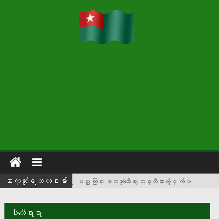
ေနာက္ဆံုးရသတင္းမ်ား
ျပည္ တြင္း စက္သုံးဆီေဈး တစ္လီတာလွ်င္ က်ပ္
၁၇၀ မွ ၂၆၅ အထိ ျမင့္တက္
တစ္လကို လူတူစက္႐ုပ္ ၁၀၀၀ ထုတ္လုပ္မယ့္ မစ္ဆူဘီရွီ
ပါတီေရးရာ