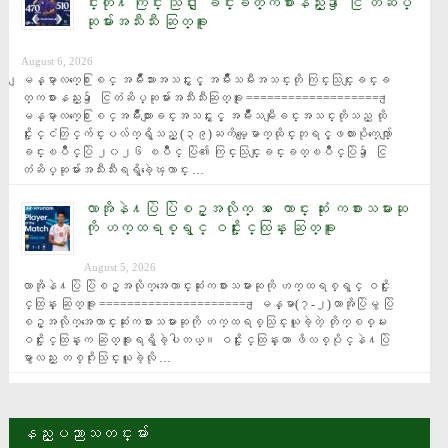
င္းတို႔ ကြင္း သြင္း ျခင္းခတ္ကစားနည္း၌ ေငြ တံဆိပ္
ဆုမ်ားအသီးသီး ဆြတ္ခူး
August 6, 2026
ျမန္မာ့လက္ေ႐ြးစင္ အမ်ိဳးသားအသင္းႏွင့္ အမ်ိဳးသမီးအသင္းတို ကြင္းသြင္းျခင္းခ
တ္ကစားနည္း၌ ေငြတံဆိပ္ဆုမ်ားအသီးသီးဆြတ္ခူး ==================== ျ
မန္မာ့လက္ေ႐ြးစင္အမ်ိဳးသားျခင္းအသင္းႏွင့္ အမ်ိဳးသမီးျခင္းအသင္းတိုသည္ ထို
င္းႏိုင္ငံတြင္က်င္းပလ်က္ရွိသည့္ (၃၉)ႀကိမ္ေျမာက္ထိုင္းဘုရင့္ဖလားပိုက္ေက်ာ္ျ
ခင္းၿပိဳင္ပြဲ ၂၀၂၆ ၿပိဳင္ ပြဲ၏ ကြင္းသြင္းျခင္းခတ္ၿပိဳင္ပြဲ၌ ေငြ
တံဆိပ္ဆုမ်ားအသီးသီးရရွိခဲ့ေၾကာင္း …
လာအိုနဲ႔ပြဲ ပြဲစဥ္အလိုက္ အ ေကာင္း ဆုံး ကစားသမားဆု
ကို ဟက္ထရစ္ရွင္ ဝင္းႏိုင္ထြန္း ဆြတ္ခူး
August 5, 2026
လာအိုနဲ႔ပြဲ ပြဲစဥ္အလိုက္အေကာင္းဆုံးကစားသမားဆုကို ဟက္ထရစ္ရွင္ ဝင္းႏို
င္ထြန္း ဆြတ္ခူး ====================== ျမန္မာ(၇-၂)လာအိုပြဲမွ ပြဲ
စဥ္အလိုက္အေကာင္းဆုံးကစားသမားဆုကို ဟက္ထရစ္သြင္းယူခဲ့တဲ့ တိုက္စစ္မႉး 
ဝင္းႏိုင္ထြန္းက ဆြတ္ခူးရရွိခဲ့ပါတယ္။ ဝင္းႏိုင္ထြန္းဟာ ဖိလစ္ပိုင္နဲ႔ပြဲ
မွာလည္း တစ္ဂိုးသြင္းယူခဲ့လို …
နည္းပညာသတင္းမ်ား