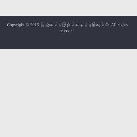
Copyright © 2016
ပြည်ထောင်စုကြံ့ခိုင်ရေးနှင့်ဖွံ့ဖြိုးရေးပါတီ
. All rights
reserved.