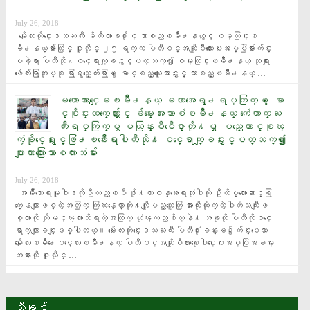
July 26, 2018
  မႏၲေလးတိုင္းေဒသႀကီး မိတီၴလာခ႐ိုင္ သာစည္ၿမိဳ႕နယ္ႏွင့္ ဝမ္းတြင္းၿ
မိဳ႕နယ္မ်ားတြင္ ဇူလိုင္ ၂၅ ရက္က ပါတီဝင္အဆိုျပဳလႊာေပးအပ္ပြဲမ်ားက်င္း
ပခဲ့ရာ ပါတီသို႔ဝင္ေရာက္ျခင္းႏွင့္ပတ္သက္၍ ဝမ္းတြင္းၿမိဳ႕နယ္ ဘုရားျ
ဖဴေက်းရြာအုပ္စု ရြာရွည္ေက်းရြာမွ ေမာင္စည္သူေအာင္ႏွင့္ သာစည္ၿမိဳ႕နယ္ …
မဟာေအာင္ေျမၿမိဳ႕နယ္ မဟာအေရွ႕ရပ္ကြက္မွ ေမာ
င္စုိင္းထက္ေက်ာ္ႏွင့္ ခ်မ္းေအးသာစံၿမိဳ႕နယ္ ကံေကာက္ႀ
ကီးရပ္ကြက္မွ မယြန္းမီမီေဇာ္တုိ႔မွ ျပည္ေထာင္စုၾ
ကံ့ခုိင္ေရးႏွင့္ဖြံ႕ၿဖိဳးေရးပါတီသုိ႔ ဝင္ေရာက္ျခင္းႏွင့္ပတ္သက္၍ ​ေျ
ပာျကားသြား​ေသာစကားသံမ်ား
July 26, 2018
  အမ်ဳိးသားေရးမူဝါဒကိုဦးတည္ၿပီး ဒို႔တာဝန္အေရးသံုးပါးကို ဦးထိပ္ထားေဆာင္ရြ
က္ေနတာျဖစ္တဲ့အတြက္ ကြၽန္ေတာ္တို႔လိုျပည္သူေတြ အားကိုးထိုက္တဲ့ပါတီႀကီးျဖ
စ္တာကို သိျမင္ၾကားသိရတဲ့အတြက္ ယံုၾကည္စိတ္နဲ႔ အခုလို ပါတီကိုဝင္ေ
ရာက္လာျခင္းျဖစ္ပါတယ္​။ မႏၲေလးတိုင္းေဒသႀကီး ပါတီ႐ံုးခန္းမ၌က်င္းပေသာ 
မႏၲေလးၿမိဳ႕ေပၚေလးၿမိဳ႕နယ္ ပါတီဝင္အဆုိျပဳလႊာစုေပါင္းေပးအပ္ပြဲအခမ္း
အနားကုိ ဇူလိုင္ …
သီချင်း