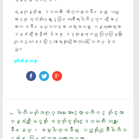
ရန္ကုန္တုိင္း ေဒသႀကီး ေက်ာက္တန္းၿမိဳ႕နယ္ ျပည္ေ
ထာင္စု ၾကံ့ခုိင္ေရးႏွင့္ဖြံ႕ၿဖိဳးေရးပါတီဥကၠ႒ ဦးေမာင္
တာက ၿမိဳ႕နယ္သတင္းစာ ဆရာအသင္း ျပန္ၾကားေရးတာ
ဝန္ခံ ဦးေဇာ္ဦး၏ မိခင္ ေဒၚအုန္းၾကည္ ကြယ္လြန္သြား
သျဖင့္ ယေန႔တြင္ နာေရးကူညီေထာက္ပံ့ေငြေပးအပ္ ခဲ့သ
ည္။
ကုိေက်ာက္တန္း
ပါတီဗဟုိအလုပ္အမႈေဆာင္ေကာ္မတီဝင္ တိုင္းတာ
←
ဝန္ခံဦးျမင့္စိုး စစ္ကုိင္းတုိင္းေဒသႀကီး တမူးျ
မိဳ႕နယ္ ၊ ခမ္းပါတ္ၿမိဳ႕ ျပည္ခုိင္ျဖိဳးပါတီဝ
င္မ်ားႏွင့္ ေတြ႕ဆုံအမွာစကားေျပာၾကား