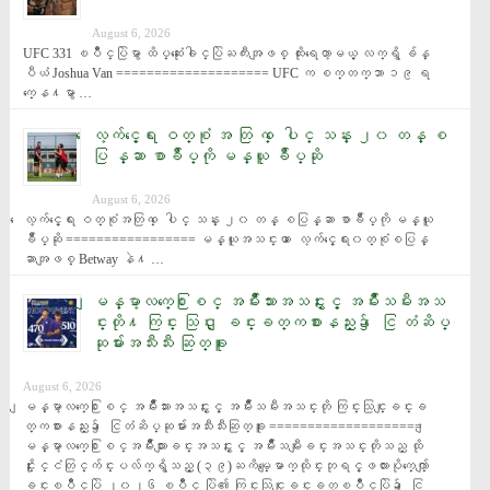
August 6, 2026
UFC 331 ၿပိဳင္ပြဲမွာ ထိပ္ဆုံးေခါင္ပြဲႀကီးအျဖစ္ ထိုးရေတာ့မယ့္ လက္ရွိ ခ်န္
ပီယံ ‌Joshua Van ==================== UFC က စက္တက္ဘာ ၁၉ ရ
က္ေန႔မွာ …
ေလ့က်င့္ေရး ဝတ္စုံ အ တြ က္ ေပါင္ သန္း ၂၀ တန္ စ
ပြ န္ဆာ စာခ်ဳပ္ကို မန္ယူ ခ်ဳပ္ဆို
August 6, 2026
ေလ့က်င့္ေရး ဝတ္စုံအတြက္ ေပါင္ သန္း ၂၀ တန္ စပြန္ဆာ စာခ်ဳပ္ကို မန္ယူ 
ခ်ဳပ္ဆို ================= မန္ယူအသင္းဟာ ေလ့က်င့္ေရး၀တ္စုံစပြန္
ဆာအျဖစ္ Betway နဲ႔ …
ျမန္မာ့လက္ေ႐ြးစင္ အမ်ိဳးသားအသင္းႏွင့္ အမ်ိဳးသမီးအသ
င္းတို႔ ကြင္း သြင္း ျခင္းခတ္ကစားနည္း၌ ေငြ တံဆိပ္
ဆုမ်ားအသီးသီး ဆြတ္ခူး
August 6, 2026
ျမန္မာ့လက္ေ႐ြးစင္ အမ်ိဳးသားအသင္းႏွင့္ အမ်ိဳးသမီးအသင္းတို ကြင္းသြင္းျခင္းခ
တ္ကစားနည္း၌ ေငြတံဆိပ္ဆုမ်ားအသီးသီးဆြတ္ခူး ==================== ျ
မန္မာ့လက္ေ႐ြးစင္အမ်ိဳးသားျခင္းအသင္းႏွင့္ အမ်ိဳးသမီးျခင္းအသင္းတိုသည္ ထို
င္းႏိုင္ငံတြင္က်င္းပလ်က္ရွိသည့္ (၃၉)ႀကိမ္ေျမာက္ထိုင္းဘုရင့္ဖလားပိုက္ေက်ာ္ျ
ခင္းၿပိဳင္ပြဲ ၂၀၂၆ ၿပိဳင္ ပြဲ၏ ကြင္းသြင္းျခင္းခတ္ၿပိဳင္ပြဲ၌ ေငြ