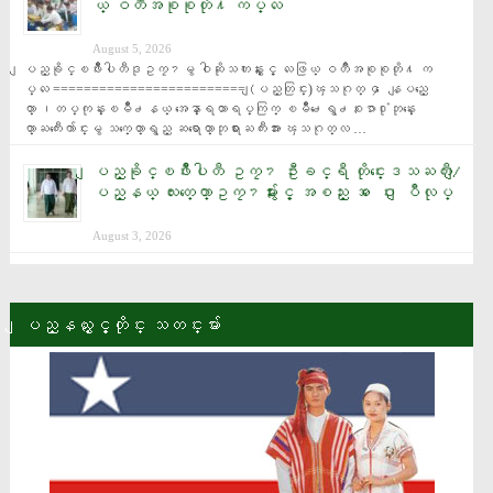
ယ္ ဝတၳဳအစုစုတို႔ ကပ္လႉ
August 5, 2026
ျပည္ခိုင္ၿဖိဳးပါတီဒုဥကၠ႒မွ ဝါဆိုသကၤန္းႏွင့္ လႉဖြယ္ ဝတၳဳအစုစုတို႔ က
ပ္လႉ ========================= (ျပည္တြင္း)ၾသဂုတ္ ၄ ေနျပည္ေ
တာ္ ၊တပ္ကုန္းၿမိဳ႕နယ္ အေနာ္ရထာရပ္ကြက္ ၿမိဳ႕ေရွ႕စႏၵာ႐ုံဘုန္းေ
တာ္ႀကီးေက်ာင္းမွ သက္ေတာ္ရွည္ ဆရာေတာ္ဘုရားႀကီးအား ၾသဂုတ္လ …
ျပည္ခိုင္ၿဖိဳးပါတီ ဥကၠ႒ ဦးခင္ရီ တိုင္းေဒသႀကီး/ျ
ပည္နယ္ လႊတ္ေတာ္ဥကၠ႒မ်ားႏွင့္ အစည္း အ ေဝး ျပဳလုပ္
August 3, 2026
ျပည္နယ္ႏွင့္တိုင္း သတင္းမ်ား