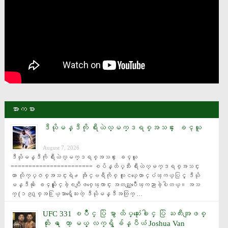
အားကစား
ဒီယိုမန္ဒီကို ရီးယဲလ္မက္ဒရစ္အသင္း ေခၚယူ
August 7, 2026
ဒီယိုမန္ဒီကို ရီးယဲလ္မက္ဒရစ္အသင္း ေခၚယူ 
======================= စပိန္ထိပ္သီး ရီးယဲလ္မက္ဒရစ္အသင္း
ဟာ လိုက္ပ္ဇစ္အသင္းရဲ႕ အိုင္ဗရီကိုစ္ လူငယ္ေတာင္ပံၾကယ္ပြင့္ ဒီယို
မန္ဒီကို ေခၚယူႏိုင္ခဲ့ၿပီျဖစ္ေၾကာင္း အတည္ျပဳေၾကညာခဲ့ပါတယ္။ အသ
က္ (၁၉)ႏွစ္အ႐ြယ္သာရွိေသးတဲ့ ဒီယိုမန္ဒီအတြက္ …
UFC 331 ၿပိဳင္ ပြဲ မွာ ထိပ္ဆုံးေခါင္ ပြဲ ႀကီးအျဖစ္
ထိုး ရ ေတာ့ မယ့္ လက္ရွိ ခ်န္ပီယံ ‌Joshua Van