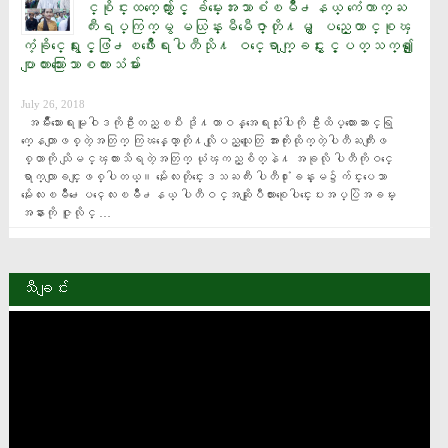
င္စုိင္းထက္ေက်ာ္ႏွင့္ ခ်မ္းေအးသာစံၿမိဳ႕နယ္ ကံေကာက္ႀ
ကီးရပ္ကြက္မွ မယြန္းမီမီေဇာ္တုိ႔မွ ျပည္ေထာင္စုၾ
ကံ့ခုိင္ေရးႏွင့္ဖြံ႕ၿဖိဳးေရးပါတီသုိ႔ ဝင္ေရာက္ျခင္းႏွင့္ပတ္သက္၍ ​ေျ
ပာျကားသြား​ေသာစကားသံမ်ား
July 26, 2018
  အမ်ဳိးသားေရးမူဝါဒကိုဦးတည္ၿပီး ဒို႔တာဝန္အေရးသံုးပါးကို ဦးထိပ္ထားေဆာင္ရြ
က္ေနတာျဖစ္တဲ့အတြက္ ကြၽန္ေတာ္တို႔လိုျပည္သူေတြ အားကိုးထိုက္တဲ့ပါတီႀကီးျဖ
စ္တာကို သိျမင္ၾကားသိရတဲ့အတြက္ ယံုၾကည္စိတ္နဲ႔ အခုလို ပါတီကိုဝင္ေ
ရာက္လာျခင္းျဖစ္ပါတယ္​။ မႏၲေလးတိုင္းေဒသႀကီး ပါတီ႐ံုးခန္းမ၌က်င္းပေသာ 
မႏၲေလးၿမိဳ႕ေပၚေလးၿမိဳ႕နယ္ ပါတီဝင္အဆုိျပဳလႊာစုေပါင္းေပးအပ္ပြဲအခမ္း
အနားကုိ ဇူလိုင္ …
သီချင်း