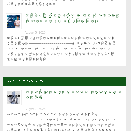
တံဆိပ္ဆုမ်ားအသီးသီးရရွိခဲ့ေၾကာင္း …
လာအိုနဲ႔ပြဲ ပြဲစဥ္အလိုက္ အ ေကာင္း ဆုံး ကစားသမားဆု
ကို ဟက္ထရစ္ရွင္ ဝင္းႏိုင္ထြန္း ဆြတ္ခူး
August 5, 2026
လာအိုနဲ႔ပြဲ ပြဲစဥ္အလိုက္အေကာင္းဆုံးကစားသမားဆုကို ဟက္ထရစ္ရွင္ ဝင္းႏို
င္ထြန္း ဆြတ္ခူး ====================== ျမန္မာ(၇-၂)လာအိုပြဲမွ ပြဲ
စဥ္အလိုက္အေကာင္းဆုံးကစားသမားဆုကို ဟက္ထရစ္သြင္းယူခဲ့တဲ့ တိုက္စစ္မႉး 
ဝင္းႏိုင္ထြန္းက ဆြတ္ခူးရရွိခဲ့ပါတယ္။ ဝင္းႏိုင္ထြန္းဟာ ဖိလစ္ပိုင္နဲ႔ပြဲ
မွာလည္း တစ္ဂိုးသြင္းယူခဲ့လို …
နည္းပညာသတင္းမ်ား
တစ္လကို လူတူစက္႐ုပ္ ၁၀၀၀ ထုတ္လုပ္မယ့္ မ
စ္ဆူဘီရွီ
August 7, 2026
တစ္လကို လူတူစက္႐ုပ္ ၁၀၀၀ ထုတ္လုပ္မယ့္ မစ္ဆူဘီရွီ 
================== ေမာ္ေတာ္ကားနဲ႔အႀကီးစားစက္မႈလုပ္ငန္းမွာ ဂုဏ္သ
တင္းႀကီးမားလွတဲ့ မစ္ဆူဘီရွီကုမၸဏီက အခုဆိုရင္ လူတူစက္႐ုပ္ေတြဘ
က္ကိုလည္း ေျခဦးလွည့္လာပါၿပီ။လူတူစက္႐ုပ္ ေဈးကြက္ထဲကိုဝင္လာရာမွာလ