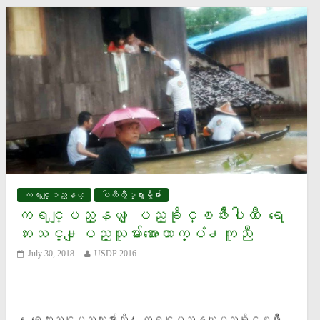
ကရင္ျပည္နယ္
ပါတီလွဳပ္ရွားမွဳမ်ား
ကရင္ျပည္နယ္ ျပည္ခိုင္ၿဖိဳးပါတီ ေရေ
ဘးသင္႕ျပည္သူမ်ားအားေထာက္ပံ႕ကူညီ
July 30, 2018
USDP 2016
ေရေဘးသင့္ျပည္သူမ်ားသို႔ ကရင္ျပည္နယ္ျပည္ခိုင္ၿဖိဳး