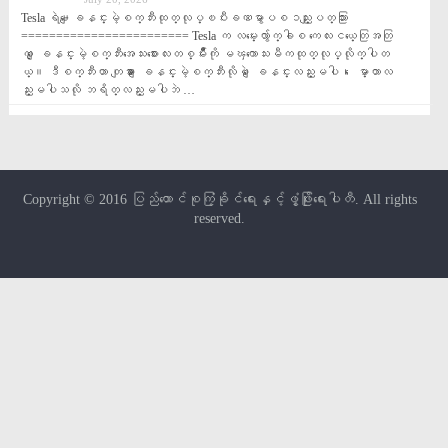
Tesla ရဲ႕‌ေျခနင္းမဲ့စက္ဘီးထုတ္လုပ္ၿပီးခဏမွာပစၥည္းျပတ္သြား 
======================== Tesla က လမ္းေလွ်ာက္ခါစ ကေလးငယ္ေတြအတြ
က္ ေျခနင္းမဲ့စက္ဘီးအေသးစားေလးတစ္မ်ိဳးကို မၾကာေသးမီကထုတ္လုပ္လိုက္ပါတ
ယ္။ ဒီစက္ဘီးဟာ တျခား ေျခနင္းမဲ့စက္ဘီးလိုပဲ ေျခနင္းလည္းမပါ၊ ေမာ္တာလ
ည္းမပါသလို ဘရိတ္လည္းမပါဘဲ …
Copyright © 2016
ပြည်ထောင်စုကြံ့ခိုင်ရေးနှင့်ဖွံ့ဖြိုးရေးပါတီ
. All rights
reserved.