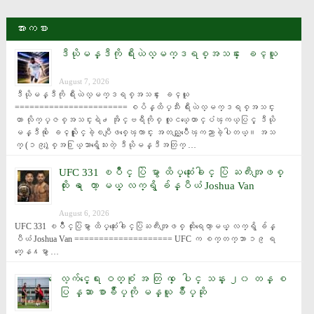
အားကစား
ဒီယိုမန္ဒီကို ရီးယဲလ္မက္ဒရစ္အသင္း ေခၚယူ
August 7, 2026
ဒီယိုမန္ဒီကို ရီးယဲလ္မက္ဒရစ္အသင္း ေခၚယူ 
======================= စပိန္ထိပ္သီး ရီးယဲလ္မက္ဒရစ္အသင္း
ဟာ လိုက္ပ္ဇစ္အသင္းရဲ႕ အိုင္ဗရီကိုစ္ လူငယ္ေတာင္ပံၾကယ္ပြင့္ ဒီယို
မန္ဒီကို ေခၚယူႏိုင္ခဲ့ၿပီျဖစ္ေၾကာင္း အတည္ျပဳေၾကညာခဲ့ပါတယ္။ အသ
က္ (၁၉)ႏွစ္အ႐ြယ္သာရွိေသးတဲ့ ဒီယိုမန္ဒီအတြက္ …
UFC 331 ၿပိဳင္ ပြဲ မွာ ထိပ္ဆုံးေခါင္ ပြဲ ႀကီးအျဖစ္
ထိုး ရ ေတာ့ မယ့္ လက္ရွိ ခ်န္ပီယံ ‌Joshua Van
August 6, 2026
UFC 331 ၿပိဳင္ပြဲမွာ ထိပ္ဆုံးေခါင္ပြဲႀကီးအျဖစ္ ထိုးရေတာ့မယ့္ လက္ရွိ ခ်န္
ပီယံ ‌Joshua Van ==================== UFC က စက္တက္ဘာ ၁၉ ရ
က္ေန႔မွာ …
ေလ့က်င့္ေရး ဝတ္စုံ အ တြ က္ ေပါင္ သန္း ၂၀ တန္ စ
ပြ န္ဆာ စာခ်ဳပ္ကို မန္ယူ ခ်ဳပ္ဆို