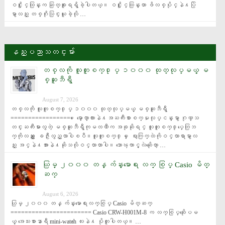
ဝင္းႏိုင္ထြန္းက ဆြတ္ခူးရရွိခဲ့ပါတယ္။ ဝင္းႏိုင္ထြန္းဟာ ဖိလစ္ပိုင္နဲ႔ပြဲ
မွာလည္း တစ္ဂိုးသြင္းယူခဲ့လို …
နည္းပညာသတင္းမ်ား
တစ္လကို လူတူစက္႐ုပ္ ၁၀၀၀ ထုတ္လုပ္မယ့္ မ
စ္ဆူဘီရွီ
August 7, 2026
တစ္လကို လူတူစက္႐ုပ္ ၁၀၀၀ ထုတ္လုပ္မယ့္ မစ္ဆူဘီရွီ 
================== ေမာ္ေတာ္ကားနဲ႔အႀကီးစားစက္မႈလုပ္ငန္းမွာ ဂုဏ္သ
တင္းႀကီးမားလွတဲ့ မစ္ဆူဘီရွီကုမၸဏီက အခုဆိုရင္ လူတူစက္႐ုပ္ေတြဘ
က္ကိုလည္း ေျခဦးလွည့္လာပါၿပီ။လူတူစက္႐ုပ္ ေဈးကြက္ထဲကိုဝင္လာရာမွာလ
ည္း အင္နဲ႔အားနဲ႔ဆိုသလိုဝင္လာတာပါ။ ဘာေၾကာင့္လဲဆိုေတာ့ …
ယြမ္ ၂၀၀၀ တန္ က်န္းမာေရး လက္ စြပ္ Casio မိတ္
ဆက္
August 6, 2026
ယြမ္ ၂၀၀၀ တန္ က်န္းမာေရးလက္စြပ္ Casio မိတ္ဆက္ 
======================= Casio CRW-H001M-8 က လက္စြပ္ဆိုေပမ
ယ့္ အေသးစားနာရီ mini-watch ေလးနဲ႔ ပိုတူပါတယ္။ …