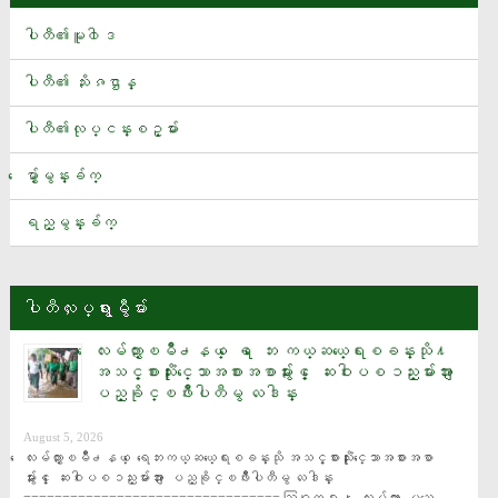
UFC 331 ၿပိဳင္ ပြဲ မွာ ထိပ္ဆုံးေခါင္ ပြဲ ႀကီးအျဖစ္ ထိုး ရ ေတာ့ မယ့္ လက္ရွိ
ပါတီ၏မူ၀ါဒ
ခ်န္ပီယံ ‌Joshua Van
ယြမ္ ၂၀၀၀ တန္ က်န္းမာေရး လက္ စြပ္ Casio မိတ္ဆက္
ပါတီ၏ သႏိၷဌာန္
ႏိုင္ငံေတာ္သမၼတ ထိုင္းႏိုင္ငံသို႔ ေရာက္ရွိ
ပါတီ၏လုပ္ငန္းစဥ္မ်ား
ေလ့က်င့္ေရး ဝတ္စုံ အ တြ က္ ေပါင္ သန္း ၂၀ တန္ စ ပြ န္ဆာ စာခ်ဳပ္ကို မ
န္ယူ ခ်ဳပ္ဆို
ေမွ်ာ္မွန္းခ်က္
ျမန္မာ့လက္ေ႐ြးစင္ အမ်ိဳးသားအသင္းႏွင့္ အမ်ိဳးသမီးအသင္းတို႔ ကြင္း သြင္း ျခ
ရည္မွန္းခ်က္
င္းခတ္ကစားနည္း၌ ေငြ တံဆိပ္ဆုမ်ားအသီးသီး ဆြတ္ခူး
ေလးမ်က္ႏွာၿမိဳ႕နယ္ ေရ ေဘး ကယ္ဆယ္ေရးစခန္းသို႔ အသင့္စားသုံးႏိုင္ေသာအစား
အစာမ်ားႏွင့္ ေဆးဝါးပစၥည္းမ်ားအား ျပည္ခိုင္ၿဖိဳးပါတီမွ လႉဒါန္း
ပါတီလႈပ္ရွားမွဳမ်ား
ေရႀကီးနစ္ျမဳပ္မႈဒဏ္ခံရသည့္ ေက်း႐ြာမ်ားရွိ ျပည္သူမ်ားအား ျပည္ခိုင္ၿဖိဳး
ေလးမ်က္ႏွာၿမိဳ႕နယ္ ေရ ေဘး ကယ္ဆယ္ေရးစခန္းသို႔
ပါတီက ကူညီေထာက္ပံ့
အသင့္စားသုံးႏိုင္ေသာအစားအစာမ်ားႏွင့္ ေဆးဝါးပစၥည္းမ်ားအား ျ
ဒီယိုမန္ဒီကို ရီးယဲလ္မက္ဒရစ္အသင္း ေခၚယူ
ပည္ခိုင္ၿဖိဳးပါတီမွ လႉဒါန္း
August 5, 2026
ေလးမ်က္ႏွာၿမိဳ႕နယ္ ေရေဘးကယ္ဆယ္ေရးစခန္းသို အသင့္စားသုံးႏိုင္ေသာအစားအစာ
မ်ားႏွင့္ ေဆးဝါးပစၥည္းမ်ားအား ျပည္ခိုင္ၿဖိဳးပါတီမွ လႉဒါန္း 