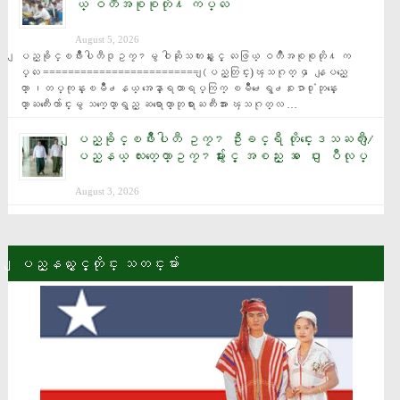
ယ္ ဝတၳဳအစုစုတို႔ ကပ္လႉ
August 5, 2026
ျပည္ခိုင္ၿဖိဳးပါတီဒုဥကၠ႒မွ ဝါဆိုသကၤန္းႏွင့္ လႉဖြယ္ ဝတၳဳအစုစုတို႔ က
ပ္လႉ ========================= (ျပည္တြင္း)ၾသဂုတ္ ၄ ေနျပည္ေ
တာ္ ၊တပ္ကုန္းၿမိဳ႕နယ္ အေနာ္ရထာရပ္ကြက္ ၿမိဳ႕ေရွ႕စႏၵာ႐ုံဘုန္းေ
တာ္ႀကီးေက်ာင္းမွ သက္ေတာ္ရွည္ ဆရာေတာ္ဘုရားႀကီးအား ၾသဂုတ္လ …
ျပည္ခိုင္ၿဖိဳးပါတီ ဥကၠ႒ ဦးခင္ရီ တိုင္းေဒသႀကီး/ျ
ပည္နယ္ လႊတ္ေတာ္ဥကၠ႒မ်ားႏွင့္ အစည္း အ ေဝး ျပဳလုပ္
August 3, 2026
ျပည္နယ္ႏွင့္တိုင္း သတင္းမ်ား