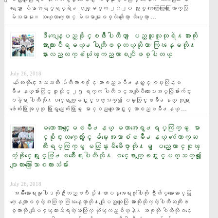
ရေသာ ျပႆနာအရပ္ရပ္ရဲ႕ ဇစ္ျမစ္က ၂၀၂၀ ခုႏွစ္ အေထြေထြေ႐ြးေကာက္ပြဲ 
မဲသမာမႈ။ ဘယ္ေလာက္ေတာင္ မဲသမာမႈျဖစ္လဲဆိုေတာ့ သိပ္ေတာ့ …
ဒီကေန့ျပည္ခုိင္ၿဖိဳးပါတီဟာ ျပည္သူလူထုရဲ႔အားကိုး
အားထားျပဳရမယ္႕ပါတီျဖစ္တယ္ဆိုတာ ကြၽန္မတို႔
နားလည္လက္ခံယုံၾကည္လာၿပီျဖစ္ပါတယ္
July 26, 2018
  မႏၲေလးတိုင္းေဒသႀကီး မိတီၴလာခ႐ိုင္ သာစည္ၿမိဳ႕နယ္ႏွင့္ ဝမ္းတြင္းၿ
မိဳ႕နယ္မ်ားတြင္ ဇူလိုင္ ၂၅ ရက္က ပါတီဝင္အဆိုျပဳလႊာေပးအပ္ပြဲမ်ားက်င္း
ပခဲ့ရာ ပါတီသို႔ဝင္ေရာက္ျခင္းႏွင့္ပတ္သက္၍ ဝမ္းတြင္းၿမိဳ႕နယ္ ဘုရားျ
ဖဴေက်းရြာအုပ္စု ရြာရွည္ေက်းရြာမွ ေမာင္စည္သူေအာင္ႏွင့္ သာစည္ၿမိဳ႕နယ္ …
မဟာေအာင္ေျမၿမိဳ႕နယ္ မဟာအေရွ႕ရပ္ကြက္မွ ေမာ
င္စုိင္းထက္ေက်ာ္ႏွင့္ ခ်မ္းေအးသာစံၿမိဳ႕နယ္ ကံေကာက္ႀ
ကီးရပ္ကြက္မွ မယြန္းမီမီေဇာ္တုိ႔မွ ျပည္ေထာင္စုၾ
ကံ့ခုိင္ေရးႏွင့္ဖြံ႕ၿဖိဳးေရးပါတီသုိ႔ ဝင္ေရာက္ျခင္းႏွင့္ပတ္သက္၍ ​ေျ
ပာျကားသြား​ေသာစကားသံမ်ား
July 26, 2018
  အမ်ဳိးသားေရးမူဝါဒကိုဦးတည္ၿပီး ဒို႔တာဝန္အေရးသံုးပါးကို ဦးထိပ္ထားေဆာင္ရြ
က္ေနတာျဖစ္တဲ့အတြက္ ကြၽန္ေတာ္တို႔လိုျပည္သူေတြ အားကိုးထိုက္တဲ့ပါတီႀကီးျဖ
စ္တာကို သိျမင္ၾကားသိရတဲ့အတြက္ ယံုၾကည္စိတ္နဲ႔ အခုလို ပါတီကိုဝင္ေ