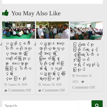
You May Also Like
ျပည္ခိုင္ၿဖိဳး
ျပည္သူ႔လႊတ္ေ
ပြည်ထောင်စု
ပါတီ ဗဟုိအလု
တာ္ကိုယ္စားလွယ္
ကြံ့ခိုင်ရေးနှင့်
ပ္အမႈေဆာင္ ႏြား
ဦးေသာင္းေအး ႏြ
ဖွံ့ဖြိုးရေးပါတီ ဒ
လဝိုးေက်းရြာအုပ္
ယ္ႏြဲ႕ေက်း႐ြာႏွင့္ ေ
ဂုံမြို့သစ်
စု ေထးပေလာ္ခူ
ပါ့အိုင္႐ိုးေက်း႐ြာ
ခရိုင် တွေ့ဆုံပွဲ
ရြာတြင္ ပါတီဝ
မ်ားရွိ ေဒသခံျ
ပြုလုပ်
င္မ်ားႏွ
ပည္သူမ်ားႏွင့္ သြားေ
November 16,
င္႕ေတြ႔ဆံု
ရာက္ေတြ႕ဆုံ
2022
August 24, 2018
January 26, 2026
Comments Off
Comments Off
Comments Off