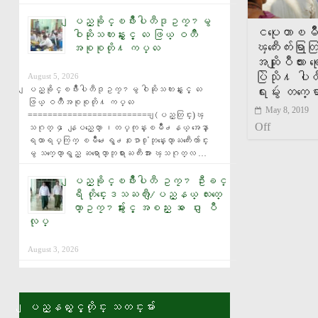
ျပည္ခိုင္ၿဖိဳးပါတီဒုဥကၠ႒မွ
ငပုေတာၿမိ
ဝါဆိုသကၤန္းႏွင့္ လႉ ဖြယ္ ဝတၳဳ
ၾကီးေက်းရြာ
အစုစုတို႔ ကပ္လႉ
အဆိုျပဳလႊာ 
ပြဲသုိ႔ ပါတ
August 5, 2026
ျပည္ခိုင္ၿဖိဳးပါတီဒုဥကၠ႒မွ ဝါဆိုသကၤန္းႏွင့္ လႉ
ရးမွဴး တက္ေ
ဖြယ္ ဝတၳဳအစုစုတို႔ ကပ္လႉ 
May 8, 2019
========================= (ျပည္တြင္း)ၾ
Off
သဂုတ္ ၄ ေနျပည္ေတာ္ ၊တပ္ကုန္းၿမိဳ႕နယ္ အေနာ္
ရထာရပ္ကြက္ ၿမိဳ႕ေရွ႕စႏၵာ႐ုံဘုန္းေတာ္ႀကီးေက်ာင္း
မွ သက္ေတာ္ရွည္ ဆရာေတာ္ဘုရားႀကီးအား ၾသဂုတ္လ …
ျပည္ခိုင္ၿဖိဳးပါတီ ဥကၠ႒ ဦးခင္
ရီ တိုင္းေဒသႀကီး/ျပည္နယ္ လႊတ္ေ
တာ္ဥကၠ႒မ်ားႏွင့္ အစည္း အ ေဝး ျပဳ
လုပ္
August 3, 2026
ျပည္နယ္ႏွင့္တိုင္း သတင္းမ်ား