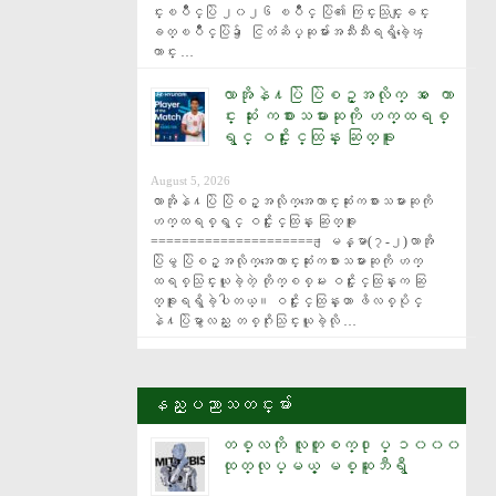
င္းၿပိဳင္ပြဲ ၂၀၂၆ ၿပိဳင္ ပြဲ၏ ကြင္းသြင္းျခင္း
ခတ္ၿပိဳင္ပြဲ၌ ေငြတံဆိပ္ဆုမ်ားအသီးသီးရရွိခဲ့ေၾ
ကာင္း …
လာအိုနဲ႔ပြဲ ပြဲစဥ္အလိုက္ အ ေကာ
င္း ဆုံး ကစားသမားဆုကို ဟက္ထရစ္
ရွင္ ဝင္းႏိုင္ထြန္း ဆြတ္ခူး
August 5, 2026
လာအိုနဲ႔ပြဲ ပြဲစဥ္အလိုက္အေကာင္းဆုံးကစားသမားဆုကို 
ဟက္ထရစ္ရွင္ ဝင္းႏိုင္ထြန္း ဆြတ္ခူး 
====================== ျမန္မာ(၇-၂)လာအို
ပြဲမွ ပြဲစဥ္အလိုက္အေကာင္းဆုံးကစားသမားဆုကို ဟက္
ထရစ္သြင္းယူခဲ့တဲ့ တိုက္စစ္မႉး ဝင္းႏိုင္ထြန္းက ဆြ
တ္ခူးရရွိခဲ့ပါတယ္။ ဝင္းႏိုင္ထြန္းဟာ ဖိလစ္ပိုင္
နဲ႔ပြဲမွာလည္း တစ္ဂိုးသြင္းယူခဲ့လို …
နည္းပညာသတင္းမ်ား
တစ္လကို လူတူစက္႐ုပ္ ၁၀၀၀
ထုတ္လုပ္မယ့္ မစ္ဆူဘီရွီ