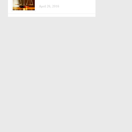
April 26, 2016