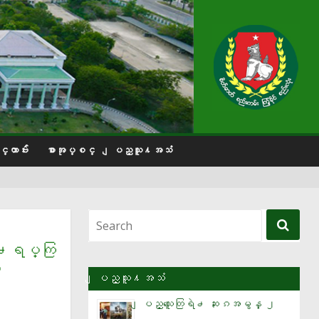
္တာဗ်ဴး
စာအုပ္စင္
ျပည္သူ႔အသံ
ရွ႕ရပ္ကြ
္
ျပည္သူ႔အသံ
ျပည္သူေတြရဲ႕ ဆႏၵအမွန္ ၂