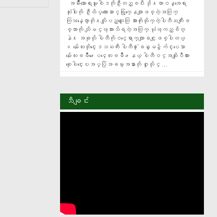
  အမ်ဳိးသားေရးမူဝါဒကိုဦးတည္ၿပီး ဒို႔တာဝန္အေရး
သံုးပါးကို ဦးထိပ္ထားေဆာင္ရြက္ေနတာျဖစ္တဲ့အတြက္ 
ကြၽန္ေတာ္တို႔လိုျပည္သူေတြ အားကိုးထိုက္တဲ့ပါတီႀကီးျဖ
စ္တာကို သိျမင္ၾကားသိရတဲ့အတြက္ ယံုၾကည္စိတ္
နဲ႔ အခုလို ပါတီကိုဝင္ေရာက္လာျခင္းျဖစ္ပါတယ္​
။ မႏၲေလးတိုင္းေဒသႀကီး ပါတီ႐ံုးခန္းမ၌က်င္းပေသာ 
မႏၲေလးၿမိဳ႕ေပၚေလးၿမိဳ႕နယ္ ပါတီဝင္အဆုိျပဳလႊာ
စုေပါင္းေပးအပ္ပြဲအခမ္းအနားကုိ ဇူလိုင္ …
သီချင်း