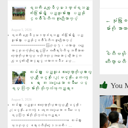
ေရႀကီးနစ္ျမဳပ္မႈဒဏ္ခံရသည့္ ေ
က်း႐ြာမ်ားရွိ ျပည္သူမ်ားအား ျပည္ခို
င္ၿဖိဳးပါတီက ကူညီေထာက္ပံ့
မုံရြာခ
←
မ်ားကုိ အာ
August 5, 2026
ေရႀကီးနစ္ျမဳပ္မႈဒဏ္ခံရသည့္ ေက်း႐ြာမ်ားရွိ ျပည္
သူမ်ားအား ျပည္ခိုင္ၿဖိဳးပါတီက ကူညီေထာက္ပံ့ 
================= ဩဂုတ္ ၅၊ ဟသၤာတ ျပည္ေ
ထာင္စုႀကံ့ခိုင္ေရးႏွင့္ဖြံ႕ၿဖိဳးေရးပါတီမွ အမ်ိဳးသားလႊ
ပါတီဗဟုိ
တ္ေတာ္ကိုယ္စားလွယ္ ဗဟိုအလုပ္အမႈေဆာင္ ဦးေအာင္တ
င္ျမင့္၏ ဦးေဆာင္မႈႏွင့္ ဟသၤာတၿမိဳ႕နယ္ …
တီေကာ္မတီဝ
ေလးမ်က္ႏွာ ျပည္သူ႔လႊတ္ေတာ္ကိုယ္စားလွ
ယ္ ဦးျမင့္စိုး၊ (ျမင့္စိုး-နတလ)
၊ ေရ ေဘး သင့္ေနေသာ ၿမိဳ႕ေပၚ
You 
ရပ္ ကြက္ မ်ားကို လိုက္လံၾကည့္ရႈ။
August 5, 2026
ေလးမ်က္ႏွာ ျပည္သူ႔လႊတ္ေတာ္ကိုယ္စားလွယ္ ဦးျမင့္စိုး၊ 
(ျမင့္စိုး-နတလ) ၊ ေရေဘးသင့္ေနေသာ ၿမိဳ႕ေပၚ 
ရပ္ကြက္ မ်ားကို လိုက္လံၾကည့္ရႈ။ 
============================= ေလးမ်က္ႏွာ 
ၾသဂုတ္ ၄ ဧရာဝတီတိုင္းေဒသႀကီး၊ …