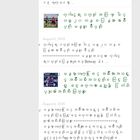
၁၉ ရက္ေန႔မွာ …
ေလ့က်င့္ေရး ဝတ္စုံ အ တြ က္ ေပါင္
သန္း ၂၀ တန္ စ ပြ န္ဆာ စာခ်ဳ
ပ္ကို မန္ယူ ခ်ဳပ္ဆို
August 6, 2026
ေလ့က်င့္ေရး ဝတ္စုံအတြက္ ေပါင္ သန္း ၂၀ တန္ စ
ပြန္ဆာ စာခ်ဳပ္ကို မန္ယူ ခ်ဳပ္ဆို 
================= မန္ယူအသင္းဟာ ေလ့က်င့္ေ
ရး၀တ္စုံစပြန္ဆာအျဖစ္ Betway နဲ႔ …
ျမန္မာ့လက္ေ႐ြးစင္ အမ်ိဳးသားအသင္းႏွ
င့္ အမ်ိဳးသမီးအသင္းတို႔ ကြင္း သြ
င္း ျခင္းခတ္ကစားနည္း၌ ေငြ တံဆိ
ပ္ဆုမ်ားအသီးသီး ဆြတ္ခူး
August 6, 2026
ျမန္မာ့လက္ေ႐ြးစင္ အမ်ိဳးသားအသင္းႏွင့္ အမ်ိဳးသမီးအ
သင္းတို ကြင္းသြင္းျခင္းခတ္ကစားနည္း၌ ေငြတံဆိပ္
ဆုမ်ားအသီးသီးဆြတ္ခူး ==================== ျ
မန္မာ့လက္ေ႐ြးစင္အမ်ိဳးသားျခင္းအသင္းႏွင့္ အမ်ိဳးသမီးျ
ခင္းအသင္းတိုသည္ ထိုင္းႏိုင္ငံတြင္က်င္းပလ်က္ရွိသ
ည့္ (၃၉)ႀကိမ္ေျမာက္ထိုင္းဘုရင့္ဖလားပိုက္ေက်ာ္ျခ