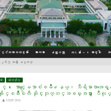
ႏိုင္ငံတကာသတင္းမ်ား
အားကစား
နည္းပညာ
ေဆာင္းပါး
အင
က႑မ်ား
၀ မွ ၂၆၅ အထိ ျမင့္တက္
ဆူဘီရွီ
န္ပီယံ ‌Joshua Van
်ား
မႏၱေလးတိုင္း
႐ိုင္၊ ေအာင္ေျမသာစံၿမိဳ႕နယ္၊ သီရိမာလာအေ
ုိင္ၿဖိဳးပါတီ ဆိုင္းဘုတ္တင္အခမ္းအနား ျပဳလုပ
်ဳပ္ဆို
USDP 2016
ခတ္ကစားနည္း၌ ေငြ တံဆိပ္ဆုမ်ားအသီးသီး ဆြတ္ခူး