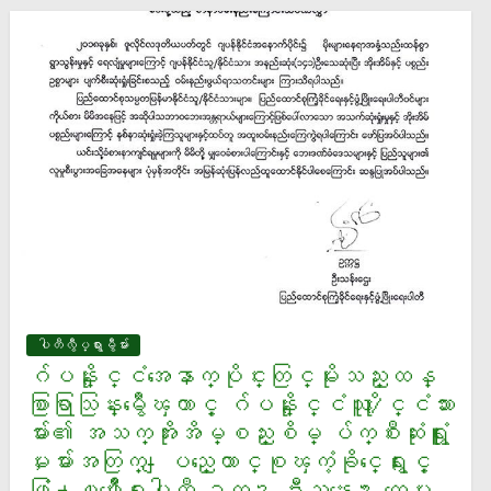
ပါတီလွဳပ္ရွားမွဳမ်ား
ဂ်ပန္ႏိုင္ငံအေနာက္ပိုင္းတြင္မိုးသည္းထန္
စြာရြာသြန္းမွဳေၾကာင့္ ဂ်ပန္ႏိုင္ငံသူ/ႏိုင္ငံသား
မ်ား၏ အသက္အိုးအိမ္စည္းစိမ္ ပ်က္စီးဆံုးရွံုူး
မႈမ်ားအတြက္- ျပည္ေထာင္စုၾကံ့ခိုင္ေရးႏွင့္
ဖြံ႕ၿဖိဳးေရးပါတီ ဥကၠ႒ ဦးသန္းေ႒း ကေပး