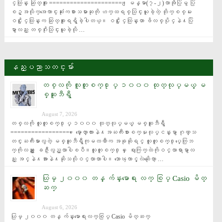
င္ထြန္း ဆြတ္ခူး ====================== ျမန္မာ(၇-၂)လာအိုပြဲမွ ပြဲ
စဥ္အလိုက္အေကာင္းဆုံးကစားသမားဆုကို ဟက္ထရစ္သြင္းယူခဲ့တဲ့ တိုက္စစ္မႉး 
ဝင္းႏိုင္ထြန္းက ဆြတ္ခူးရရွိခဲ့ပါတယ္။ ဝင္းႏိုင္ထြန္းဟာ ဖိလစ္ပိုင္နဲ႔ပြဲ
မွာလည္း တစ္ဂိုးသြင္းယူခဲ့လို …
နည္းပညာသတင္းမ်ား
တစ္လကို လူတူစက္႐ုပ္ ၁၀၀၀ ထုတ္လုပ္မယ့္ မ
စ္ဆူဘီရွီ
August 7, 2026
တစ္လကို လူတူစက္႐ုပ္ ၁၀၀၀ ထုတ္လုပ္မယ့္ မစ္ဆူဘီရွီ 
================== ေမာ္ေတာ္ကားနဲ႔အႀကီးစားစက္မႈလုပ္ငန္းမွာ ဂုဏ္သ
တင္းႀကီးမားလွတဲ့ မစ္ဆူဘီရွီကုမၸဏီက အခုဆိုရင္ လူတူစက္႐ုပ္ေတြဘ
က္ကိုလည္း ေျခဦးလွည့္လာပါၿပီ။လူတူစက္႐ုပ္ ေဈးကြက္ထဲကိုဝင္လာရာမွာလ
ည္း အင္နဲ႔အားနဲ႔ဆိုသလိုဝင္လာတာပါ။ ဘာေၾကာင့္လဲဆိုေတာ့ …
ယြမ္ ၂၀၀၀ တန္ က်န္းမာေရး လက္ စြပ္ Casio မိတ္
ဆက္
August 6, 2026
ယြမ္ ၂၀၀၀ တန္ က်န္းမာေရးလက္စြပ္ Casio မိတ္ဆက္ 