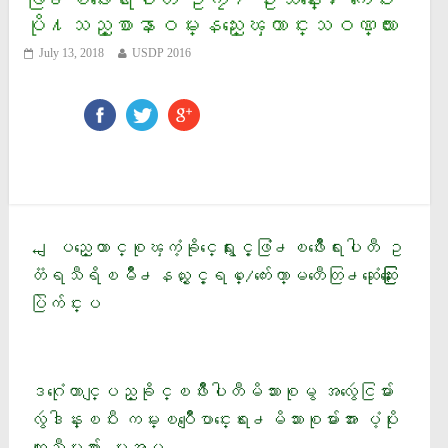
ပို႔သည့္စာနာဝမ္းနည္းေၾကာင္းသဝဏ္လႊာ
July 13, 2018
USDP 2016
ျပည္ေထာင္စုၾကံ့ခိုင္ေရးႏွင့္ဖြံ႕ၿဖိဳးေရးပါတီ ဥ
←
တၱရသီရိၿမိဳ႕နယ္ႏွင့္ရပ္/ေက်းေကာ္မတီေတြ႕ဆံုေဆြးေႏြး
ပြဲက်င္းပ
ဒဂုံေတာင္ျပည္ခုိင္ၿဖိဳးပါတီမိသားစုမွ အလွဴေငြမ်ား
လွဴဒါန္းၿပီး ကမ္းၿပိဳေျပာင္းေရႊ႕မိသားစုမ်ားအား ပံ့ပုိး