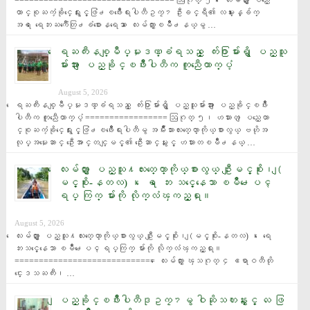
================================= ဩဂုတ္ ၅၊ ေလးမ်က္ႏွာ ျပည္ေ
ထာင္စုႀကံ့ခိုင္ေရးႏွင့္ဖြံ႕ၿဖိဳးေရးပါတီဥကၠ႒ ဦးခင္ရီ၏ လမ္းၫႊန္ခ်က္
အရ ေရေဘးႀကဳံေတြ႕ခံစားေနရေသာ ေလးမ်က္ႏွာၿမိဳ႕နယ္မွ …
ေရႀကီးနစ္ျမဳပ္မႈဒဏ္ခံရသည့္ ေက်း႐ြာမ်ားရွိ ျပည္သူ
မ်ားအား ျပည္ခိုင္ၿဖိဳးပါတီက ကူညီေထာက္ပံ့
August 5, 2026
ေရႀကီးနစ္ျမဳပ္မႈဒဏ္ခံရသည့္ ေက်း႐ြာမ်ားရွိ ျပည္သူမ်ားအား ျပည္ခိုင္ၿဖိဳး
ပါတီက ကူညီေထာက္ပံ့ ================= ဩဂုတ္ ၅၊ ဟသၤာတ ျပည္ေထာ
င္စုႀကံ့ခိုင္ေရးႏွင့္ဖြံ႕ၿဖိဳးေရးပါတီမွ အမ်ိဳးသားလႊတ္ေတာ္ကိုယ္စားလွယ္ ဗဟိုအ
လုပ္အမႈေဆာင္ ဦးေအာင္တင္ျမင့္၏ ဦးေဆာင္မႈႏွင့္ ဟသၤာတၿမိဳ႕နယ္ …
ေလးမ်က္ႏွာ ျပည္သူ႔လႊတ္ေတာ္ကိုယ္စားလွယ္ ဦးျမင့္စိုး၊ (ျ
မင့္စိုး-နတလ) ၊ ေရ ေဘး သင့္ေနေသာ ၿမိဳ႕ေပၚ
ရပ္ ကြက္ မ်ားကို လိုက္လံၾကည့္ရႈ။
August 5, 2026
ေလးမ်က္ႏွာ ျပည္သူ႔လႊတ္ေတာ္ကိုယ္စားလွယ္ ဦးျမင့္စိုး၊ (ျမင့္စိုး-နတလ) ၊ ေရေ
ဘးသင့္ေနေသာ ၿမိဳ႕ေပၚ ရပ္ကြက္ မ်ားကို လိုက္လံၾကည့္ရႈ။ 
============================= ေလးမ်က္ႏွာ ၾသဂုတ္ ၄ ဧရာဝတီတို
င္းေဒသႀကီး၊ …
ျပည္ခိုင္ၿဖိဳးပါတီဒုဥကၠ႒မွ ဝါဆိုသကၤန္းႏွင့္ လႉ ဖြ