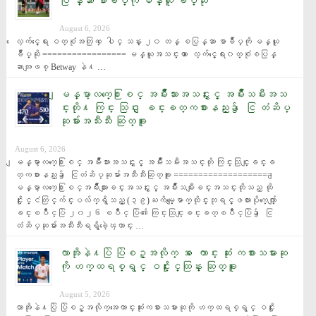
ပြ န္ဆာ စာခ်ဳပ္ကို မန္ယူ ခ်ဳပ္ဆို
August 6, 2026
ေလ့က်င့္ေရး ဝတ္စုံအတြက္ ေပါင္ သန္း ၂၀ တန္ စပြန္ဆာ စာခ်ဳပ္ကို မန္ယူ 
ခ်ဳပ္ဆို ================= မန္ယူအသင္းဟာ ေလ့က်င့္ေရး၀တ္စုံစပြန္
ဆာအျဖစ္ Betway နဲ႔ …
ျမန္မာ့လက္ေ႐ြးစင္ အမ်ိဳးသားအသင္းႏွင့္ အမ်ိဳးသမီးအသ
င္းတို႔ ကြင္း သြင္း ျခင္းခတ္ကစားနည္း၌ ေငြ တံဆိပ္
ဆုမ်ားအသီးသီး ဆြတ္ခူး
August 6, 2026
ျမန္မာ့လက္ေ႐ြးစင္ အမ်ိဳးသားအသင္းႏွင့္ အမ်ိဳးသမီးအသင္းတို ကြင္းသြင္းျခင္းခ
တ္ကစားနည္း၌ ေငြတံဆိပ္ဆုမ်ားအသီးသီးဆြတ္ခူး ==================== ျ
မန္မာ့လက္ေ႐ြးစင္အမ်ိဳးသားျခင္းအသင္းႏွင့္ အမ်ိဳးသမီးျခင္းအသင္းတိုသည္ ထို
င္းႏိုင္ငံတြင္က်င္းပလ်က္ရွိသည့္ (၃၉)ႀကိမ္ေျမာက္ထိုင္းဘုရင့္ဖလားပိုက္ေက်ာ္ျ
ခင္းၿပိဳင္ပြဲ ၂၀၂၆ ၿပိဳင္ ပြဲ၏ ကြင္းသြင္းျခင္းခတ္ၿပိဳင္ပြဲ၌ ေငြ
တံဆိပ္ဆုမ်ားအသီးသီးရရွိခဲ့ေၾကာင္း …
လာအိုနဲ႔ပြဲ ပြဲစဥ္အလိုက္ အ ေကာင္း ဆုံး ကစားသမားဆု
ကို ဟက္ထရစ္ရွင္ ဝင္းႏိုင္ထြန္း ဆြတ္ခူး
August 5, 2026
လာအိုနဲ႔ပြဲ ပြဲစဥ္အလိုက္အေကာင္းဆုံးကစားသမားဆုကို ဟက္ထရစ္ရွင္ ဝင္းႏို