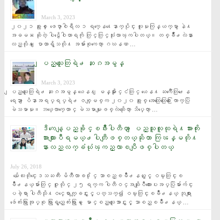
March 3, 2023
၂၀၂၁ ခုႏွစ္ ေဖေဖာ္ဝါရီလ ၁ ရက္ေန႔ေနာက္ပိုင္း လူမႈကြန္ယက္မွာ နဲ႔ 
အဓမၼ ဆိုတဲ့ ပါဠိေဝါဟာရကို တြင္တြင္သုံးလာၾကပါတယ္။ တစ္ခ်ိဳ႕လဲနား
လည္လို႔ ေျပာတာရွိသလို႔ အမ်ားစုကေတာ့ ဂဃနဏ …
ျပည္သူေတြရဲ႕ ဆႏၵအမွန္
March 3, 2023
ျပည္သူေတြရဲ႕ ဆႏၵအမွန္ ယေန႔ ျမန္မာႏိုင္ငံတြင္ ယေန႔ ႀကဳံေတြ႕ေန
ရေသာ ျပႆနာအရပ္ရပ္ရဲ႕ ဇစ္ျမစ္က ၂၀၂၀ ခုႏွစ္ အေထြေထြေ႐ြးေကာက္ပြဲ 
မဲသမာမႈ။ ဘယ္ေလာက္ေတာင္ မဲသမာမႈျဖစ္လဲဆိုေတာ့ သိပ္ေတာ့ …
ဒီကေန့ျပည္ခုိင္ၿဖိဳးပါတီဟာ ျပည္သူလူထုရဲ႔အားကိုး
အားထားျပဳရမယ္႕ပါတီျဖစ္တယ္ဆိုတာ ကြၽန္မတို႔
နားလည္လက္ခံယုံၾကည္လာၿပီျဖစ္ပါတယ္
July 26, 2018
  မႏၲေလးတိုင္းေဒသႀကီး မိတီၴလာခ႐ိုင္ သာစည္ၿမိဳ႕နယ္ႏွင့္ ဝမ္းတြင္းၿ
မိဳ႕နယ္မ်ားတြင္ ဇူလိုင္ ၂၅ ရက္က ပါတီဝင္အဆိုျပဳလႊာေပးအပ္ပြဲမ်ားက်င္း
ပခဲ့ရာ ပါတီသို႔ဝင္ေရာက္ျခင္းႏွင့္ပတ္သက္၍ ဝမ္းတြင္းၿမိဳ႕နယ္ ဘုရားျ
ဖဴေက်းရြာအုပ္စု ရြာရွည္ေက်းရြာမွ ေမာင္စည္သူေအာင္ႏွင့္ သာစည္ၿမိဳ႕နယ္ …