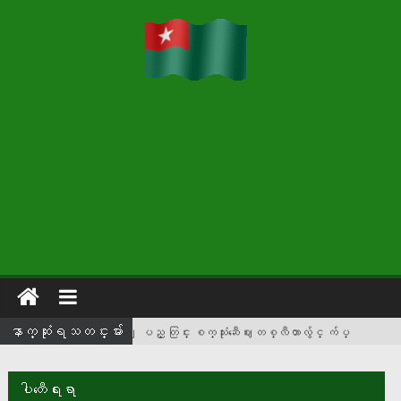
ေနာက္ဆံုးရသတင္းမ်ား
ျပည္ တြင္း စက္သုံးဆီေဈး တစ္လီတာလွ်င္ က်ပ္
၁၇၀ မွ ၂၆၅ အထိ ျမင့္တက္
တစ္လကို လူတူစက္႐ုပ္ ၁၀၀၀ ထုတ္လုပ္မယ့္ မစ္ဆူဘီရွီ
ပါတီေရးရာ