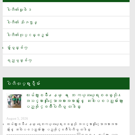
UFC 331 ၿပိဳင္ ပြဲ မွာ ထိပ္ဆုံးေခါင္ ပြဲ ႀကီးအျဖစ္ ထိုး ရ ေတာ့ မယ့္ လက္ရွိ
ပါတီ၏မူ၀ါဒ
ခ်န္ပီယံ ‌Joshua Van
ယြမ္ ၂၀၀၀ တန္ က်န္းမာေရး လက္ စြပ္ Casio မိတ္ဆက္
ပါတီ၏ သႏိၷဌာန္
ႏိုင္ငံေတာ္သမၼတ ထိုင္းႏိုင္ငံသို႔ ေရာက္ရွိ
ပါတီ၏လုပ္ငန္းစဥ္မ်ား
ေလ့က်င့္ေရး ဝတ္စုံ အ တြ က္ ေပါင္ သန္း ၂၀ တန္ စ ပြ န္ဆာ စာခ်ဳပ္ကို မ
န္ယူ ခ်ဳပ္ဆို
ေမွ်ာ္မွန္းခ်က္
ျမန္မာ့လက္ေ႐ြးစင္ အမ်ိဳးသားအသင္းႏွင့္ အမ်ိဳးသမီးအသင္းတို႔ ကြင္း သြင္း ျခ
ရည္မွန္းခ်က္
င္းခတ္ကစားနည္း၌ ေငြ တံဆိပ္ဆုမ်ားအသီးသီး ဆြတ္ခူး
ေလးမ်က္ႏွာၿမိဳ႕နယ္ ေရ ေဘး ကယ္ဆယ္ေရးစခန္းသို႔ အသင့္စားသုံးႏိုင္ေသာအစား
အစာမ်ားႏွင့္ ေဆးဝါးပစၥည္းမ်ားအား ျပည္ခိုင္ၿဖိဳးပါတီမွ လႉဒါန္း
ပါတီလႈပ္ရွားမွဳမ်ား
ေရႀကီးနစ္ျမဳပ္မႈဒဏ္ခံရသည့္ ေက်း႐ြာမ်ားရွိ ျပည္သူမ်ားအား ျပည္ခိုင္ၿဖိဳး
ေလးမ်က္ႏွာၿမိဳ႕နယ္ ေရ ေဘး ကယ္ဆယ္ေရးစခန္းသို႔
ပါတီက ကူညီေထာက္ပံ့
အသင့္စားသုံးႏိုင္ေသာအစားအစာမ်ားႏွင့္ ေဆးဝါးပစၥည္းမ်ားအား ျ
ဒီယိုမန္ဒီကို ရီးယဲလ္မက္ဒရစ္အသင္း ေခၚယူ
ပည္ခိုင္ၿဖိဳးပါတီမွ လႉဒါန္း
August 5, 2026
ေလးမ်က္ႏွာၿမိဳ႕နယ္ ေရေဘးကယ္ဆယ္ေရးစခန္းသို အသင့္စားသုံးႏိုင္ေသာအစားအစာ
မ်ားႏွင့္ ေဆးဝါးပစၥည္းမ်ားအား ျပည္ခိုင္ၿဖိဳးပါတီမွ လႉဒါန္း 