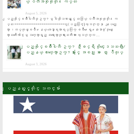
ယ္ ဝတၳဳအစုစုတို႔ ကပ္လႉ
August 5, 2026
ျပည္ခိုင္ၿဖိဳးပါတီဒုဥကၠ႒မွ ဝါဆိုသကၤန္းႏွင့္ လႉဖြယ္ ဝတၳဳအစုစုတို႔ က
ပ္လႉ ========================= (ျပည္တြင္း)ၾသဂုတ္ ၄ ေနျပည္ေ
တာ္ ၊တပ္ကုန္းၿမိဳ႕နယ္ အေနာ္ရထာရပ္ကြက္ ၿမိဳ႕ေရွ႕စႏၵာ႐ုံဘုန္းေ
တာ္ႀကီးေက်ာင္းမွ သက္ေတာ္ရွည္ ဆရာေတာ္ဘုရားႀကီးအား ၾသဂုတ္လ …
ျပည္ခိုင္ၿဖိဳးပါတီ ဥကၠ႒ ဦးခင္ရီ တိုင္းေဒသႀကီး/ျ
ပည္နယ္ လႊတ္ေတာ္ဥကၠ႒မ်ားႏွင့္ အစည္း အ ေဝး ျပဳလုပ္
August 3, 2026
ျပည္နယ္ႏွင့္တိုင္း သတင္းမ်ား