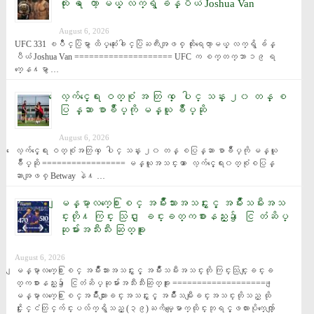
ထိုး ရ ေတာ့ မယ့္ လက္ရွိ ခ်န္ပီယံ ‌Joshua Van
August 6, 2026
UFC 331 ၿပိဳင္ပြဲမွာ ထိပ္ဆုံးေခါင္ပြဲႀကီးအျဖစ္ ထိုးရေတာ့မယ့္ လက္ရွိ ခ်န္
ပီယံ ‌Joshua Van ==================== UFC က စက္တက္ဘာ ၁၉ ရ
က္ေန႔မွာ …
ေလ့က်င့္ေရး ဝတ္စုံ အ တြ က္ ေပါင္ သန္း ၂၀ တန္ စ
ပြ န္ဆာ စာခ်ဳပ္ကို မန္ယူ ခ်ဳပ္ဆို
August 6, 2026
ေလ့က်င့္ေရး ဝတ္စုံအတြက္ ေပါင္ သန္း ၂၀ တန္ စပြန္ဆာ စာခ်ဳပ္ကို မန္ယူ 
ခ်ဳပ္ဆို ================= မန္ယူအသင္းဟာ ေလ့က်င့္ေရး၀တ္စုံစပြန္
ဆာအျဖစ္ Betway နဲ႔ …
ျမန္မာ့လက္ေ႐ြးစင္ အမ်ိဳးသားအသင္းႏွင့္ အမ်ိဳးသမီးအသ
င္းတို႔ ကြင္း သြင္း ျခင္းခတ္ကစားနည္း၌ ေငြ တံဆိပ္
ဆုမ်ားအသီးသီး ဆြတ္ခူး
August 6, 2026
ျမန္မာ့လက္ေ႐ြးစင္ အမ်ိဳးသားအသင္းႏွင့္ အမ်ိဳးသမီးအသင္းတို ကြင္းသြင္းျခင္းခ
တ္ကစားနည္း၌ ေငြတံဆိပ္ဆုမ်ားအသီးသီးဆြတ္ခူး ==================== ျ
မန္မာ့လက္ေ႐ြးစင္အမ်ိဳးသားျခင္းအသင္းႏွင့္ အမ်ိဳးသမီးျခင္းအသင္းတိုသည္ ထို
င္းႏိုင္ငံတြင္က်င္းပလ်က္ရွိသည့္ (၃၉)ႀကိမ္ေျမာက္ထိုင္းဘုရင့္ဖလားပိုက္ေက်ာ္ျ