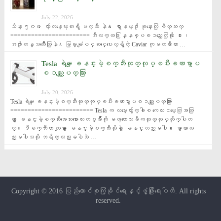
July 22, 2026
သိန္း ၅၀၀ ေက်ာ္တန္ေၾကးရွိ မက္ဆီ နဲ႔ ေရာ္နယ္ဒို ဖုန္းေတြ မိတ္ဆက္ 
======================= အီလက္ထ႐ြန္နစ္ပစၥည္းေတြကို ေ႐ႊ၊ 
အဖိုးတန္သတၱဳေတြနဲ႔ မြမ္းမံျပင္ဆင္ေပးေလ့ရွိတဲ့ Caviar ကုမၸဏီဟာ …
Tesla ရဲ႕‌ေျခနင္းမဲ့စက္ဘီးထုတ္လုပ္ၿပီးခဏမွာပ
စၥည္းျပတ္သြား
July 20, 2026
Tesla ရဲ႕‌ေျခနင္းမဲ့စက္ဘီးထုတ္လုပ္ၿပီးခဏမွာပစၥည္းျပတ္သြား 
======================== Tesla က လမ္းေလွ်ာက္ခါစ ကေလးငယ္ေတြအတြ
က္ ေျခနင္းမဲ့စက္ဘီးအေသးစားေလးတစ္မ်ိဳးကို မၾကာေသးမီကထုတ္လုပ္လိုက္ပါတ
ယ္။ ဒီစက္ဘီးဟာ တျခား ေျခနင္းမဲ့စက္ဘီးလိုပဲ ေျခနင္းလည္းမပါ၊ ေမာ္တာလ
ည္းမပါသလို ဘရိတ္လည္းမပါဘဲ …
Copyright © 2016
ပြည်ထောင်စုကြံ့ခိုင်ရေးနှင့်ဖွံ့ဖြိုးရေးပါတီ
. All rights
reserved.