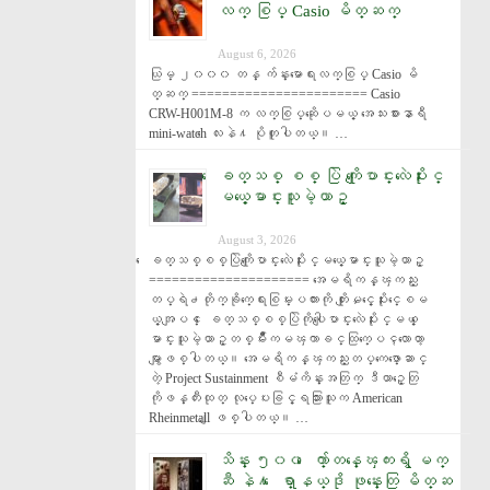
လက္ စြပ္ Casio မိတ္ဆက္
August 6, 2026
ယြမ္ ၂၀၀၀ တန္ က်န္းမာေရးလက္စြပ္ Casio မိ
တ္ဆက္ ======================= Casio 
CRW-H001M-8 က လက္စြပ္ဆိုေပမယ့္ အေသးစားနာရီ 
mini-watch ေလးနဲ႔ ပိုတူပါတယ္။ …
ေခတ္သစ္ စစ္ ပြဲ ကိုေျပာင္းလဲေပးႏိုင္
မယ့္ေမာင္းသူမဲ့ယာဥ္
August 3, 2026
ေခတ္သစ္စစ္ပြဲကိုေျပာင္းလဲေပးႏိုင္မယ့္ေမာင္းသူမဲ့ယာဥ္ 
===================== အေမရိကန္ၾကည္း
တပ္ရဲ႕တိုက္ခိုက္ေရးစြမ္းပကားကို တိုးျမႇင့္ေပးႏိုင္ေစမ
ယ့္အျပင္ ေခတ္သစ္စစ္ပြဲကိုပါေျပာင္းလဲေပးႏိုင္မယ့္ ေ
မာင္းသူမဲ့ယာဥ္တစ္မ်ိဳးကမၾကာခင္ထြက္ေပၚလာေတာ့
မွာျဖစ္ပါတယ္။ အေမရိကန္ၾကည္းတပ္ကေဖာ္ေဆာင္
တဲ့ Project Sustainment စီမံကိန္းအတြက္ ဒီယာဥ္ေတြ
ကိုဖန္တီးထုတ္ လုပ္ေပးခြင့္ရသြားသူက American 
Rheinmetall ျဖစ္ပါတယ္။ …
သိန္း ၅၀၀ ေက်ာ္တန္ေၾကးရွိ မက္
ဆီ နဲ႔ ေရာ္နယ္ဒို ဖုန္းေတြ မိတ္ဆ