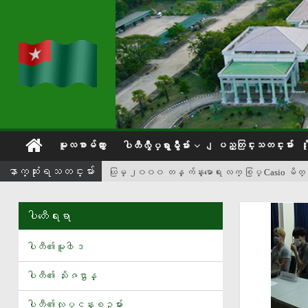
မူလစာမ်က္ႏွာ
ျပည္တြင္းသတင္းမ်ား
ပါတီလွဳပ္ရွားမွဳမ်ား
ေနာက္ဆံုးရသတင္းမ်ား
ယြမ္ ၂၀၀၀ တန္ က်န္းမာေရး လက္ စြပ္ Casio မိတ
ႏိုင္ငံေတာ္သမၼတ ထိုင္းႏိုင္ငံသို႔ ေရာက္ရွိ
ေလ့က်င့္ေရး ဝတ္စုံ အ တြ က္ ေပါင္ သန္း ၂၀ တန္ စ ပြ န္ဆာ စာခ်ဳပ္ကို မန္ယူ ခ
ပါတီေရးရာ
ျမန္မာ့လက္ေ႐ြးစင္ အမ်ိဳးသားအသင္းႏွင့္ အမ်ိဳးသမီးအသင္းတို႔ ကြင္း သြင္း ျခင္း
ပါတီ၏မူ၀ါဒ
ေလးမ်က္ႏွာၿမိဳ႕နယ္ ေရ ေဘး ကယ္ဆယ္ေရးစခန္းသို႔ အသင့္စားသုံးႏိုင္ေသာအစားအစာမ်ာ
ပါတီ၏ သႏိၷဌာန္
ေရႀကီးနစ္ျမဳပ္မႈဒဏ္ခံရသည့္ ေက်း႐ြာမ်ားရွိ ျပည္သူမ်ားအား ျပည္ခိုင္ၿဖိဳးပါတ
ေတာင္ကိုရီးယားမွာ အပူလႈိင္းေၾကာင့္ ေသဆုံးသူ ၁၉ ဦးအထိရွိလာ
ပါတီ၏လုပ္ငန္းစဥ္မ်ား