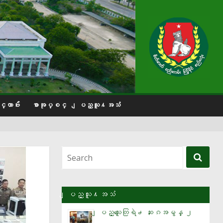
္တာဗ်ဴး
စာအုပ္စင္
ျပည္သူ႔အသံ
ျပည္သူ႔အသံ
ျပည္သူေတြရဲ႕ ဆႏၵအမွန္ ၂