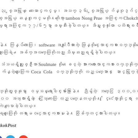
 ႏွစ္အရြယ္ ေတးေယာင္ကင္မ္၊ အသက္ ၃၆ ႏွစ္အရြယ္ ဂ်န္ဝုဒ္ဂ်
စ္အရြယ္ ဆန္ဝူကင္မတို႔ကိုေတာ့ tambon Nong Prue အတြင္းက Chokch
္ရာအတြင္းက ၇၇/၆၅မွာ ဖမ္းဆီးခဲ့ပါတယ္။ အိမ္ႏွစ္လုံးဟာ ပတၱရားၿမ
ဲ႔ ကြန္ပ်ဴတာေတြ၊ software အသုံးျပဳထားတဲ့ အြန္လိုင္းေလာင္းကစားဝက္ဘ္ဆို
းသူေတြရဲ႕ အခ်က္အလက္ေတြကိုလည္း သိမ္းဆည္းရရွိခဲ့ပါတယ္။
ံသယရွိသူႏွစ္ဦးဟာ Soulmate လို႔ေခၚတဲ့ အားကစားေလာင္းကစားဝက္ဘ္ဆိုက္က
း က်န္တဲ့သူေတြက Coca Cola ဝက္ဘ္ဆိုက္ကို လည္ပတ္ေအာင္ ေဆာင္ရြက
္ဆိုက္ႏွစ္ခုမွာ ဝမ္သန္းရာေပါင္းမ်ားစြာနဲ႔ ညီမွ်တဲ့ ဘတ္ေငြ ၃၀
အၾကားရွိတဲ့ ေငြေၾကးေတြ လည္ပတ္ေနတယ္လို႔ ႏိုင္ငံေတာ္ဆုိင္ရာ လ
ဲ ကေျပာခဲ့ပါတယ္။
ံရသူေတြကို တရားမဝင္ေလာင္းကစားမႈနဲ႔ စြဲခ်က္တင္ထားပါတယ္။
gkokPost