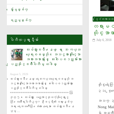
ေလးမ်က္ႏွာ ျပည္သူ႔လႊတ္ေတာ္ကိုယ္စားလွယ္ ဦးျမင့္စိုး၊ (ျမင့္စိုး-နတလ) ၊ ေရ
ေမွ်ာ္မွန္းခ်က္
ျပည္ခိုင္ၿဖိဳးပါတီဒုဥကၠ႒မွ ဝါဆိုသကၤန္းႏွင့္ လႉ ဖြယ္ ဝတၳဳအစုစုတို႔ ကပ္
ႏိုင္ငံတကာသတင္
ရည္မွန္းခ်က္
UFC 331 ၿပိဳင္ ပြဲ မွာ ထိပ္ဆုံးေခါင္ ပြဲ ႀကီးအျဖစ္ ထိုး ရ ေတာ့ မယ့္ လက္ရွိ ခ်
တရားမဝင္ 
ထိုင္းအာဏ
ပါတီလႈပ္ရွားမွဳမ်ား
July 6, 2018
ေလးမ်က္ႏွာၿမိဳ႕နယ္ ေရ ေဘး ကယ္ဆ
ယ္ေရးစခန္းသို႔ အသင့္စားသုံးႏိုင္ေသာ
အစားအစာမ်ားႏွင့္ ေဆးဝါးပစၥည္းမ်ားအား
ျပည္ခိုင္ၿဖိဳးပါတီမွ လႉဒါန္း
August 5, 2026
ေလးမ်က္ႏွာၿမိဳ႕နယ္ ေရေဘးကယ္ဆယ္ေရးစခန္းသို အ
သင့္စားသုံးႏိုင္ေသာအစားအစာမ်ားႏွင့္ ေဆးဝါးပစၥည္းမ်ားအား ျ
ထိုင္းရဲေ
ပည္ခိုင္ၿဖိဳးပါတီမွ လႉဒါန္း 
၃၁ ႏွစ္ကေ
================================= ဩ
ဂုတ္ ၅၊ ေလးမ်က္ႏွာ ျပည္ေထာင္စုႀကံ့ခိုင္ေရးႏွင့္
အသက္ ၃၁ 
ဖြံ႕ၿဖိဳးေရးပါတီဥကၠ႒ ဦးခင္ရီ၏ လမ္းၫႊန္ခ်က္
အရ ေရေဘးႀကဳံေတြ႕ခံစားေနရေသာ ေလးမ်က္ႏွာၿမိဳ႕န
Nong Mai 
ယ္မွ …
ရဲ အႀကီ