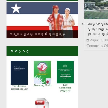
ေဟာင္ေကာင္အ
င္ၾကည့္ေ
ဟု တ႐ုတ္ဆိ
ကရင္ျပည္နယ္ သတင္းမ်ား ၾကည့္ရန္
August 16, 20
Comments Of
စာအုပ္စင္
2008
Democracy Book
The Electronic
Constitution
Transactions Law
(Eng-MM)