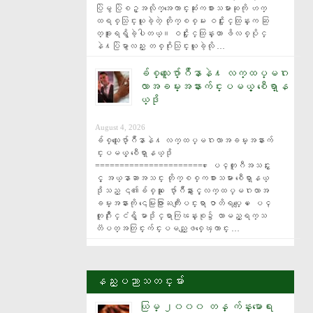
ပြဲမွ ပြဲစဥ္အလိုက္အေကာင္းဆုံးကစားသမားဆုကို ဟက္
ထရစ္သြင္းယူခဲ့တဲ့ တိုက္စစ္မႉး ဝင္းႏိုင္ထြန္းက ဆြ
တ္ခူးရရွိခဲ့ပါတယ္။ ဝင္းႏိုင္ထြန္းဟာ ဖိလစ္ပိုင္
နဲ႔ပြဲမွာလည္း တစ္ဂိုးသြင္းယူခဲ့လို …
ခ်စ္သူေဂ်ာ္ဂ်ီနာနဲ႔ လက္ထပ္မဂၤ
လာအခမ္းအနားက်င္းပမယ့္ စီေရာ္န
ယ္ဒို
August 4, 2026
ခ်စ္သူေဂ်ာ္ဂ်ီနာနဲ႔ လက္ထပ္မဂၤလာအခမ္းအနားက်
င္းပမယ့္ စီေရာ္နယ္ဒို 
======================= ေပၚတူဂီအသင္းႏွ
င့္ အယ္နာဆာအသင္း တိုက္စစ္ကစားသမား စီေရာ္နယ္
ဒိုသည္ ၎၏ခ်စ္သူ ေဂ်ာ္ဂ်ီနာႏွင့္လက္ထပ္မဂၤလာအ
ခမ္းအနားကို ၎ေမြးဖြားႀကီးျပင္းရာ ဇာတိရပ္ေျမ ေပၚ
တူဂီႏိုင္ငံရွိ မာဒိုင္ရာကြၽန္းစု၌ လာမည့္ရက္သ
တၱပတ္အတြင္းက်င္းပမည္ျဖစ္ေၾကာင္း …
နည္းပညာသတင္းမ်ား
ယြမ္ ၂၀၀၀ တန္ က်န္းမာေရး