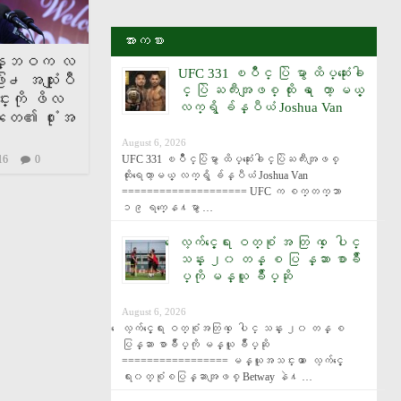
အားကစား
ဝန္ဘဝက လ
UFC 331 ၿပိဳင္ ပြဲ မွာ ထိပ္ဆုံးေခါ
႕ အသံုးျပဳ
င္ ပြဲ ႀကီးအျဖစ္ ထိုး ရ ေတာ့ မယ့္
င္းကို ဖိလ
လက္ရွိ ခ်န္ပီယံ ‌Joshua Van
ၼတ၏ ႐ံုးအ
August 6, 2026
UFC 331 ၿပိဳင္ပြဲမွာ ထိပ္ဆုံးေခါင္ပြဲႀကီးအျဖစ္ 
16
0
ထိုးရေတာ့မယ့္ လက္ရွိ ခ်န္ပီယံ ‌Joshua Van 
==================== UFC က စက္တက္ဘာ 
၁၉ ရက္ေန႔မွာ …
ေလ့က်င့္ေရး ဝတ္စုံ အ တြ က္ ေပါင္
သန္း ၂၀ တန္ စ ပြ န္ဆာ စာခ်ဳ
ပ္ကို မန္ယူ ခ်ဳပ္ဆို
August 6, 2026
ေလ့က်င့္ေရး ဝတ္စုံအတြက္ ေပါင္ သန္း ၂၀ တန္ စ
ပြန္ဆာ စာခ်ဳပ္ကို မန္ယူ ခ်ဳပ္ဆို 
================= မန္ယူအသင္းဟာ ေလ့က်င့္ေ
ရး၀တ္စုံစပြန္ဆာအျဖစ္ Betway နဲ႔ …