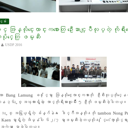
 ေဘး သင့္ေနေသာ ၿမိဳ႕ေပၚ ရပ္ ကြက္ မ်ားကို လိုက္လံၾကည့္ရႈ။
လႉ
းမ်ား
န္ပီယံ ‌Joshua Van
အြန္လိုင္းေလာင္းကစားေတြ ဦးေဆာင္ျပဳလုပ္တဲ့ ကိုရီးယာ
ာပုိင္ေတြ ဖမ္းဆီး
USDP 2016
တြဟာ Bang Lamung ခ႐ိုင္မွာ အြန္လိုင္းေလာင္းကစားကုိ ဦးစီးလုပ္ကုိင္
န ၃၆ ႏွစ္ အၾကားရွိတဲ့ ေတာင္ကုိရီးယားလူမ်ိဳး ၅ ဦးကို ဖမ္းဆီးခဲ့ပါတယ္။
ႏွစ္ အရြယ္ရွိတဲ့ ခ်န္ဂ်ဴနဲ႔ ေဒါင္ဂ်ီအန္တို႔ကို tambon Nong P
Kaen မွာရွိတဲ့ အိမ္နံပါ ၆၂/၇ မွာဖမ္းဆီးခဲ့တယ္လို႔ ႏိုင္ငံေတာ္ဆုိင္ရ
းအကဲက ေျပာခဲ့ပါတယ္။