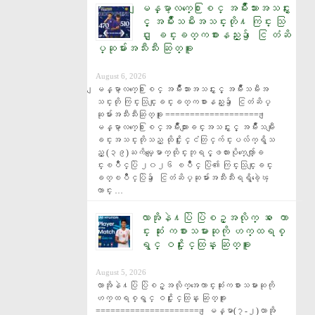
ျမန္မာ့လက္ေ႐ြးစင္ အမ်ိဳးသားအသင္းႏွ
င့္ အမ်ိဳးသမီးအသင္းတို႔ ကြင္း သြ
င္း ျခင္းခတ္ကစားနည္း၌ ေငြ တံဆိ
ပ္ဆုမ်ားအသီးသီး ဆြတ္ခူး
August 6, 2026
ျမန္မာ့လက္ေ႐ြးစင္ အမ်ိဳးသားအသင္းႏွင့္ အမ်ိဳးသမီးအ
သင္းတို ကြင္းသြင္းျခင္းခတ္ကစားနည္း၌ ေငြတံဆိပ္
ဆုမ်ားအသီးသီးဆြတ္ခူး ==================== ျ
မန္မာ့လက္ေ႐ြးစင္အမ်ိဳးသားျခင္းအသင္းႏွင့္ အမ်ိဳးသမီးျ
ခင္းအသင္းတိုသည္ ထိုင္းႏိုင္ငံတြင္က်င္းပလ်က္ရွိသ
ည့္ (၃၉)ႀကိမ္ေျမာက္ထိုင္းဘုရင့္ဖလားပိုက္ေက်ာ္ျခ
င္းၿပိဳင္ပြဲ ၂၀၂၆ ၿပိဳင္ ပြဲ၏ ကြင္းသြင္းျခင္း
ခတ္ၿပိဳင္ပြဲ၌ ေငြတံဆိပ္ဆုမ်ားအသီးသီးရရွိခဲ့ေၾ
ကာင္း …
လာအိုနဲ႔ပြဲ ပြဲစဥ္အလိုက္ အ ေကာ
င္း ဆုံး ကစားသမားဆုကို ဟက္ထရစ္
ရွင္ ဝင္းႏိုင္ထြန္း ဆြတ္ခူး
August 5, 2026
လာအိုနဲ႔ပြဲ ပြဲစဥ္အလိုက္အေကာင္းဆုံးကစားသမားဆုကို 
ဟက္ထရစ္ရွင္ ဝင္းႏိုင္ထြန္း ဆြတ္ခူး 
====================== ျမန္မာ(၇-၂)လာအို