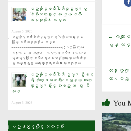
ျပည္ခိုင္ၿဖိဳးပါတီဒုဥကၠ႒မွ
ဝါဆိုသကၤန္းႏွင့္ လႉ ဖြယ္ ဝတၳဳ
အစုစုတို႔ ကပ္လႉ
August 5, 2026
ကယားျပည
←
ျပည္ခိုင္ၿဖိဳးပါတီဒုဥကၠ႒မွ ဝါဆိုသကၤန္းႏွင့္ လႉ
ဖြယ္ ဝတၳဳအစုစုတို႔ ကပ္လႉ 
မွန္ လုပ္င
========================= (ျပည္တြင္း)ၾ
သဂုတ္ ၄ ေနျပည္ေတာ္ ၊တပ္ကုန္းၿမိဳ႕နယ္ အေနာ္
ရထာရပ္ကြက္ ၿမိဳ႕ေရွ႕စႏၵာ႐ုံဘုန္းေတာ္ႀကီးေက်ာင္း
မွ သက္ေတာ္ရွည္ ဆရာေတာ္ဘုရားႀကီးအား ၾသဂုတ္လ …
တ႐ုတ္ကု
ျပည္ခိုင္ၿဖိဳးပါတီ ဥကၠ႒ ဦးခင္
တာ႔မည္
ရီ တိုင္းေဒသႀကီး/ျပည္နယ္ လႊတ္ေ
တာ္ဥကၠ႒မ်ားႏွင့္ အစည္း အ ေဝး ျပဳ
လုပ္
You 
August 3, 2026
ျပည္နယ္ႏွင့္တိုင္း သတင္းမ်ား