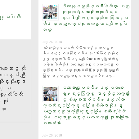
ဒီကေန့ျပည္ခုိင္ၿဖိဳးပါတီဟာ ျပည္
သူလူထုရဲ႔အားကိုးအားထားျပဳရမ
ယ္ေျမပါတီ
ယ္႕ပါတီျဖစ္တယ္ဆိုတာ ကြၽန္မ
တို႔ နားလည္လက္ခံယုံၾကည္လာၿပီျဖစ္ပါ
တယ္
July 26, 2018
  မႏၲေလးတိုင္းေဒသႀကီး မိတီၴလာခ႐ိုင္ သာစည္ၿ
မိဳ႕နယ္ႏွင့္ ဝမ္းတြင္းၿမိဳ႕နယ္မ်ားတြင္ ဇူလိုင္ 
၂၅ ရက္က ပါတီဝင္အဆိုျပဳလႊာေပးအပ္ပြဲမ်ားက်င္း
ပခဲ့ရာ ပါတီသို႔ဝင္ေရာက္ျခင္းႏွင့္ပတ္သက္၍ ဝ
ႈေဆာင္ တို
မ္းတြင္းၿမိဳ႕နယ္ ဘုရားျဖဴေက်းရြာအုပ္စု ရြာရွည္ေက်း
ဝန္ခံ ဦးျ
ရြာမွ ေမာင္စည္သူေအာင္ႏွင့္ သာစည္ၿမိဳ႕နယ္ …
ုင္းတုိင္းေဒ
င္ ၿ
မဟာေအာင္ေျမၿမိဳ႕နယ္ မဟာအေ
ရွ႕ရပ္ကြက္မွ ေမာင္စုိင္းထက္ေက်ာ္ႏွ
/ေက်းပါတီ
င့္ ခ်မ္းေအးသာစံၿမိဳ႕နယ္ ကံေကာ
႕ဆုံ
က္ႀကီးရပ္ကြက္မွ မယြန္းမီမီေဇာ္တုိ႔မွ ျ
ပည္ေထာင္စုၾကံ့ခုိင္ေရးႏွင့္ဖြံ႕ၿဖိဳးေရးပါတီ
သုိ႔ ဝင္ေရာက္ျခင္းႏွင့္ပတ္သက္၍ ​ေျပာျကားသြား​ေသာ
စကားသံမ်ား
July 26, 2018