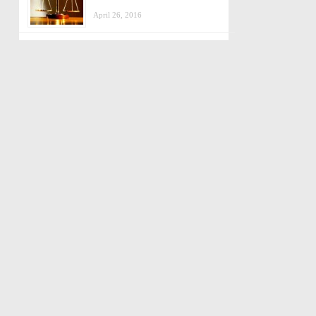
April 26, 2016