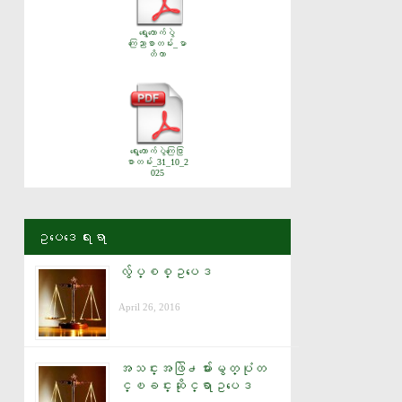
ရွေးကောက်ပွဲ
ကြေညာစာတမ်း_မာ
တိကာ
ရွေးကောက်ပွဲကြေငြာ
စာတမ်း_31_10_2
025
ဥပေဒေရးရာ
လွ်ပ္စစ္ဥပေဒ
April 26, 2016
အသင္းအဖြဲ႕မ်ားမွတ္ပုံတ
င္ၿခင္းဆိုင္ရာဥပေဒ