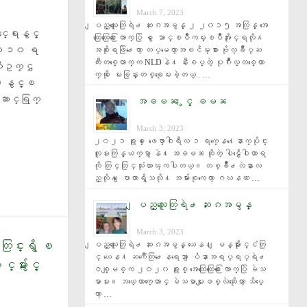
March 7, 2023
ျပည္သူေတြရဲ႕ ဆႏၵအမွန္ ၂ ၂၀၁၅ အလြန္ အေ
​​ေရးနွင္​့
ထြေထြေ႐ြးေကာက္ပြဲ မွ ေသာင္ၿပိဳကမ္းၿပိဳအႏိုင္ရလို႔ 
ွတ္ ၁၀ ရ
အစိုးရဖြဲ႕ေတာ့ တပ္မေတာ္အၿငိမ္းစား ဗိုလ္ခ်ဳပ္ႀ
ကီးတစ္ေယာက္က NLDနဲ႔ နီးစပ္တဲ့ ပုဂၢိဳလ္တစ္ေယာ
ါတီဥကၠဌ
က္ကို ေမးခြန္းတစ္ခုေမးခဲ့တယ္.. …
ြ႕နွင္​့ၿ
 ေဆာင္ရြက္
အဓမၼ ႏွင့္ ဓမၼ
March 3, 2023
၂၀၂၁ ခုႏွစ္ ေဖေဖာ္ဝါရီလ ၁ ရက္ေန႔ေနာက္ပိုင္း 
လူမႈကြန္ယက္မွာ နဲ႔ အဓမၼ ဆိုတဲ့ ပါဠိေဝါဟာရ
ကို တြင္တြင္သုံးလာၾကပါတယ္။ တစ္ခ်ိဳ႕လဲနားလ
ည္လို႔ ေျပာတာရွိသလို႔ အမ်ားစုကေတာ့ ဂဃနဏ …
ျပည္သူေတြရဲ႕ ဆႏၵအမွန္
March 3, 2023
ြင္းရွိ ၿ
ျပည္သူေတြရဲ႕ ဆႏၵအမွန္ ယေန႔ ျမန္မာႏိုင္ငံတြ
င္ ယေန႔ ႀကဳံေတြ႕ေနရေသာ ျပႆနာအရပ္ရပ္ရဲ႕ 
်ားႏွင့္
ဇစ္ျမစ္က ၂၀၂၀ ခုႏွစ္ အေထြေထြေ႐ြးေကာက္ပြဲ မဲသ
မာမႈ။ ဘယ္ေလာက္ေတာင္ မဲသမာမႈျဖစ္လဲဆိုေတာ့ သိပ္ေ
တာ့ …