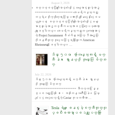
August 3, 2026
ေခတ္သစ္စစ္ပြဲကိုေျပာင္းလဲေပးႏိုင္မယ့္ေမာင္းသူမဲ့ယာဥ္ 
===================== အေမရိကန္ၾကည္း
တပ္ရဲ႕တိုက္ခိုက္ေရးစြမ္းပကားကို တိုးျမႇင့္ေပးႏိုင္ေစမ
ယ့္အျပင္ ေခတ္သစ္စစ္ပြဲကိုပါေျပာင္းလဲေပးႏိုင္မယ့္ ေ
မာင္းသူမဲ့ယာဥ္တစ္မ်ိဳးကမၾကာခင္ထြက္ေပၚလာေတာ့
မွာျဖစ္ပါတယ္။ အေမရိကန္ၾကည္းတပ္ကေဖာ္ေဆာင္
တဲ့ Project Sustainment စီမံကိန္းအတြက္ ဒီယာဥ္ေတြ
ကိုဖန္တီးထုတ္ လုပ္ေပးခြင့္ရသြားသူက American 
Rheinmetall ျဖစ္ပါတယ္။ …
သိန္း ၅၀၀ ေက်ာ္တန္ေၾကးရွိ မက္
ဆီ နဲ႔ ေရာ္နယ္ဒို ဖုန္းေတြ မိတ္ဆ
က္
July 22, 2026
သိန္း ၅၀၀ ေက်ာ္တန္ေၾကးရွိ မက္ဆီ နဲ႔ ေရာ္နယ္
ဒို ဖုန္းေတြ မိတ္ဆက္ 
======================= အီလက္ထ႐ြန္န
စ္ပစၥည္းေတြကို ေ႐ႊ၊ အဖိုးတန္သတၱဳေတြနဲ႔ မြမ္း
မံျပင္ဆင္ေပးေလ့ရွိတဲ့ Caviar ကုမၸဏီဟာ …
Tesla ရဲ႕‌ေျခနင္းမဲ့စက္ဘီးထုတ္လု
ပ္ၿပီးခဏမွာပစၥည္းျပတ္သြား