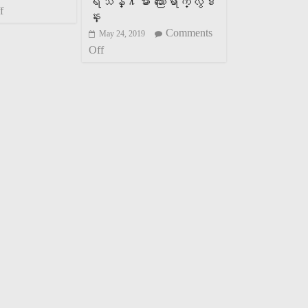
ရသန္႔မ်ား သြားေရာက္လွဴဒါ
f
န္း
Comments
May 24, 2019
Off