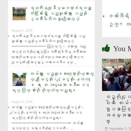
ေရႀကီးနစ္ျမဳပ္မႈဒဏ္ခံရသည့္ ေ
က်း႐ြာမ်ားရွိ ျပည္သူမ်ားအား ျပည္ခို
​ေဇယ်ာသီရ
င္ၿဖိဳးပါတီက ကူညီေထာက္ပံ့
ဥကၠ႒ တက္
August 5, 2026
ေရႀကီးနစ္ျမဳပ္မႈဒဏ္ခံရသည့္ ေက်း႐ြာမ်ားရွိ ျပည္
သူမ်ားအား ျပည္ခိုင္ၿဖိဳးပါတီက ကူညီေထာက္ပံ့ 
================= ဩဂုတ္ ၅၊ ဟသၤာတ ျပည္ေ
You 
ထာင္စုႀကံ့ခိုင္ေရးႏွင့္ဖြံ႕ၿဖိဳးေရးပါတီမွ အမ်ိဳးသားလႊ
တ္ေတာ္ကိုယ္စားလွယ္ ဗဟိုအလုပ္အမႈေဆာင္ ဦးေအာင္တ
င္ျမင့္၏ ဦးေဆာင္မႈႏွင့္ ဟသၤာတၿမိဳ႕နယ္ …
ေလးမ်က္ႏွာ ျပည္သူ႔လႊတ္ေတာ္ကိုယ္စားလွ
ယ္ ဦးျမင့္စိုး၊ (ျမင့္စိုး-နတလ)
၊ ေရ ေဘး သင့္ေနေသာ ၿမိဳ႕ေပၚ
ရပ္ ကြက္ မ်ားကို လိုက္လံၾကည့္ရႈ။
စဥ့္ကိုင္ျပ
August 5, 2026
ပါတီ ေလးမ်က
ေလးမ်က္ႏွာ ျပည္သူ႔လႊတ္ေတာ္ကိုယ္စားလွယ္ ဦးျမင့္စိုး၊ 
ဌာပနာသြင္း
(ျမင့္စိုး-နတလ) ၊ ေရေဘးသင့္ေနေသာ ၿမိဳ႕ေပၚ 
အခမ္းအနား 
ရပ္ကြက္ မ်ားကို လိုက္လံၾကည့္ရႈ။ 
ဇာ္
============================= ေလးမ်က္ႏွာ 
ၾသဂုတ္ ၄ ဧရာဝတီတိုင္းေဒသႀကီး၊ …
September 3, 2