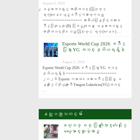
August 4, 2026
ျမန္မာအသင္းႏွင့္ လာအိုအသင္း (ဩဂုတ္ ၄ 
ရက္)ယေန႔ယွဥ္ၿပိဳင္ကစားၾကမည္ 
================== အာဆီယံဟြန္ဒိုင္းဖလားၿ
ပိဳင္ပြဲအုပ္စု (B) ပြဲစဥ္အျဖစ္ ျမန္မာအသင္းႏွင့္ 
လာအိုအသင္းတို႔သည္ ဩဂုတ္ ၄ ရက္ (ယေန႔) …
Esports World Cup 2026 ၿပိဳင္
ပြဲမွာ YG အသင္း ဒုတိယရရွိခဲ့
August 3, 2026
Esports World Cup 2026 ၿပိဳင္ပြဲမွာ YG အသင္း 
ဒုတိယရရွိခဲ့ ======================= 
၂၀၂၆ Esports ကမာၻ႔ဖလားၿပိဳင္ပြဲတြင္ ျမ
န္မာႏိုင္ငံကိုယ္စားျပဳ Yangon Galacticos(YG)အသင္း 
…
နည္းပညာသတင္းမ်ား
ေခတ္သစ္ စစ္ ပြဲ ကိုေျပာင္းလဲေပးႏိုင္
မယ့္ေမာင္းသူမဲ့ယာဥ္