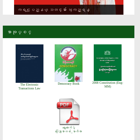
ကရင္ျပည္နယ္ သတင္းမ်ား ၾကည့္ရန္
စာအုပ္စင္
2008 Constitution (Eng-
Democracy Book
The Electronic
MM)
Transactions Law
ရွေးကောက်ပွဲ
ကြေညာစာတမ်း_မာတိကာ