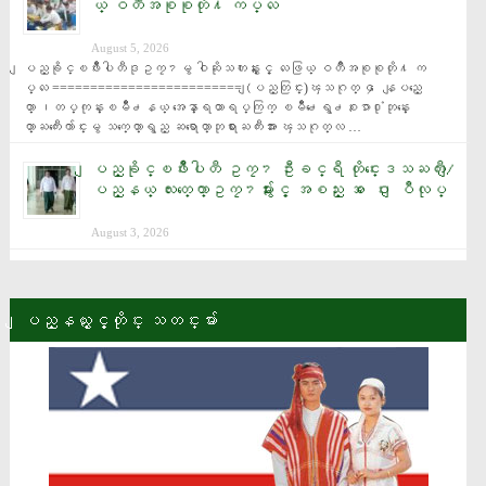
ယ္ ဝတၳဳအစုစုတို႔ ကပ္လႉ
August 5, 2026
ျပည္ခိုင္ၿဖိဳးပါတီဒုဥကၠ႒မွ ဝါဆိုသကၤန္းႏွင့္ လႉဖြယ္ ဝတၳဳအစုစုတို႔ က
ပ္လႉ ========================= (ျပည္တြင္း)ၾသဂုတ္ ၄ ေနျပည္ေ
တာ္ ၊တပ္ကုန္းၿမိဳ႕နယ္ အေနာ္ရထာရပ္ကြက္ ၿမိဳ႕ေရွ႕စႏၵာ႐ုံဘုန္းေ
တာ္ႀကီးေက်ာင္းမွ သက္ေတာ္ရွည္ ဆရာေတာ္ဘုရားႀကီးအား ၾသဂုတ္လ …
ျပည္ခိုင္ၿဖိဳးပါတီ ဥကၠ႒ ဦးခင္ရီ တိုင္းေဒသႀကီး/ျ
ပည္နယ္ လႊတ္ေတာ္ဥကၠ႒မ်ားႏွင့္ အစည္း အ ေဝး ျပဳလုပ္
August 3, 2026
ျပည္နယ္ႏွင့္တိုင္း သတင္းမ်ား