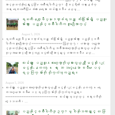
================================= ဩဂုတ္ ၅၊ ေလးမ်က္ႏွာ ျပည္ေ
ထာင္စုႀကံ့ခိုင္ေရးႏွင့္ဖြံ႕ၿဖိဳးေရးပါတီဥကၠ႒ ဦးခင္ရီ၏ လမ္းၫႊန္ခ်က္
အရ ေရေဘးႀကဳံေတြ႕ခံစားေနရေသာ ေလးမ်က္ႏွာၿမိဳ႕နယ္မွ …
ေရႀကီးနစ္ျမဳပ္မႈဒဏ္ခံရသည့္ ေက်း႐ြာမ်ားရွိ ျပည္သူ
မ်ားအား ျပည္ခိုင္ၿဖိဳးပါတီက ကူညီေထာက္ပံ့
August 5, 2026
ေရႀကီးနစ္ျမဳပ္မႈဒဏ္ခံရသည့္ ေက်း႐ြာမ်ားရွိ ျပည္သူမ်ားအား ျပည္ခိုင္ၿဖိဳး
ပါတီက ကူညီေထာက္ပံ့ ================= ဩဂုတ္ ၅၊ ဟသၤာတ ျပည္ေထာ
င္စုႀကံ့ခိုင္ေရးႏွင့္ဖြံ႕ၿဖိဳးေရးပါတီမွ အမ်ိဳးသားလႊတ္ေတာ္ကိုယ္စားလွယ္ ဗဟိုအ
လုပ္အမႈေဆာင္ ဦးေအာင္တင္ျမင့္၏ ဦးေဆာင္မႈႏွင့္ ဟသၤာတၿမိဳ႕နယ္ …
ေလးမ်က္ႏွာ ျပည္သူ႔လႊတ္ေတာ္ကိုယ္စားလွယ္ ဦးျမင့္စိုး၊ (ျ
မင့္စိုး-နတလ) ၊ ေရ ေဘး သင့္ေနေသာ ၿမိဳ႕ေပၚ
ရပ္ ကြက္ မ်ားကို လိုက္လံၾကည့္ရႈ။
August 5, 2026
ေလးမ်က္ႏွာ ျပည္သူ႔လႊတ္ေတာ္ကိုယ္စားလွယ္ ဦးျမင့္စိုး၊ (ျမင့္စိုး-နတလ) ၊ ေရေ
ဘးသင့္ေနေသာ ၿမိဳ႕ေပၚ ရပ္ကြက္ မ်ားကို လိုက္လံၾကည့္ရႈ။ 
============================= ေလးမ်က္ႏွာ ၾသဂုတ္ ၄ ဧရာဝတီတို
င္းေဒသႀကီး၊ …
ျပည္ခိုင္ၿဖိဳးပါတီဒုဥကၠ႒မွ ဝါဆိုသကၤန္းႏွင့္ လႉ ဖြ