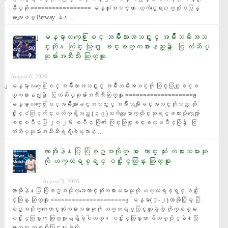
ခ်ဳပ္ဆို ================= မန္ယူအသင္းဟာ ေလ့က်င့္ေရး၀တ္စုံစပြန္
ဆာအျဖစ္ Betway နဲ႔ …
ျမန္မာ့လက္ေ႐ြးစင္ အမ်ိဳးသားအသင္းႏွင့္ အမ်ိဳးသမီးအသ
င္းတို႔ ကြင္း သြင္း ျခင္းခတ္ကစားနည္း၌ ေငြ တံဆိပ္
ဆုမ်ားအသီးသီး ဆြတ္ခူး
August 6, 2026
ျမန္မာ့လက္ေ႐ြးစင္ အမ်ိဳးသားအသင္းႏွင့္ အမ်ိဳးသမီးအသင္းတို ကြင္းသြင္းျခင္းခ
တ္ကစားနည္း၌ ေငြတံဆိပ္ဆုမ်ားအသီးသီးဆြတ္ခူး ==================== ျ
မန္မာ့လက္ေ႐ြးစင္အမ်ိဳးသားျခင္းအသင္းႏွင့္ အမ်ိဳးသမီးျခင္းအသင္းတိုသည္ ထို
င္းႏိုင္ငံတြင္က်င္းပလ်က္ရွိသည့္ (၃၉)ႀကိမ္ေျမာက္ထိုင္းဘုရင့္ဖလားပိုက္ေက်ာ္ျ
ခင္းၿပိဳင္ပြဲ ၂၀၂၆ ၿပိဳင္ ပြဲ၏ ကြင္းသြင္းျခင္းခတ္ၿပိဳင္ပြဲ၌ ေငြ
တံဆိပ္ဆုမ်ားအသီးသီးရရွိခဲ့ေၾကာင္း …
လာအိုနဲ႔ပြဲ ပြဲစဥ္အလိုက္ အ ေကာင္း ဆုံး ကစားသမားဆု
ကို ဟက္ထရစ္ရွင္ ဝင္းႏိုင္ထြန္း ဆြတ္ခူး
August 5, 2026
လာအိုနဲ႔ပြဲ ပြဲစဥ္အလိုက္အေကာင္းဆုံးကစားသမားဆုကို ဟက္ထရစ္ရွင္ ဝင္းႏို
င္ထြန္း ဆြတ္ခူး ====================== ျမန္မာ(၇-၂)လာအိုပြဲမွ ပြဲ
စဥ္အလိုက္အေကာင္းဆုံးကစားသမားဆုကို ဟက္ထရစ္သြင္းယူခဲ့တဲ့ တိုက္စစ္မႉး 
ဝင္းႏိုင္ထြန္းက ဆြတ္ခူးရရွိခဲ့ပါတယ္။ ဝင္းႏိုင္ထြန္းဟာ ဖိလစ္ပိုင္နဲ႔ပြဲ
မွာလည္း တစ္ဂိုးသြင္းယူခဲ့လို …