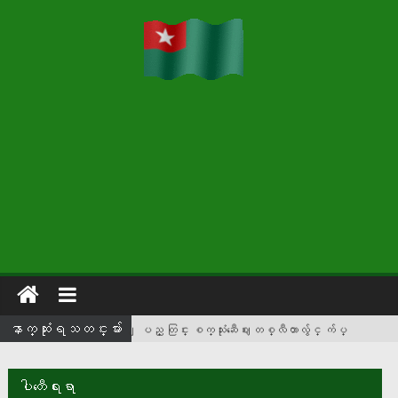
ေနာက္ဆံုးရသတင္းမ်ား
ျပည္ တြင္း စက္သုံးဆီေဈး တစ္လီတာလွ်င္ က်ပ္
၁၇၀ မွ ၂၆၅ အထိ ျမင့္တက္
တစ္လကို လူတူစက္႐ုပ္ ၁၀၀၀ ထုတ္လုပ္မယ့္ မစ္ဆူဘီရွီ
ပါတီေရးရာ