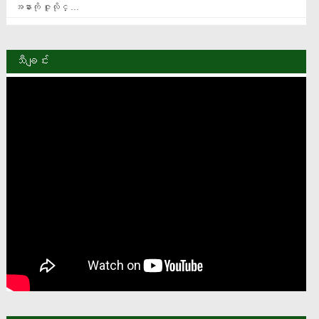
အနားကုိ ဇူလိုင္ …
သီချင်း