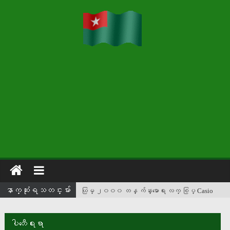
ေနာက္ဆံုးရသတင္းမ်ား
ယြမ္ ၂၀၀၀ တန္ က်န္းမာေရး လက္ စြပ္ Casio
မိတ္ဆက္
ႏိုင္ငံေတာ္သမၼတ ထိုင္းႏိုင္ငံသို႔ ေရာက္ရွိ
ပါတီေရးရာ