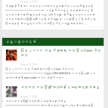
August 4, 2026
ခ်စ္သူေဂ်ာ္ဂ်ီနာနဲ႔ လက္ထပ္မဂၤလာအခမ္းအနားက်င္းပမယ့္ စီေရာ္နယ္ဒို 
======================= ေပၚတူဂီအသင္းႏွင့္ အယ္နာဆာအသင္း တို
က္စစ္ကစားသမား စီေရာ္နယ္ဒိုသည္ ၎၏ခ်စ္သူ ေဂ်ာ္ဂ်ီနာႏွင့္လက္ထပ္မဂၤလာ
အခမ္းအနားကို ၎ေမြးဖြားႀကီးျပင္းရာ ဇာတိရပ္ေျမ ေပၚတူဂီႏိုင္ငံရွိ မာဒိုင္ရာ
ကြၽန္းစု၌ လာမည့္ရက္သတၱပတ္အတြင္းက်င္းပမည္ျဖစ္ေၾကာင္း …
နည္းပညာသတင္းမ်ား
ယြမ္ ၂၀၀၀ တန္ က်န္းမာေရး လက္ စြပ္ Casio မိတ္
ဆက္
August 6, 2026
ယြမ္ ၂၀၀၀ တန္ က်န္းမာေရးလက္စြပ္ Casio မိတ္ဆက္ 
======================= Casio CRW-H001M-8 က လက္စြပ္ဆိုေပမ
ယ့္ အေသးစားနာရီ mini-watch ေလးနဲ႔ ပိုတူပါတယ္။ …
ေခတ္သစ္ စစ္ ပြဲ ကိုေျပာင္းလဲေပးႏိုင္မယ့္ေမာင္းသူမဲ့ယာဥ္
August 3, 2026
ေခတ္သစ္စစ္ပြဲကိုေျပာင္းလဲေပးႏိုင္မယ့္ေမာင္းသူမဲ့ယာဥ္ 
===================== အေမရိကန္ၾကည္းတပ္ရဲ႕တိုက္ခိုက္ေရးစြ