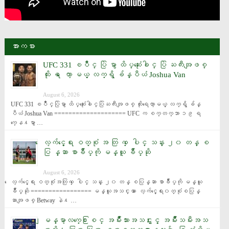
အားကစား
UFC 331 ၿပိဳင္ ပြဲ မွာ ထိပ္ဆုံးေခါင္ ပြဲ ႀကီးအျဖစ္
ထိုး ရ ေတာ့ မယ့္ လက္ရွိ ခ်န္ပီယံ ‌Joshua Van
August 6, 2026
UFC 331 ၿပိဳင္ပြဲမွာ ထိပ္ဆုံးေခါင္ပြဲႀကီးအျဖစ္ ထိုးရေတာ့မယ့္ လက္ရွိ ခ်န္
ပီယံ ‌Joshua Van ==================== UFC က စက္တက္ဘာ ၁၉ ရ
က္ေန႔မွာ …
ေလ့က်င့္ေရး ဝတ္စုံ အ တြ က္ ေပါင္ သန္း ၂၀ တန္ စ
ပြ န္ဆာ စာခ်ဳပ္ကို မန္ယူ ခ်ဳပ္ဆို
August 6, 2026
ေလ့က်င့္ေရး ဝတ္စုံအတြက္ ေပါင္ သန္း ၂၀ တန္ စပြန္ဆာ စာခ်ဳပ္ကို မန္ယူ 
ခ်ဳပ္ဆို ================= မန္ယူအသင္းဟာ ေလ့က်င့္ေရး၀တ္စုံစပြန္
ဆာအျဖစ္ Betway နဲ႔ …
ျမန္မာ့လက္ေ႐ြးစင္ အမ်ိဳးသားအသင္းႏွင့္ အမ်ိဳးသမီးအသ