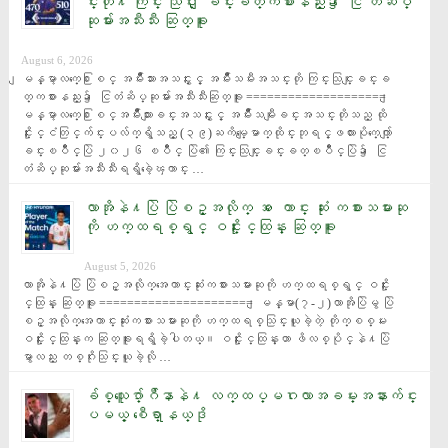
င္းတို႔ ကြင္း သြင္း ျခင္းခတ္ကစားနည္း၌ ေငြ တံဆိပ္
ဆုမ်ားအသီးသီး ဆြတ္ခူး
August 6, 2026
ျမန္မာ့လက္ေ႐ြးစင္ အမ်ိဳးသားအသင္းႏွင့္ အမ်ိဳးသမီးအသင္းတို ကြင္းသြင္းျခင္းခ
တ္ကစားနည္း၌ ေငြတံဆိပ္ဆုမ်ားအသီးသီးဆြတ္ခူး ==================== ျ
မန္မာ့လက္ေ႐ြးစင္အမ်ိဳးသားျခင္းအသင္းႏွင့္ အမ်ိဳးသမီးျခင္းအသင္းတိုသည္ ထို
င္းႏိုင္ငံတြင္က်င္းပလ်က္ရွိသည့္ (၃၉)ႀကိမ္ေျမာက္ထိုင္းဘုရင့္ဖလားပိုက္ေက်ာ္ျ
ခင္းၿပိဳင္ပြဲ ၂၀၂၆ ၿပိဳင္ ပြဲ၏ ကြင္းသြင္းျခင္းခတ္ၿပိဳင္ပြဲ၌ ေငြ
တံဆိပ္ဆုမ်ားအသီးသီးရရွိခဲ့ေၾကာင္း …
လာအိုနဲ႔ပြဲ ပြဲစဥ္အလိုက္ အ ေကာင္း ဆုံး ကစားသမားဆု
ကို ဟက္ထရစ္ရွင္ ဝင္းႏိုင္ထြန္း ဆြတ္ခူး
August 5, 2026
လာအိုနဲ႔ပြဲ ပြဲစဥ္အလိုက္အေကာင္းဆုံးကစားသမားဆုကို ဟက္ထရစ္ရွင္ ဝင္းႏို
င္ထြန္း ဆြတ္ခူး ====================== ျမန္မာ(၇-၂)လာအိုပြဲမွ ပြဲ
စဥ္အလိုက္အေကာင္းဆုံးကစားသမားဆုကို ဟက္ထရစ္သြင္းယူခဲ့တဲ့ တိုက္စစ္မႉး 
ဝင္းႏိုင္ထြန္းက ဆြတ္ခူးရရွိခဲ့ပါတယ္။ ဝင္းႏိုင္ထြန္းဟာ ဖိလစ္ပိုင္နဲ႔ပြဲ
မွာလည္း တစ္ဂိုးသြင္းယူခဲ့လို …
ခ်စ္သူေဂ်ာ္ဂ်ီနာနဲ႔ လက္ထပ္မဂၤလာအခမ္းအနားက်င္း
ပမယ့္ စီေရာ္နယ္ဒို