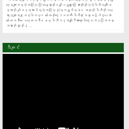
က္ေနတာျဖစ္တဲ့အတြက္ ကြၽန္ေတာ္တို႔လိုျပည္သူေတြ အားကိုးထိုက္တဲ့ပါတီႀကီးျဖ
စ္တာကို သိျမင္ၾကားသိရတဲ့အတြက္ ယံုၾကည္စိတ္နဲ႔ အခုလို ပါတီကိုဝင္ေ
ရာက္လာျခင္းျဖစ္ပါတယ္​။ မႏၲေလးတိုင္းေဒသႀကီး ပါတီ႐ံုးခန္းမ၌က်င္းပေသာ 
မႏၲေလးၿမိဳ႕ေပၚေလးၿမိဳ႕နယ္ ပါတီဝင္အဆုိျပဳလႊာစုေပါင္းေပးအပ္ပြဲအခမ္း
အနားကုိ ဇူလိုင္ …
သီချင်း