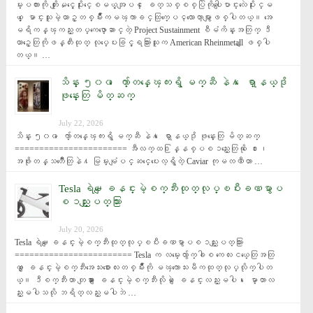
မ္းပကားကို တိုးျမႇင့္ေပးႏိုင္ေစမယ့္အျပင္ ေခတ္သစ္စစ္ပြဲကိုပါေျပာင္းလဲေပးႏိုင္မ
ယ့္ ေမာင္းသူမဲ့ယာဥ္တစ္မ်ိဳးကမၾကာခင္ထြက္ေပၚလာေတာ့မွာျဖစ္ပါတယ္။ အေ
မရိကန္ၾကည္းတပ္ကေဖာ္ေဆာင္တဲ့ Project Sustainment စီမံကိန္းအတြက္ ဒီ
ယာဥ္ေတြကိုဖန္တီးထုတ္ လုပ္ေပးခြင့္ရသြားသူက American Rheinmetall ျဖစ္ပါ
တယ္။ …
သိန္း ၅၀၀ ေက်ာ္တန္ေၾကးရွိ မက္ဆီ နဲ႔ ေရာ္နယ္ဒို
ဖုန္းေတြ မိတ္ဆက္
July 22, 2026
သိန္း ၅၀၀ ေက်ာ္တန္ေၾကးရွိ မက္ဆီ နဲ႔ ေရာ္နယ္ဒို ဖုန္းေတြ မိတ္ဆက္ 
======================= အီလက္ထ႐ြန္နစ္ပစၥည္းေတြကို ေ႐ႊ၊ 
အဖိုးတန္သတၱဳေတြနဲ႔ မြမ္းမံျပင္ဆင္ေပးေလ့ရွိတဲ့ Caviar ကုမၸဏီဟာ …
Tesla ရဲ႕‌ေျခနင္းမဲ့စက္ဘီးထုတ္လုပ္ၿပီးခဏမွာပ
စၥည္းျပတ္သြား
July 20, 2026
Tesla ရဲ႕‌ေျခနင္းမဲ့စက္ဘီးထုတ္လုပ္ၿပီးခဏမွာပစၥည္းျပတ္သြား 
======================== Tesla က လမ္းေလွ်ာက္ခါစ ကေလးငယ္ေတြအတြ
က္ ေျခနင္းမဲ့စက္ဘီးအေသးစားေလးတစ္မ်ိဳးကို မၾကာေသးမီကထုတ္လုပ္လိုက္ပါတ
ယ္။ ဒီစက္ဘီးဟာ တျခား ေျခနင္းမဲ့စက္ဘီးလိုပဲ ေျခနင္းလည္းမပါ၊ ေမာ္တာလ
ည္းမပါသလို ဘရိတ္လည္းမပါဘဲ …