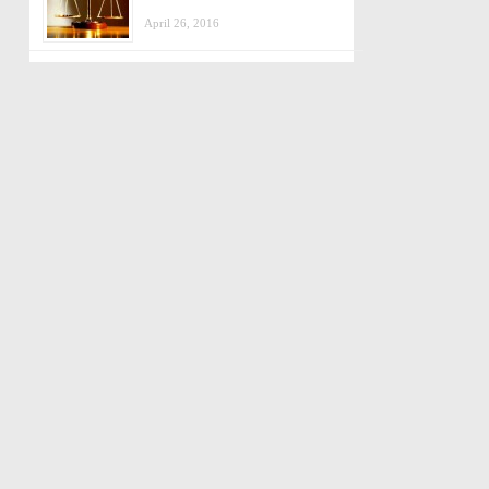
April 26, 2016