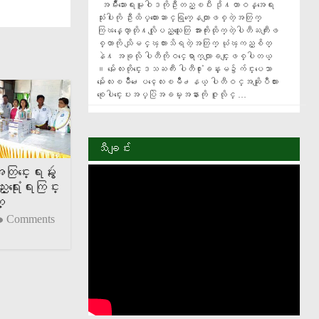
  အမ်ဳိးသားေရးမူဝါဒကိုဦးတည္ၿပီး ဒို႔တာဝန္အေရး
သံုးပါးကို ဦးထိပ္ထားေဆာင္ရြက္ေနတာျဖစ္တဲ့အတြက္ 
ကြၽန္ေတာ္တို႔လိုျပည္သူေတြ အားကိုးထိုက္တဲ့ပါတီႀကီးျဖ
စ္တာကို သိျမင္ၾကားသိရတဲ့အတြက္ ယံုၾကည္စိတ္
နဲ႔ အခုလို ပါတီကိုဝင္ေရာက္လာျခင္းျဖစ္ပါတယ္​
။ မႏၲေလးတိုင္းေဒသႀကီး ပါတီ႐ံုးခန္းမ၌က်င္းပေသာ 
မႏၲေလးၿမိဳ႕ေပၚေလးၿမိဳ႕နယ္ ပါတီဝင္အဆုိျပဳလႊာ
စုေပါင္းေပးအပ္ပြဲအခမ္းအနားကုိ ဇူလိုင္ …
သီချင်း
္းေရးမွဴးႏွ
ရုံးေရးကြင္း
္
Comments