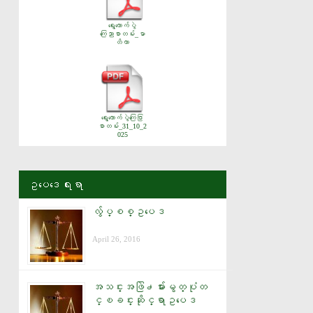
ရွေးကောက်ပွဲ
ကြေညာစာတမ်း_မာ
တိကာ
ရွေးကောက်ပွဲကြေငြာ
စာတမ်း_31_10_2
025
ဥပေဒေရးရာ
လွ်ပ္စစ္ဥပေဒ
April 26, 2016
အသင္းအဖြဲ႕မ်ားမွတ္ပုံတ
င္ၿခင္းဆိုင္ရာဥပေဒ