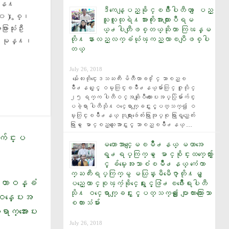
ယ​ေန႔
ဒီကေန့ျပည္ခုိင္ၿဖိဳးပါတီဟာ ျပည္
 ) ႏွစ္​၊
သူလူထုရဲ႔အားကိုးအားထားျပဳရမ
းသံုးဦး
ယ္႕ပါတီျဖစ္တယ္ဆိုတာ ကြၽန္မ
တို႔ နားလည္လက္ခံယုံၾကည္လာၿပီျဖစ္ပါ
္​၊ မုန္​႔၊
တယ္
July 26, 2018
  မႏၲေလးတိုင္းေဒသႀကီး မိတီၴလာခ႐ိုင္ သာစည္ၿ
မိဳ႕နယ္ႏွင့္ ဝမ္းတြင္းၿမိဳ႕နယ္မ်ားတြင္ ဇူလိုင္ 
၂၅ ရက္က ပါတီဝင္အဆိုျပဳလႊာေပးအပ္ပြဲမ်ားက်င္း
ပခဲ့ရာ ပါတီသို႔ဝင္ေရာက္ျခင္းႏွင့္ပတ္သက္၍ ဝ
မ္းတြင္းၿမိဳ႕နယ္ ဘုရားျဖဴေက်းရြာအုပ္စု ရြာရွည္ေက်း
ရြာမွ ေမာင္စည္သူေအာင္ႏွင့္ သာစည္ၿမိဳ႕နယ္ …
က်င္းပ
မဟာေအာင္ေျမၿမိဳ႕နယ္ မဟာအေ
ရွ႕ရပ္ကြက္မွ ေမာင္စုိင္းထက္ေက်ာ္ႏွ
င့္ ခ်မ္းေအးသာစံၿမိဳ႕နယ္ ကံေကာ
က္ႀကီးရပ္ကြက္မွ မယြန္းမီမီေဇာ္တုိ႔မွ ျ
ျမတာဝန္​ခံ
ပည္ေထာင္စုၾကံ့ခုိင္ေရးႏွင့္ဖြံ႕ၿဖိဳးေရးပါတီ
သုိ႔ ဝင္ေရာက္ျခင္းႏွင့္ပတ္သက္၍ ​ေျပာျကားသြား​ေသာ
ဝန္​​ေပးအ
စကားသံမ်ား
ာက္​အား​ေပး
July 26, 2018