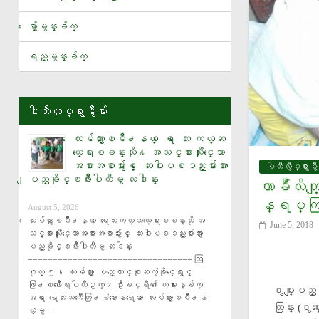
ေလးမ်က္ႏွာၿမိဳ႕နယ္ ေရ ေဘး ကယ္ဆယ္ေရးစခန္းသို႔ အသင့္စားသုံးႏိုင္ေသာအစားအစာမ်ာ
ေမွ်ာ္မွန္းခ်က္
ေရႀကီးနစ္ျမဳပ္မႈဒဏ္ခံရသည့္ ေက်း႐ြာမ်ားရွိ ျပည္သူမ်ားအား ျပည္ခိုင္ၿဖိဳးပါတ
ရည္မွန္းခ်က္
ဒီယိုမန္ဒီကို ရီးယဲလ္မက္ဒရစ္အသင္း ေခၚယူ
ပါတီလႈပ္ရွားမွဳမ်ား
ေလးမ်က္ႏွာၿမိဳ႕နယ္ ေရ ေဘး ကယ္ဆ
ယ္ေရးစခန္းသို႔ အသင့္စားသုံးႏိုင္ေသာ
အစားအစာမ်ားႏွင့္ ေဆးဝါးပစၥည္းမ်ားအား
ပါတီလွဳပ္ရွားမွဳမ
ျပည္ခိုင္ၿဖိဳးပါတီမွ လႉဒါန္း
တာခ်ီလိတ
န္ရပ္ကြက္ေ
August 5, 2026
ေလးမ်က္ႏွာၿမိဳ႕နယ္ ေရေဘးကယ္ဆယ္ေရးစခန္းသို အ
June 5, 2018
သင့္စားသုံးႏိုင္ေသာအစားအစာမ်ားႏွင့္ ေဆးဝါးပစၥည္းမ်ားအား ျ
ပည္ခိုင္ၿဖိဳးပါတီမွ လႉဒါန္း 
================================= ဩ
ဂုတ္ ၅၊ ေလးမ်က္ႏွာ ျပည္ေထာင္စုႀကံ့ခိုင္ေရးႏွင့္
ဖြံ႕ၿဖိဳးေရးပါတီဥကၠ႒ ဦးခင္ရီ၏ လမ္းၫႊန္ခ်က္
႐ွမ္​းျပည္
အရ ေရေဘးႀကဳံေတြ႕ခံစားေနရေသာ ေလးမ်က္ႏွာၿမိဳ႕န
ထြန္​း (႐ွ
ယ္မွ …