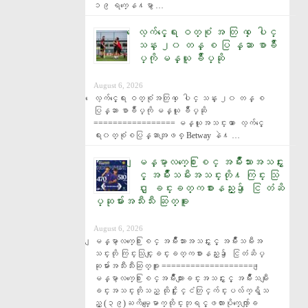
၁၉ ရက္ေန႔မွာ …
ေလ့က်င့္ေရး ဝတ္စုံ အ တြ က္ ေပါင္
သန္း ၂၀ တန္ စ ပြ န္ဆာ စာခ်ဳ
ပ္ကို မန္ယူ ခ်ဳပ္ဆို
August 6, 2026
ေလ့က်င့္ေရး ဝတ္စုံအတြက္ ေပါင္ သန္း ၂၀ တန္ စ
ပြန္ဆာ စာခ်ဳပ္ကို မန္ယူ ခ်ဳပ္ဆို 
================= မန္ယူအသင္းဟာ ေလ့က်င့္ေ
ရး၀တ္စုံစပြန္ဆာအျဖစ္ Betway နဲ႔ …
ျမန္မာ့လက္ေ႐ြးစင္ အမ်ိဳးသားအသင္းႏွ
င့္ အမ်ိဳးသမီးအသင္းတို႔ ကြင္း သြ
င္း ျခင္းခတ္ကစားနည္း၌ ေငြ တံဆိ
ပ္ဆုမ်ားအသီးသီး ဆြတ္ခူး
August 6, 2026
ျမန္မာ့လက္ေ႐ြးစင္ အမ်ိဳးသားအသင္းႏွင့္ အမ်ိဳးသမီးအ
သင္းတို ကြင္းသြင္းျခင္းခတ္ကစားနည္း၌ ေငြတံဆိပ္
ဆုမ်ားအသီးသီးဆြတ္ခူး ==================== ျ
မန္မာ့လက္ေ႐ြးစင္အမ်ိဳးသားျခင္းအသင္းႏွင့္ အမ်ိဳးသမီးျ
ခင္းအသင္းတိုသည္ ထိုင္းႏိုင္ငံတြင္က်င္းပလ်က္ရွိသ
ည့္ (၃၉)ႀကိမ္ေျမာက္ထိုင္းဘုရင့္ဖလားပိုက္ေက်ာ္ျခ