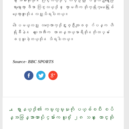
မွာ အစားထိုးဖို႔ ကြင္းလယ္ဒိုင္ တစ္ဦးကို ျပန္လည္ရွာေဖြ
ရာမွာေတာ့ ဖီဖာ ကြင္းလယ္ဒိုင္ ေကာ္မတီက တိုက္ရိုက္မေရြးခ်
ယ္ေတာ့ဘူးလို႔လည္းသိရပါတယ္။
ဒါေပမယ့္လည္း လက္ေထာက္ဒိုင္းႏွစ္ဦးအျဖစ္ ဂ်ပန္က ဟီ
ရိုခ်ီနဲ႔ ယူေအအီးက ဟာဆန္အယ္မာရီတို႔ကိုထပ္မံ ေ
ခၚယူခဲ့တယ္လို႔ သိရပါတယ္။
Source- BBC SPORTS
ေရာ္နယ္ဒို၏ ကမ္းလွမ္းမႈကို ပယ္ခ်ၿပီး စပိ
←
န္အခြန္အာဏာပိုင္မ်ားက ယူ႐ို ၂၈ သန္း ေတာင္းဆို