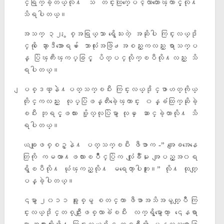
င္ရြက္ခဲ့တယ္လို႔ သ တင္းထြက္ေပၚလာတာေၾကာင့္လို႔
သိရပါတယ္။
အသက္ ၃၂ ႏွစ္အရြယ္သာ ရွိေသးတဲ့ အဆိုပါ ကြင္းလယ္ဒို
င္ကို ေဆာ္ဒီအာေရဗ် ေဘာလုံးအဖြဲ႕အစည္းကလည္း ရာသက္ပ
န္ ပြဲၾကီးၾကပ္ခြင့္ ပိတ္ပင္လိုက္ၿပီလို႔လည္း သိ
ရပါတယ္။
ျပစ္ဒဏ္နဲဲ႔ပတ္သက္ၿပီး ကြင္းလယ္ဒိုင္ဖာဟတ္ကိုယ္
တိုင္ကလည္း လုပ္ပြဲဖန္တီးခဲ့ေၾကာင္း ၀န္ခံထြက္ဆိုခဲ့
ၿပီး ဘုရင့္ဖလား ဗို္လ္လုပြဲမွာ လုပ္ ေဆာင္ခဲ့တာလို႔ သိ
ရပါတယ္။
ယခုျဖစ္စဥ္နဲ႔ ပတ္သက္ၿပီး ဖီဖာက -” အေျခအေနေ
တြကို ကမၻာ႔ဖလားၿပိဳင္ပြဲက လုံျခဳံမႈ အျပည့္အ၀ရ
ရိွၿပီလို႔ ယုံၾကည္လို႔ မရေတာ့ပါဘူး။” လို႔ ထုတ္ျ
ပန္ခဲ့ပါတယ္။
၎မွာ ၂၀၁၁ ခုႏွစ္မွ စတင္ကာ ဖီဖာအသိအမွတ္ျပဳ ကြ
င္းလယ္ဒိုင္တစ္ဦးျဖစ္လာခဲံၿပီး လက္ရွိမွာေတာ့ ၎ေနရာ