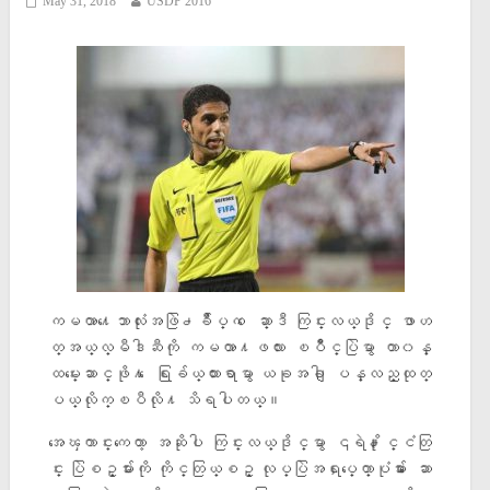
May 31, 2018
USDP 2016
ကမၻာ႔ေဘာလုံးအဖြဲ႕ခ်ဳပ္က ေဆာ္ဒီ ကြင္းလယ္ဒိုင္ ဖာဟ
တ္အယ္လ္မီဒါဆီကို ကမၻာ႔ဖလား ၿပိဳင္ပြဲမွာ တာ၀န္
ထမ္းေဆာင္ဖို႔ ေရြးခ်ယ္ထားရာမွာ ယခုအခါ ျပန္လည္ထုတ္
ပယ္လိုက္ၿပီလို႔ သိရပါတယ္။
အေၾကာင္းကေတာ့ အဆိုပါ ကြင္းလယ္ဒိုင္မွာ ၎ရဲ႕ႏိုင္ငံတြ
င္း ပြဲစဥ္မ်ားကို ကိုင္တြယ္စဥ္ လုပ္ပြဲအရႈပ္ေတာ္ပုံမ်ား ေဆာ