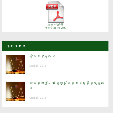
ရွေးကောက်ပွဲကြေငြာ
စာတမ်း_31_10_2025
ဥပေဒေရးရာ
လွ်ပ္စစ္ဥပေဒ
April 26, 2016
အသင္းအဖြဲ႕မ်ားမွတ္ပုံတင္ၿခင္းဆိုင္ရာဥပေ
ဒ
April 26, 2016