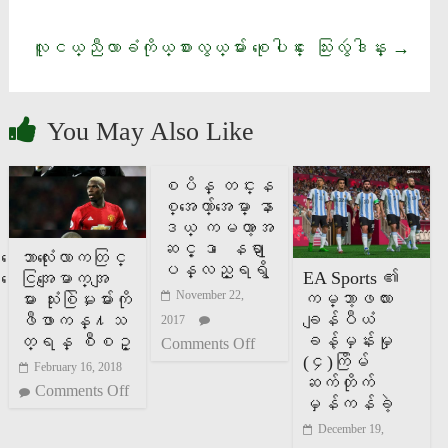
လူငယ္ညီလာခံကိုယ္စားလွယ္မ်ား စုေပါင္း ေသြးလွဴဒါန္း
→
You May Also Like
စပိန္ တင္းန
စ္အေက်ာ္အေမာ္ နာ
ဒယ္ ကမၻာ့အ
ဆင့္ ၁ ေနရာ ျ
ေဘာလံုးေလာကတြင္
ပန္လည္ရရွိ
EA Sports ၏
ေငြအေျမာက္အျ
November 22,
ကမ္ဘာ့ဖလား
မား သံုးစြဲမႈမ်ားကို
ချန်ပီယံ
ဖီဖာကန္႔သ
2017
ခန့်မှန်းမှု
တ္ရန္ စီစဥ္
Comments Off
(၄)ကြိမ်
February 16, 2018
ဆက်တိုက်
Comments Off
မှန်ကန်ခဲ့
December 19,