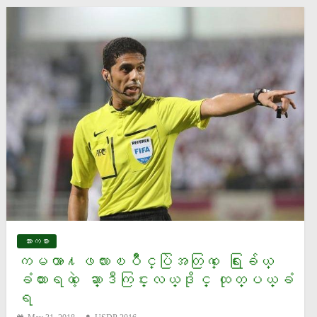
အားကစား
ကမၻာ႔ဖလားၿပိဳင္ပြဲအတြက္ ေရြးခ်ယ္
ခံထားရတဲ့ ေဆာ္ဒီကြင္းလယ္ဒိုင္ ထုတ္ပယ္ခံ
ရ