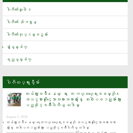
ခ်န္ပီယံ ‌Joshua Van
ပါတီ၏မူ၀ါဒ
ယြမ္ ၂၀၀၀ တန္ က်န္းမာေရး လက္ စြပ္ Casio မိတ္ဆက္
ပါတီ၏ သႏိၷဌာန္
ႏိုင္ငံေတာ္သမၼတ ထိုင္းႏိုင္ငံသို႔ ေရာက္ရွိ
ပါတီ၏လုပ္ငန္းစဥ္မ်ား
ေလ့က်င့္ေရး ဝတ္စုံ အ တြ က္ ေပါင္ သန္း ၂၀ တန္ စ ပြ န္ဆာ စာခ်ဳပ္ကို မ
န္ယူ ခ်ဳပ္ဆို
ေမွ်ာ္မွန္းခ်က္
ျမန္မာ့လက္ေ႐ြးစင္ အမ်ိဳးသားအသင္းႏွင့္ အမ်ိဳးသမီးအသင္းတို႔ ကြင္း သြင္း ျခ
င္းခတ္ကစားနည္း၌ ေငြ တံဆိပ္ဆုမ်ားအသီးသီး ဆြတ္ခူး
ရည္မွန္းခ်က္
ေလးမ်က္ႏွာၿမိဳ႕နယ္ ေရ ေဘး ကယ္ဆယ္ေရးစခန္းသို႔ အသင့္စားသုံးႏိုင္ေသာအစား
အစာမ်ားႏွင့္ ေဆးဝါးပစၥည္းမ်ားအား ျပည္ခိုင္ၿဖိဳးပါတီမွ လႉဒါန္း
ပါတီလႈပ္ရွားမွဳမ်ား
ေရႀကီးနစ္ျမဳပ္မႈဒဏ္ခံရသည့္ ေက်း႐ြာမ်ားရွိ ျပည္သူမ်ားအား ျပည္ခိုင္ၿဖိဳး
ပါတီက ကူညီေထာက္ပံ့
ေလးမ်က္ႏွာၿမိဳ႕နယ္ ေရ ေဘး ကယ္ဆယ္ေရးစခန္းသို႔
အသင့္စားသုံးႏိုင္ေသာအစားအစာမ်ားႏွင့္ ေဆးဝါးပစၥည္းမ်ားအား ျ
ဒီယိုမန္ဒီကို ရီးယဲလ္မက္ဒရစ္အသင္း ေခၚယူ
ပည္ခိုင္ၿဖိဳးပါတီမွ လႉဒါန္း
August 5, 2026
ေလးမ်က္ႏွာၿမိဳ႕နယ္ ေရေဘးကယ္ဆယ္ေရးစခန္းသို အသင့္စားသုံးႏိုင္ေသာအစားအစာ
မ်ားႏွင့္ ေဆးဝါးပစၥည္းမ်ားအား ျပည္ခိုင္ၿဖိဳးပါတီမွ လႉဒါန္း 