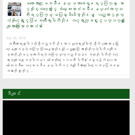
မဟာေအာင္ေျမၿမိဳ႕နယ္ မဟာအေရွ႕ရပ္ကြက္မွ ေမာ
င္စုိင္းထက္ေက်ာ္ႏွင့္ ခ်မ္းေအးသာစံၿမိဳ႕နယ္ ကံေကာက္ႀ
ကီးရပ္ကြက္မွ မယြန္းမီမီေဇာ္တုိ႔မွ ျပည္ေထာင္စုၾ
ကံ့ခုိင္ေရးႏွင့္ဖြံ႕ၿဖိဳးေရးပါတီသုိ႔ ဝင္ေရာက္ျခင္းႏွင့္ပတ္သက္၍ ​ေျ
ပာျကားသြား​ေသာစကားသံမ်ား
July 26, 2018
  အမ်ဳိးသားေရးမူဝါဒကိုဦးတည္ၿပီး ဒို႔တာဝန္အေရးသံုးပါးကို ဦးထိပ္ထားေဆာင္ရြ
က္ေနတာျဖစ္တဲ့အတြက္ ကြၽန္ေတာ္တို႔လိုျပည္သူေတြ အားကိုးထိုက္တဲ့ပါတီႀကီးျဖ
စ္တာကို သိျမင္ၾကားသိရတဲ့အတြက္ ယံုၾကည္စိတ္နဲ႔ အခုလို ပါတီကိုဝင္ေ
ရာက္လာျခင္းျဖစ္ပါတယ္​။ မႏၲေလးတိုင္းေဒသႀကီး ပါတီ႐ံုးခန္းမ၌က်င္းပေသာ 
မႏၲေလးၿမိဳ႕ေပၚေလးၿမိဳ႕နယ္ ပါတီဝင္အဆုိျပဳလႊာစုေပါင္းေပးအပ္ပြဲအခမ္း
အနားကုိ ဇူလိုင္ …
သီချင်း