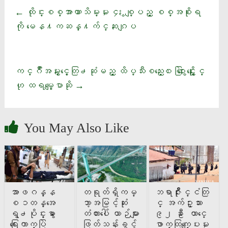
ထိုင္းစစ္အာဏာသိမ္းမႈ ၄ ႏွစ္ျပည့္ စစ္အစိုးရ
←
ကို မေန႔ကဆန္႔က်င္ဆႏၵျပ
ကင္ဂ်ံဳအမ္းႏွင့္ေတြ႕ဆံုမည့္ ထိပ္သီးစည္းေ၀းပြဲ ေႏွာင့္ေႏွးႏိုင္
ဟု ထရမ့္ေျပာဆို
→
You May Also Like
အာဖဂန္န
တရုတ်ရှိကမ္
ဘရာဇီးႏုိင္ငံတြ
စၥတန္အေ
ဘာ့အမြင့်ဆုံး
င္ အက်ဥ္းသား
ရွ႕ပိုင္္းမွာ ေ
တံတားပေါ် ယာဉ်များ
၉၂ ဦး ေထာင္ေ
ရြးေကာက္ပြဲ
ဖြတ်သန်းခွင့်
ဖာက္ထြက္ေျပးမႈ