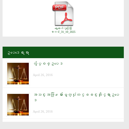
ရွေးကောက်ပွဲကြေငြာ
စာတမ်း_31_10_2025
ဥပေဒေရးရာ
လွ်ပ္စစ္ဥပေဒ
April 26, 2016
အသင္းအဖြဲ႕မ်ားမွတ္ပုံတင္ၿခင္းဆိုင္ရာဥပေ
ဒ
April 26, 2016