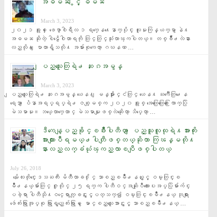
အဓမၼ ႏွင့္ ဓမၼ
March 3, 2023
၂၀၂၁ ခုႏွစ္ ေဖေဖာ္ဝါရီလ ၁ ရက္ေန႔ေနာက္ပိုင္း လူမႈကြန္ယက္မွာ နဲ႔ 
အဓမၼ ဆိုတဲ့ ပါဠိေဝါဟာရကို တြင္တြင္သုံးလာၾကပါတယ္။ တစ္ခ်ိဳ႕လဲနား
လည္လို႔ ေျပာတာရွိသလို႔ အမ်ားစုကေတာ့ ဂဃနဏ …
ျပည္သူေတြရဲ႕ ဆႏၵအမွန္
March 3, 2023
ျပည္သူေတြရဲ႕ ဆႏၵအမွန္ ယေန႔ ျမန္မာႏိုင္ငံတြင္ ယေန႔ ႀကဳံေတြ႕ေန
ရေသာ ျပႆနာအရပ္ရပ္ရဲ႕ ဇစ္ျမစ္က ၂၀၂၀ ခုႏွစ္ အေထြေထြေ႐ြးေကာက္ပြဲ 
မဲသမာမႈ။ ဘယ္ေလာက္ေတာင္ မဲသမာမႈျဖစ္လဲဆိုေတာ့ သိပ္ေတာ့ …
ဒီကေန့ျပည္ခုိင္ၿဖိဳးပါတီဟာ ျပည္သူလူထုရဲ႔အားကိုး
အားထားျပဳရမယ္႕ပါတီျဖစ္တယ္ဆိုတာ ကြၽန္မတို႔
နားလည္လက္ခံယုံၾကည္လာၿပီျဖစ္ပါတယ္
July 26, 2018
  မႏၲေလးတိုင္းေဒသႀကီး မိတီၴလာခ႐ိုင္ သာစည္ၿမိဳ႕နယ္ႏွင့္ ဝမ္းတြင္းၿ
မိဳ႕နယ္မ်ားတြင္ ဇူလိုင္ ၂၅ ရက္က ပါတီဝင္အဆိုျပဳလႊာေပးအပ္ပြဲမ်ားက်င္း
ပခဲ့ရာ ပါတီသို႔ဝင္ေရာက္ျခင္းႏွင့္ပတ္သက္၍ ဝမ္းတြင္းၿမိဳ႕နယ္ ဘုရားျ
ဖဴေက်းရြာအုပ္စု ရြာရွည္ေက်းရြာမွ ေမာင္စည္သူေအာင္ႏွင့္ သာစည္ၿမိဳ႕နယ္ …