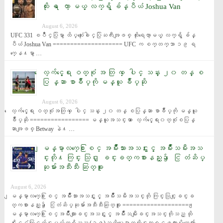
ထိုး ရ ေတာ့ မယ့္ လက္ရွိ ခ်န္ပီယံ ‌Joshua Van
August 6, 2026
UFC 331 ၿပိဳင္ပြဲမွာ ထိပ္ဆုံးေခါင္ပြဲႀကီးအျဖစ္ ထိုးရေတာ့မယ့္ လက္ရွိ ခ်န္
ပီယံ ‌Joshua Van ==================== UFC က စက္တက္ဘာ ၁၉ ရ
က္ေန႔မွာ …
ေလ့က်င့္ေရး ဝတ္စုံ အ တြ က္ ေပါင္ သန္း ၂၀ တန္ စ
ပြ န္ဆာ စာခ်ဳပ္ကို မန္ယူ ခ်ဳပ္ဆို
August 6, 2026
ေလ့က်င့္ေရး ဝတ္စုံအတြက္ ေပါင္ သန္း ၂၀ တန္ စပြန္ဆာ စာခ်ဳပ္ကို မန္ယူ 
ခ်ဳပ္ဆို ================= မန္ယူအသင္းဟာ ေလ့က်င့္ေရး၀တ္စုံစပြန္
ဆာအျဖစ္ Betway နဲ႔ …
ျမန္မာ့လက္ေ႐ြးစင္ အမ်ိဳးသားအသင္းႏွင့္ အမ်ိဳးသမီးအသ
င္းတို႔ ကြင္း သြင္း ျခင္းခတ္ကစားနည္း၌ ေငြ တံဆိပ္
ဆုမ်ားအသီးသီး ဆြတ္ခူး
August 6, 2026
ျမန္မာ့လက္ေ႐ြးစင္ အမ်ိဳးသားအသင္းႏွင့္ အမ်ိဳးသမီးအသင္းတို ကြင္းသြင္းျခင္းခ
တ္ကစားနည္း၌ ေငြတံဆိပ္ဆုမ်ားအသီးသီးဆြတ္ခူး ==================== ျ
မန္မာ့လက္ေ႐ြးစင္အမ်ိဳးသားျခင္းအသင္းႏွင့္ အမ်ိဳးသမီးျခင္းအသင္းတိုသည္ ထို
င္းႏိုင္ငံတြင္က်င္းပလ်က္ရွိသည့္ (၃၉)ႀကိမ္ေျမာက္ထိုင္းဘုရင့္ဖလားပိုက္ေက်ာ္ျ