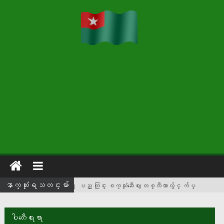
ေနာက္ဆံုးရသတင္းမ်ား
ျပည္ တြင္း စက္သုံးဆီေဈး တစ္လီတာလွ်င္ က်ပ္
၁၇၀ မွ ၂၆၅ အထိ ျမင့္တက္
တစ္လကို လူတူစက္႐ုပ္ ၁၀၀၀ ထုတ္လုပ္မယ့္ မစ္ဆူဘီရွီ
ပါတီေရးရာ