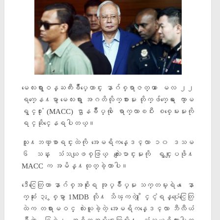
မေလးရွားဝန္ႀကီးခ်ဳပ္ေဟာင္း နာဂ်စ္ရာဇတ္ဟာ ေမလ ၂၂
ရက္ေန႔မွာ မေလးရွား အဂတိလိုက္စားမႈ တိုက္ဖ်က္ေရး ေကာ္မ
ရွင္႐ံုး (MACC) ဌာနခ်ဳပ္ကို ေရာက္လာၿပီး စစ္ေမးမႈကို
ရင္ဆုိင္ေနရပါတယ္။
သူ႔ဘဏ္စာရင္းထဲကို အေမရိကန္ေဒၚလာ ၁၀ ဒသမ
၆ သန္း သံသယျဖစ္ဖြယ္ လႊဲေျပာင္းမႈကို ရွင္းျပဖို႔
MACC က အမိန္႔ထုတ္ခဲ့တာပါ။
ဒီေငြေတြဟာ နာဂ်စ္အစိုးရ အုပ္ခ်ဳပ္မႈ သက္တမ္းရဲ႕ ေနာ
က္ဆံုး ၃ ႏွစ္မွာ 1MDB လို႔ သိၾကတဲ့ ႏိုင္ငံ့ရန္ပံုေငြေတြ
ထဲက တရားမဝင္ လႊဲယူခဲ့တဲ့ အေမရိကန္ေဒၚလာ ဘီလီယံ