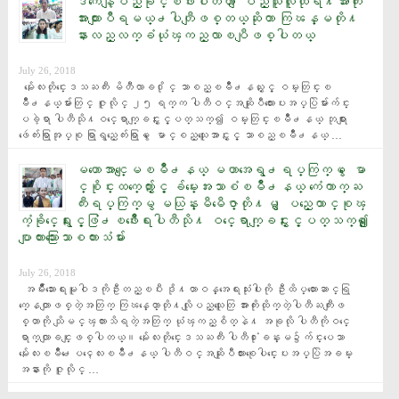
ဒီကေန့ျပည္ခုိင္ၿဖိဳးပါတီဟာ ျပည္သူလူထုရဲ႔အားကိုး
အားထားျပဳရမယ္႕ပါတီျဖစ္တယ္ဆိုတာ ကြၽန္မတို႔
နားလည္လက္ခံယုံၾကည္လာၿပီျဖစ္ပါတယ္
July 26, 2018
  မႏၲေလးတိုင္းေဒသႀကီး မိတီၴလာခ႐ိုင္ သာစည္ၿမိဳ႕နယ္ႏွင့္ ဝမ္းတြင္းၿ
မိဳ႕နယ္မ်ားတြင္ ဇူလိုင္ ၂၅ ရက္က ပါတီဝင္အဆိုျပဳလႊာေပးအပ္ပြဲမ်ားက်င္း
ပခဲ့ရာ ပါတီသို႔ဝင္ေရာက္ျခင္းႏွင့္ပတ္သက္၍ ဝမ္းတြင္းၿမိဳ႕နယ္ ဘုရားျ
ဖဴေက်းရြာအုပ္စု ရြာရွည္ေက်းရြာမွ ေမာင္စည္သူေအာင္ႏွင့္ သာစည္ၿမိဳ႕နယ္ …
မဟာေအာင္ေျမၿမိဳ႕နယ္ မဟာအေရွ႕ရပ္ကြက္မွ ေမာ
င္စုိင္းထက္ေက်ာ္ႏွင့္ ခ်မ္းေအးသာစံၿမိဳ႕နယ္ ကံေကာက္ႀ
ကီးရပ္ကြက္မွ မယြန္းမီမီေဇာ္တုိ႔မွ ျပည္ေထာင္စုၾ
ကံ့ခုိင္ေရးႏွင့္ဖြံ႕ၿဖိဳးေရးပါတီသုိ႔ ဝင္ေရာက္ျခင္းႏွင့္ပတ္သက္၍ ​ေျ
ပာျကားသြား​ေသာစကားသံမ်ား
July 26, 2018
  အမ်ဳိးသားေရးမူဝါဒကိုဦးတည္ၿပီး ဒို႔တာဝန္အေရးသံုးပါးကို ဦးထိပ္ထားေဆာင္ရြ
က္ေနတာျဖစ္တဲ့အတြက္ ကြၽန္ေတာ္တို႔လိုျပည္သူေတြ အားကိုးထိုက္တဲ့ပါတီႀကီးျဖ
စ္တာကို သိျမင္ၾကားသိရတဲ့အတြက္ ယံုၾကည္စိတ္နဲ႔ အခုလို ပါတီကိုဝင္ေ
ရာက္လာျခင္းျဖစ္ပါတယ္​။ မႏၲေလးတိုင္းေဒသႀကီး ပါတီ႐ံုးခန္းမ၌က်င္းပေသာ 
မႏၲေလးၿမိဳ႕ေပၚေလးၿမိဳ႕နယ္ ပါတီဝင္အဆုိျပဳလႊာစုေပါင္းေပးအပ္ပြဲအခမ္း
အနားကုိ ဇူလိုင္ …