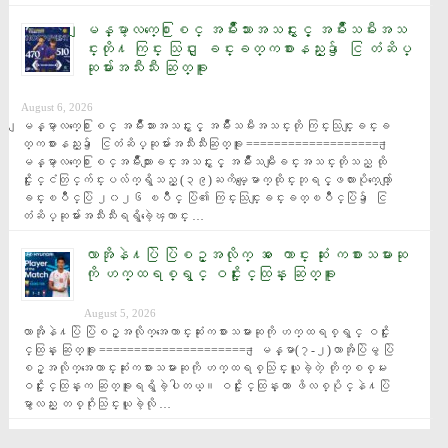
ျမန္မာ့လက္ေ႐ြးစင္ အမ်ိဳးသားအသင္းႏွင့္ အမ်ိဳးသမီးအသ
င္းတို႔ ကြင္း သြင္း ျခင္းခတ္ကစားနည္း၌ ေငြ တံဆိပ္
ဆုမ်ားအသီးသီး ဆြတ္ခူး
August 6, 2026
ျမန္မာ့လက္ေ႐ြးစင္ အမ်ိဳးသားအသင္းႏွင့္ အမ်ိဳးသမီးအသင္းတို ကြင္းသြင္းျခင္းခ
တ္ကစားနည္း၌ ေငြတံဆိပ္ဆုမ်ားအသီးသီးဆြတ္ခူး ==================== ျ
မန္မာ့လက္ေ႐ြးစင္အမ်ိဳးသားျခင္းအသင္းႏွင့္ အမ်ိဳးသမီးျခင္းအသင္းတိုသည္ ထို
င္းႏိုင္ငံတြင္က်င္းပလ်က္ရွိသည့္ (၃၉)ႀကိမ္ေျမာက္ထိုင္းဘုရင့္ဖလားပိုက္ေက်ာ္ျ
ခင္းၿပိဳင္ပြဲ ၂၀၂၆ ၿပိဳင္ ပြဲ၏ ကြင္းသြင္းျခင္းခတ္ၿပိဳင္ပြဲ၌ ေငြ
တံဆိပ္ဆုမ်ားအသီးသီးရရွိခဲ့ေၾကာင္း …
လာအိုနဲ႔ပြဲ ပြဲစဥ္အလိုက္ အ ေကာင္း ဆုံး ကစားသမားဆု
ကို ဟက္ထရစ္ရွင္ ဝင္းႏိုင္ထြန္း ဆြတ္ခူး
August 5, 2026
လာအိုနဲ႔ပြဲ ပြဲစဥ္အလိုက္အေကာင္းဆုံးကစားသမားဆုကို ဟက္ထရစ္ရွင္ ဝင္းႏို
င္ထြန္း ဆြတ္ခူး ====================== ျမန္မာ(၇-၂)လာအိုပြဲမွ ပြဲ
စဥ္အလိုက္အေကာင္းဆုံးကစားသမားဆုကို ဟက္ထရစ္သြင္းယူခဲ့တဲ့ တိုက္စစ္မႉး 
ဝင္းႏိုင္ထြန္းက ဆြတ္ခူးရရွိခဲ့ပါတယ္။ ဝင္းႏိုင္ထြန္းဟာ ဖိလစ္ပိုင္နဲ႔ပြဲ
မွာလည္း တစ္ဂိုးသြင္းယူခဲ့လို …