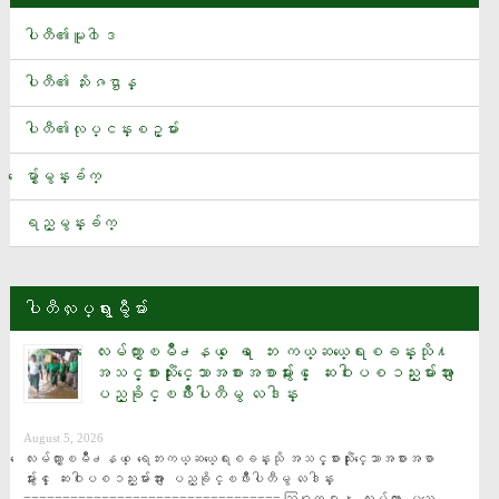
UFC 331 ၿပိဳင္ ပြဲ မွာ ထိပ္ဆုံးေခါင္ ပြဲ ႀကီးအျဖစ္ ထိုး ရ ေတာ့ မယ့္ လက္ရွိ
ပါတီ၏မူ၀ါဒ
ခ်န္ပီယံ ‌Joshua Van
ယြမ္ ၂၀၀၀ တန္ က်န္းမာေရး လက္ စြပ္ Casio မိတ္ဆက္
ပါတီ၏ သႏိၷဌာန္
ႏိုင္ငံေတာ္သမၼတ ထိုင္းႏိုင္ငံသို႔ ေရာက္ရွိ
ပါတီ၏လုပ္ငန္းစဥ္မ်ား
ေလ့က်င့္ေရး ဝတ္စုံ အ တြ က္ ေပါင္ သန္း ၂၀ တန္ စ ပြ န္ဆာ စာခ်ဳပ္ကို မ
န္ယူ ခ်ဳပ္ဆို
ေမွ်ာ္မွန္းခ်က္
ျမန္မာ့လက္ေ႐ြးစင္ အမ်ိဳးသားအသင္းႏွင့္ အမ်ိဳးသမီးအသင္းတို႔ ကြင္း သြင္း ျခ
ရည္မွန္းခ်က္
င္းခတ္ကစားနည္း၌ ေငြ တံဆိပ္ဆုမ်ားအသီးသီး ဆြတ္ခူး
ေလးမ်က္ႏွာၿမိဳ႕နယ္ ေရ ေဘး ကယ္ဆယ္ေရးစခန္းသို႔ အသင့္စားသုံးႏိုင္ေသာအစား
အစာမ်ားႏွင့္ ေဆးဝါးပစၥည္းမ်ားအား ျပည္ခိုင္ၿဖိဳးပါတီမွ လႉဒါန္း
ပါတီလႈပ္ရွားမွဳမ်ား
ေရႀကီးနစ္ျမဳပ္မႈဒဏ္ခံရသည့္ ေက်း႐ြာမ်ားရွိ ျပည္သူမ်ားအား ျပည္ခိုင္ၿဖိဳး
ေလးမ်က္ႏွာၿမိဳ႕နယ္ ေရ ေဘး ကယ္ဆယ္ေရးစခန္းသို႔
ပါတီက ကူညီေထာက္ပံ့
အသင့္စားသုံးႏိုင္ေသာအစားအစာမ်ားႏွင့္ ေဆးဝါးပစၥည္းမ်ားအား ျ
ဒီယိုမန္ဒီကို ရီးယဲလ္မက္ဒရစ္အသင္း ေခၚယူ
ပည္ခိုင္ၿဖိဳးပါတီမွ လႉဒါန္း
August 5, 2026
ေလးမ်က္ႏွာၿမိဳ႕နယ္ ေရေဘးကယ္ဆယ္ေရးစခန္းသို အသင့္စားသုံးႏိုင္ေသာအစားအစာ
မ်ားႏွင့္ ေဆးဝါးပစၥည္းမ်ားအား ျပည္ခိုင္ၿဖိဳးပါတီမွ လႉဒါန္း 