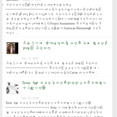
ေခတ္သစ္စစ္ပြဲကိုေျပာင္းလဲေပးႏိုင္မယ့္ေမာင္းသူမဲ့ယာဥ္ 
===================== အေမရိကန္ၾကည္းတပ္ရဲ႕တိုက္ခိုက္ေရးစြ
မ္းပကားကို တိုးျမႇင့္ေပးႏိုင္ေစမယ့္အျပင္ ေခတ္သစ္စစ္ပြဲကိုပါေျပာင္းလဲေပးႏိုင္မ
ယ့္ ေမာင္းသူမဲ့ယာဥ္တစ္မ်ိဳးကမၾကာခင္ထြက္ေပၚလာေတာ့မွာျဖစ္ပါတယ္။ အေ
မရိကန္ၾကည္းတပ္ကေဖာ္ေဆာင္တဲ့ Project Sustainment စီမံကိန္းအတြက္ ဒီ
ယာဥ္ေတြကိုဖန္တီးထုတ္ လုပ္ေပးခြင့္ရသြားသူက American Rheinmetall ျဖစ္ပါ
တယ္။ …
သိန္း ၅၀၀ ေက်ာ္တန္ေၾကးရွိ မက္ဆီ နဲ႔ ေရာ္နယ္ဒို
ဖုန္းေတြ မိတ္ဆက္
July 22, 2026
သိန္း ၅၀၀ ေက်ာ္တန္ေၾကးရွိ မက္ဆီ နဲ႔ ေရာ္နယ္ဒို ဖုန္းေတြ မိတ္ဆက္ 
======================= အီလက္ထ႐ြန္နစ္ပစၥည္းေတြကို ေ႐ႊ၊ 
အဖိုးတန္သတၱဳေတြနဲ႔ မြမ္းမံျပင္ဆင္ေပးေလ့ရွိတဲ့ Caviar ကုမၸဏီဟာ …
Tesla ရဲ႕‌ေျခနင္းမဲ့စက္ဘီးထုတ္လုပ္ၿပီးခဏမွာပ
စၥည္းျပတ္သြား
July 20, 2026
Tesla ရဲ႕‌ေျခနင္းမဲ့စက္ဘီးထုတ္လုပ္ၿပီးခဏမွာပစၥည္းျပတ္သြား 
======================== Tesla က လမ္းေလွ်ာက္ခါစ ကေလးငယ္ေတြအတြ
က္ ေျခနင္းမဲ့စက္ဘီးအေသးစားေလးတစ္မ်ိဳးကို မၾကာေသးမီကထုတ္လုပ္လိုက္ပါတ
ယ္။ ဒီစက္ဘီးဟာ တျခား ေျခနင္းမဲ့စက္ဘီးလိုပဲ ေျခနင္းလည္းမပါ၊ ေမာ္တာလ