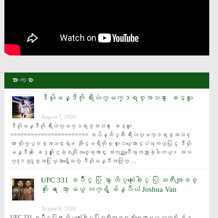
အားကစား
ဒီယိုမန္ဒီကို ရီးယဲလ္မက္ဒရစ္အသင္း ေခၚယူ
August 7, 2026
ဒီယိုမန္ဒီကို ရီးယဲလ္မက္ဒရစ္အသင္း ေခၚယူ 
======================= စပိန္ထိပ္သီး ရီးယဲလ္မက္ဒရစ္အသင္း
ဟာ လိုက္ပ္ဇစ္အသင္းရဲ႕ အိုင္ဗရီကိုစ္ လူငယ္ေတာင္ပံၾကယ္ပြင့္ ဒီယို
မန္ဒီကို ေခၚယူႏိုင္ခဲ့ၿပီျဖစ္ေၾကာင္း အတည္ျပဳေၾကညာခဲ့ပါတယ္။ အသ
က္ (၁၉)ႏွစ္အ႐ြယ္သာရွိေသးတဲ့ ဒီယိုမန္ဒီအတြက္ …
UFC 331 ၿပိဳင္ ပြဲ မွာ ထိပ္ဆုံးေခါင္ ပြဲ ႀကီးအျဖစ္
ထိုး ရ ေတာ့ မယ့္ လက္ရွိ ခ်န္ပီယံ ‌Joshua Van
August 6, 2026
UFC 331 ၿပိဳင္ပြဲမွာ ထိပ္ဆုံးေခါင္ပြဲႀကီးအျဖစ္ ထိုးရေတာ့မယ့္ လက္ရွိ ခ်န္