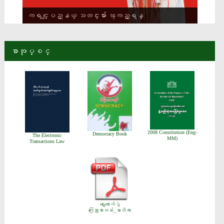
ကရင္ျပည္နယ္ သတင္းမ်ား ၾကည့္ရန္
စာအုပ္စင္
2008 Constitution (Eng-
Democracy Book
The Electronic
MM)
Transactions Law
ရွေးကောက်ပွဲ
ကြေညာစာတမ်း_မာတိကာ