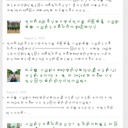
================================= ဩဂုတ္ ၅၊ ေလးမ်က္ႏွာ ျပည္ေ
ထာင္စုႀကံ့ခိုင္ေရးႏွင့္ဖြံ႕ၿဖိဳးေရးပါတီဥကၠ႒ ဦးခင္ရီ၏ လမ္းၫႊန္ခ်က္
အရ ေရေဘးႀကဳံေတြ႕ခံစားေနရေသာ ေလးမ်က္ႏွာၿမိဳ႕နယ္မွ …
ေရႀကီးနစ္ျမဳပ္မႈဒဏ္ခံရသည့္ ေက်း႐ြာမ်ားရွိ ျပည္သူ
မ်ားအား ျပည္ခိုင္ၿဖိဳးပါတီက ကူညီေထာက္ပံ့
August 5, 2026
ေရႀကီးနစ္ျမဳပ္မႈဒဏ္ခံရသည့္ ေက်း႐ြာမ်ားရွိ ျပည္သူမ်ားအား ျပည္ခိုင္ၿဖိဳး
ပါတီက ကူညီေထာက္ပံ့ ================= ဩဂုတ္ ၅၊ ဟသၤာတ ျပည္ေထာ
င္စုႀကံ့ခိုင္ေရးႏွင့္ဖြံ႕ၿဖိဳးေရးပါတီမွ အမ်ိဳးသားလႊတ္ေတာ္ကိုယ္စားလွယ္ ဗဟိုအ
လုပ္အမႈေဆာင္ ဦးေအာင္တင္ျမင့္၏ ဦးေဆာင္မႈႏွင့္ ဟသၤာတၿမိဳ႕နယ္ …
ေလးမ်က္ႏွာ ျပည္သူ႔လႊတ္ေတာ္ကိုယ္စားလွယ္ ဦးျမင့္စိုး၊ (ျ
မင့္စိုး-နတလ) ၊ ေရ ေဘး သင့္ေနေသာ ၿမိဳ႕ေပၚ
ရပ္ ကြက္ မ်ားကို လိုက္လံၾကည့္ရႈ။
August 5, 2026
ေလးမ်က္ႏွာ ျပည္သူ႔လႊတ္ေတာ္ကိုယ္စားလွယ္ ဦးျမင့္စိုး၊ (ျမင့္စိုး-နတလ) ၊ ေရေ
ဘးသင့္ေနေသာ ၿမိဳ႕ေပၚ ရပ္ကြက္ မ်ားကို လိုက္လံၾကည့္ရႈ။ 
============================= ေလးမ်က္ႏွာ ၾသဂုတ္ ၄ ဧရာဝတီတို
င္းေဒသႀကီး၊ …
ျပည္ခိုင္ၿဖိဳးပါတီဒုဥကၠ႒မွ ဝါဆိုသကၤန္းႏွင့္ လႉ ဖြ