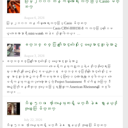
ယြမ္ ၂၀၀၀ တန္ က်န္းမာေရး လက္ စြပ္ Casio မိတ္
ဆက္
August 6, 2026
ယြမ္ ၂၀၀၀ တန္ က်န္းမာေရးလက္စြပ္ Casio မိတ္ဆက္ 
======================= Casio CRW-H001M-8 က လက္စြပ္ဆိုေပမ
ယ့္ အေသးစားနာရီ mini-watch ေလးနဲ႔ ပိုတူပါတယ္။ …
ေခတ္သစ္ စစ္ ပြဲ ကိုေျပာင္းလဲေပးႏိုင္မယ့္ေမာင္းသူမဲ့ယာဥ္
August 3, 2026
ေခတ္သစ္စစ္ပြဲကိုေျပာင္းလဲေပးႏိုင္မယ့္ေမာင္းသူမဲ့ယာဥ္ 
===================== အေမရိကန္ၾကည္းတပ္ရဲ႕တိုက္ခိုက္ေရးစြ
မ္းပကားကို တိုးျမႇင့္ေပးႏိုင္ေစမယ့္အျပင္ ေခတ္သစ္စစ္ပြဲကိုပါေျပာင္းလဲေပးႏိုင္မ
ယ့္ ေမာင္းသူမဲ့ယာဥ္တစ္မ်ိဳးကမၾကာခင္ထြက္ေပၚလာေတာ့မွာျဖစ္ပါတယ္။ အေ
မရိကန္ၾကည္းတပ္ကေဖာ္ေဆာင္တဲ့ Project Sustainment စီမံကိန္းအတြက္ ဒီ
ယာဥ္ေတြကိုဖန္တီးထုတ္ လုပ္ေပးခြင့္ရသြားသူက American Rheinmetall ျဖစ္ပါ
တယ္။ …
သိန္း ၅၀၀ ေက်ာ္တန္ေၾကးရွိ မက္ဆီ နဲ႔ ေရာ္နယ္ဒို
ဖုန္းေတြ မိတ္ဆက္
July 22, 2026
သိန္း ၅၀၀ ေက်ာ္တန္ေၾကးရွိ မက္ဆီ နဲ႔ ေရာ္နယ္ဒို ဖုန္းေတြ မိတ္ဆက္ 