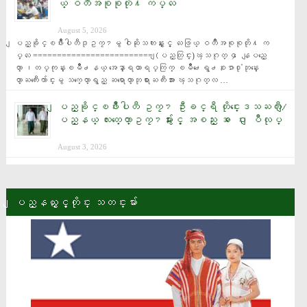
ယ္ ဝတၳဳအစုစုတို႔ ကပ္လႉ
August 5, 2026
ျပည္ခိုင္ၿဖိဳးပါတီဒုဥကၠ႒မွ ဝါဆိုသကၤန္းႏွင့္ လႉဖြယ္ ဝတၳဳအစုစုတို႔ က
ပ္လႉ ========================= (ျပည္တြင္း)ၾသဂုတ္ ၄ ေနျပည္ေ
တာ္ ၊တပ္ကုန္းၿမိဳ႕နယ္ အေနာ္ရထာရပ္ကြက္ ၿမိဳ႕ေရွ႕စႏၵာ႐ုံဘုန္းေ
တာ္ႀကီးေက်ာင္းမွ သက္ေတာ္ရွည္ ဆရာေတာ္ဘုရားႀကီးအား ၾသဂုတ္လ …
ျပည္ခိုင္ၿဖိဳးပါတီ ဥကၠ႒ ဦးခင္ရီ တိုင္းေဒသႀကီး/ျ
ပည္နယ္ လႊတ္ေတာ္ဥကၠ႒မ်ားႏွင့္ အစည္း အ ေဝး ျပဳလုပ္
August 3, 2026
ျပည္နယ္ႏွင့္တိုင္း သတင္းမ်ား