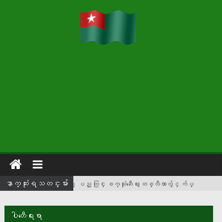
ေနာက္ဆံုးရသတင္းမ်ား
ျပည္ တြင္း စက္သုံးဆီေဈး တစ္လီတာလွ်င္ က်ပ္
၁၇၀ မွ ၂၆၅ အထိ ျမင့္တက္
တစ္လကို လူတူစက္႐ုပ္ ၁၀၀၀ ထုတ္လုပ္မယ့္ မစ္ဆူဘီရွီ
ပါတီေရးရာ