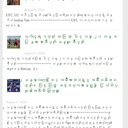
August 6, 2026
UFC 331 ၿပိဳင္ပြဲမွာ ထိပ္ဆုံးေခါင္ပြဲႀကီးအျဖစ္ ထိုးရေတာ့မယ့္ လက္ရွိ ခ်န္
ပီယံ ‌Joshua Van ==================== UFC က စက္တက္ဘာ ၁၉ ရ
က္ေန႔မွာ …
ေလ့က်င့္ေရး ဝတ္စုံ အ တြ က္ ေပါင္ သန္း ၂၀ တန္ စ
ပြ န္ဆာ စာခ်ဳပ္ကို မန္ယူ ခ်ဳပ္ဆို
August 6, 2026
ေလ့က်င့္ေရး ဝတ္စုံအတြက္ ေပါင္ သန္း ၂၀ တန္ စပြန္ဆာ စာခ်ဳပ္ကို မန္ယူ 
ခ်ဳပ္ဆို ================= မန္ယူအသင္းဟာ ေလ့က်င့္ေရး၀တ္စုံစပြန္
ဆာအျဖစ္ Betway နဲ႔ …
ျမန္မာ့လက္ေ႐ြးစင္ အမ်ိဳးသားအသင္းႏွင့္ အမ်ိဳးသမီးအသ
င္းတို႔ ကြင္း သြင္း ျခင္းခတ္ကစားနည္း၌ ေငြ တံဆိပ္
ဆုမ်ားအသီးသီး ဆြတ္ခူး
August 6, 2026
ျမန္မာ့လက္ေ႐ြးစင္ အမ်ိဳးသားအသင္းႏွင့္ အမ်ိဳးသမီးအသင္းတို ကြင္းသြင္းျခင္းခ
တ္ကစားနည္း၌ ေငြတံဆိပ္ဆုမ်ားအသီးသီးဆြတ္ခူး ==================== ျ
မန္မာ့လက္ေ႐ြးစင္အမ်ိဳးသားျခင္းအသင္းႏွင့္ အမ်ိဳးသမီးျခင္းအသင္းတိုသည္ ထို
င္းႏိုင္ငံတြင္က်င္းပလ်က္ရွိသည့္ (၃၉)ႀကိမ္ေျမာက္ထိုင္းဘုရင့္ဖလားပိုက္ေက်ာ္ျ