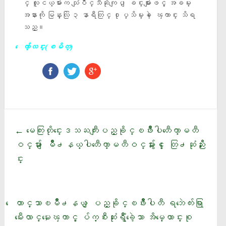
င္ လူငယ္မ်ားက သံျပိဳင္သီဆိုကျပ ျခင္းမ်ားျဖင့္ အခမ္း
အနားကို မြန္းလြဲ ၃ နာရီတြင္ ႐ုပ္သိမ္းခဲ့ ေၾကာင္း သိရ
သည္။
ေက်ာ္လင္း(ၿမိတ္)
မေကြးတိုင္းေဒသႀကီးျပည္ခိုင္ၿဖိဳးပါတီေကာ္မတီ
←
ဝင္မ်ား ျမိဳ႕နယ္ပါတီေကာ္မတီဝင္မ်ားႏွင့္ ေတြ႕ဆံုညိႇႏိႈ
င္း
ေတာင္သာၿမိဳ႕နယ္ ျပည္ခုိင္ၿဖိဳးပါတီ ရဘဲေက်းရြာ
မီးေလာင္မႈေၾကာင့္ ပ်က္စီးဆုံးရွဳံခဲ့ေသာ အိမ္ေထာင္းစု