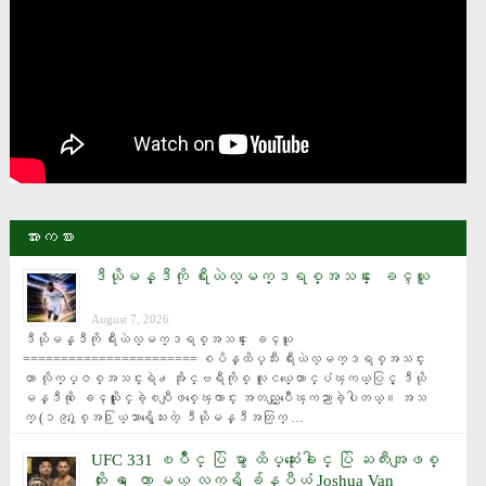
အားကစား
ဒီယိုမန္ဒီကို ရီးယဲလ္မက္ဒရစ္အသင္း ေခၚယူ
August 7, 2026
ဒီယိုမန္ဒီကို ရီးယဲလ္မက္ဒရစ္အသင္း ေခၚယူ 
======================= စပိန္ထိပ္သီး ရီးယဲလ္မက္ဒရစ္အသင္း
ဟာ လိုက္ပ္ဇစ္အသင္းရဲ႕ အိုင္ဗရီကိုစ္ လူငယ္ေတာင္ပံၾကယ္ပြင့္ ဒီယို
မန္ဒီကို ေခၚယူႏိုင္ခဲ့ၿပီျဖစ္ေၾကာင္း အတည္ျပဳေၾကညာခဲ့ပါတယ္။ အသ
က္ (၁၉)ႏွစ္အ႐ြယ္သာရွိေသးတဲ့ ဒီယိုမန္ဒီအတြက္ …
UFC 331 ၿပိဳင္ ပြဲ မွာ ထိပ္ဆုံးေခါင္ ပြဲ ႀကီးအျဖစ္
ထိုး ရ ေတာ့ မယ့္ လက္ရွိ ခ်န္ပီယံ ‌Joshua Van