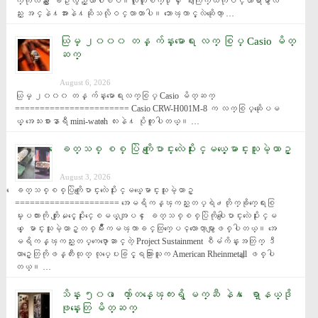
က္ကိုလည္း ေျခဦးလွည့္လာပါၿပီ။လူတူစက္႐ုပ္ ေဈးကြက္ထဲကိုဝင္လာရာမွာလ
ည္း အင္နဲ႔အားနဲ႔ဆိုသလိုဝင္လာတာပါ။ ဘာေၾကာင့္လဲဆိုေတာ့ …
ယြမ္ ၂၀၀၀ တန္ က်န္းမာေရး လက္ စြပ္ Casio မိတ္
ဆက္
August 6, 2026
ယြမ္ ၂၀၀၀ တန္ က်န္းမာေရးလက္စြပ္ Casio မိတ္ဆက္ 
======================= Casio CRW-H001M-8 က လက္စြပ္ဆိုေပမ
ယ့္ အေသးစားနာရီ mini-watch ေလးနဲ႔ ပိုတူပါတယ္။ …
ေခတ္သစ္ စစ္ ပြဲ ကိုေျပာင္းလဲေပးႏိုင္မယ့္ေမာင္းသူမဲ့ယာဥ္
August 3, 2026
ေခတ္သစ္စစ္ပြဲကိုေျပာင္းလဲေပးႏိုင္မယ့္ေမာင္းသူမဲ့ယာဥ္ 
===================== အေမရိကန္ၾကည္းတပ္ရဲ႕တိုက္ခိုက္ေရးစြ
မ္းပကားကို တိုးျမႇင့္ေပးႏိုင္ေစမယ့္အျပင္ ေခတ္သစ္စစ္ပြဲကိုပါေျပာင္းလဲေပးႏိုင္မ
ယ့္ ေမာင္းသူမဲ့ယာဥ္တစ္မ်ိဳးကမၾကာခင္ထြက္ေပၚလာေတာ့မွာျဖစ္ပါတယ္။ အေ
မရိကန္ၾကည္းတပ္ကေဖာ္ေဆာင္တဲ့ Project Sustainment စီမံကိန္းအတြက္ ဒီ
ယာဥ္ေတြကိုဖန္တီးထုတ္ လုပ္ေပးခြင့္ရသြားသူက American Rheinmetall ျဖစ္ပါ
တယ္။ …
သိန္း ၅၀၀ ေက်ာ္တန္ေၾကးရွိ မက္ဆီ နဲ႔ ေရာ္နယ္ဒို
ဖုန္းေတြ မိတ္ဆက္