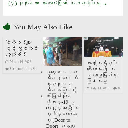
(၇) စုတုိ႔အား ေထာက္ပံေငြမ်ား ေပးအပ္လွဴဒါန္း
→
You May Also Like
ပါတီဝင်များ
ဖြင့် ကွင်းဆင်း
တွေ့ဆုံခြင်း
March 14, 2023
လားရိႈးခရုိင္ပါ
Comments Off
တီေကာ္မတီ ျပ
ေညာင္ေလးပင္ၿ
န္လည္ေရြးခ်ယ္
မိဳ႕နယ္၊ ပိ
ဖြဲ႔စည္း
န္းဇလုပ္ၿ
July 13, 2016
0
မိဳ႕အတြင္း႐ွိ
ေက်းရြာမ်ားသို႔
ကိုဗစ္-19 ဥ
ပေဒႏွင့္အညီ တ
စ္အိမ္တက္ဆ
င္း (Door to
Door) စနစ္ျ