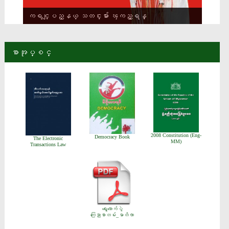
ကရင္ျပည္နယ္ သတင္းမ်ား ၾကည့္ရန္
စာအုပ္စင္
2008 Constitution (Eng-
Democracy Book
The Electronic
MM)
Transactions Law
ရွေးကောက်ပွဲ
ကြေညာစာတမ်း_မာတိကာ