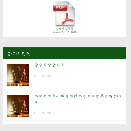
ရွေးကောက်ပွဲကြေငြာ
စာတမ်း_31_10_2025
ဥပေဒေရးရာ
လွ်ပ္စစ္ဥပေဒ
April 26, 2016
အသင္းအဖြဲ႕မ်ားမွတ္ပုံတင္ၿခင္းဆိုင္ရာဥပေ
ဒ
April 26, 2016