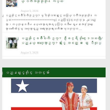
ယ္ ဝတၳဳအစုစုတို႔ ကပ္လႉ
August 5, 2026
ျပည္ခိုင္ၿဖိဳးပါတီဒုဥကၠ႒မွ ဝါဆိုသကၤန္းႏွင့္ လႉဖြယ္ ဝတၳဳအစုစုတို႔ က
ပ္လႉ ========================= (ျပည္တြင္း)ၾသဂုတ္ ၄ ေနျပည္ေ
တာ္ ၊တပ္ကုန္းၿမိဳ႕နယ္ အေနာ္ရထာရပ္ကြက္ ၿမိဳ႕ေရွ႕စႏၵာ႐ုံဘုန္းေ
တာ္ႀကီးေက်ာင္းမွ သက္ေတာ္ရွည္ ဆရာေတာ္ဘုရားႀကီးအား ၾသဂုတ္လ …
ျပည္ခိုင္ၿဖိဳးပါတီ ဥကၠ႒ ဦးခင္ရီ တိုင္းေဒသႀကီး/ျ
ပည္နယ္ လႊတ္ေတာ္ဥကၠ႒မ်ားႏွင့္ အစည္း အ ေဝး ျပဳလုပ္
August 3, 2026
ျပည္နယ္ႏွင့္တိုင္း သတင္းမ်ား