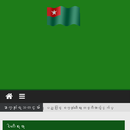
ေနာက္ဆံုးရသတင္းမ်ား
ျပည္ တြင္း စက္သုံးဆီေဈး တစ္လီတာလွ်င္ က်ပ္
၁၇၀ မွ ၂၆၅ အထိ ျမင့္တက္
တစ္လကို လူတူစက္႐ုပ္ ၁၀၀၀ ထုတ္လုပ္မယ့္ မစ္ဆူဘီရွီ
ပါတီေရးရာ