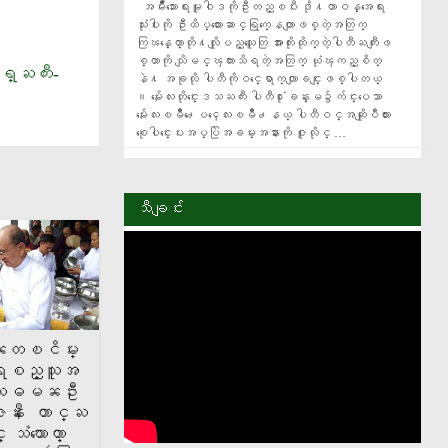
  အမ်ဳိးသားေရးမူဝါဒကိုဦးတည္ၿပီး ဒို႔တာဝန္အေရး
သံုးပါးကို ဦးထိပ္ထားေဆာင္ရြက္ေနတာျဖစ္တဲ့အတြက္ 
ကြၽန္ေတာ္တို႔လိုျပည္သူေတြ အားကိုးထိုက္တဲ့ပါတီႀကီးျဖ
စ္တာကို သိျမင္ၾကားသိရတဲ့အတြက္ ယံုၾကည္စိတ္
ထရ္ႀကီး-
နဲ႔ အခုလို ပါတီကိုဝင္ေရာက္လာျခင္းျဖစ္ပါတယ္​
။ မႏၲေလးတိုင္းေဒသႀကီး ပါတီ႐ံုးခန္းမ၌က်င္းပေသာ 
မႏၲေလးၿမိဳ႕ေပၚေလးၿမိဳ႕နယ္ ပါတီဝင္အဆုိျပဳလႊာ
စုေပါင္းေပးအပ္ပြဲအခမ္းအနားကုိ ဇူလိုင္ …
သီချင်း
သမၼတၿငိမ္း
ရစည္သူအ
သုဓမၼဦး
့ဇနီး ေတာင္ႀ
 သံဃာေတာ္