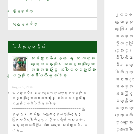
ေလးမ်က္ႏွာၿမိဳ႕နယ္ ေရ ေဘး ကယ္ဆယ္ေရးစခန္းသို႔ အသင့္စားသုံးႏိုင္ေသာအစားအစာမ်ာ
ေမွ်ာ္မွန္းခ်က္
၂၀၁၈ခုႏ
ေရႀကီးနစ္ျမဳပ္မႈဒဏ္ခံရသည့္ ေက်း႐ြာမ်ားရွိ ျပည္သူမ်ားအား ျပည္ခိုင္ၿဖိဳးပါတ
ည္ေထာင္စု
ရည္မွန္းခ်က္
ဒီယိုမန္ဒီကို ရီးယဲလ္မက္ဒရစ္အသင္း ေခၚယူ
ယ္ေတြ႕ဆု
အခမ္းအနား
ဦးတင့္လ
ပါတီလႈပ္ရွားမွဳမ်ား
င္းေအာင္
ဖိဳးပါတီန
ေလးမ်က္ႏွာၿမိဳ႕နယ္ ေရ ေဘး ကယ္ဆ
ယ္ေရးစခန္းသို႔ အသင့္စားသုံးႏိုင္ေသာ
မိဳ႕နယ္ပါ
အစားအစာမ်ားႏွင့္ ေဆးဝါးပစၥည္းမ်ားအား
ပါတီဥကၠ႒မ
ျပည္ခိုင္ၿဖိဳးပါတီမွ လႉဒါန္း
အင္းအား
အခမ္းအနား
August 5, 2026
ေလးမ်က္ႏွာၿမိဳ႕နယ္ ေရေဘးကယ္ဆယ္ေရးစခန္းသို အ
အနားဖြင္
သင့္စားသုံးႏိုင္ေသာအစားအစာမ်ားႏွင့္ ေဆးဝါးပစၥည္းမ်ားအား ျ
ငယ္ညီလာခ
ပည္ခိုင္ၿဖိဳးပါတီမွ လႉဒါန္း 
ဆက္လတ္၍ 
================================= ဩ
ဂုတ္ ၅၊ ေလးမ်က္ႏွာ ျပည္ေထာင္စုႀကံ့ခိုင္ေရးႏွင့္
င္ေကာ္မတီ
ဖြံ႕ၿဖိဳးေရးပါတီဥကၠ႒ ဦးခင္ရီ၏ လမ္းၫႊန္ခ်က္
င္းလင္းေျ
အရ ေရေဘးႀကဳံေတြ႕ခံစားေနရေသာ ေလးမ်က္ႏွာၿမိဳ႕န
ပ္ထားေသာေ
ယ္မွ …