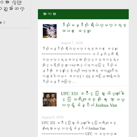
ား လွဴဖြ
္းမ်ားဆက္
အားကစား
0
ဒီယိုမန္ဒီကို ရီးယဲလ္မက္ဒရစ္
အသင္း ေခၚယူ
August 7, 2026
ဒီယိုမန္ဒီကို ရီးယဲလ္မက္ဒရစ္အသင္း ေခၚယူ 
======================= စပိန္ထိပ္သီး ရီး
ယဲလ္မက္ဒရစ္အသင္းဟာ လိုက္ပ္ဇစ္အသင္းရဲ႕ 
အိုင္ဗရီကိုစ္ လူငယ္ေတာင္ပံၾကယ္ပြင့္ ဒီယိုမ
န္ဒီကို ေခၚယူႏိုင္ခဲ့ၿပီျဖစ္ေၾကာင္း အတည္ျပဳေၾ
ကညာခဲ့ပါတယ္။ အသက္ (၁၉)ႏွစ္အ႐ြယ္သာရွိေသးတဲ့ 
ဒီယိုမန္ဒီအတြက္ …
UFC 331 ၿပိဳင္ ပြဲ မွာ ထိပ္ဆုံးေခါ
င္ ပြဲ ႀကီးအျဖစ္ ထိုး ရ ေတာ့ မယ့္
လက္ရွိ ခ်န္ပီယံ ‌Joshua Van
August 6, 2026
UFC 331 ၿပိဳင္ပြဲမွာ ထိပ္ဆုံးေခါင္ပြဲႀကီးအျဖစ္ 
ထိုးရေတာ့မယ့္ လက္ရွိ ခ်န္ပီယံ ‌Joshua Van 
==================== UFC က စက္တက္ဘာ 