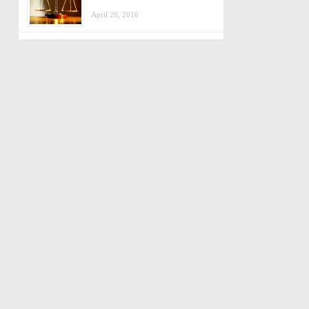
April 26, 2016