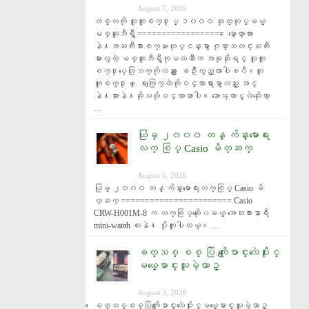
August 7, 2026
တစ္လကို လူတူစက္႐ုပ္ ၁၀၀၀ ထုတ္လုပ္မယ့္ 
မစ္ဆူဘီရွီ ================== ေမာ္ေတာ္ကား
နဲ႔အႀကီးစားစက္မႈလုပ္ငန္းမွာ ဂုဏ္သတင္းႀကီး
မားလွတဲ့ မစ္ဆူဘီရွီကုမၸဏီက အခုဆိုရင္ လူတူ
စက္႐ုပ္ေတြဘက္ကိုလည္း ေျခဦးလွည့္လာပါၿပီ။လူ
တူစက္႐ုပ္ ေဈးကြက္ထဲကိုဝင္လာရာမွာလည္း အင္
နဲ႔အားနဲ႔ဆိုသလိုဝင္လာတာပါ။ ဘာေၾကာင့္လဲဆိုေတာ့ 
…
ယြမ္ ၂၀၀၀ တန္ က်န္းမာေရး
လက္ စြပ္ Casio မိတ္ဆက္
August 6, 2026
ယြမ္ ၂၀၀၀ တန္ က်န္းမာေရးလက္စြပ္ Casio မိ
တ္ဆက္ ======================= Casio 
CRW-H001M-8 က လက္စြပ္ဆိုေပမယ့္ အေသးစားနာရီ 
mini-watch ေလးနဲ႔ ပိုတူပါတယ္။ …
ေခတ္သစ္ စစ္ ပြဲ ကိုေျပာင္းလဲေပးႏိုင္
မယ့္ေမာင္းသူမဲ့ယာဥ္
August 3, 2026
ေခတ္သစ္စစ္ပြဲကိုေျပာင္းလဲေပးႏိုင္မယ့္ေမာင္းသူမဲ့ယာဥ္ 