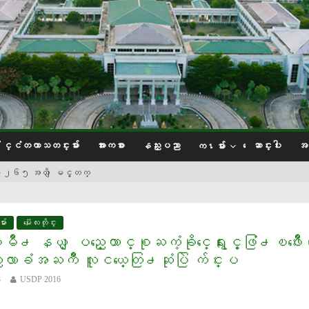
ႏိုင္ငံတကာသတင္းမ်ား
အားကစား
နည္းပညာ
ေဆာင္းပါး
အင
က႑မ်ား
၀ မွ ၂၆၅ အထိ ျမင့္တက္
ဆူဘီရွီ
န္ပီယံ ‌Joshua Van
်ား
မႏၱေလးတိုင္း
ဳ႕ နယ္ ျပည္ေထာင္စုႀကံ့ခုိင္ေရးႏွင့္ဖြံ႕ၿဖိဳးေ
လာခံအႀကိဳ လူငယ္ေတြ႕ဆုံပြဲ က်င္းပ
်ဳပ္ဆို
8
USDP 2016
ခတ္ကစားနည္း၌ ေငြ တံဆိပ္ဆုမ်ားအသီးသီး ဆြတ္ခူး