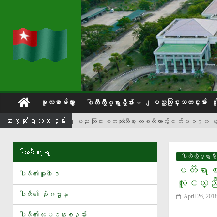
မူလစာမ်က္ႏွာ
ျပည္တြင္းသတင္းမ်ား
ပါတီလွဳပ္ရွားမွဳမ်ား
ေနာက္ဆံုးရသတင္းမ်ား
ျပည္ တြင္း စက္သုံးဆီေဈး တစ္လီတာလွ်င္ က်ပ္ ၁၇
တစ္လကို လူတူစက္႐ုပ္ ၁၀၀၀ ထုတ္လုပ္မယ့္ မစ္
UFC 331 ၿပိဳင္ ပြဲ မွာ ထိပ္ဆုံးေခါင္ ပြဲ ႀကီးအျဖစ္ ထိုး ရ ေတာ့ မယ့္ လက္ရွိ ခ်
ပါတီေရးရာ
ပါတီလွဳပ္ရွားမွဳမ
ယြမ္ ၂၀၀၀ တန္ က်န္းမာေရး လက္ စြပ္ Casio မိတ္ဆက္
မတၱရာၿမိ
ပါတီ၏မူ၀ါဒ
လူငယ္ညီ
ႏိုင္ငံေတာ္သမၼတ ထိုင္းႏိုင္ငံသို႔ ေရာက္ရွိ
ပါတီ၏ သႏိၷဌာန္
ေလ့က်င့္ေရး ဝတ္စုံ အ တြ က္ ေပါင္ သန္း ၂၀ တန္ စ ပြ န္ဆာ စာခ်ဳပ္ကို မန္ယူ ခ
April 26, 201
ျမန္မာ့လက္ေ႐ြးစင္ အမ်ိဳးသားအသင္းႏွင့္ အမ်ိဳးသမီးအသင္းတို႔ ကြင္း သြင္း ျခင္း
ပါတီ၏လုပ္ငန္းစဥ္မ်ား