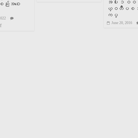
အပါး ၁ဝဝဝအ
စည်းအဝေး
ယ္ဝတၳဳပစၥည
ကပ္
2022
June 20, 2016
f