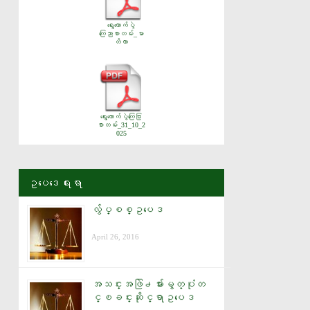
ရွေးကောက်ပွဲ
ကြေညာစာတမ်း_မာ
တိကာ
ရွေးကောက်ပွဲကြေငြာ
စာတမ်း_31_10_2
025
ဥပေဒေရးရာ
လွ်ပ္စစ္ဥပေဒ
April 26, 2016
အသင္းအဖြဲ႕မ်ားမွတ္ပုံတ
င္ၿခင္းဆိုင္ရာဥပေဒ