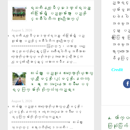
ည္စာရင္းတ
ေရႀကီးနစ္ျမဳပ္မႈဒဏ္ခံရသည့္ ေ
ယ္မ်ားမွ 
က်း႐ြာမ်ားရွိ ျပည္သူမ်ားအား ျပည္ခို
ပးခဲ႔ပ
င္ၿဖိဳးပါတီက ကူညီေထာက္ပံ့
အခမ္းအနားတ
င္မႈ ျပည္
August 5, 2026
ေရႀကီးနစ္ျမဳပ္မႈဒဏ္ခံရသည့္ ေက်း႐ြာမ်ားရွိ ျပည္
ဆြးေႏြးပြဲ
သူမ်ားအား ျပည္ခိုင္ၿဖိဳးပါတီက ကူညီေထာက္ပံ့ 
အခမ္းအနာ
================= ဩဂုတ္ ၅၊ ဟသၤာတ ျပည္ေ
ရာက္လာေသာ
ထာင္စုႀကံ့ခိုင္ေရးႏွင့္ဖြံ႕ၿဖိဳးေရးပါတီမွ အမ်ိဳးသားလႊ
တ္ေတာ္ကိုယ္စားလွယ္ ဗဟိုအလုပ္အမႈေဆာင္ ဦးေအာင္တ
ခ်ိန္တြင
င္ျမင့္၏ ဦးေဆာင္မႈႏွင့္ ဟသၤာတၿမိဳ႕နယ္ …
Credit
ေလးမ်က္ႏွာ ျပည္သူ႔လႊတ္ေတာ္ကိုယ္စားလွ
ယ္ ဦးျမင့္စိုး၊ (ျမင့္စိုး-နတလ)
၊ ေရ ေဘး သင့္ေနေသာ ၿမိဳ႕ေပၚ
ရပ္ ကြက္ မ်ားကို လိုက္လံၾကည့္ရႈ။
August 5, 2026
ေလးမ်က္ႏွာ ျပည္သူ႔လႊတ္ေတာ္ကိုယ္စားလွယ္ ဦးျမင့္စိုး၊ 
(ျမင့္စိုး-နတလ) ၊ ေရေဘးသင့္ေနေသာ ၿမိဳ႕ေပၚ 
ရပ္ကြက္ မ်ားကို လိုက္လံၾကည့္ရႈ။ 
​​ေက်ာက္
←
============================= ေလးမ်က္ႏွာ 
တြဆံုပြဲက်
ၾသဂုတ္ ၄ ဧရာဝတီတိုင္းေဒသႀကီး၊ …