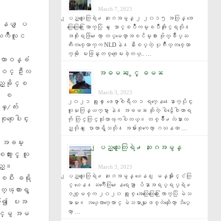
March 7, 2023
ျပည္သူေတြရဲ႕ ဆႏၵအမွန္ ၂ ၂၀၁၅ အလြန္ အေ
 နယ္ ျပ
ထြေထြေ႐ြးေကာက္ပြဲ မွ ေသာင္ၿပိဳကမ္းၿပိဳအႏိုင္ရလို႔ 
အႀကိဳလူင
အစိုးရဖြဲ႕ေတာ့ တပ္မေတာ္အၿငိမ္းစား ဗိုလ္ခ်ဳပ္ႀ
ကီးတစ္ေယာက္က NLDနဲ႔ နီးစပ္တဲ့ ပုဂၢိဳလ္တစ္ေယာ
က္ကို ေမးခြန္းတစ္ခုေမးခဲ့တယ္.. …
ျမတာဝန္ခံ
ီဝင္ ဦးလ
အဓမၼ ႏွင့္ ဓမၼ
ည္ခုိင္ၿ
March 3, 2023
့၊ ၿ
၂၀၂၁ ခုႏွစ္ ေဖေဖာ္ဝါရီလ ၁ ရက္ေန႔ေနာက္ပိုင္း 
္/ေက်း
လူမႈကြန္ယက္မွာ နဲ႔ အဓမၼ ဆိုတဲ့ ပါဠိေဝါဟာရ
စုစုေပါင္း
ကို တြင္တြင္သုံးလာၾကပါတယ္။ တစ္ခ်ိဳ႕လဲနားလ
ည္လို႔ ေျပာတာရွိသလို႔ အမ်ားစုကေတာ့ ဂဃနဏ …
ီး အခမ္း
ျပည္သူေတြရဲ႕ ဆႏၵအမွန္
ႏွင့္ လူ
သည္။
March 3, 2023
ျပည္သူေတြရဲ႕ ဆႏၵအမွန္ ယေန႔ ျမန္မာႏိုင္ငံတြ
ၿပီး ခရုိ
င္ ယေန႔ ႀကဳံေတြ႕ေနရေသာ ျပႆနာအရပ္ရပ္ရဲ႕ 
ဖတ္ၾကားရွ
ဇစ္ျမစ္က ၂၀၂၀ ခုႏွစ္ အေထြေထြေ႐ြးေကာက္ပြဲ မဲသ
ခြဲ၍ ေပးအ
မာမႈ။ ဘယ္ေလာက္ေတာင္ မဲသမာမႈျဖစ္လဲဆိုေတာ့ သိပ္ေ
တာ့ …
ရွင္မွ အမ