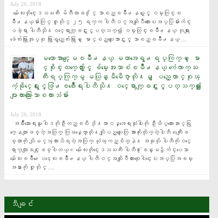
July 26, 2018
  မႏၲေလးတိုင္းေဒသႀကီး မိတီၴလာခ႐ိုင္ သာစည္ၿမိဳ႕နယ္ႏွင့္ ဝမ္းတြင္းၿ
မိဳ႕နယ္မ်ားတြင္ ဇူလိုင္ ၂၅ ရက္က ပါတီဝင္အဆိုျပဳလႊာေပးအပ္ပြဲမ်ားက်င္း
ပခဲ့ရာ ပါတီသို႔ဝင္ေရာက္ျခင္းႏွင့္ပတ္သက္၍ ဝမ္းတြင္းၿမိဳ႕နယ္ ဘုရားျ
ဖဴေက်းရြာအုပ္စု ရြာရွည္ေက်းရြာမွ ေမာင္စည္သူေအာင္ႏွင့္ သာစည္ၿမိဳ႕နယ္ …
မဟာေအာင္ေျမၿမိဳ႕နယ္ မဟာအေရွ႕ရပ္ကြက္မွ ေမာ
င္စုိင္းထက္ေက်ာ္ႏွင့္ ခ်မ္းေအးသာစံၿမိဳ႕နယ္ ကံေကာက္ႀ
ကီးရပ္ကြက္မွ မယြန္းမီမီေဇာ္တုိ႔မွ ျပည္ေထာင္စုၾ
ကံ့ခုိင္ေရးႏွင့္ဖြံ႕ၿဖိဳးေရးပါတီသုိ႔ ဝင္ေရာက္ျခင္းႏွင့္ပတ္သက္၍ ​ေျ
ပာျကားသြား​ေသာစကားသံမ်ား
July 26, 2018
  အမ်ဳိးသားေရးမူဝါဒကိုဦးတည္ၿပီး ဒို႔တာဝန္အေရးသံုးပါးကို ဦးထိပ္ထားေဆာင္ရြ
က္ေနတာျဖစ္တဲ့အတြက္ ကြၽန္ေတာ္တို႔လိုျပည္သူေတြ အားကိုးထိုက္တဲ့ပါတီႀကီးျဖ
စ္တာကို သိျမင္ၾကားသိရတဲ့အတြက္ ယံုၾကည္စိတ္နဲ႔ အခုလို ပါတီကိုဝင္ေ
ရာက္လာျခင္းျဖစ္ပါတယ္​။ မႏၲေလးတိုင္းေဒသႀကီး ပါတီ႐ံုးခန္းမ၌က်င္းပေသာ 
မႏၲေလးၿမိဳ႕ေပၚေလးၿမိဳ႕နယ္ ပါတီဝင္အဆုိျပဳလႊာစုေပါင္းေပးအပ္ပြဲအခမ္း
အနားကုိ ဇူလိုင္ …
သီချင်း