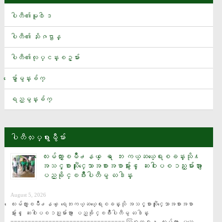
UFC 331 ၿပိဳင္ ပြဲ မွာ ထိပ္ဆုံးေခါင္ ပြဲ ႀကီးအျဖစ္ ထိုး ရ ေတာ့ မယ့္ လက္ရွိ
ပါတီ၏မူ၀ါဒ
ခ်န္ပီယံ ‌Joshua Van
ယြမ္ ၂၀၀၀ တန္ က်န္းမာေရး လက္ စြပ္ Casio မိတ္ဆက္
ပါတီ၏ သႏိၷဌာန္
ႏိုင္ငံေတာ္သမၼတ ထိုင္းႏိုင္ငံသို႔ ေရာက္ရွိ
ပါတီ၏လုပ္ငန္းစဥ္မ်ား
ေလ့က်င့္ေရး ဝတ္စုံ အ တြ က္ ေပါင္ သန္း ၂၀ တန္ စ ပြ န္ဆာ စာခ်ဳပ္ကို မ
န္ယူ ခ်ဳပ္ဆို
ေမွ်ာ္မွန္းခ်က္
ျမန္မာ့လက္ေ႐ြးစင္ အမ်ိဳးသားအသင္းႏွင့္ အမ်ိဳးသမီးအသင္းတို႔ ကြင္း သြင္း ျခ
ရည္မွန္းခ်က္
င္းခတ္ကစားနည္း၌ ေငြ တံဆိပ္ဆုမ်ားအသီးသီး ဆြတ္ခူး
ေလးမ်က္ႏွာၿမိဳ႕နယ္ ေရ ေဘး ကယ္ဆယ္ေရးစခန္းသို႔ အသင့္စားသုံးႏိုင္ေသာအစား
အစာမ်ားႏွင့္ ေဆးဝါးပစၥည္းမ်ားအား ျပည္ခိုင္ၿဖိဳးပါတီမွ လႉဒါန္း
ပါတီလႈပ္ရွားမွဳမ်ား
ေရႀကီးနစ္ျမဳပ္မႈဒဏ္ခံရသည့္ ေက်း႐ြာမ်ားရွိ ျပည္သူမ်ားအား ျပည္ခိုင္ၿဖိဳး
ေလးမ်က္ႏွာၿမိဳ႕နယ္ ေရ ေဘး ကယ္ဆယ္ေရးစခန္းသို႔
ပါတီက ကူညီေထာက္ပံ့
အသင့္စားသုံးႏိုင္ေသာအစားအစာမ်ားႏွင့္ ေဆးဝါးပစၥည္းမ်ားအား ျ
ဒီယိုမန္ဒီကို ရီးယဲလ္မက္ဒရစ္အသင္း ေခၚယူ
ပည္ခိုင္ၿဖိဳးပါတီမွ လႉဒါန္း
August 5, 2026
ေလးမ်က္ႏွာၿမိဳ႕နယ္ ေရေဘးကယ္ဆယ္ေရးစခန္းသို အသင့္စားသုံးႏိုင္ေသာအစားအစာ
မ်ားႏွင့္ ေဆးဝါးပစၥည္းမ်ားအား ျပည္ခိုင္ၿဖိဳးပါတီမွ လႉဒါန္း 