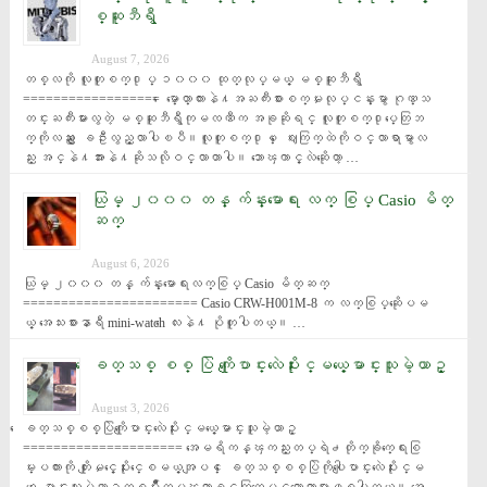
စ္ဆူဘီရွီ
August 7, 2026
တစ္လကို လူတူစက္႐ုပ္ ၁၀၀၀ ထုတ္လုပ္မယ့္ မစ္ဆူဘီရွီ 
================== ေမာ္ေတာ္ကားနဲ႔အႀကီးစားစက္မႈလုပ္ငန္းမွာ ဂုဏ္သ
တင္းႀကီးမားလွတဲ့ မစ္ဆူဘီရွီကုမၸဏီက အခုဆိုရင္ လူတူစက္႐ုပ္ေတြဘ
က္ကိုလည္း ေျခဦးလွည့္လာပါၿပီ။လူတူစက္႐ုပ္ ေဈးကြက္ထဲကိုဝင္လာရာမွာလ
ည္း အင္နဲ႔အားနဲ႔ဆိုသလိုဝင္လာတာပါ။ ဘာေၾကာင့္လဲဆိုေတာ့ …
ယြမ္ ၂၀၀၀ တန္ က်န္းမာေရး လက္ စြပ္ Casio မိတ္
ဆက္
August 6, 2026
ယြမ္ ၂၀၀၀ တန္ က်န္းမာေရးလက္စြပ္ Casio မိတ္ဆက္ 
======================= Casio CRW-H001M-8 က လက္စြပ္ဆိုေပမ
ယ့္ အေသးစားနာရီ mini-watch ေလးနဲ႔ ပိုတူပါတယ္။ …
ေခတ္သစ္ စစ္ ပြဲ ကိုေျပာင္းလဲေပးႏိုင္မယ့္ေမာင္းသူမဲ့ယာဥ္
August 3, 2026
ေခတ္သစ္စစ္ပြဲကိုေျပာင္းလဲေပးႏိုင္မယ့္ေမာင္းသူမဲ့ယာဥ္ 
===================== အေမရိကန္ၾကည္းတပ္ရဲ႕တိုက္ခိုက္ေရးစြ
မ္းပကားကို တိုးျမႇင့္ေပးႏိုင္ေစမယ့္အျပင္ ေခတ္သစ္စစ္ပြဲကိုပါေျပာင္းလဲေပးႏိုင္မ