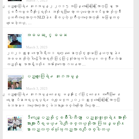
March 7, 2023
ျပည္သူေတြရဲ႕ ဆႏၵအမွန္ ၂ ၂၀၁၅ အလြန္ အေထြေထြေ႐ြးေကာက္ပြဲ မွ ေသာ
င္ၿပိဳကမ္းၿပိဳအႏိုင္ရလို႔ အစိုးရဖြဲ႕ေတာ့ တပ္မေတာ္အၿငိမ္းစား ဗိုလ္ခ်ဳ
ပ္ႀကီးတစ္ေယာက္က NLDနဲ႔ နီးစပ္တဲ့ ပုဂၢိဳလ္တစ္ေယာက္ကို ေမးခြန္းတစ္
ခုေမးခဲ့တယ္.. …
အဓမၼ ႏွင့္ ဓမၼ
March 3, 2023
၂၀၂၁ ခုႏွစ္ ေဖေဖာ္ဝါရီလ ၁ ရက္ေန႔ေနာက္ပိုင္း လူမႈကြန္ယက္မွာ နဲ႔ 
အဓမၼ ဆိုတဲ့ ပါဠိေဝါဟာရကို တြင္တြင္သုံးလာၾကပါတယ္။ တစ္ခ်ိဳ႕လဲနား
လည္လို႔ ေျပာတာရွိသလို႔ အမ်ားစုကေတာ့ ဂဃနဏ …
ျပည္သူေတြရဲ႕ ဆႏၵအမွန္
March 3, 2023
ျပည္သူေတြရဲ႕ ဆႏၵအမွန္ ယေန႔ ျမန္မာႏိုင္ငံတြင္ ယေန႔ ႀကဳံေတြ႕ေန
ရေသာ ျပႆနာအရပ္ရပ္ရဲ႕ ဇစ္ျမစ္က ၂၀၂၀ ခုႏွစ္ အေထြေထြေ႐ြးေကာက္ပြဲ 
မဲသမာမႈ။ ဘယ္ေလာက္ေတာင္ မဲသမာမႈျဖစ္လဲဆိုေတာ့ သိပ္ေတာ့ …
ဒီကေန့ျပည္ခုိင္ၿဖိဳးပါတီဟာ ျပည္သူလူထုရဲ႔အားကိုး
အားထားျပဳရမယ္႕ပါတီျဖစ္တယ္ဆိုတာ ကြၽန္မတို႔
နားလည္လက္ခံယုံၾကည္လာၿပီျဖစ္ပါတယ္