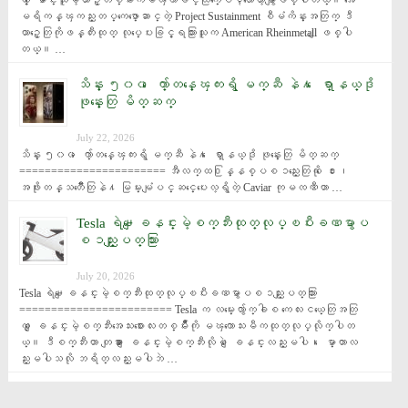
ယ့္ ေမာင္းသူမဲ့ယာဥ္တစ္မ်ိဳးကမၾကာခင္ထြက္ေပၚလာေတာ့မွာျဖစ္ပါတယ္။ အေ
မရိကန္ၾကည္းတပ္ကေဖာ္ေဆာင္တဲ့ Project Sustainment စီမံကိန္းအတြက္ ဒီ
ယာဥ္ေတြကိုဖန္တီးထုတ္ လုပ္ေပးခြင့္ရသြားသူက American Rheinmetall ျဖစ္ပါ
တယ္။ …
သိန္း ၅၀၀ ေက်ာ္တန္ေၾကးရွိ မက္ဆီ နဲ႔ ေရာ္နယ္ဒို
ဖုန္းေတြ မိတ္ဆက္
July 22, 2026
သိန္း ၅၀၀ ေက်ာ္တန္ေၾကးရွိ မက္ဆီ နဲ႔ ေရာ္နယ္ဒို ဖုန္းေတြ မိတ္ဆက္ 
======================= အီလက္ထ႐ြန္နစ္ပစၥည္းေတြကို ေ႐ႊ၊ 
အဖိုးတန္သတၱဳေတြနဲ႔ မြမ္းမံျပင္ဆင္ေပးေလ့ရွိတဲ့ Caviar ကုမၸဏီဟာ …
Tesla ရဲ႕‌ေျခနင္းမဲ့စက္ဘီးထုတ္လုပ္ၿပီးခဏမွာပ
စၥည္းျပတ္သြား
July 20, 2026
Tesla ရဲ႕‌ေျခနင္းမဲ့စက္ဘီးထုတ္လုပ္ၿပီးခဏမွာပစၥည္းျပတ္သြား 
======================== Tesla က လမ္းေလွ်ာက္ခါစ ကေလးငယ္ေတြအတြ
က္ ေျခနင္းမဲ့စက္ဘီးအေသးစားေလးတစ္မ်ိဳးကို မၾကာေသးမီကထုတ္လုပ္လိုက္ပါတ
ယ္။ ဒီစက္ဘီးဟာ တျခား ေျခနင္းမဲ့စက္ဘီးလိုပဲ ေျခနင္းလည္းမပါ၊ ေမာ္တာလ
ည္းမပါသလို ဘရိတ္လည္းမပါဘဲ …