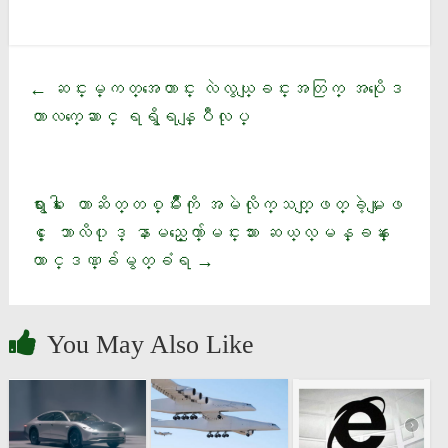
ဆင္းမ္ကတ္အေဟာင္း လဲလွယ္ျခင္းအတြက္ အပိုေဒ
←
တာလက္ေဆာင္ ရရွိရန္ျပဳလုပ္
ရွားပါး ေတာဆိတ္တစ္မ်ဳိးကုိ အမဲလုိက္သတ္ျဖတ္ခဲ့မႈျဖ
င့္ ေဘာလိ၀ုဒ္ နာမည္ေက်ာ္မင္းသား ဆယ္လ္မန္ခန္း ေ
ထာင္ဒဏ္ခ်မွတ္ခံရ
→
You May Also Like