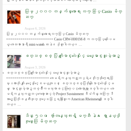
ယြမ္ ၂၀၀၀ တန္ က်န္းမာေရး လက္ စြပ္ Casio မိတ္
ဆက္
August 6, 2026
ယြမ္ ၂၀၀၀ တန္ က်န္းမာေရးလက္စြပ္ Casio မိတ္ဆက္ 
======================= Casio CRW-H001M-8 က လက္စြပ္ဆိုေပမ
ယ့္ အေသးစားနာရီ mini-watch ေလးနဲ႔ ပိုတူပါတယ္။ …
ေခတ္သစ္ စစ္ ပြဲ ကိုေျပာင္းလဲေပးႏိုင္မယ့္ေမာင္းသူမဲ့ယာဥ္
August 3, 2026
ေခတ္သစ္စစ္ပြဲကိုေျပာင္းလဲေပးႏိုင္မယ့္ေမာင္းသူမဲ့ယာဥ္ 
===================== အေမရိကန္ၾကည္းတပ္ရဲ႕တိုက္ခိုက္ေရးစြ
မ္းပကားကို တိုးျမႇင့္ေပးႏိုင္ေစမယ့္အျပင္ ေခတ္သစ္စစ္ပြဲကိုပါေျပာင္းလဲေပးႏိုင္မ
ယ့္ ေမာင္းသူမဲ့ယာဥ္တစ္မ်ိဳးကမၾကာခင္ထြက္ေပၚလာေတာ့မွာျဖစ္ပါတယ္။ အေ
မရိကန္ၾကည္းတပ္ကေဖာ္ေဆာင္တဲ့ Project Sustainment စီမံကိန္းအတြက္ ဒီ
ယာဥ္ေတြကိုဖန္တီးထုတ္ လုပ္ေပးခြင့္ရသြားသူက American Rheinmetall ျဖစ္ပါ
တယ္။ …
သိန္း ၅၀၀ ေက်ာ္တန္ေၾကးရွိ မက္ဆီ နဲ႔ ေရာ္နယ္ဒို
ဖုန္းေတြ မိတ္ဆက္