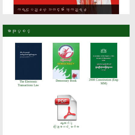
ကရင္ျပည္နယ္ သတင္းမ်ား ၾကည့္ရန္
စာအုပ္စင္
2008 Constitution (Eng-
Democracy Book
The Electronic
MM)
Transactions Law
ရွေးကောက်ပွဲ
ကြေညာစာတမ်း_မာတိကာ