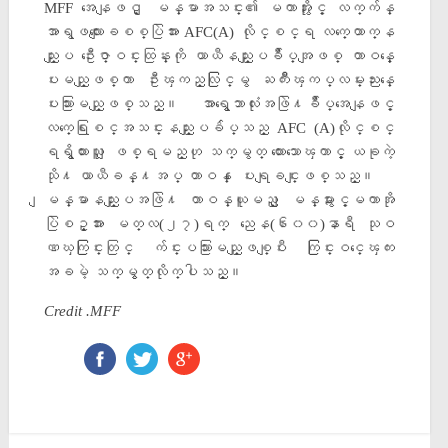
MFF အေနျဖင့္ ျမန္မာအသင္း၏ မကာအိုႏွင့္ လက္က်န္
အာရွဖလားေျခစစ္ပဲြအား AFC(A) လိုင္စင္ရ လက္ေထာက္န
ည္းျပ ဦးေဇာ္ဝင္းထြန္းကို ယာယီနည္းျပခ်ဳပ္အျဖစ္ တာဝန္္ေ
ပးမည္ျဖစ္ကာ ဦးၾကည္လြြင္မွ ႀကီီးၾကပ္လမ္းညႊန္ေ
ပးသြားမည္ျဖစ္သည္။ အာရွွေဘာလံုးအဖဲြ႔ခ်ဳပ္အေနျဖင့္
လက္ေရြးစင္အသင္းနည္းျပခ်ဴပ္သည္ AFC (A)လိုင္စင္
ရရွွိထားသူ ျဖစ္ရမည္ဟု သက္မွတ္ ထားေသာေၾကာင့္္ ယခုကဲ့
သို႔ ယာယီခန္႔အပ္ တာဝန္ ေပးရျခင္းျဖစ္သည္။
ျမန္မာနည္းျပအဖဲြ႔ တာဝန္ယူမည္ ျမန္မာႏွင့္မကာအို
ပဲြစဥ္္အား မတ္လ(၂၇)ရက္ ညေန(၆း၀၀)နာရီ သုဝ
ဏၰကြြင္းတြင္ က်င္းပသြားမည္ျဖစ္ျပီး ကြြင္းဝင္ေၾကး
အခမဲ့ သက္မွွတ္လိုက္ပါသည္္။
Credit .MFF