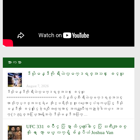
အားကစား
ဒီယိုမန္ဒီကို ရီးယဲလ္မက္ဒရစ္အသင္း ေခၚယူ
August 7, 2026
ဒီယိုမန္ဒီကို ရီးယဲလ္မက္ဒရစ္အသင္း ေခၚယူ 
======================= စပိန္ထိပ္သီး ရီးယဲလ္မက္ဒရစ္အသင္း
ဟာ လိုက္ပ္ဇစ္အသင္းရဲ႕ အိုင္ဗရီကိုစ္ လူငယ္ေတာင္ပံၾကယ္ပြင့္ ဒီယို
မန္ဒီကို ေခၚယူႏိုင္ခဲ့ၿပီျဖစ္ေၾကာင္း အတည္ျပဳေၾကညာခဲ့ပါတယ္။ အသ
က္ (၁၉)ႏွစ္အ႐ြယ္သာရွိေသးတဲ့ ဒီယိုမန္ဒီအတြက္ …
UFC 331 ၿပိဳင္ ပြဲ မွာ ထိပ္ဆုံးေခါင္ ပြဲ ႀကီးအျဖစ္
ထိုး ရ ေတာ့ မယ့္ လက္ရွိ ခ်န္ပီယံ ‌Joshua Van