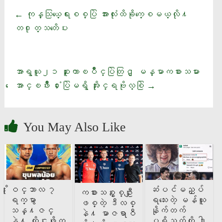
ကုန္သြယ္ေရးစစ္ပြဲ အားလံုးထိခိုက္ေစမယ္လုိ႔
←
တ႐ုတ္သတိေပး
အာရွယူ၂၁ စႏူကာၿပိဳင္ပြဲတြင္ ျမန္မာကစားသမား
ေအာင္ၿဖိဳး ႐ႈံးပြဲမရွိ အႏုိင္ရဗုိလ္စြဲ
→
You May Also Like
ႏိုဝင္ဘာလ ၇
ဆံပင်မညှပ်
ကစားသစ္ႏွစ္ဦးျ
ရက္မွာ
ရသေးတဲ့ မန်ယူ
ဖစ္တဲ့ ဒီလစ္
သန္႔ဇင္
နိုက်တက်
နဲ႔ မာဇရာဝီ
နဲ႔ ထိုင္းဖိုက္
ပရိသတ်ကို ဒါ