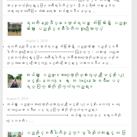
================================= ဩဂုတ္ ၅၊ ေလးမ်က္ႏွာ ျပည္ေ
ထာင္စုႀကံ့ခိုင္ေရးႏွင့္ဖြံ႕ၿဖိဳးေရးပါတီဥကၠ႒ ဦးခင္ရီ၏ လမ္းၫႊန္ခ်က္
အရ ေရေဘးႀကဳံေတြ႕ခံစားေနရေသာ ေလးမ်က္ႏွာၿမိဳ႕နယ္မွ …
ေရႀကီးနစ္ျမဳပ္မႈဒဏ္ခံရသည့္ ေက်း႐ြာမ်ားရွိ ျပည္သူ
မ်ားအား ျပည္ခိုင္ၿဖိဳးပါတီက ကူညီေထာက္ပံ့
August 5, 2026
ေရႀကီးနစ္ျမဳပ္မႈဒဏ္ခံရသည့္ ေက်း႐ြာမ်ားရွိ ျပည္သူမ်ားအား ျပည္ခိုင္ၿဖိဳး
ပါတီက ကူညီေထာက္ပံ့ ================= ဩဂုတ္ ၅၊ ဟသၤာတ ျပည္ေထာ
င္စုႀကံ့ခိုင္ေရးႏွင့္ဖြံ႕ၿဖိဳးေရးပါတီမွ အမ်ိဳးသားလႊတ္ေတာ္ကိုယ္စားလွယ္ ဗဟိုအ
လုပ္အမႈေဆာင္ ဦးေအာင္တင္ျမင့္၏ ဦးေဆာင္မႈႏွင့္ ဟသၤာတၿမိဳ႕နယ္ …
ေလးမ်က္ႏွာ ျပည္သူ႔လႊတ္ေတာ္ကိုယ္စားလွယ္ ဦးျမင့္စိုး၊ (ျ
မင့္စိုး-နတလ) ၊ ေရ ေဘး သင့္ေနေသာ ၿမိဳ႕ေပၚ
ရပ္ ကြက္ မ်ားကို လိုက္လံၾကည့္ရႈ။
August 5, 2026
ေလးမ်က္ႏွာ ျပည္သူ႔လႊတ္ေတာ္ကိုယ္စားလွယ္ ဦးျမင့္စိုး၊ (ျမင့္စိုး-နတလ) ၊ ေရေ
ဘးသင့္ေနေသာ ၿမိဳ႕ေပၚ ရပ္ကြက္ မ်ားကို လိုက္လံၾကည့္ရႈ။ 
============================= ေလးမ်က္ႏွာ ၾသဂုတ္ ၄ ဧရာဝတီတို
င္းေဒသႀကီး၊ …
ျပည္ခိုင္ၿဖိဳးပါတီဒုဥကၠ႒မွ ဝါဆိုသကၤန္းႏွင့္ လႉ ဖြ