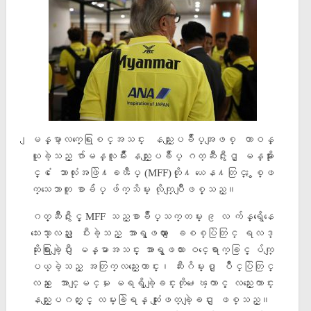
ျမန္မာ့လက္ေရြးစင္အသင္း နည္းျပခ်ဳပ္အျဖစ္ တာဝန္
ယူခဲ့သည့္ ဂ်ာမန္လူမ်ိဳး နည္းျပခ်ဳပ္ ဂတ္ဆီီဇီႏွင့္ ျမန္မာႏို
င္္ငံ ေဘာလံုးအဖဲြ႔ခၽဳပ္ (MFF)တိုု႔ ယေန႔တြင္ ႏွွစ္ဖ
က္သေဘာတူ စာခ်ဴပ္ ဖ်က္သိမ္း လိုက္ျပီီျဖစ္္သည္။
ဂတ္္ဆီီဇီႏွင့္ MFF သည္စာခ်ဳပ္သက္တမ္း ၉ လ က်န္ရွိေနေ
သးေသာ္လည္း ျပီးခဲ့သည့္ အာရွွဖလား ေျခစစ္ပဲြတြင္ ရလဒ္
ဆိုးရြားခဲ့ျပီး ျမန္မာအသင္္္း အာရွွဖလား ဝင္ေရာက္ခြင့္ ပ်က္ျ
ပယ္ခဲ့သည့္ အတြက္လည္းေကာင္း၊ ဆီးဂိမ္းစ္ ျပိဳင္ပဲြတြင္
လည္း ေအာင္ျမင္မႈ မရရွိခဲ့ျခင္းတို႕ေၾကာင့္ လည္္းေကာင္း
နည္းျပဂတ္ႏွင့္ လမ္းခဲြရန္ ဆံုးျဖတ္ခဲ့ျခင္း ျဖစ္သည္။