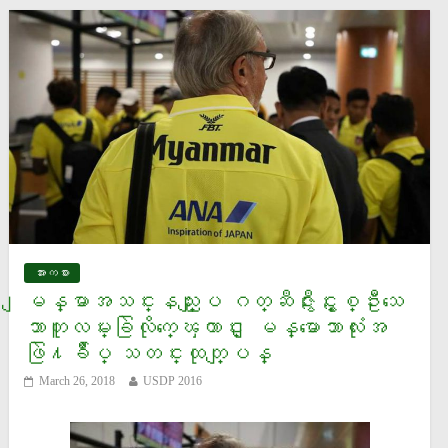
အားကစား
ျမန္မာအသင္းနည္းျပ ဂတ္ဆီဇီႏွင့္ႏွစ္ဦးသေ
ဘာတူလမ္းခြဲလိုက္ေၾကာင္း ျမန္မာေဘာလံုးအ
ဖြဲ႔ခ်ဳပ္ သတင္းထုတ္ျပန္
March 26, 2018
USDP 2016