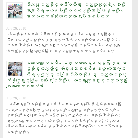
ဒီကေန့ျပည္ခုိင္ၿဖိဳးပါတီဟာ ျပည္သူလူထုရဲ႔အားကိုး
အားထားျပဳရမယ္႕ပါတီျဖစ္တယ္ဆိုတာ ကြၽန္မတို႔
နားလည္လက္ခံယုံၾကည္လာၿပီျဖစ္ပါတယ္
July 26, 2018
  မႏၲေလးတိုင္းေဒသႀကီး မိတီၴလာခ႐ိုင္ သာစည္ၿမိဳ႕နယ္ႏွင့္ ဝမ္းတြင္းၿ
မိဳ႕နယ္မ်ားတြင္ ဇူလိုင္ ၂၅ ရက္က ပါတီဝင္အဆိုျပဳလႊာေပးအပ္ပြဲမ်ားက်င္း
ပခဲ့ရာ ပါတီသို႔ဝင္ေရာက္ျခင္းႏွင့္ပတ္သက္၍ ဝမ္းတြင္းၿမိဳ႕နယ္ ဘုရားျ
ဖဴေက်းရြာအုပ္စု ရြာရွည္ေက်းရြာမွ ေမာင္စည္သူေအာင္ႏွင့္ သာစည္ၿမိဳ႕နယ္ …
မဟာေအာင္ေျမၿမိဳ႕နယ္ မဟာအေရွ႕ရပ္ကြက္မွ ေမာ
င္စုိင္းထက္ေက်ာ္ႏွင့္ ခ်မ္းေအးသာစံၿမိဳ႕နယ္ ကံေကာက္ႀ
ကီးရပ္ကြက္မွ မယြန္းမီမီေဇာ္တုိ႔မွ ျပည္ေထာင္စုၾ
ကံ့ခုိင္ေရးႏွင့္ဖြံ႕ၿဖိဳးေရးပါတီသုိ႔ ဝင္ေရာက္ျခင္းႏွင့္ပတ္သက္၍ ​ေျ
ပာျကားသြား​ေသာစကားသံမ်ား
July 26, 2018
  အမ်ဳိးသားေရးမူဝါဒကိုဦးတည္ၿပီး ဒို႔တာဝန္အေရးသံုးပါးကို ဦးထိပ္ထားေဆာင္ရြ
က္ေနတာျဖစ္တဲ့အတြက္ ကြၽန္ေတာ္တို႔လိုျပည္သူေတြ အားကိုးထိုက္တဲ့ပါတီႀကီးျဖ
စ္တာကို သိျမင္ၾကားသိရတဲ့အတြက္ ယံုၾကည္စိတ္နဲ႔ အခုလို ပါတီကိုဝင္ေ
ရာက္လာျခင္းျဖစ္ပါတယ္​။ မႏၲေလးတိုင္းေဒသႀကီး ပါတီ႐ံုးခန္းမ၌က်င္းပေသာ 
မႏၲေလးၿမိဳ႕ေပၚေလးၿမိဳ႕နယ္ ပါတီဝင္အဆုိျပဳလႊာစုေပါင္းေပးအပ္ပြဲအခမ္း
အနားကုိ ဇူလိုင္ …