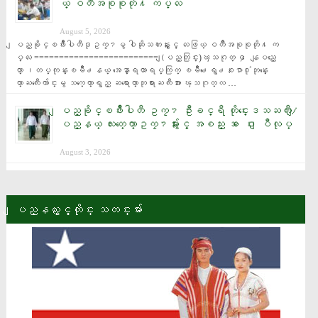
ယ္ ဝတၳဳအစုစုတို႔ ကပ္လႉ
August 5, 2026
ျပည္ခိုင္ၿဖိဳးပါတီဒုဥကၠ႒မွ ဝါဆိုသကၤန္းႏွင့္ လႉဖြယ္ ဝတၳဳအစုစုတို႔ က
ပ္လႉ ========================= (ျပည္တြင္း)ၾသဂုတ္ ၄ ေနျပည္ေ
တာ္ ၊တပ္ကုန္းၿမိဳ႕နယ္ အေနာ္ရထာရပ္ကြက္ ၿမိဳ႕ေရွ႕စႏၵာ႐ုံဘုန္းေ
တာ္ႀကီးေက်ာင္းမွ သက္ေတာ္ရွည္ ဆရာေတာ္ဘုရားႀကီးအား ၾသဂုတ္လ …
ျပည္ခိုင္ၿဖိဳးပါတီ ဥကၠ႒ ဦးခင္ရီ တိုင္းေဒသႀကီး/ျ
ပည္နယ္ လႊတ္ေတာ္ဥကၠ႒မ်ားႏွင့္ အစည္း အ ေဝး ျပဳလုပ္
August 3, 2026
ျပည္နယ္ႏွင့္တိုင္း သတင္းမ်ား