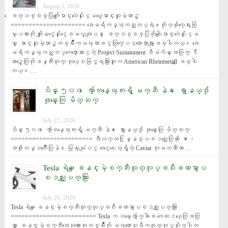
August 3, 2026
ေခတ္သစ္စစ္ပြဲကိုေျပာင္းလဲေပးႏိုင္မယ့္ေမာင္းသူမဲ့ယာဥ္ 
===================== အေမရိကန္ၾကည္းတပ္ရဲ႕တိုက္ခိုက္ေရးစြ
မ္းပကားကို တိုးျမႇင့္ေပးႏိုင္ေစမယ့္အျပင္ ေခတ္သစ္စစ္ပြဲကိုပါေျပာင္းလဲေပးႏိုင္မ
ယ့္ ေမာင္းသူမဲ့ယာဥ္တစ္မ်ိဳးကမၾကာခင္ထြက္ေပၚလာေတာ့မွာျဖစ္ပါတယ္။ အေ
မရိကန္ၾကည္းတပ္ကေဖာ္ေဆာင္တဲ့ Project Sustainment စီမံကိန္းအတြက္ ဒီ
ယာဥ္ေတြကိုဖန္တီးထုတ္ လုပ္ေပးခြင့္ရသြားသူက American Rheinmetall ျဖစ္ပါ
တယ္။ …
သိန္း ၅၀၀ ေက်ာ္တန္ေၾကးရွိ မက္ဆီ နဲ႔ ေရာ္နယ္ဒို
ဖုန္းေတြ မိတ္ဆက္
July 22, 2026
သိန္း ၅၀၀ ေက်ာ္တန္ေၾကးရွိ မက္ဆီ နဲ႔ ေရာ္နယ္ဒို ဖုန္းေတြ မိတ္ဆက္ 
======================= အီလက္ထ႐ြန္နစ္ပစၥည္းေတြကို ေ႐ႊ၊ 
အဖိုးတန္သတၱဳေတြနဲ႔ မြမ္းမံျပင္ဆင္ေပးေလ့ရွိတဲ့ Caviar ကုမၸဏီဟာ …
Tesla ရဲ႕‌ေျခနင္းမဲ့စက္ဘီးထုတ္လုပ္ၿပီးခဏမွာပ
စၥည္းျပတ္သြား
July 20, 2026
Tesla ရဲ႕‌ေျခနင္းမဲ့စက္ဘီးထုတ္လုပ္ၿပီးခဏမွာပစၥည္းျပတ္သြား 
======================== Tesla က လမ္းေလွ်ာက္ခါစ ကေလးငယ္ေတြအတြ
က္ ေျခနင္းမဲ့စက္ဘီးအေသးစားေလးတစ္မ်ိဳးကို မၾကာေသးမီကထုတ္လုပ္လိုက္ပါတ