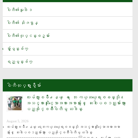
UFC 331 ၿပိဳင္ ပြဲ မွာ ထိပ္ဆုံးေခါင္ ပြဲ ႀကီးအျဖစ္ ထိုး ရ ေတာ့ မယ့္ လက္ရွိ
ပါတီ၏မူ၀ါဒ
ခ်န္ပီယံ ‌Joshua Van
ယြမ္ ၂၀၀၀ တန္ က်န္းမာေရး လက္ စြပ္ Casio မိတ္ဆက္
ပါတီ၏ သႏိၷဌာန္
ႏိုင္ငံေတာ္သမၼတ ထိုင္းႏိုင္ငံသို႔ ေရာက္ရွိ
ပါတီ၏လုပ္ငန္းစဥ္မ်ား
ေလ့က်င့္ေရး ဝတ္စုံ အ တြ က္ ေပါင္ သန္း ၂၀ တန္ စ ပြ န္ဆာ စာခ်ဳပ္ကို မ
န္ယူ ခ်ဳပ္ဆို
ေမွ်ာ္မွန္းခ်က္
ျမန္မာ့လက္ေ႐ြးစင္ အမ်ိဳးသားအသင္းႏွင့္ အမ်ိဳးသမီးအသင္းတို႔ ကြင္း သြင္း ျခ
ရည္မွန္းခ်က္
င္းခတ္ကစားနည္း၌ ေငြ တံဆိပ္ဆုမ်ားအသီးသီး ဆြတ္ခူး
ေလးမ်က္ႏွာၿမိဳ႕နယ္ ေရ ေဘး ကယ္ဆယ္ေရးစခန္းသို႔ အသင့္စားသုံးႏိုင္ေသာအစား
အစာမ်ားႏွင့္ ေဆးဝါးပစၥည္းမ်ားအား ျပည္ခိုင္ၿဖိဳးပါတီမွ လႉဒါန္း
ပါတီလႈပ္ရွားမွဳမ်ား
ေရႀကီးနစ္ျမဳပ္မႈဒဏ္ခံရသည့္ ေက်း႐ြာမ်ားရွိ ျပည္သူမ်ားအား ျပည္ခိုင္ၿဖိဳး
ေလးမ်က္ႏွာၿမိဳ႕နယ္ ေရ ေဘး ကယ္ဆယ္ေရးစခန္းသို႔
ပါတီက ကူညီေထာက္ပံ့
အသင့္စားသုံးႏိုင္ေသာအစားအစာမ်ားႏွင့္ ေဆးဝါးပစၥည္းမ်ားအား ျ
ဒီယိုမန္ဒီကို ရီးယဲလ္မက္ဒရစ္အသင္း ေခၚယူ
ပည္ခိုင္ၿဖိဳးပါတီမွ လႉဒါန္း
August 5, 2026
ေလးမ်က္ႏွာၿမိဳ႕နယ္ ေရေဘးကယ္ဆယ္ေရးစခန္းသို အသင့္စားသုံးႏိုင္ေသာအစားအစာ
မ်ားႏွင့္ ေဆးဝါးပစၥည္းမ်ားအား ျပည္ခိုင္ၿဖိဳးပါတီမွ လႉဒါန္း 