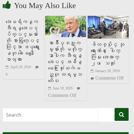
You May Also Like
အေမရိကန္က
အီရန္အေပၚ
ပိတ္ပင္မႈမ်ား
ကို စာရြက္ေပၚ
စာခ်ဳပ္စည္းက
ဖိလစ္ပိုင္ ဘု
တြင္သာ ဖယ္ရွားေ
မ္းမ်ားကို မလိုက္
ရားေက်ာင္း ေပါက္
နဟု ခါေမနီေျ
နာပါက အီရန္
ကြဲမႈ အေယာက္
ပာၾကား
အေပၚ အခ်ိန္
၂၀ ေသဆံုး
April 29, 2016
မေ႐ြးဗုံးႀကဲမ
January 28, 2019
ည္ဟု ထရမ့္သ
0
Comments Off
တိေပး
June 18, 2026
Comments Off