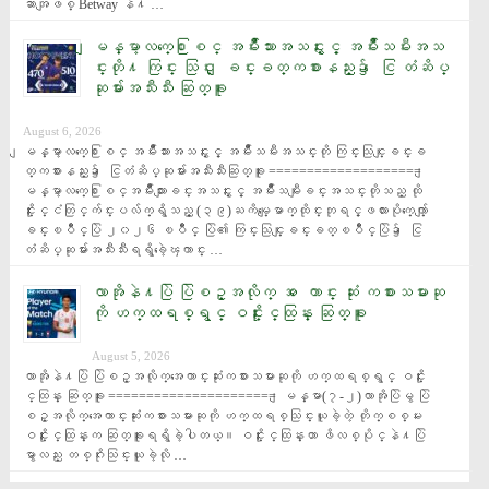
ဆာအျဖစ္ Betway နဲ႔ …
ျမန္မာ့လက္ေ႐ြးစင္ အမ်ိဳးသားအသင္းႏွင့္ အမ်ိဳးသမီးအသ
င္းတို႔ ကြင္း သြင္း ျခင္းခတ္ကစားနည္း၌ ေငြ တံဆိပ္
ဆုမ်ားအသီးသီး ဆြတ္ခူး
August 6, 2026
ျမန္မာ့လက္ေ႐ြးစင္ အမ်ိဳးသားအသင္းႏွင့္ အမ်ိဳးသမီးအသင္းတို ကြင္းသြင္းျခင္းခ
တ္ကစားနည္း၌ ေငြတံဆိပ္ဆုမ်ားအသီးသီးဆြတ္ခူး ==================== ျ
မန္မာ့လက္ေ႐ြးစင္အမ်ိဳးသားျခင္းအသင္းႏွင့္ အမ်ိဳးသမီးျခင္းအသင္းတိုသည္ ထို
င္းႏိုင္ငံတြင္က်င္းပလ်က္ရွိသည့္ (၃၉)ႀကိမ္ေျမာက္ထိုင္းဘုရင့္ဖလားပိုက္ေက်ာ္ျ
ခင္းၿပိဳင္ပြဲ ၂၀၂၆ ၿပိဳင္ ပြဲ၏ ကြင္းသြင္းျခင္းခတ္ၿပိဳင္ပြဲ၌ ေငြ
တံဆိပ္ဆုမ်ားအသီးသီးရရွိခဲ့ေၾကာင္း …
လာအိုနဲ႔ပြဲ ပြဲစဥ္အလိုက္ အ ေကာင္း ဆုံး ကစားသမားဆု
ကို ဟက္ထရစ္ရွင္ ဝင္းႏိုင္ထြန္း ဆြတ္ခူး
August 5, 2026
လာအိုနဲ႔ပြဲ ပြဲစဥ္အလိုက္အေကာင္းဆုံးကစားသမားဆုကို ဟက္ထရစ္ရွင္ ဝင္းႏို
င္ထြန္း ဆြတ္ခူး ====================== ျမန္မာ(၇-၂)လာအိုပြဲမွ ပြဲ
စဥ္အလိုက္အေကာင္းဆုံးကစားသမားဆုကို ဟက္ထရစ္သြင္းယူခဲ့တဲ့ တိုက္စစ္မႉး 
ဝင္းႏိုင္ထြန္းက ဆြတ္ခူးရရွိခဲ့ပါတယ္။ ဝင္းႏိုင္ထြန္းဟာ ဖိလစ္ပိုင္နဲ႔ပြဲ
မွာလည္း တစ္ဂိုးသြင္းယူခဲ့လို …