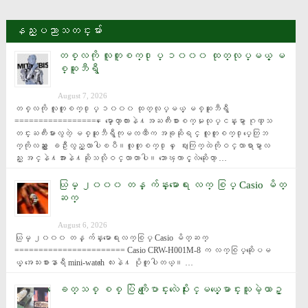
နည္းပညာသတင္းမ်ား
တစ္လကို လူတူစက္႐ုပ္ ၁၀၀၀ ထုတ္လုပ္မယ့္ မ
စ္ဆူဘီရွီ
August 7, 2026
တစ္လကို လူတူစက္႐ုပ္ ၁၀၀၀ ထုတ္လုပ္မယ့္ မစ္ဆူဘီရွီ 
================== ေမာ္ေတာ္ကားနဲ႔အႀကီးစားစက္မႈလုပ္ငန္းမွာ ဂုဏ္သ
တင္းႀကီးမားလွတဲ့ မစ္ဆူဘီရွီကုမၸဏီက အခုဆိုရင္ လူတူစက္႐ုပ္ေတြဘ
က္ကိုလည္း ေျခဦးလွည့္လာပါၿပီ။လူတူစက္႐ုပ္ ေဈးကြက္ထဲကိုဝင္လာရာမွာလ
ည္း အင္နဲ႔အားနဲ႔ဆိုသလိုဝင္လာတာပါ။ ဘာေၾကာင့္လဲဆိုေတာ့ …
ယြမ္ ၂၀၀၀ တန္ က်န္းမာေရး လက္ စြပ္ Casio မိတ္
ဆက္
August 6, 2026
ယြမ္ ၂၀၀၀ တန္ က်န္းမာေရးလက္စြပ္ Casio မိတ္ဆက္ 
======================= Casio CRW-H001M-8 က လက္စြပ္ဆိုေပမ
ယ့္ အေသးစားနာရီ mini-watch ေလးနဲ႔ ပိုတူပါတယ္။ …
ေခတ္သစ္ စစ္ ပြဲ ကိုေျပာင္းလဲေပးႏိုင္မယ့္ေမာင္းသူမဲ့ယာဥ္