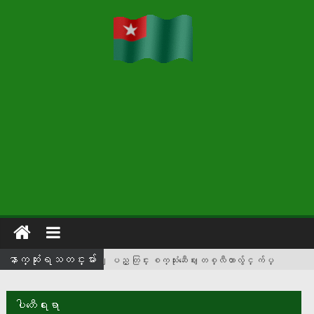
ေနာက္ဆံုးရသတင္းမ်ား
ျပည္ တြင္း စက္သုံးဆီေဈး တစ္လီတာလွ်င္ က်ပ္
၁၇၀ မွ ၂၆၅ အထိ ျမင့္တက္
တစ္လကို လူတူစက္႐ုပ္ ၁၀၀၀ ထုတ္လုပ္မယ့္ မစ္ဆူဘီရွီ
ပါတီေရးရာ