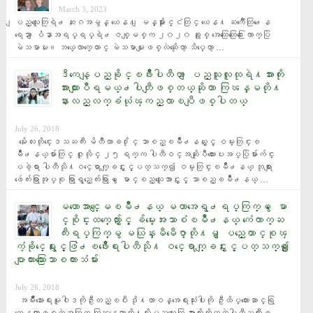
March 3, 2023
ျပည္သူေတြရဲ႕ ဆႏၵအမွန္ ယေန႔ ျမန္မာႏိုင္ငံတြင္ ယေန႔ ႀကဳံေတြ႕ေန
ရေသာ ျပႆနာအရပ္ရပ္ရဲ႕ ဇစ္ျမစ္က ၂၀၂၀ ခုႏွစ္ အေထြေထြေ႐ြးေကာက္ပြဲ 
မဲသမာမႈ။ ဘယ္ေလာက္ေတာင္ မဲသမာမႈျဖစ္လဲဆိုေတာ့ သိပ္ေတာ့ …
ဒီကေန့ျပည္ခုိင္ၿဖိဳးပါတီဟာ ျပည္သူလူထုရဲ႔အားကိုး
အားထားျပဳရမယ္႕ပါတီျဖစ္တယ္ဆိုတာ ကြၽန္မတို႔
နားလည္လက္ခံယုံၾကည္လာၿပီျဖစ္ပါတယ္
July 26, 2018
  မႏၲေလးတိုင္းေဒသႀကီး မိတီၴလာခ႐ိုင္ သာစည္ၿမိဳ႕နယ္ႏွင့္ ဝမ္းတြင္းၿ
မိဳ႕နယ္မ်ားတြင္ ဇူလိုင္ ၂၅ ရက္က ပါတီဝင္အဆိုျပဳလႊာေပးအပ္ပြဲမ်ားက်င္း
ပခဲ့ရာ ပါတီသို႔ဝင္ေရာက္ျခင္းႏွင့္ပတ္သက္၍ ဝမ္းတြင္းၿမိဳ႕နယ္ ဘုရားျ
ဖဴေက်းရြာအုပ္စု ရြာရွည္ေက်းရြာမွ ေမာင္စည္သူေအာင္ႏွင့္ သာစည္ၿမိဳ႕နယ္ …
မဟာေအာင္ေျမၿမိဳ႕နယ္ မဟာအေရွ႕ရပ္ကြက္မွ ေမာ
င္စုိင္းထက္ေက်ာ္ႏွင့္ ခ်မ္းေအးသာစံၿမိဳ႕နယ္ ကံေကာက္ႀ
ကီးရပ္ကြက္မွ မယြန္းမီမီေဇာ္တုိ႔မွ ျပည္ေထာင္စုၾ
ကံ့ခုိင္ေရးႏွင့္ဖြံ႕ၿဖိဳးေရးပါတီသုိ႔ ဝင္ေရာက္ျခင္းႏွင့္ပတ္သက္၍ ​ေျ
ပာျကားသြား​ေသာစကားသံမ်ား
July 26, 2018
  အမ်ဳိးသားေရးမူဝါဒကိုဦးတည္ၿပီး ဒို႔တာဝန္အေရးသံုးပါးကို ဦးထိပ္ထားေဆာင္ရြ
က္ေနတာျဖစ္တဲ့အတြက္ ကြၽန္ေတာ္တို႔လိုျပည္သူေတြ အားကိုးထိုက္တဲ့ပါတီႀကီးျဖ