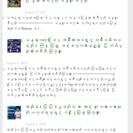
ပြ န္ဆာ စာခ်ဳပ္ကို မန္ယူ ခ်ဳပ္ဆို
August 6, 2026
ေလ့က်င့္ေရး ဝတ္စုံအတြက္ ေပါင္ သန္း ၂၀ တန္ စပြန္ဆာ စာခ်ဳပ္ကို မန္ယူ 
ခ်ဳပ္ဆို ================= မန္ယူအသင္းဟာ ေလ့က်င့္ေရး၀တ္စုံစပြန္
ဆာအျဖစ္ Betway နဲ႔ …
ျမန္မာ့လက္ေ႐ြးစင္ အမ်ိဳးသားအသင္းႏွင့္ အမ်ိဳးသမီးအသ
င္းတို႔ ကြင္း သြင္း ျခင္းခတ္ကစားနည္း၌ ေငြ တံဆိပ္
ဆုမ်ားအသီးသီး ဆြတ္ခူး
August 6, 2026
ျမန္မာ့လက္ေ႐ြးစင္ အမ်ိဳးသားအသင္းႏွင့္ အမ်ိဳးသမီးအသင္းတို ကြင္းသြင္းျခင္းခ
တ္ကစားနည္း၌ ေငြတံဆိပ္ဆုမ်ားအသီးသီးဆြတ္ခူး ==================== ျ
မန္မာ့လက္ေ႐ြးစင္အမ်ိဳးသားျခင္းအသင္းႏွင့္ အမ်ိဳးသမီးျခင္းအသင္းတိုသည္ ထို
င္းႏိုင္ငံတြင္က်င္းပလ်က္ရွိသည့္ (၃၉)ႀကိမ္ေျမာက္ထိုင္းဘုရင့္ဖလားပိုက္ေက်ာ္ျ
ခင္းၿပိဳင္ပြဲ ၂၀၂၆ ၿပိဳင္ ပြဲ၏ ကြင္းသြင္းျခင္းခတ္ၿပိဳင္ပြဲ၌ ေငြ
တံဆိပ္ဆုမ်ားအသီးသီးရရွိခဲ့ေၾကာင္း …
လာအိုနဲ႔ပြဲ ပြဲစဥ္အလိုက္ အ ေကာင္း ဆုံး ကစားသမားဆု
ကို ဟက္ထရစ္ရွင္ ဝင္းႏိုင္ထြန္း ဆြတ္ခူး
August 5, 2026
လာအိုနဲ႔ပြဲ ပြဲစဥ္အလိုက္အေကာင္းဆုံးကစားသမားဆုကို ဟက္ထရစ္ရွင္ ဝင္းႏို