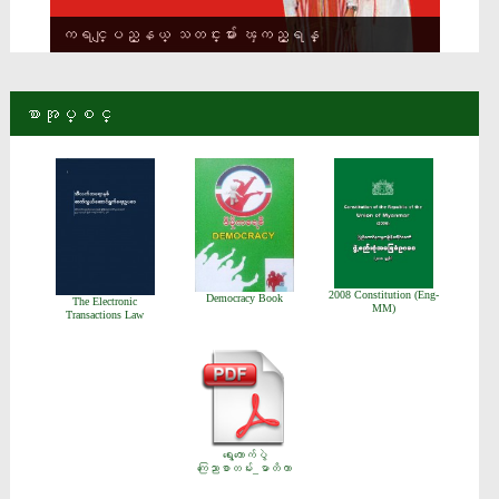
ကရင္ျပည္နယ္ သတင္းမ်ား ၾကည့္ရန္
စာအုပ္စင္
2008 Constitution (Eng-
Democracy Book
The Electronic
MM)
Transactions Law
ရွေးကောက်ပွဲ
ကြေညာစာတမ်း_မာတိကာ