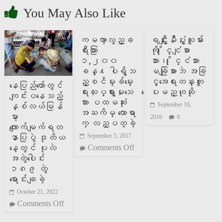
You May Also Like
ကမၻာ့လွည့္ခ
ရင္းႏွီးျမႇဳပ္ႏွံသူမ်ား
ရီးသြား
ကို ႏုိင္ငံျခား
၁,၂၀၀
သား၊ ႏုိင္ငံသား
ခန္႔ ပါရိွသ
မခဲြျခားဘဲ အခြ
ည့္ၿငိမ္းခ်မ္းေ
င့္အေရးတန္းတူ
နေပြည်တော်တွင်
ရးလႈပ္ရွားမႈသေ
ေပးမည္ဟုဆို
ကျင်းပနေသည့်
ဘၤာ ပထမဆံုး
September 16,
နှစ်လယ်မြန်
အႀကိမ္ လာေရာ
မာ့
2016
0
က္ လည္ပတ္ခဲ့
ကျောက်မျက်ရတ
September 5, 2017
နာပြပွဲ ဒုတိယ
နေ့တွင် ပုလဲ
Comments Off
အတွဲပေါင်း
၁၈၉ တွဲ
ရောင်းချခဲ့
October 21, 2022
Comments Off