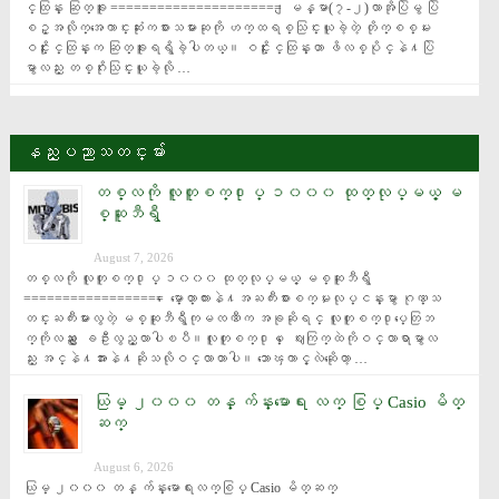
င္ထြန္း ဆြတ္ခူး ====================== ျမန္မာ(၇-၂)လာအိုပြဲမွ ပြဲ
စဥ္အလိုက္အေကာင္းဆုံးကစားသမားဆုကို ဟက္ထရစ္သြင္းယူခဲ့တဲ့ တိုက္စစ္မႉး 
ဝင္းႏိုင္ထြန္းက ဆြတ္ခူးရရွိခဲ့ပါတယ္။ ဝင္းႏိုင္ထြန္းဟာ ဖိလစ္ပိုင္နဲ႔ပြဲ
မွာလည္း တစ္ဂိုးသြင္းယူခဲ့လို …
နည္းပညာသတင္းမ်ား
တစ္လကို လူတူစက္႐ုပ္ ၁၀၀၀ ထုတ္လုပ္မယ့္ မ
စ္ဆူဘီရွီ
August 7, 2026
တစ္လကို လူတူစက္႐ုပ္ ၁၀၀၀ ထုတ္လုပ္မယ့္ မစ္ဆူဘီရွီ 
================== ေမာ္ေတာ္ကားနဲ႔အႀကီးစားစက္မႈလုပ္ငန္းမွာ ဂုဏ္သ
တင္းႀကီးမားလွတဲ့ မစ္ဆူဘီရွီကုမၸဏီက အခုဆိုရင္ လူတူစက္႐ုပ္ေတြဘ
က္ကိုလည္း ေျခဦးလွည့္လာပါၿပီ။လူတူစက္႐ုပ္ ေဈးကြက္ထဲကိုဝင္လာရာမွာလ
ည္း အင္နဲ႔အားနဲ႔ဆိုသလိုဝင္လာတာပါ။ ဘာေၾကာင့္လဲဆိုေတာ့ …
ယြမ္ ၂၀၀၀ တန္ က်န္းမာေရး လက္ စြပ္ Casio မိတ္
ဆက္
August 6, 2026
ယြမ္ ၂၀၀၀ တန္ က်န္းမာေရးလက္စြပ္ Casio မိတ္ဆက္ 