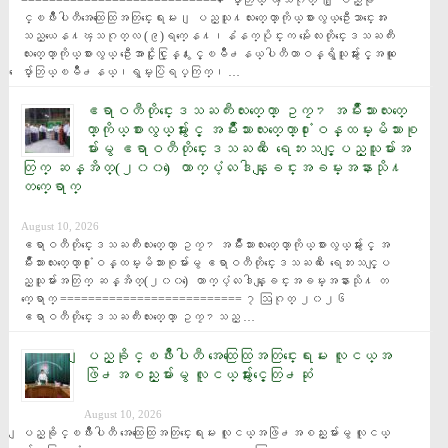
============================= ေပ်ာ္ဘြယ္ ၾသဂုတ္ ၉ ျပည္ခို
င္ၿဖိဳးပါတီအေထြေထြအတြင္းေရးမႉး၊ ျပည္သူ႔လႊတ္ေတာ္ကိုယ္စားလွယ္ဦးေသာင္းေအး
သည္ယေန႔ၾသဂုတ္လ (၉)ရက္ေန႔၊နံနက္ပိုင္းက မႏၲေလးတိုင္းေဒသႀကီး
လႊတ္ေတာ္ကိုယ္စားလွယ္ ဦးေအာင္ႏိုင္ၫြန္႔ႏွင့္ၿမိဳ႕နယ္ပါတီတာဝန္ရွိသူမ်ားႏွင့္အတူ 
ေပ်ာ္ဘြယ္ၿမိဳ႕နယ္၊ရွမ္းပြဲရပ္ကြက္၊ …
ဧရာဝတီတိုင္းေဒသႀကီးလႊတ္ေတာ္ ဥကၠ႒ အမ်ိဳးသားလႊတ္ေ
တာ္ကိုယ္စားလွယ္မ်ားႏွင့္ အမ်ိဳးသားလႊတ္ေတာ္႐ုံးဝန္ထမ္းမိသားစု
မ်ားမွ ဧရာဝတီတိုင္းေဒသႀကီး ေရေဘးသင့္ျပည္သူမ်ားအ
တြက္ ဆန္အိတ္(၂၀၀) ေထာက္ပံ့လႉဒါန္းျခင္းအခမ္းအနားသို႔
တက္ေရာက္
August 10, 2026
ဧရာဝတီတိုင္းေဒသႀကီးလႊတ္ေတာ္ ဥကၠ႒ အမ်ိဳးသားလႊတ္ေတာ္ကိုယ္စားလွယ္မ်ားႏွင့္ အ
မ်ိဳးသားလႊတ္ေတာ္႐ုံးဝန္ထမ္းမိသားစုမ်ားမွ ဧရာဝတီတိုင္းေဒသႀကီး ေရေဘးသင့္ျပ
ည္သူမ်ားအတြက္ ဆန္အိတ္(၂၀၀) ေထာက္ပံ့လႉဒါန္းျခင္းအခမ္းအနားသို႔ တ
က္ေရာက္ ========================== ၇ ဩဂုတ္ ၂၀၂၆ 
ဧရာဝတီတိုင္းေဒသႀကီးလႊတ္ေတာ္ ဥကၠ႒သည္ …
ျပည္ခိုင္ၿဖိဳးပါတီ အေထြေထြအတြင္းေရးမႉး လူငယ္အ
ဖြဲ႕အစည္းမ်ားမွ လူငယ္မ်ားႏွင့္ေတြ႕ဆုံ
August 10, 2026
ျပည္ခိုင္ၿဖိဳးပါတီ အေထြေထြအတြင္းေရးမႉး လူငယ္အဖြဲ႕အစည္းမ်ားမွ လူငယ္