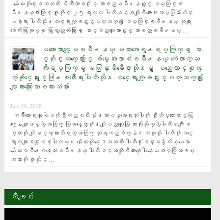
  မႏၲေလးတိုင္းေဒသႀကီး မိတီၴလာခ႐ိုင္ သာစည္ၿမိဳ႕နယ္ႏွင့္ ဝမ္းတြင္းၿ
မိဳ႕နယ္မ်ားတြင္ ဇူလိုင္ ၂၅ ရက္က ပါတီဝင္အဆိုျပဳလႊာေပးအပ္ပြဲမ်ားက်င္း
ပခဲ့ရာ ပါတီသို႔ဝင္ေရာက္ျခင္းႏွင့္ပတ္သက္၍ ဝမ္းတြင္းၿမိဳ႕နယ္ ဘုရားျ
ဖဴေက်းရြာအုပ္စု ရြာရွည္ေက်းရြာမွ ေမာင္စည္သူေအာင္ႏွင့္ သာစည္ၿမိဳ႕နယ္ …
မဟာေအာင္ေျမၿမိဳ႕နယ္ မဟာအေရွ႕ရပ္ကြက္မွ ေမာ
င္စုိင္းထက္ေက်ာ္ႏွင့္ ခ်မ္းေအးသာစံၿမိဳ႕နယ္ ကံေကာက္ႀ
ကီးရပ္ကြက္မွ မယြန္းမီမီေဇာ္တုိ႔မွ ျပည္ေထာင္စုၾ
ကံ့ခုိင္ေရးႏွင့္ဖြံ႕ၿဖိဳးေရးပါတီသုိ႔ ဝင္ေရာက္ျခင္းႏွင့္ပတ္သက္၍ ​ေျ
ပာျကားသြား​ေသာစကားသံမ်ား
July 26, 2018
  အမ်ဳိးသားေရးမူဝါဒကိုဦးတည္ၿပီး ဒို႔တာဝန္အေရးသံုးပါးကို ဦးထိပ္ထားေဆာင္ရြ
က္ေနတာျဖစ္တဲ့အတြက္ ကြၽန္ေတာ္တို႔လိုျပည္သူေတြ အားကိုးထိုက္တဲ့ပါတီႀကီးျဖ
စ္တာကို သိျမင္ၾကားသိရတဲ့အတြက္ ယံုၾကည္စိတ္နဲ႔ အခုလို ပါတီကိုဝင္ေ
ရာက္လာျခင္းျဖစ္ပါတယ္​။ မႏၲေလးတိုင္းေဒသႀကီး ပါတီ႐ံုးခန္းမ၌က်င္းပေသာ 
မႏၲေလးၿမိဳ႕ေပၚေလးၿမိဳ႕နယ္ ပါတီဝင္အဆုိျပဳလႊာစုေပါင္းေပးအပ္ပြဲအခမ္း
အနားကုိ ဇူလိုင္ …
သီချင်း