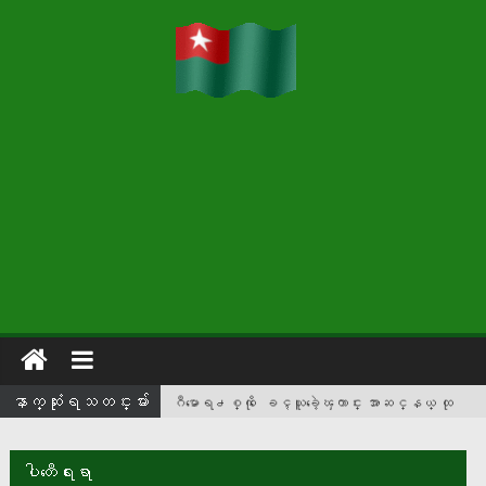
ဂီမာေရ႕စ္ကို ေခၚယူခဲ့ေၾကာင္း အာဆင္နယ္ ထု
ေနာက္ဆံုးရသတင္းမ်ား
တ္ျပန္
ျပည္ခိုင္ၿဖိဳးပါတီ အေထြေထြအတြင္းေရးမႉး၊ ျပည္သူ႔လႊတ္ေတာ္ကိုယ္စားလွယ္
ပါတီေရးရာ
ဦးေသာင္းေအး ေပ်ာ္ဘြယ္ၿမိဳ႕နယ္အတြင္းရွိလူငယ္မ်ားႏွင့္ေတြ႕ဆုံ