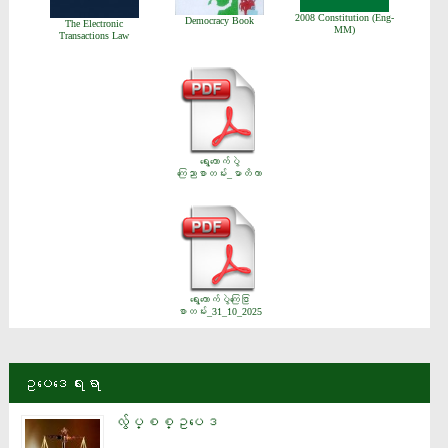
2008 Constitution (Eng-
Democracy Book
The Electronic
MM)
Transactions Law
ရွေးကောက်ပွဲ
ကြေညာစာတမ်း_မာတိကာ
ရွေးကောက်ပွဲကြေငြာ
စာတမ်း_31_10_2025
ဥပေဒေရးရာ
လွ်ပ္စစ္ဥပေဒ