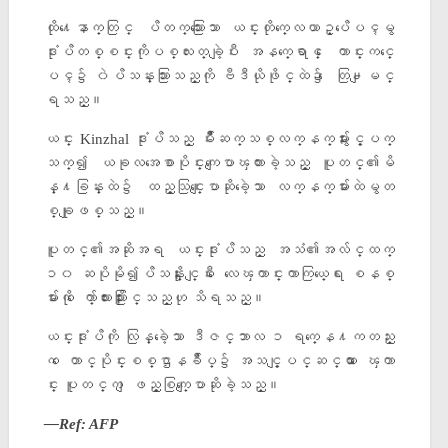
ထို႔ေနာက္တြင္ ပ်ံတက္သြားေသာ ယင္းတုိက္ေလယာဥ္ပ်ံေပၚမွ
ဒံုးပ်ံတစ္စင္းကိုပစ္လႊတ္ခဲ့ျပီး အနက္ေရာင္ ေကာင္းကင္ေ
ပၚ၌ ၀ဲပ်ံသန္းသြားသည္ကို ဗီဒီယိုဖိုင္ထဲ၌ ေတြ႕ျမင္
ရသည္။
ယင္း Kinzhal ဒံုးပ်ံသည္ မ်ိဳးဆက္သစ္လက္နက္မ်ားႏွင့္ပက္
သက္၍ ယခုလအေစာပိုင္းကေျပာၾကားခဲ့သည့္ ပူတင္၏မိ
န္႔ခြန္းထဲ၌ ထည့္သြင္းေျပာဆိုခဲ့ေသာ လက္နက္မ်ားထဲမွတ
စ္ခုျဖစ္သည္။
ပူတင္၏အဆိုအရ ယင္းဒံုးပ်ံသည္ အသံ၏အလ်င္ထက္
၁၀ ဆပိုမို၍ပ်ံသန္းႏုိင္ျပီး ေလေၾကာင္းကာကြယ္ေရး စနစ္
မ်ားကို ေက်ာ္လႊားသြားႏိုင္သည္ဟု သိရသည္။
ယင္းဒံုးပ်ံကို လြန္ခဲ့ေသာ ဒီဇင္ဘာလ ၁ ရက္ေန႔ကတည္း
က ေတာင္ပိုင္းစစ္ဌာနခ်ဳပ္၌ အသင့္ျပင္ဆင္ထား ေၾကာ
င္း ပူတင္က ျဖည့္စြက္ေျပာဆိုခဲ့သည္။
—Ref: AFP