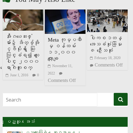
အိႏိၵယေဆး႐ုံ
ပါကစၥတန္
Meta ကုမ္ပဏီ
မ်ား၌ အိတ္ခ်္အို
အေသခံဗံုးခြဲမႈ
မှ ဝန်ထမ်း
င္ဗီပိုးရွိ ေသြး
၈ ဦးေသဆံုး
၁၁,၀၀၀
သြင္းခံရ၍ လူေ
လျော့ချ
February 18, 2020
ပါင္း ၂၀၀၀
Comments Off
November 11,
ေရာဂါကူးစက္
2022
June 1, 2016
0
Comments Off
ျပည္သူ႔အသံ
ျပည္သူေတြရဲ႕ ဆႏၵအမွန္ ၂