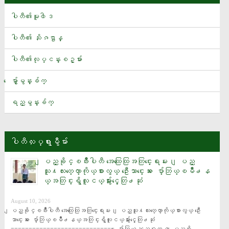
ဦးေသာင္းေအး ေပ်ာ္ဘြယ္ၿမိဳ႕နယ္အတြင္းရွိလူငယ္မ်ားႏွင့္ေတြ႕ဆုံ
ပါတီ၏မူ၀ါဒ
ဧရာဝတီတိုင္းေဒသႀကီးလႊတ္ေတာ္ ဥကၠ႒ အမ်ိဳးသားလႊတ္ေတာ္ကိုယ္စားလွယ္မ်ားႏွင့္
အမ်ိဳးသားလႊတ္ေတာ္႐ုံးဝန္ထမ္းမိသားစုမ်ားမွ ဧရာဝတီတိုင္းေဒသႀကီး ေရေဘးသ
ပါတီ၏ သႏိၷဌာန္
င့္ျပည္သူမ်ားအတြက္ ဆန္အိတ္(၂၀၀) ေထာက္ပံ့လႉဒါန္းျခင္းအခမ္းအနား
သို႔ တက္ေရာက္
ပါတီ၏လုပ္ငန္းစဥ္မ်ား
ျပည္ခိုင္ၿဖိဳးပါတီ အေထြေထြအတြင္းေရးမႉး လူငယ္အဖြဲ႕အစည္းမ်ားမွ လူင
ေမွ်ာ္မွန္းခ်က္
ယ္မ်ားႏွင့္ေတြ႕ဆုံ
ေဟာင္ေကာင္မွာ အသက္ ၁၆ ႏွစ္ေအာက္ကေလးေတြကို ဆိုရွယ္မီဒီယာအသုံးျပဳခြင့္တားျ
ရည္မွန္းခ်က္
မစ္ဖို႔ စီစဥ္ေန
ဒီယိုမန္ဒီကို ရီးယဲလ္မက္ဒရစ္အသင္း ေခၚယူ
ပါတီလႈပ္ရွားမွဳမ်ား
ျပည္ တြင္း စက္သုံးဆီေဈး တစ္လီတာလွ်င္ က်ပ္ ၁၇၀ မွ ၂၆၅ အထိ ျမင့္
တက္
ျပည္ခိုင္ၿဖိဳးပါတီ အေထြေထြအတြင္းေရးမႉး၊ ျပည္
သူ႔လႊတ္ေတာ္ကိုယ္စားလွယ္ ဦးေသာင္းေအး ေပ်ာ္ဘြယ္ၿမိဳ႕န
တစ္လကို လူတူစက္႐ုပ္ ၁၀၀၀ ထုတ္လုပ္မယ့္ မစ္ဆူဘီရွီ
ယ္အတြင္းရွိလူငယ္မ်ားႏွင့္ေတြ႕ဆုံ
UFC 331 ၿပိဳင္ ပြဲ မွာ ထိပ္ဆုံးေခါင္ ပြဲ ႀကီးအျဖစ္ ထိုး ရ ေတာ့ မယ့္ လက္ရွိ
August 10, 2026
ခ်န္ပီယံ ‌Joshua Van
ျပည္ခိုင္ၿဖိဳးပါတီ အေထြေထြအတြင္းေရးမႉး၊ ျပည္သူ႔လႊတ္ေတာ္ကိုယ္စားလွယ္ ဦးေ
ျမန္မာ့႐ိုးရာလက္ေဝွ႔ ကမာၻ႔ခ်န္ပီယံၿပိဳင္ပြဲတြင္ ႏိုင္ဝင္းထြန္း ေ႐ႊ
သာင္းေအး ေပ်ာ္ဘြယ္ၿမိဳ႕နယ္အတြင္းရွိလူငယ္မ်ားႏွင့္ေတြ႕ဆုံ 