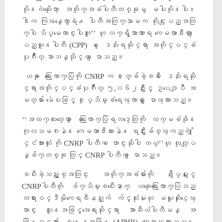
လို႔လဲဆုိေတာ့ အတိုက္အခံပါတီတစ္ခုမွ မပါလို႔ပါ။
ဒါက ကြၽန္ေတာ့္ရဲ႕ ပါတီအတြက္သာမက တုိင္းျပည္အတြ
က္ပါ သိပ္မေကာင္းပါဘူး’’ ဟု လက္ရွိအာဏာရ ကေမၻာဒီးယား ျ
ပည္သူ႔ပါတီ (CPP) မွ ေဒသႏၲရဆုိင္ရာ အတုိင္ပင္ခံ
ပုဂၢိဳလ္ သာဘန္သိုင္က ေျပာသည္။
ယခု ေရြးေကာက္ပြဲကို CNRP က ႐ႈတ္ခ်ခဲ့ၿပီး ေဒသႏၲရဆုိ
င္ရာအတုိင္ပင္ခံပုဂၢိဳလ္ ၅,၀၆၂ဦးႏွင့္ ဥပေဒျပဳ အ
မတ္မ်ား မဲေပးခြင့္ ႐ုပ္သိမ္းခံရေၾကာင္း ေျပာၾကားသည္။
‘‘အထက္လႊတ္ေတာ္ ေရြးေကာက္ပြဲရလဒ္ေတြကို လက္မခံဖို႔
ကုလသမဂၢနဲ႔ ကေမၻာဒီးယားနဲ႔ ရင္းႏွီးခ်စ္ၾကည္တဲ့ ႏုိ
င္ငံအားလံုး ကို CNRP ပါတီက ေတာင္းဆုိပါ တယ္’’ဟု ထုတ္ျပ
န္ခ်က္တစ္ခု တြင္ CNRP ပါတီက ေျပာသည္။
ၿပီးခဲ့သည့္ႏွစ္အတြင္း အတိုက္အခံမ်ားကို ဖိႏွိပ္မႈႏွင့္
CNRPပါတီကို ဖ်က္သိမ္းၿပီးေနာက္ ယခုေရြးေကာက္ပြဲသည္
တရားဝင္ဒီမိုကေရစီနည္းက် က်င့္သံုးမႈဟု မယူဆႏုိင္ေၾ
ကာင္း လူ႔အခြင့္အေရးဆုိင္ရာ အာဆီယံပါလီမန္ အ
ဖြဲ႕ဝင္မ်ား ေရွ႕ေနအဖြဲ႕ (APHR) ကေျပာၾကားသည္။