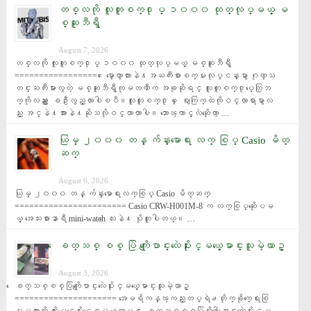
တစ္လကို လူတူစက္႐ုပ္ ၁၀၀၀ ထုတ္လုပ္မယ့္ မ
စ္ဆူဘီရွီ
August 7, 2026
တစ္လကို လူတူစက္႐ုပ္ ၁၀၀၀ ထုတ္လုပ္မယ့္ မစ္ဆူဘီရွီ 
================== ေမာ္ေတာ္ကားနဲ႔အႀကီးစားစက္မႈလုပ္ငန္းမွာ ဂုဏ္သ
တင္းႀကီးမားလွတဲ့ မစ္ဆူဘီရွီကုမၸဏီက အခုဆိုရင္ လူတူစက္႐ုပ္ေတြဘ
က္ကိုလည္း ေျခဦးလွည့္လာပါၿပီ။လူတူစက္႐ုပ္ ေဈးကြက္ထဲကိုဝင္လာရာမွာလ
ည္း အင္နဲ႔အားနဲ႔ဆိုသလိုဝင္လာတာပါ။ ဘာေၾကာင့္လဲဆိုေတာ့ …
ယြမ္ ၂၀၀၀ တန္ က်န္းမာေရး လက္ စြပ္ Casio မိတ္
ဆက္
August 6, 2026
ယြမ္ ၂၀၀၀ တန္ က်န္းမာေရးလက္စြပ္ Casio မိတ္ဆက္ 
======================= Casio CRW-H001M-8 က လက္စြပ္ဆိုေပမ
ယ့္ အေသးစားနာရီ mini-watch ေလးနဲ႔ ပိုတူပါတယ္။ …
ေခတ္သစ္ စစ္ ပြဲ ကိုေျပာင္းလဲေပးႏိုင္မယ့္ေမာင္းသူမဲ့ယာဥ္
August 3, 2026
ေခတ္သစ္စစ္ပြဲကိုေျပာင္းလဲေပးႏိုင္မယ့္ေမာင္းသူမဲ့ယာဥ္ 
===================== အေမရိကန္ၾကည္းတပ္ရဲ႕တိုက္ခိုက္ေရးစြ