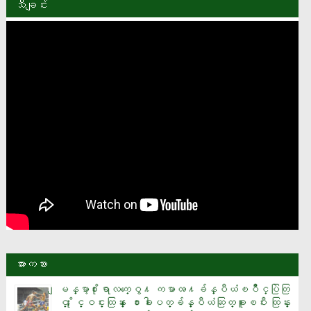
သီချင်း
အားကစား
ျမန္မာ့႐ိုးရာလက္ေဝွ႔ ကမာၻ႔ခ်န္ပီယံၿပိဳင္ပြဲတြ
င္ ႏိုင္ဝင္းထြန္း ေ႐ႊခါးပတ္ခ်န္ပီယံဆြတ္ခူးၿပီး ထြန္း