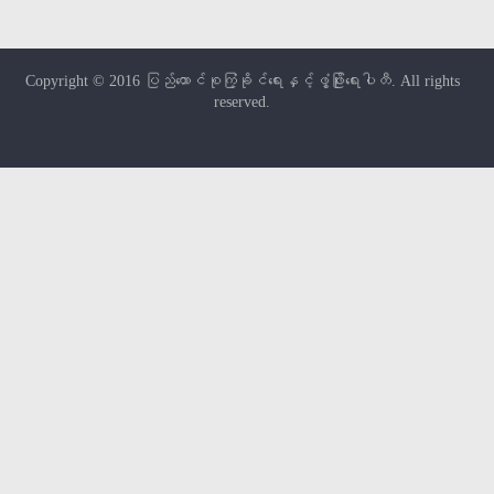
Copyright © 2016
ပြည်ထောင်စုကြံ့ခိုင်ရေးနှင့်ဖွံ့ဖြိုးရေးပါတီ
. All rights
reserved.