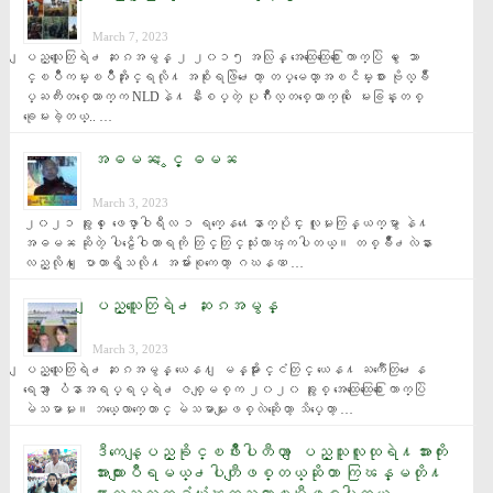
March 7, 2023
ျပည္သူေတြရဲ႕ ဆႏၵအမွန္ ၂ ၂၀၁၅ အလြန္ အေထြေထြေ႐ြးေကာက္ပြဲ မွ ေသာ
င္ၿပိဳကမ္းၿပိဳအႏိုင္ရလို႔ အစိုးရဖြဲ႕ေတာ့ တပ္မေတာ္အၿငိမ္းစား ဗိုလ္ခ်ဳ
ပ္ႀကီးတစ္ေယာက္က NLDနဲ႔ နီးစပ္တဲ့ ပုဂၢိဳလ္တစ္ေယာက္ကို ေမးခြန္းတစ္
ခုေမးခဲ့တယ္.. …
အဓမၼ ႏွင့္ ဓမၼ
March 3, 2023
၂၀၂၁ ခုႏွစ္ ေဖေဖာ္ဝါရီလ ၁ ရက္ေန႔ေနာက္ပိုင္း လူမႈကြန္ယက္မွာ နဲ႔ 
အဓမၼ ဆိုတဲ့ ပါဠိေဝါဟာရကို တြင္တြင္သုံးလာၾကပါတယ္။ တစ္ခ်ိဳ႕လဲနား
လည္လို႔ ေျပာတာရွိသလို႔ အမ်ားစုကေတာ့ ဂဃနဏ …
ျပည္သူေတြရဲ႕ ဆႏၵအမွန္
March 3, 2023
ျပည္သူေတြရဲ႕ ဆႏၵအမွန္ ယေန႔ ျမန္မာႏိုင္ငံတြင္ ယေန႔ ႀကဳံေတြ႕ေန
ရေသာ ျပႆနာအရပ္ရပ္ရဲ႕ ဇစ္ျမစ္က ၂၀၂၀ ခုႏွစ္ အေထြေထြေ႐ြးေကာက္ပြဲ 
မဲသမာမႈ။ ဘယ္ေလာက္ေတာင္ မဲသမာမႈျဖစ္လဲဆိုေတာ့ သိပ္ေတာ့ …
ဒီကေန့ျပည္ခုိင္ၿဖိဳးပါတီဟာ ျပည္သူလူထုရဲ႔အားကိုး
အားထားျပဳရမယ္႕ပါတီျဖစ္တယ္ဆိုတာ ကြၽန္မတို႔