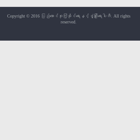
Copyright © 2016
ပြည်ထောင်စုကြံ့ခိုင်ရေးနှင့်ဖွံ့ဖြိုးရေးပါတီ
. All rights
reserved.