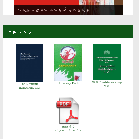
ကရင္ျပည္နယ္ သတင္းမ်ား ၾကည့္ရန္
စာအုပ္စင္
2008 Constitution (Eng-
Democracy Book
The Electronic
MM)
Transactions Law
ရွေးကောက်ပွဲ
ကြေညာစာတမ်း_မာတိကာ