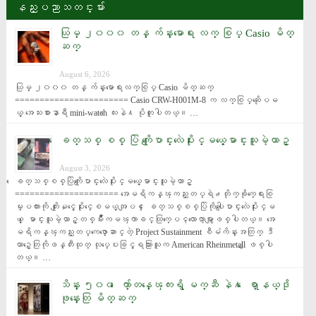
နည္းပညာသတင္းမ်ား
ယြမ္ ၂၀၀၀ တန္ က်န္းမာေရး လက္ စြပ္ Casio မိတ္
ဆက္
August 6, 2026
ယြမ္ ၂၀၀၀ တန္ က်န္းမာေရးလက္စြပ္ Casio မိတ္ဆက္ 
======================= Casio CRW-H001M-8 က လက္စြပ္ဆိုေပမ
ယ့္ အေသးစားနာရီ mini-watch ေလးနဲ႔ ပိုတူပါတယ္။ …
ေခတ္သစ္ စစ္ ပြဲ ကိုေျပာင္းလဲေပးႏိုင္မယ့္ေမာင္းသူမဲ့ယာဥ္
August 3, 2026
ေခတ္သစ္စစ္ပြဲကိုေျပာင္းလဲေပးႏိုင္မယ့္ေမာင္းသူမဲ့ယာဥ္ 
===================== အေမရိကန္ၾကည္းတပ္ရဲ႕တိုက္ခိုက္ေရးစြ
မ္းပကားကို တိုးျမႇင့္ေပးႏိုင္ေစမယ့္အျပင္ ေခတ္သစ္စစ္ပြဲကိုပါေျပာင္းလဲေပးႏိုင္မ
ယ့္ ေမာင္းသူမဲ့ယာဥ္တစ္မ်ိဳးကမၾကာခင္ထြက္ေပၚလာေတာ့မွာျဖစ္ပါတယ္။ အေ
မရိကန္ၾကည္းတပ္ကေဖာ္ေဆာင္တဲ့ Project Sustainment စီမံကိန္းအတြက္ ဒီ
ယာဥ္ေတြကိုဖန္တီးထုတ္ လုပ္ေပးခြင့္ရသြားသူက American Rheinmetall ျဖစ္ပါ
တယ္။ …
သိန္း ၅၀၀ ေက်ာ္တန္ေၾကးရွိ မက္ဆီ နဲ႔ ေရာ္နယ္ဒို
ဖုန္းေတြ မိတ္ဆက္