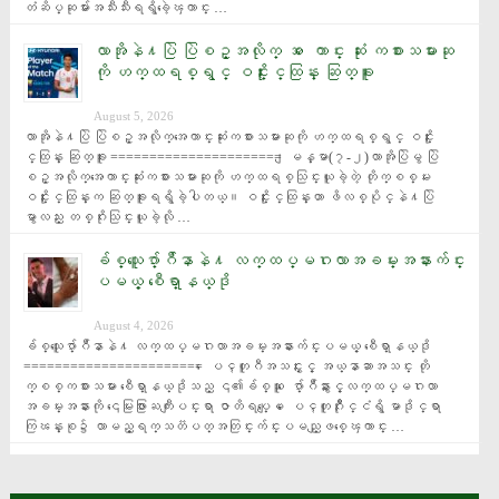
တံဆိပ္ဆုမ်ားအသီးသီးရရွိခဲ့ေၾကာင္း …
လာအိုနဲ႔ပြဲ ပြဲစဥ္အလိုက္ အ ေကာင္း ဆုံး ကစားသမားဆု
ကို ဟက္ထရစ္ရွင္ ဝင္းႏိုင္ထြန္း ဆြတ္ခူး
August 5, 2026
လာအိုနဲ႔ပြဲ ပြဲစဥ္အလိုက္အေကာင္းဆုံးကစားသမားဆုကို ဟက္ထရစ္ရွင္ ဝင္းႏို
င္ထြန္း ဆြတ္ခူး ====================== ျမန္မာ(၇-၂)လာအိုပြဲမွ ပြဲ
စဥ္အလိုက္အေကာင္းဆုံးကစားသမားဆုကို ဟက္ထရစ္သြင္းယူခဲ့တဲ့ တိုက္စစ္မႉး 
ဝင္းႏိုင္ထြန္းက ဆြတ္ခူးရရွိခဲ့ပါတယ္။ ဝင္းႏိုင္ထြန္းဟာ ဖိလစ္ပိုင္နဲ႔ပြဲ
မွာလည္း တစ္ဂိုးသြင္းယူခဲ့လို …
ခ်စ္သူေဂ်ာ္ဂ်ီနာနဲ႔ လက္ထပ္မဂၤလာအခမ္းအနားက်င္း
ပမယ့္ စီေရာ္နယ္ဒို
August 4, 2026
ခ်စ္သူေဂ်ာ္ဂ်ီနာနဲ႔ လက္ထပ္မဂၤလာအခမ္းအနားက်င္းပမယ့္ စီေရာ္နယ္ဒို 
======================= ေပၚတူဂီအသင္းႏွင့္ အယ္နာဆာအသင္း တို
က္စစ္ကစားသမား စီေရာ္နယ္ဒိုသည္ ၎၏ခ်စ္သူ ေဂ်ာ္ဂ်ီနာႏွင့္လက္ထပ္မဂၤလာ
အခမ္းအနားကို ၎ေမြးဖြားႀကီးျပင္းရာ ဇာတိရပ္ေျမ ေပၚတူဂီႏိုင္ငံရွိ မာဒိုင္ရာ
ကြၽန္းစု၌ လာမည့္ရက္သတၱပတ္အတြင္းက်င္းပမည္ျဖစ္ေၾကာင္း …