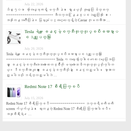
July 22, 2026
သိန္း ၅၀၀ ေက်ာ္တန္ေၾကးရွိ မက္ဆီ နဲ႔ ေရာ္နယ္ဒို ဖုန္းေတြ မိတ္ဆက္ 
======================= အီလက္ထ႐ြန္နစ္ပစၥည္းေတြကို ေ႐ႊ၊ 
အဖိုးတန္သတၱဳေတြနဲ႔ မြမ္းမံျပင္ဆင္ေပးေလ့ရွိတဲ့ Caviar ကုမၸဏီဟာ …
Tesla ရဲ႕‌ေျခနင္းမဲ့စက္ဘီးထုတ္လုပ္ၿပီးခဏမွာပ
စၥည္းျပတ္သြား
July 20, 2026
Tesla ရဲ႕‌ေျခနင္းမဲ့စက္ဘီးထုတ္လုပ္ၿပီးခဏမွာပစၥည္းျပတ္သြား 
======================== Tesla က လမ္းေလွ်ာက္ခါစ ကေလးငယ္ေတြအတြ
က္ ေျခနင္းမဲ့စက္ဘီးအေသးစားေလးတစ္မ်ိဳးကို မၾကာေသးမီကထုတ္လုပ္လိုက္ပါတ
ယ္။ ဒီစက္ဘီးဟာ တျခား ေျခနင္းမဲ့စက္ဘီးလိုပဲ ေျခနင္းလည္းမပါ၊ ေမာ္တာလ
ည္းမပါသလို ဘရိတ္လည္းမပါဘဲ …
Redmi Note 17 စီးရီးထြက္ၿပီ
July 15, 2026
Redmi Note 17 စီးရီးထြက္ၿပီ ================= ဘက္ထရီႀကီးႀကီး 
screen က်ယ္က်ယ္နဲ႔ ေဈးတန္တဲ့ Redmi Note 17 စီးရီးေတြ ထြက္လာပါၿပီ။ 
အခုစီးရီးရဲ႕ …