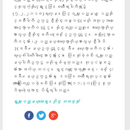
င္စုၾကံ့ခိုင္ေရးႏွင့္ဖြံ႔ၿဖိဳးေရးပါတီရံုး၌
(၅.၂.၂၀၁၈)ရက္ေန႔တြင္ ႐ွမ္းျပည္နယ္ ျပည္ခို
င္ၿဖိဳးပါတီ ဥကၠဌ ဦးစိုင္းသန္းဝင္း(ဗဟို အလုပ္အမႈေ
ဆာင္ေကာ္မတီဝင္)ႏွင္႔ မိုင္းဆတ္ျပည္သူ႔ လႊတ္ေတာ္ကိုယ္
စားလွယ္ ဦးစိုင္းခတၱိယ(ခ႐ိုင္ဥကၠဌ)ႏွင္႔ ခရိုင္ေကာ္မ
တီဝင္မ်ား၊၊ျပည္နယ္လႊတ္ေတာ္ကိုယ္စားလွယ္ ဦးဒါဝိ
ဒ္(ၿမိဳ႕နယ္ဥကၠဌ)ႏွင္႔ ျမိဳ႕နယ္ေကာ္မတီဝင္မ်ား၊
ရပ္ေက်းပါတီေခါင္းေဆာင္မ်ားႏွင္႔ ေတြ႔ဆံုခ့ဲၿပီး ႐ွမ္းျပည္
နယ္ပါတီဥကၠဌ ဗဟိုမွခ်မွတ္သည္႔ လုပ္ငန္းစဥ္
မ်ားအား အက်ယ္ တဝင္႔ ရွင္းလင္းေျပာၾကားျခင္း၊ခ႐ိုင္/
ၿမိဳ႕နယ္ဥကၠဌမ်ားမွ ေဒသဖြံ႔ၿဖိဳးေရးလုပ္ငန္းမ်ား
အားေဆြးေႏြးတင္ျပခ့ဲၿပီး တြ႔ဆံုပြဲအား(၁၁:၃၀)တြင္ ႐ုတ္
သိမ္းခ့ဲေၾကာင္း သိရိွရပါသည္။
ရွမ္းျပည္နယ္အေရွ႔ပိုင္း သတင္းစုံ