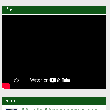
သီချင်း
အားကစား