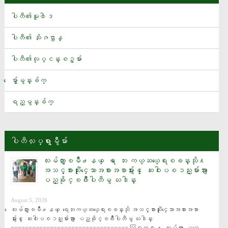
ခ်န္ပီယံ ‌Joshua Van
ပါတီ၏မူ၀ါဒ
ယြမ္ ၂၀၀၀ တန္ က်န္းမာေရး လက္ စြပ္ Casio မိတ္ဆက္
ႏိုင္ငံေတာ္သမၼတ ထိုင္းႏိုင္ငံသို႔ ေရာက္ရွိ
ပါတီ၏ သႏိၷဌာန္
ေလ့က်င့္ေရး ဝတ္စုံ အ တြ က္ ေပါင္ သန္း ၂၀ တန္ စ ပြ န္ဆာ စာခ်ဳပ္ကို မ
ပါတီ၏လုပ္ငန္းစဥ္မ်ား
န္ယူ ခ်ဳပ္ဆို
ျမန္မာ့လက္ေ႐ြးစင္ အမ်ိဳးသားအသင္းႏွင့္ အမ်ိဳးသမီးအသင္းတို႔ ကြင္း သြင္း ျခ
ေမွ်ာ္မွန္းခ်က္
င္းခတ္ကစားနည္း၌ ေငြ တံဆိပ္ဆုမ်ားအသီးသီး ဆြတ္ခူး
ရည္မွန္းခ်က္
ေလးမ်က္ႏွာၿမိဳ႕နယ္ ေရ ေဘး ကယ္ဆယ္ေရးစခန္းသို႔ အသင့္စားသုံးႏိုင္ေသာအစား
အစာမ်ားႏွင့္ ေဆးဝါးပစၥည္းမ်ားအား ျပည္ခိုင္ၿဖိဳးပါတီမွ လႉဒါန္း
ေရႀကီးနစ္ျမဳပ္မႈဒဏ္ခံရသည့္ ေက်း႐ြာမ်ားရွိ ျပည္သူမ်ားအား ျပည္ခိုင္ၿဖိဳး
ပါတီလႈပ္ရွားမွဳမ်ား
ပါတီက ကူညီေထာက္ပံ့
ေလးမ်က္ႏွာၿမိဳ႕နယ္ ေရ ေဘး ကယ္ဆယ္ေရးစခန္းသို႔
ဒီယိုမန္ဒီကို ရီးယဲလ္မက္ဒရစ္အသင္း ေခၚယူ
အသင့္စားသုံးႏိုင္ေသာအစားအစာမ်ားႏွင့္ ေဆးဝါးပစၥည္းမ်ားအား ျ
ျပည္ တြင္း စက္သုံးဆီေဈး တစ္လီတာလွ်င္ က်ပ္ ၁၇၀ မွ ၂၆၅ အထိ ျမင့္
ပည္ခိုင္ၿဖိဳးပါတီမွ လႉဒါန္း
တက္
August 5, 2026
ေလးမ်က္ႏွာၿမိဳ႕နယ္ ေရေဘးကယ္ဆယ္ေရးစခန္းသို အသင့္စားသုံးႏိုင္ေသာအစားအစာ
မ်ားႏွင့္ ေဆးဝါးပစၥည္းမ်ားအား ျပည္ခိုင္ၿဖိဳးပါတီမွ လႉဒါန္း 