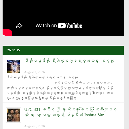
အားကစား
ဒီယိုမန္ဒီကို ရီးယဲလ္မက္ဒရစ္အသင္း ေခၚယူ
August 7, 2026
ဒီယိုမန္ဒီကို ရီးယဲလ္မက္ဒရစ္အသင္း ေခၚယူ 
======================= စပိန္ထိပ္သီး ရီးယဲလ္မက္ဒရစ္အသင္း
ဟာ လိုက္ပ္ဇစ္အသင္းရဲ႕ အိုင္ဗရီကိုစ္ လူငယ္ေတာင္ပံၾကယ္ပြင့္ ဒီယို
မန္ဒီကို ေခၚယူႏိုင္ခဲ့ၿပီျဖစ္ေၾကာင္း အတည္ျပဳေၾကညာခဲ့ပါတယ္။ အသ
က္ (၁၉)ႏွစ္အ႐ြယ္သာရွိေသးတဲ့ ဒီယိုမန္ဒီအတြက္ …
UFC 331 ၿပိဳင္ ပြဲ မွာ ထိပ္ဆုံးေခါင္ ပြဲ ႀကီးအျဖစ္
ထိုး ရ ေတာ့ မယ့္ လက္ရွိ ခ်န္ပီယံ ‌Joshua Van
August 6, 2026