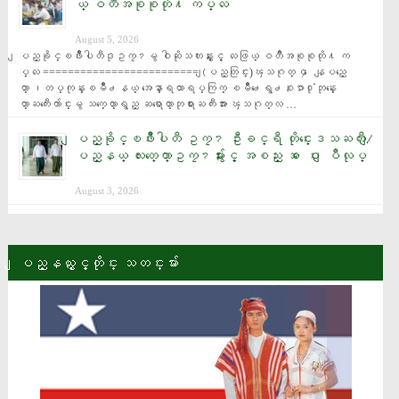
ယ္ ဝတၳဳအစုစုတို႔ ကပ္လႉ
August 5, 2026
ျပည္ခိုင္ၿဖိဳးပါတီဒုဥကၠ႒မွ ဝါဆိုသကၤန္းႏွင့္ လႉဖြယ္ ဝတၳဳအစုစုတို႔ က
ပ္လႉ ========================= (ျပည္တြင္း)ၾသဂုတ္ ၄ ေနျပည္ေ
တာ္ ၊တပ္ကုန္းၿမိဳ႕နယ္ အေနာ္ရထာရပ္ကြက္ ၿမိဳ႕ေရွ႕စႏၵာ႐ုံဘုန္းေ
တာ္ႀကီးေက်ာင္းမွ သက္ေတာ္ရွည္ ဆရာေတာ္ဘုရားႀကီးအား ၾသဂုတ္လ …
ျပည္ခိုင္ၿဖိဳးပါတီ ဥကၠ႒ ဦးခင္ရီ တိုင္းေဒသႀကီး/ျ
ပည္နယ္ လႊတ္ေတာ္ဥကၠ႒မ်ားႏွင့္ အစည္း အ ေဝး ျပဳလုပ္
August 3, 2026
ျပည္နယ္ႏွင့္တိုင္း သတင္းမ်ား