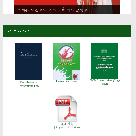
ကရင္ျပည္နယ္ သတင္းမ်ား ၾကည့္ရန္
စာအုပ္စင္
2008 Constitution (Eng-
Democracy Book
The Electronic
MM)
Transactions Law
ရွေးကောက်ပွဲ
ကြေညာစာတမ်း_မာတိကာ