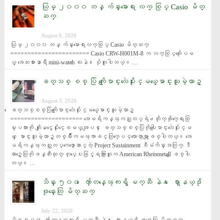
ယြမ္ ၂၀၀၀ တန္ က်န္းမာေရး လက္ စြပ္ Casio မိတ္
ဆက္
August 6, 2026
ယြမ္ ၂၀၀၀ တန္ က်န္းမာေရးလက္စြပ္ Casio မိတ္ဆက္ 
======================= Casio CRW-H001M-8 က လက္စြပ္ဆိုေပမ
ယ့္ အေသးစားနာရီ mini-watch ေလးနဲ႔ ပိုတူပါတယ္။ …
ေခတ္သစ္ စစ္ ပြဲ ကိုေျပာင္းလဲေပးႏိုင္မယ့္ေမာင္းသူမဲ့ယာဥ္
August 3, 2026
ေခတ္သစ္စစ္ပြဲကိုေျပာင္းလဲေပးႏိုင္မယ့္ေမာင္းသူမဲ့ယာဥ္ 
===================== အေမရိကန္ၾကည္းတပ္ရဲ႕တိုက္ခိုက္ေရးစြ
မ္းပကားကို တိုးျမႇင့္ေပးႏိုင္ေစမယ့္အျပင္ ေခတ္သစ္စစ္ပြဲကိုပါေျပာင္းလဲေပးႏိုင္မ
ယ့္ ေမာင္းသူမဲ့ယာဥ္တစ္မ်ိဳးကမၾကာခင္ထြက္ေပၚလာေတာ့မွာျဖစ္ပါတယ္။ အေ
မရိကန္ၾကည္းတပ္ကေဖာ္ေဆာင္တဲ့ Project Sustainment စီမံကိန္းအတြက္ ဒီ
ယာဥ္ေတြကိုဖန္တီးထုတ္ လုပ္ေပးခြင့္ရသြားသူက American Rheinmetall ျဖစ္ပါ
တယ္။ …
သိန္း ၅၀၀ ေက်ာ္တန္ေၾကးရွိ မက္ဆီ နဲ႔ ေရာ္နယ္ဒို
ဖုန္းေတြ မိတ္ဆက္
July 22, 2026