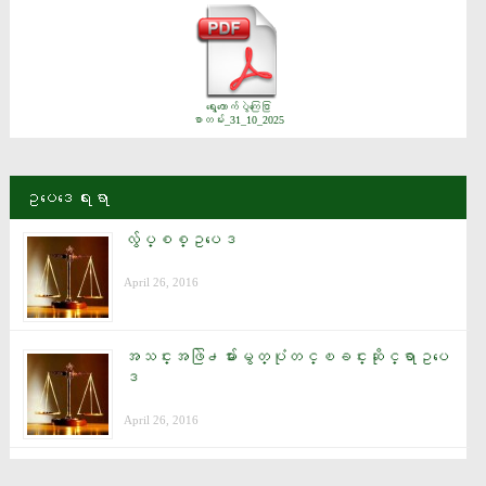
ရွေးကောက်ပွဲကြေငြာ
စာတမ်း_31_10_2025
ဥပေဒေရးရာ
လွ်ပ္စစ္ဥပေဒ
April 26, 2016
အသင္းအဖြဲ႕မ်ားမွတ္ပုံတင္ၿခင္းဆိုင္ရာဥပေ
ဒ
April 26, 2016