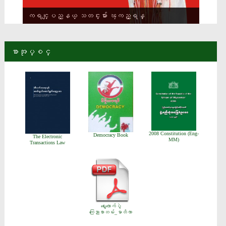
ကရင္ျပည္နယ္ သတင္းမ်ား ၾကည့္ရန္
စာအုပ္စင္
2008 Constitution (Eng-
Democracy Book
The Electronic
MM)
Transactions Law
ရွေးကောက်ပွဲ
ကြေညာစာတမ်း_မာတိကာ