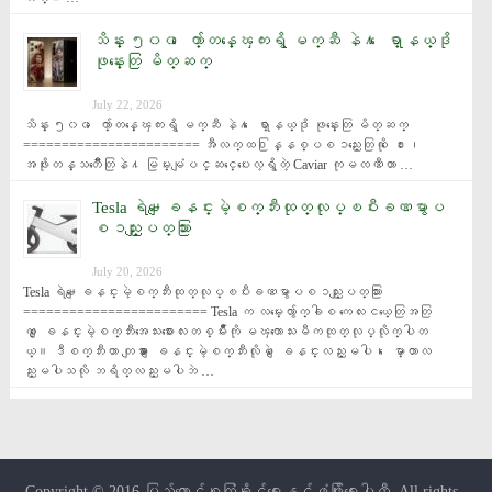
သိန္း ၅၀၀ ေက်ာ္တန္ေၾကးရွိ မက္ဆီ နဲ႔ ေရာ္နယ္ဒို
ဖုန္းေတြ မိတ္ဆက္
July 22, 2026
သိန္း ၅၀၀ ေက်ာ္တန္ေၾကးရွိ မက္ဆီ နဲ႔ ေရာ္နယ္ဒို ဖုန္းေတြ မိတ္ဆက္ 
======================= အီလက္ထ႐ြန္နစ္ပစၥည္းေတြကို ေ႐ႊ၊ 
အဖိုးတန္သတၱဳေတြနဲ႔ မြမ္းမံျပင္ဆင္ေပးေလ့ရွိတဲ့ Caviar ကုမၸဏီဟာ …
Tesla ရဲ႕‌ေျခနင္းမဲ့စက္ဘီးထုတ္လုပ္ၿပီးခဏမွာပ
စၥည္းျပတ္သြား
July 20, 2026
Tesla ရဲ႕‌ေျခနင္းမဲ့စက္ဘီးထုတ္လုပ္ၿပီးခဏမွာပစၥည္းျပတ္သြား 
======================== Tesla က လမ္းေလွ်ာက္ခါစ ကေလးငယ္ေတြအတြ
က္ ေျခနင္းမဲ့စက္ဘီးအေသးစားေလးတစ္မ်ိဳးကို မၾကာေသးမီကထုတ္လုပ္လိုက္ပါတ
ယ္။ ဒီစက္ဘီးဟာ တျခား ေျခနင္းမဲ့စက္ဘီးလိုပဲ ေျခနင္းလည္းမပါ၊ ေမာ္တာလ
ည္းမပါသလို ဘရိတ္လည္းမပါဘဲ …
Copyright © 2016
ပြည်ထောင်စုကြံ့ခိုင်ရေးနှင့်ဖွံ့ဖြိုးရေးပါတီ
. All rights