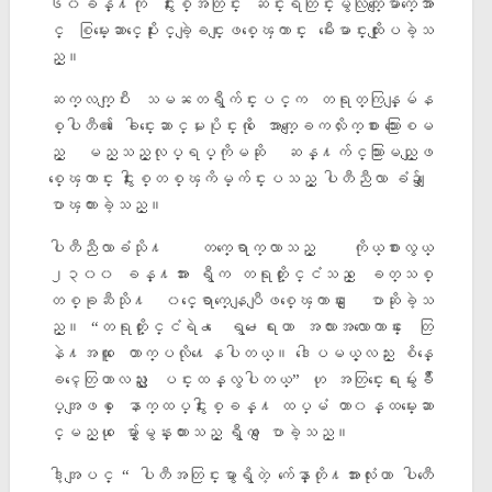
၆၀ခန္႔ကို ငါးႏွစ္အတြင္း ဆင္းရဲတြင္းမွလြတ္ေျမာက္ေအာ
င္ စြမ္းေဆာင္ေပးႏုိင္ခဲ့ျခင္းျဖစ္ေၾကာင္း မီးေမာင္းထိုးျပခဲ့သ
ည္။
ဆက္လက္ျပီး သမၼတရွီက်င္းပင္က တရုတ္ကြန္ျမဴန
စ္ပါတီ၏ ေခါင္းေဆာင္မႈပိုင္းကို ေအာက္ေျခကလႈိက္စား သြားေစမ
ည့္ မည္သည့္လုပ္ရပ္ကိုမဆို ဆန္႔က်င္သြားမည္ျဖ
စ္ေၾကာင္း ငါးႏွစ္တစ္ၾကိမ္က်င္းပသည့္ ပါတီညီလာ ခံ၌ ေျ
ပာၾကားခဲ့သည္။
ပါတီညီလာခံသို႔ တက္ေရာက္လာသည့္ ကိုယ္စားလွယ္
၂၃၀၀ ခန္႔အား ရွီက တရုတ္ႏုိင္ငံသည္ ေခတ္သစ္
တစ္ခုဆီသို႔ ၀င္ေရာက္ေနျပီျဖစ္ေၾကာင္း ေျပာဆိုခဲ့သ
ည္။ “တရုတ္ႏုိင္ငံရဲ႕ ေရွ႕ေရးဟာ အလားအလာေကာင္း ေတြ
နဲ႔အတူ ေတာက္ပလုိ႔ေနပါတယ္။ ဒါေပမယ့္လည္း စိန္ေ
ခၚေတြဟာလည္း ျပင္းထန္လွပါတယ္” ဟု အတြင္းေရးမွဴးခ်ဳ
ပ္အျဖစ္ ေနာက္ထပ္ငါးႏွစ္ခန္႔ ထပ္မံ တာ၀န္ထမ္းေဆာ
င္မည္ဟု ေမွ်ာ္မွန္းထားသည့္ ရွီက ေျပာခဲ့သည္။
ဒါ့အျပင္ “ ပါတီအတြင္းမွာရွိတဲ့ က်ေနာ္တို႔အားလံုးဟာ ပါတီေ