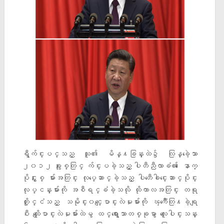
ရွီက်င္းပင္သည္ သူ၏ မိန္႔ခြန္းထဲ၌ လြန္ခဲ့ေသာ
၂၀၁၂ ခုႏွစ္တြင္ က်င္းပခဲ့သည့္ ပါတီညီလာခံ၏ ေနာက္
ပိုင္းႏွစ္ မ်ားအတြင္း လုပ္ေဆာင္ခဲ့သည္ ပါတီေခါင္းေဆာင္ပိုင္း
လုပ္ငန္းမ်ားကို အစီရင္ခံခဲ့သလို ထိုကာလအတြင္း တရု
တ္ႏုိင္ငံသည္ သမိုင္း၀င္ေျပာင္းလဲမႈမ်ားကို ၾကံဳေတြ႔ခဲ့ရျ
ပီး ထိုေျပာင္းလဲမႈမ်ားထဲမွ ထင္ရွားေသာတစ္ခုမွာ လူေပါင္းသန္း