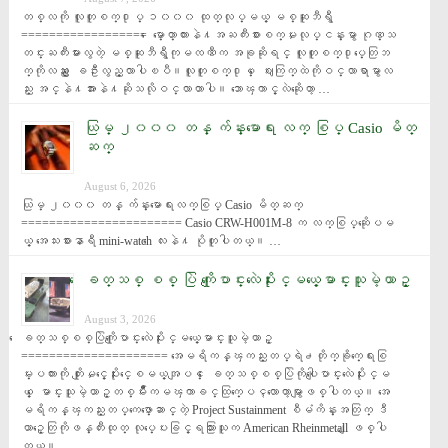
တစ္လကို လူတူစက္႐ုပ္ ၁၀၀၀ ထုတ္လုပ္မယ့္ မစ္ဆူဘီရွီ 
================== ေမာ္ေတာ္ကားနဲ႔အႀကီးစားစက္မႈလုပ္ငန္းမွာ ဂုဏ္သ
တင္းႀကီးမားလွတဲ့ မစ္ဆူဘီရွီကုမၸဏီက အခုဆိုရင္ လူတူစက္႐ုပ္ေတြဘ
က္ကိုလည္း ေျခဦးလွည့္လာပါၿပီ။လူတူစက္႐ုပ္ ေဈးကြက္ထဲကိုဝင္လာရာမွာလ
ည္း အင္နဲ႔အားနဲ႔ဆိုသလိုဝင္လာတာပါ။ ဘာေၾကာင့္လဲဆိုေတာ့ …
ယြမ္ ၂၀၀၀ တန္ က်န္းမာေရး လက္ စြပ္ Casio မိတ္
ဆက္
August 6, 2026
ယြမ္ ၂၀၀၀ တန္ က်န္းမာေရးလက္စြပ္ Casio မိတ္ဆက္ 
======================= Casio CRW-H001M-8 က လက္စြပ္ဆိုေပမ
ယ့္ အေသးစားနာရီ mini-watch ေလးနဲ႔ ပိုတူပါတယ္။ …
ေခတ္သစ္ စစ္ ပြဲ ကိုေျပာင္းလဲေပးႏိုင္မယ့္ေမာင္းသူမဲ့ယာဥ္
August 3, 2026
ေခတ္သစ္စစ္ပြဲကိုေျပာင္းလဲေပးႏိုင္မယ့္ေမာင္းသူမဲ့ယာဥ္ 
===================== အေမရိကန္ၾကည္းတပ္ရဲ႕တိုက္ခိုက္ေရးစြ
မ္းပကားကို တိုးျမႇင့္ေပးႏိုင္ေစမယ့္အျပင္ ေခတ္သစ္စစ္ပြဲကိုပါေျပာင္းလဲေပးႏိုင္မ
ယ့္ ေမာင္းသူမဲ့ယာဥ္တစ္မ်ိဳးကမၾကာခင္ထြက္ေပၚလာေတာ့မွာျဖစ္ပါတယ္။ အေ
မရိကန္ၾကည္းတပ္ကေဖာ္ေဆာင္တဲ့ Project Sustainment စီမံကိန္းအတြက္ ဒီ
ယာဥ္ေတြကိုဖန္တီးထုတ္ လုပ္ေပးခြင့္ရသြားသူက American Rheinmetall ျဖစ္ပါ
တယ္။ …