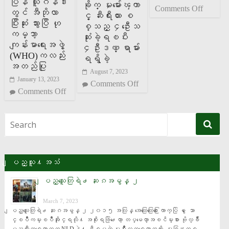
ပြန် ယူဂန်ဒါ
ခိုက္ မႈမ်ားေၾကာ
Comments Off
တွင် အီဘိုလာ
င့္ ဆီးရီးယား စ
ပြီးဆုံး သွားပြီ ဟု
စ္သည္ ၄ဦးေသ
ကမ္ဘာ့
ဆုံးခဲ့ရၿပီး
ကျန်းမာရေးအဖွဲ့
၄ဦးဒဏ္ ရာမ်ား
(WHO)ကလည်း
ရရွိခဲ့
အတည်ပြု
August 7, 2023
January 13, 2023
Comments Off
Comments Off
ျပည္သူ႔အသံ
ျပည္သူေတြရဲ႕ ဆႏၵအမွန္ ၂
March 7, 2023
ျပည္သူေတြရဲ႕ ဆႏၵအမွန္ ၂ ၂၀၁၅ အလြန္ အေထြေထြေ႐ြးေကာက္ပြဲ မွ ေသာ
င္ၿပိဳကမ္းၿပိဳအႏိုင္ရလို႔ အစိုးရဖြဲ႕ေတာ့ တပ္မေတာ္အၿငိမ္းစား ဗိုလ္ခ်ဳ
ပ္ႀကီးတစ္ေယာက္က NLDနဲ႔ နီးစပ္တဲ့ ပုဂၢိဳလ္တစ္ေယာက္ကို ေမးခြန္းတစ္