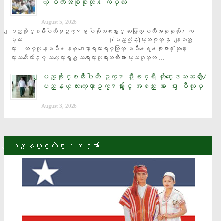
ယ္ ဝတၳဳအစုစုတို႔ ကပ္လႉ
August 5, 2026
ျပည္ခိုင္ၿဖိဳးပါတီဒုဥကၠ႒မွ ဝါဆိုသကၤန္းႏွင့္ လႉဖြယ္ ဝတၳဳအစုစုတို႔ က
ပ္လႉ ========================= (ျပည္တြင္း)ၾသဂုတ္ ၄ ေနျပည္ေ
တာ္ ၊တပ္ကုန္းၿမိဳ႕နယ္ အေနာ္ရထာရပ္ကြက္ ၿမိဳ႕ေရွ႕စႏၵာ႐ုံဘုန္းေ
တာ္ႀကီးေက်ာင္းမွ သက္ေတာ္ရွည္ ဆရာေတာ္ဘုရားႀကီးအား ၾသဂုတ္လ …
ျပည္ခိုင္ၿဖိဳးပါတီ ဥကၠ႒ ဦးခင္ရီ တိုင္းေဒသႀကီး/ျ
ပည္နယ္ လႊတ္ေတာ္ဥကၠ႒မ်ားႏွင့္ အစည္း အ ေဝး ျပဳလုပ္
August 3, 2026
ျပည္နယ္ႏွင့္တိုင္း သတင္းမ်ား