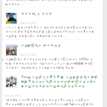
ခုေမးခဲ့တယ္.. …
အဓမၼ ႏွင့္ ဓမၼ
March 3, 2023
၂၀၂၁ ခုႏွစ္ ေဖေဖာ္ဝါရီလ ၁ ရက္ေန႔ေနာက္ပိုင္း လူမႈကြန္ယက္မွာ နဲ႔ 
အဓမၼ ဆိုတဲ့ ပါဠိေဝါဟာရကို တြင္တြင္သုံးလာၾကပါတယ္။ တစ္ခ်ိဳ႕လဲနား
လည္လို႔ ေျပာတာရွိသလို႔ အမ်ားစုကေတာ့ ဂဃနဏ …
ျပည္သူေတြရဲ႕ ဆႏၵအမွန္
March 3, 2023
ျပည္သူေတြရဲ႕ ဆႏၵအမွန္ ယေန႔ ျမန္မာႏိုင္ငံတြင္ ယေန႔ ႀကဳံေတြ႕ေန
ရေသာ ျပႆနာအရပ္ရပ္ရဲ႕ ဇစ္ျမစ္က ၂၀၂၀ ခုႏွစ္ အေထြေထြေ႐ြးေကာက္ပြဲ 
မဲသမာမႈ။ ဘယ္ေလာက္ေတာင္ မဲသမာမႈျဖစ္လဲဆိုေတာ့ သိပ္ေတာ့ …
ဒီကေန့ျပည္ခုိင္ၿဖိဳးပါတီဟာ ျပည္သူလူထုရဲ႔အားကိုး
အားထားျပဳရမယ္႕ပါတီျဖစ္တယ္ဆိုတာ ကြၽန္မတို႔
နားလည္လက္ခံယုံၾကည္လာၿပီျဖစ္ပါတယ္
July 26, 2018
  မႏၲေလးတိုင္းေဒသႀကီး မိတီၴလာခ႐ိုင္ သာစည္ၿမိဳ႕နယ္ႏွင့္ ဝမ္းတြင္းၿ
မိဳ႕နယ္မ်ားတြင္ ဇူလိုင္ ၂၅ ရက္က ပါတီဝင္အဆိုျပဳလႊာေပးအပ္ပြဲမ်ားက်င္း