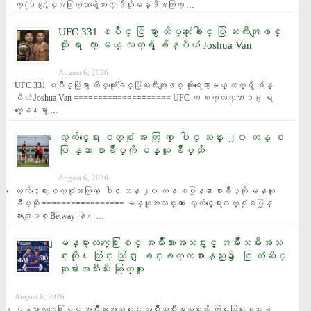
က္ (၁၉)ႏွစ္အ႐ြယ္သာရွိေသးတဲ့ ဒီယိုမန္ဒီအတြက္ …
UFC 331 ၿပိဳင္ ပြဲ မွာ ထိပ္ဆုံးေခါင္ ပြဲ ႀကီးအျဖစ္
ထိုး ရ ေတာ့ မယ့္ လက္ရွိ ခ်န္ပီယံ ‌Joshua Van
August 6, 2026
UFC 331 ၿပိဳင္ပြဲမွာ ထိပ္ဆုံးေခါင္ပြဲႀကီးအျဖစ္ ထိုးရေတာ့မယ့္ လက္ရွိ ခ်န္
ပီယံ ‌Joshua Van ==================== UFC က စက္တက္ဘာ ၁၉ ရ
က္ေန႔မွာ …
ေလ့က်င့္ေရး ဝတ္စုံ အ တြ က္ ေပါင္ သန္း ၂၀ တန္ စ
ပြ န္ဆာ စာခ်ဳပ္ကို မန္ယူ ခ်ဳပ္ဆို
August 6, 2026
ေလ့က်င့္ေရး ဝတ္စုံအတြက္ ေပါင္ သန္း ၂၀ တန္ စပြန္ဆာ စာခ်ဳပ္ကို မန္ယူ 
ခ်ဳပ္ဆို ================= မန္ယူအသင္းဟာ ေလ့က်င့္ေရး၀တ္စုံစပြန္
ဆာအျဖစ္ Betway နဲ႔ …
ျမန္မာ့လက္ေ႐ြးစင္ အမ်ိဳးသားအသင္းႏွင့္ အမ်ိဳးသမီးအသ
င္းတို႔ ကြင္း သြင္း ျခင္းခတ္ကစားနည္း၌ ေငြ တံဆိပ္
ဆုမ်ားအသီးသီး ဆြတ္ခူး
August 6, 2026
ျမန္မာ့လက္ေ႐ြးစင္ အမ်ိဳးသားအသင္းႏွင့္ အမ်ိဳးသမီးအသင္းတို ကြင္းသြင္းျခင္းခ