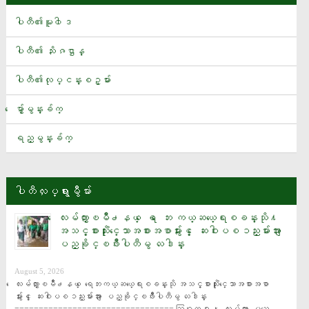
UFC 331 ၿပိဳင္ ပြဲ မွာ ထိပ္ဆုံးေခါင္ ပြဲ ႀကီးအျဖစ္ ထိုး ရ ေတာ့ မယ့္ လက္ရွိ
ပါတီ၏မူ၀ါဒ
ခ်န္ပီယံ ‌Joshua Van
ယြမ္ ၂၀၀၀ တန္ က်န္းမာေရး လက္ စြပ္ Casio မိတ္ဆက္
ပါတီ၏ သႏိၷဌာန္
ႏိုင္ငံေတာ္သမၼတ ထိုင္းႏိုင္ငံသို႔ ေရာက္ရွိ
ပါတီ၏လုပ္ငန္းစဥ္မ်ား
ေလ့က်င့္ေရး ဝတ္စုံ အ တြ က္ ေပါင္ သန္း ၂၀ တန္ စ ပြ န္ဆာ စာခ်ဳပ္ကို မ
န္ယူ ခ်ဳပ္ဆို
ေမွ်ာ္မွန္းခ်က္
ျမန္မာ့လက္ေ႐ြးစင္ အမ်ိဳးသားအသင္းႏွင့္ အမ်ိဳးသမီးအသင္းတို႔ ကြင္း သြင္း ျခ
ရည္မွန္းခ်က္
င္းခတ္ကစားနည္း၌ ေငြ တံဆိပ္ဆုမ်ားအသီးသီး ဆြတ္ခူး
ေလးမ်က္ႏွာၿမိဳ႕နယ္ ေရ ေဘး ကယ္ဆယ္ေရးစခန္းသို႔ အသင့္စားသုံးႏိုင္ေသာအစား
အစာမ်ားႏွင့္ ေဆးဝါးပစၥည္းမ်ားအား ျပည္ခိုင္ၿဖိဳးပါတီမွ လႉဒါန္း
ပါတီလႈပ္ရွားမွဳမ်ား
ေရႀကီးနစ္ျမဳပ္မႈဒဏ္ခံရသည့္ ေက်း႐ြာမ်ားရွိ ျပည္သူမ်ားအား ျပည္ခိုင္ၿဖိဳး
ေလးမ်က္ႏွာၿမိဳ႕နယ္ ေရ ေဘး ကယ္ဆယ္ေရးစခန္းသို႔
ပါတီက ကူညီေထာက္ပံ့
အသင့္စားသုံးႏိုင္ေသာအစားအစာမ်ားႏွင့္ ေဆးဝါးပစၥည္းမ်ားအား ျ
ဒီယိုမန္ဒီကို ရီးယဲလ္မက္ဒရစ္အသင္း ေခၚယူ
ပည္ခိုင္ၿဖိဳးပါတီမွ လႉဒါန္း
August 5, 2026
ေလးမ်က္ႏွာၿမိဳ႕နယ္ ေရေဘးကယ္ဆယ္ေရးစခန္းသို အသင့္စားသုံးႏိုင္ေသာအစားအစာ
မ်ားႏွင့္ ေဆးဝါးပစၥည္းမ်ားအား ျပည္ခိုင္ၿဖိဳးပါတီမွ လႉဒါန္း 