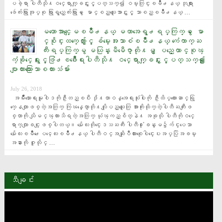
ပခဲ့ရာ ပါတီသို႔ဝင္ေရာက္ျခင္းႏွင့္ပတ္သက္၍ ဝမ္းတြင္းၿမိဳ႕နယ္ ဘုရားျ
ဖဴေက်းရြာအုပ္စု ရြာရွည္ေက်းရြာမွ ေမာင္စည္သူေအာင္ႏွင့္ သာစည္ၿမိဳ႕နယ္ …
မဟာေအာင္ေျမၿမိဳ႕နယ္ မဟာအေရွ႕ရပ္ကြက္မွ ေမာ
င္စုိင္းထက္ေက်ာ္ႏွင့္ ခ်မ္းေအးသာစံၿမိဳ႕နယ္ ကံေကာက္ႀ
ကီးရပ္ကြက္မွ မယြန္းမီမီေဇာ္တုိ႔မွ ျပည္ေထာင္စုၾ
ကံ့ခုိင္ေရးႏွင့္ဖြံ႕ၿဖိဳးေရးပါတီသုိ႔ ဝင္ေရာက္ျခင္းႏွင့္ပတ္သက္၍ ​ေျ
ပာျကားသြား​ေသာစကားသံမ်ား
July 26, 2018
  အမ်ဳိးသားေရးမူဝါဒကိုဦးတည္ၿပီး ဒို႔တာဝန္အေရးသံုးပါးကို ဦးထိပ္ထားေဆာင္ရြ
က္ေနတာျဖစ္တဲ့အတြက္ ကြၽန္ေတာ္တို႔လိုျပည္သူေတြ အားကိုးထိုက္တဲ့ပါတီႀကီးျဖ
စ္တာကို သိျမင္ၾကားသိရတဲ့အတြက္ ယံုၾကည္စိတ္နဲ႔ အခုလို ပါတီကိုဝင္ေ
ရာက္လာျခင္းျဖစ္ပါတယ္​။ မႏၲေလးတိုင္းေဒသႀကီး ပါတီ႐ံုးခန္းမ၌က်င္းပေသာ 
မႏၲေလးၿမိဳ႕ေပၚေလးၿမိဳ႕နယ္ ပါတီဝင္အဆုိျပဳလႊာစုေပါင္းေပးအပ္ပြဲအခမ္း
အနားကုိ ဇူလိုင္ …
သီချင်း