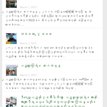
March 7, 2023
ျပည္သူေတြရဲ႕ ဆႏၵအမွန္ ၂ ၂၀၁၅ အလြန္ အေထြေထြေ႐ြးေကာက္ပြဲ မွ ေသာ
င္ၿပိဳကမ္းၿပိဳအႏိုင္ရလို႔ အစိုးရဖြဲ႕ေတာ့ တပ္မေတာ္အၿငိမ္းစား ဗိုလ္ခ်ဳ
ပ္ႀကီးတစ္ေယာက္က NLDနဲ႔ နီးစပ္တဲ့ ပုဂၢိဳလ္တစ္ေယာက္ကို ေမးခြန္းတစ္
ခုေမးခဲ့တယ္.. …
အဓမၼ ႏွင့္ ဓမၼ
March 3, 2023
၂၀၂၁ ခုႏွစ္ ေဖေဖာ္ဝါရီလ ၁ ရက္ေန႔ေနာက္ပိုင္း လူမႈကြန္ယက္မွာ နဲ႔ 
အဓမၼ ဆိုတဲ့ ပါဠိေဝါဟာရကို တြင္တြင္သုံးလာၾကပါတယ္။ တစ္ခ်ိဳ႕လဲနား
လည္လို႔ ေျပာတာရွိသလို႔ အမ်ားစုကေတာ့ ဂဃနဏ …
ျပည္သူေတြရဲ႕ ဆႏၵအမွန္
March 3, 2023
ျပည္သူေတြရဲ႕ ဆႏၵအမွန္ ယေန႔ ျမန္မာႏိုင္ငံတြင္ ယေန႔ ႀကဳံေတြ႕ေန
ရေသာ ျပႆနာအရပ္ရပ္ရဲ႕ ဇစ္ျမစ္က ၂၀၂၀ ခုႏွစ္ အေထြေထြေ႐ြးေကာက္ပြဲ 
မဲသမာမႈ။ ဘယ္ေလာက္ေတာင္ မဲသမာမႈျဖစ္လဲဆိုေတာ့ သိပ္ေတာ့ …
ဒီကေန့ျပည္ခုိင္ၿဖိဳးပါတီဟာ ျပည္သူလူထုရဲ႔အားကိုး
အားထားျပဳရမယ္႕ပါတီျဖစ္တယ္ဆိုတာ ကြၽန္မတို႔
နားလည္လက္ခံယုံၾကည္လာၿပီျဖစ္ပါတယ္