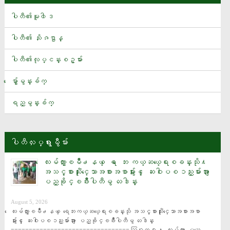
ေလ့က်င့္ေရး ဝတ္စုံ အ တြ က္ ေပါင္ သန္း ၂၀ တန္ စ ပြ န္ဆာ စာခ်ဳပ္ကို မ
ပါတီ၏မူ၀ါဒ
န္ယူ ခ်ဳပ္ဆို
ျမန္မာ့လက္ေ႐ြးစင္ အမ်ိဳးသားအသင္းႏွင့္ အမ်ိဳးသမီးအသင္းတို႔ ကြင္း သြင္း ျခ
ပါတီ၏ သႏိၷဌာန္
င္းခတ္ကစားနည္း၌ ေငြ တံဆိပ္ဆုမ်ားအသီးသီး ဆြတ္ခူး
ပါတီ၏လုပ္ငန္းစဥ္မ်ား
ေလးမ်က္ႏွာၿမိဳ႕နယ္ ေရ ေဘး ကယ္ဆယ္ေရးစခန္းသို႔ အသင့္စားသုံးႏိုင္ေသာအစား
အစာမ်ားႏွင့္ ေဆးဝါးပစၥည္းမ်ားအား ျပည္ခိုင္ၿဖိဳးပါတီမွ လႉဒါန္း
ေမွ်ာ္မွန္းခ်က္
ေရႀကီးနစ္ျမဳပ္မႈဒဏ္ခံရသည့္ ေက်း႐ြာမ်ားရွိ ျပည္သူမ်ားအား ျပည္ခိုင္ၿဖိဳး
ရည္မွန္းခ်က္
ပါတီက ကူညီေထာက္ပံ့
ေတာင္ကိုရီးယားမွာ အပူလႈိင္းေၾကာင့္ ေသဆုံးသူ ၁၉ ဦးအထိရွိလာ
ေလးမ်က္ႏွာ ျပည္သူ႔လႊတ္ေတာ္ကိုယ္စားလွယ္ ဦးျမင့္စိုး၊ (ျမင့္စိုး-နတလ) ၊
ပါတီလႈပ္ရွားမွဳမ်ား
ေရ ေဘး သင့္ေနေသာ ၿမိဳ႕ေပၚ ရပ္ ကြက္ မ်ားကို လိုက္လံၾကည့္ရႈ။
ေလးမ်က္ႏွာၿမိဳ႕နယ္ ေရ ေဘး ကယ္ဆယ္ေရးစခန္းသို႔
ျပည္ခိုင္ၿဖိဳးပါတီဒုဥကၠ႒မွ ဝါဆိုသကၤန္းႏွင့္ လႉ ဖြယ္ ဝတၳဳအစုစုတို႔
အသင့္စားသုံးႏိုင္ေသာအစားအစာမ်ားႏွင့္ ေဆးဝါးပစၥည္းမ်ားအား ျ
ကပ္လႉ
ပည္ခိုင္ၿဖိဳးပါတီမွ လႉဒါန္း
UFC 331 ၿပိဳင္ ပြဲ မွာ ထိပ္ဆုံးေခါင္ ပြဲ ႀကီးအျဖစ္ ထိုး ရ ေတာ့ မယ့္ လက္ရွိ
August 5, 2026
ခ်န္ပီယံ ‌Joshua Van
ေလးမ်က္ႏွာၿမိဳ႕နယ္ ေရေဘးကယ္ဆယ္ေရးစခန္းသို အသင့္စားသုံးႏိုင္ေသာအစားအစာ
မ်ားႏွင့္ ေဆးဝါးပစၥည္းမ်ားအား ျပည္ခိုင္ၿဖိဳးပါတီမွ လႉဒါန္း 