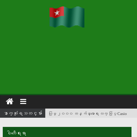
ေနာက္ဆံုးရသတင္းမ်ား
ယြမ္ ၂၀၀၀ တန္ က်န္းမာေရး လက္ စြပ္ Casio
မိတ္ဆက္
ႏိုင္ငံေတာ္သမၼတ ထိုင္းႏိုင္ငံသို႔ ေရာက္ရွိ
ပါတီေရးရာ