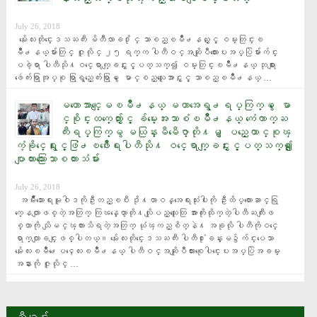
July 26, 2018
  မႏၲေလးတိုင္းေဒသႀကီး မိတီၴလာခ႐ိုင္ သာစည္ၿမိဳ႕နယ္ႏွင့္ ဝမ္းတြင္းၿ
မိဳ႕နယ္မ်ားတြင္ ဇူလိုင္ ၂၅ ရက္က ပါတီဝင္အဆိုျပဳလႊာေပးအပ္ပြဲမ်ားက်င္း
ပခဲ့ရာ ပါတီသို႔ဝင္ေရာက္ျခင္းႏွင့္ပတ္သက္၍ ဝမ္းတြင္းၿမိဳ႕နယ္ ဘုရားျ
ဖဴေက်းရြာအုပ္စု ရြာရွည္ေက်းရြာမွ ေမာင္စည္သူေအာင္ႏွင့္ သာစည္ၿမိဳ႕နယ္ …
မဟာေအာင္ေျမၿမိဳ႕နယ္ မဟာအေရွ႕ရပ္ကြက္မွ ေမာ
င္စုိင္းထက္ေက်ာ္ႏွင့္ ခ်မ္းေအးသာစံၿမိဳ႕နယ္ ကံေကာက္ႀ
ကီးရပ္ကြက္မွ မယြန္းမီမီေဇာ္တုိ႔မွ ျပည္ေထာင္စုၾ
ကံ့ခုိင္ေရးႏွင့္ဖြံ႕ၿဖိဳးေရးပါတီသုိ႔ ဝင္ေရာက္ျခင္းႏွင့္ပတ္သက္၍ ​ေျ
ပာျကားသြား​ေသာစကားသံမ်ား
July 26, 2018
  အမ်ဳိးသားေရးမူဝါဒကိုဦးတည္ၿပီး ဒို႔တာဝန္အေရးသံုးပါးကို ဦးထိပ္ထားေဆာင္ရြ
က္ေနတာျဖစ္တဲ့အတြက္ ကြၽန္ေတာ္တို႔လိုျပည္သူေတြ အားကိုးထိုက္တဲ့ပါတီႀကီးျဖ
စ္တာကို သိျမင္ၾကားသိရတဲ့အတြက္ ယံုၾကည္စိတ္နဲ႔ အခုလို ပါတီကိုဝင္ေ
ရာက္လာျခင္းျဖစ္ပါတယ္​။ မႏၲေလးတိုင္းေဒသႀကီး ပါတီ႐ံုးခန္းမ၌က်င္းပေသာ 
မႏၲေလးၿမိဳ႕ေပၚေလးၿမိဳ႕နယ္ ပါတီဝင္အဆုိျပဳလႊာစုေပါင္းေပးအပ္ပြဲအခမ္း
အနားကုိ ဇူလိုင္ …