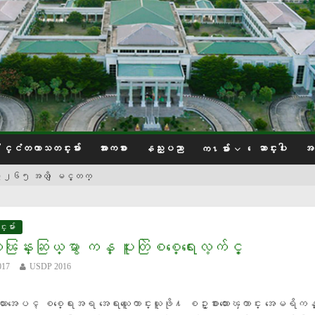
ႏိုင္ငံတကာသတင္းမ်ား
အားကစား
နည္းပညာ
ေဆာင္းပါး
အင
က႑မ်ား
၀ မွ ၂၆၅ အထိ ျမင့္တက္
ဆူဘီရွီ
န္ပီယံ ‌Joshua Van
းမ်ား
ကၽြန္းဆြယ္မွာ ကန္ ပူးတဲြစစ္ေရးေလ့က်င့္
017
USDP 2016
်ဳပ္ဆို
ိရီးယားအေပၚ စစ္ေရးအရ အေရးယူေကာင္းယူဖုိ႔ စဥ္းစားထားေၾကာင္း အေမ
ခတ္ကစားနည္း၌ ေငြ တံဆိပ္ဆုမ်ားအသီးသီး ဆြတ္ခူး