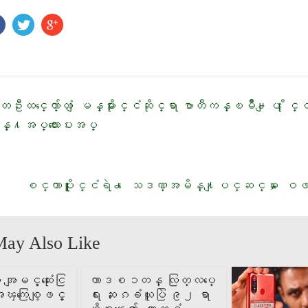
းထင္ေက်ာ္ထံ ျမန္မာႏုိင္ငံဆိုင္ရာ ဗာတီကန္ၿမိဳ႕ျပ ႏိုင
န္႔အပ္လႊာေပးအပ္
စင္ကာပူႏုိင္ငံရဲ႕ ေသဒဏ္အမိန္႔ျပင္ဆင္မႈ ေ
May Also Like
 အျမင့္ဆုံးေငြ
ကာဒစၥတန္ လြတ္လပ္ေ
 အေၾကြေစ့ျဖင့္
ရး ဆႏၵခံယူပြဲ ၉၂ ရာ