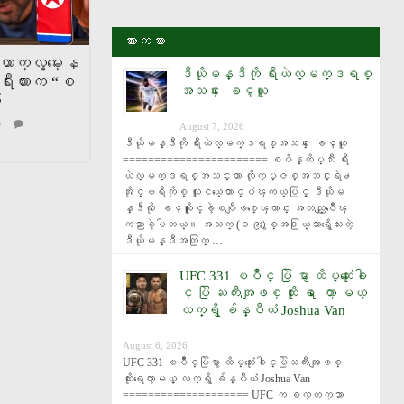
အားကစား
္ေထာက္လွမ္းေန
ဒီယိုမန္ဒီကို ရီးယဲလ္မက္ဒရစ္
ုရီးယားက “စ
အသင္း ေခၚယူ
း
5
August 7, 2026
ဒီယိုမန္ဒီကို ရီးယဲလ္မက္ဒရစ္အသင္း ေခၚယူ 
======================= စပိန္ထိပ္သီး ရီး
ယဲလ္မက္ဒရစ္အသင္းဟာ လိုက္ပ္ဇစ္အသင္းရဲ႕ 
အိုင္ဗရီကိုစ္ လူငယ္ေတာင္ပံၾကယ္ပြင့္ ဒီယိုမ
န္ဒီကို ေခၚယူႏိုင္ခဲ့ၿပီျဖစ္ေၾကာင္း အတည္ျပဳေၾ
ကညာခဲ့ပါတယ္။ အသက္ (၁၉)ႏွစ္အ႐ြယ္သာရွိေသးတဲ့ 
ဒီယိုမန္ဒီအတြက္ …
UFC 331 ၿပိဳင္ ပြဲ မွာ ထိပ္ဆုံးေခါ
င္ ပြဲ ႀကီးအျဖစ္ ထိုး ရ ေတာ့ မယ့္
လက္ရွိ ခ်န္ပီယံ ‌Joshua Van
August 6, 2026
UFC 331 ၿပိဳင္ပြဲမွာ ထိပ္ဆုံးေခါင္ပြဲႀကီးအျဖစ္ 
ထိုးရေတာ့မယ့္ လက္ရွိ ခ်န္ပီယံ ‌Joshua Van 
==================== UFC က စက္တက္ဘာ 