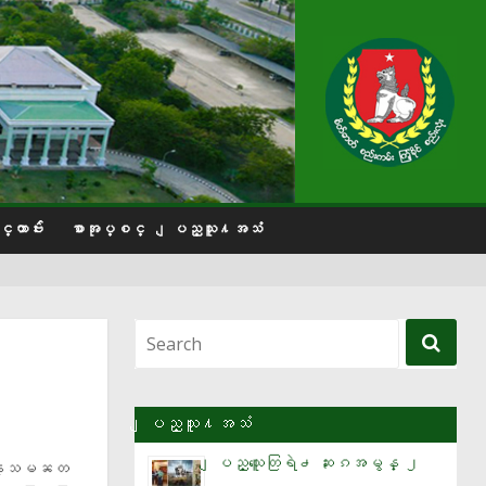
္တာဗ်ဴး
စာအုပ္စင္
ျပည္သူ႔အသံ
ျပည္သူ႔အသံ
ျပည္သူေတြရဲ႕ ဆႏၵအမွန္ ၂
ရိကန္သမၼတ