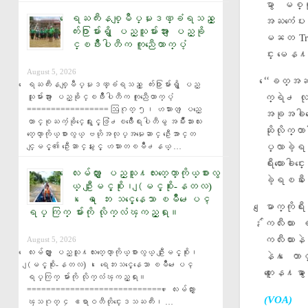
မွာ မစ္ဇ
ေရႀကီးနစ္ျမဳပ္မႈဒဏ္ခံရသည့္ ေ
အႀကံေပးပု
က်း႐ြာမ်ားရွိ ျပည္သူမ်ားအား ျပည္ခို
မၼတ Trum
င္ၿဖိဳးပါတီက ကူညီေထာက္ပံ့
င္း မေန႔
August 5, 2026
“ေခတ္အဆက
ေရႀကီးနစ္ျမဳပ္မႈဒဏ္ခံရသည့္ ေက်း႐ြာမ်ားရွိ ျပည္
သူမ်ားအား ျပည္ခိုင္ၿဖိဳးပါတီက ကူညီေထာက္ပံ့ 
က္ရဲ႕ လုပ
================= ဩဂုတ္ ၅၊ ဟသၤာတ ျပည္ေ
အခုအခါမွ
ထာင္စုႀကံ့ခိုင္ေရးႏွင့္ဖြံ႕ၿဖိဳးေရးပါတီမွ အမ်ိဳးသားလႊ
ဆုိလုိက္
တ္ေတာ္ကိုယ္စားလွယ္ ဗဟိုအလုပ္အမႈေဆာင္ ဦးေအာင္တ
င္ျမင့္၏ ဦးေဆာင္မႈႏွင့္ ဟသၤာတၿမိဳ႕နယ္ …
ပ္လာခဲ့ရင
ရီးယားေခါ
ေလးမ်က္ႏွာ ျပည္သူ႔လႊတ္ေတာ္ကိုယ္စားလွ
ခဲ့ရၿပီး
ယ္ ဦးျမင့္စိုး၊ (ျမင့္စိုး-နတလ)
၊ ေရ ေဘး သင့္ေနေသာ ၿမိဳ႕ေပၚ
ေျမာက္ကုိ
ရပ္ ကြက္ မ်ားကို လိုက္လံၾကည့္ရႈ။
ႏ်ဴကလီးယာ
ကလီးယားန
August 5, 2026
ေလးမ်က္ႏွာ ျပည္သူ႔လႊတ္ေတာ္ကိုယ္စားလွယ္ ဦးျမင့္စိုး၊ 
နဲ႔ ေတာင
(ျမင့္စိုး-နတလ) ၊ ေရေဘးသင့္ေနေသာ ၿမိဳ႕ေပၚ 
ဟူးေန႔မွာ
ရပ္ကြက္ မ်ားကို လိုက္လံၾကည့္ရႈ။ 
============================= ေလးမ်က္ႏွာ 
(VOA)
ၾသဂုတ္ ၄ ဧရာဝတီတိုင္းေဒသႀကီး၊ …