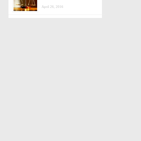
April 26, 2016