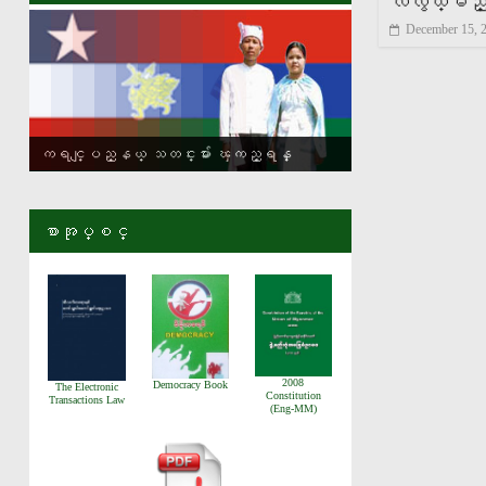
လဲလွယ္မည
December 15, 
ကရင္ျပည္နယ္ သတင္းမ်ား ၾကည့္ရန္
စာအုပ္စင္
2008
Democracy Book
The Electronic
Constitution
Transactions Law
(Eng-MM)