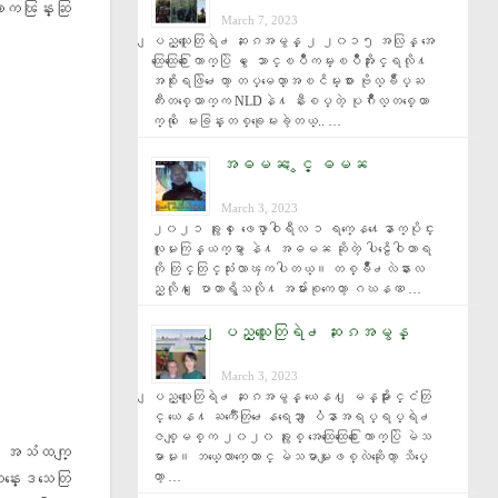
းကၽြန္းဆြ
March 7, 2023
ျပည္သူေတြရဲ႕ ဆႏၵအမွန္ ၂ ၂၀၁၅ အလြန္ အေ
ထြေထြေ႐ြးေကာက္ပြဲ မွ ေသာင္ၿပိဳကမ္းၿပိဳအႏိုင္ရလို႔ 
အစိုးရဖြဲ႕ေတာ့ တပ္မေတာ္အၿငိမ္းစား ဗိုလ္ခ်ဳပ္ႀ
ကီးတစ္ေယာက္က NLDနဲ႔ နီးစပ္တဲ့ ပုဂၢိဳလ္တစ္ေယာ
က္ကို ေမးခြန္းတစ္ခုေမးခဲ့တယ္.. …
အဓမၼ ႏွင့္ ဓမၼ
March 3, 2023
၂၀၂၁ ခုႏွစ္ ေဖေဖာ္ဝါရီလ ၁ ရက္ေန႔ေနာက္ပိုင္း 
လူမႈကြန္ယက္မွာ နဲ႔ အဓမၼ ဆိုတဲ့ ပါဠိေဝါဟာရ
ကို တြင္တြင္သုံးလာၾကပါတယ္။ တစ္ခ်ိဳ႕လဲနားလ
ည္လို႔ ေျပာတာရွိသလို႔ အမ်ားစုကေတာ့ ဂဃနဏ …
ျပည္သူေတြရဲ႕ ဆႏၵအမွန္
March 3, 2023
ျပည္သူေတြရဲ႕ ဆႏၵအမွန္ ယေန႔ ျမန္မာႏိုင္ငံတြ
င္ ယေန႔ ႀကဳံေတြ႕ေနရေသာ ျပႆနာအရပ္ရပ္ရဲ႕ 
ဇစ္ျမစ္က ၂၀၂၀ ခုႏွစ္ အေထြေထြေ႐ြးေကာက္ပြဲ မဲသ
က အသံထက္ျ
မာမႈ။ ဘယ္ေလာက္ေတာင္ မဲသမာမႈျဖစ္လဲဆိုေတာ့ သိပ္ေ
တာ့ …
တန္းေဒသေတြ