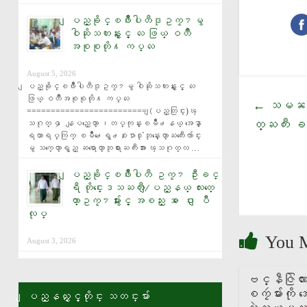
ျပည္ခိုင္ၿဖိဳးပါတီဒုဥကၠ႒မွ
ဝါဆိုသကၤန္းႏွင့္ လႉ ဖြယ္ ဝတၳဳ
အစုစုတို႔ ကပ္လႉ
August 5, 2026
ျပည္ခိုင္ၿဖိဳးပါတီဒုဥကၠ႒မွ ဝါဆိုသကၤန္းႏွင့္ လႉ
ဖြယ္ ဝတၳဳအစုစုတို႔ ကပ္လႉ 
သမၼတဦ
←
========================= (ျပည္တြင္း)ၾ
တ္ႀကီး ခ
သဂုတ္ ၄ ေနျပည္ေတာ္ ၊တပ္ကုန္းၿမိဳ႕နယ္ အေနာ္
ရထာရပ္ကြက္ ၿမိဳ႕ေရွ႕စႏၵာ႐ုံဘုန္းေတာ္ႀကီးေက်ာင္း
မွ သက္ေတာ္ရွည္ ဆရာေတာ္ဘုရားႀကီးအား ၾသဂုတ္လ …
ျပည္ခိုင္ၿဖိဳးပါတီ ဥကၠ႒ ဦးခင္
ရီ တိုင္းေဒသႀကီး/ျပည္နယ္ လႊတ္ေ
တာ္ဥကၠ႒မ်ားႏွင့္ အစည္း အ ေဝး ျပဳ
လုပ္
You 
August 3, 2026
ဗင္နီဇြဲလား
စကၠဴမ်ားကို
ျပည္နယ္ႏွင့္တိုင္း သတင္းမ်ား