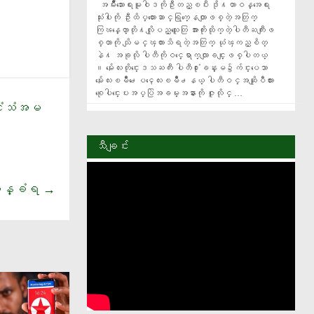
  အမ်ဳိးသားေရးမူဝါဒကိုဦးတည္ၿပီး ဒို႔တာဝန္အေရး
သံုးပါးကို ဦးထိပ္ထားေဆာင္ရြက္ေနတာျဖစ္တဲ့အတြက္ 
ကြၽန္ေတာ္တို႔လိုျပည္သူေတြ အားကိုးထိုက္တဲ့ပါတီႀကီးျဖ
စ္တာကို သိျမင္ၾကားသိရတဲ့အတြက္ ယံုၾကည္စိတ္
နဲ႔ အခုလို ပါတီကိုဝင္ေရာက္လာျခင္းျဖစ္ပါတယ္​
။ မႏၲေလးတိုင္းေဒသႀကီး ပါတီ႐ံုးခန္းမ၌က်င္းပေသာ 
မႏၲေလးၿမိဳ႕ေပၚေလးၿမိဳ႕နယ္ ပါတီဝင္အဆုိျပဳလႊာ
စုေပါင္းေပးအပ္ပြဲအခမ္းအနားကုိ ဇူလိုင္ …
္ငံသံအမ
သီချင်း
ဝဖန္ခံရ
→