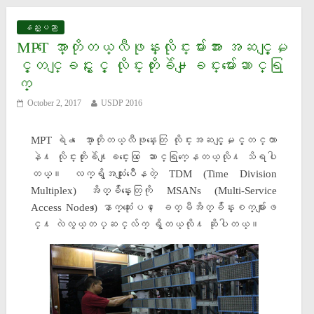
နည္းပညာ
MPT ေအာ္တိုတယ္လီဖုန္းလိုင္းမ်ားအား အဆင့္ျမႇ
င့္တင္ျခင္းႏွင့္ လိုင္းတိုးခ်ဲ႕ျခင္းမ်ားေဆာင္ရြ
က္
October 2, 2017
USDP 2016
MPT ရဲ႕ ေအာ္တိုတယ္လီဖုန္းေတြ လိုင္းအဆင့္ျမႇင့္တင္တာ
နဲ႔ လိုင္းတိုးခ်ဲ႔ျခင္းေတြ ေဆာင္ရြက္ေနတယ္လို႔ သိရပါ
တယ္။ လက္ရွိအသံုးျပဳေနတဲ့ TDM (Time Division
Multiplex) အိတ္ခ်ိန္းေတြကို MSANs (Multi-Service
Access Nodes) ေနာက္ဆံုးေပၚ ေခတ္မီအိတ္ခ်ိန္းစက္မ်ားျဖ
င္႔ လဲလွယ္တပ္ဆင္လ်က္ ရွိတယ္လို႔ ဆိုပါတယ္။