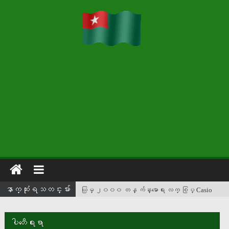
ေနာက္ဆံုးရသတင္းမ်ား
ယြမ္ ၂၀၀၀ တန္ က်န္းမာေရး လက္ စြပ္ Casio
မိတ္ဆက္
ႏိုင္ငံေတာ္သမၼတ ထိုင္းႏိုင္ငံသို႔ ေရာက္ရွိ
ပါတီေရးရာ