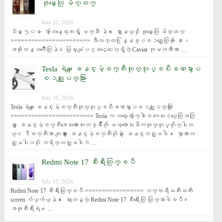
ဖုန္းေတြ မိတ္ဆက္
July 22, 2026
သိန္း ၅၀၀ ေက်ာ္တန္ေၾကးရွိ မက္ဆီ နဲ႔ ေရာ္နယ္ဒို ဖုန္းေတြ မိတ္ဆက္ 
======================= အီလက္ထ႐ြန္နစ္ပစၥည္းေတြကို ေ႐ႊ၊ 
အဖိုးတန္သတၱဳေတြနဲ႔ မြမ္းမံျပင္ဆင္ေပးေလ့ရွိတဲ့ Caviar ကုမၸဏီဟာ …
Tesla ရဲ႕‌ေျခနင္းမဲ့စက္ဘီးထုတ္လုပ္ၿပီးခဏမွာပ
စၥည္းျပတ္သြား
July 20, 2026
Tesla ရဲ႕‌ေျခနင္းမဲ့စက္ဘီးထုတ္လုပ္ၿပီးခဏမွာပစၥည္းျပတ္သြား 
======================== Tesla က လမ္းေလွ်ာက္ခါစ ကေလးငယ္ေတြအတြ
က္ ေျခနင္းမဲ့စက္ဘီးအေသးစားေလးတစ္မ်ိဳးကို မၾကာေသးမီကထုတ္လုပ္လိုက္ပါတ
ယ္။ ဒီစက္ဘီးဟာ တျခား ေျခနင္းမဲ့စက္ဘီးလိုပဲ ေျခနင္းလည္းမပါ၊ ေမာ္တာလ
ည္းမပါသလို ဘရိတ္လည္းမပါဘဲ …
Redmi Note 17 စီးရီးထြက္ၿပီ
July 15, 2026
Redmi Note 17 စီးရီးထြက္ၿပီ ================= ဘက္ထရီႀကီးႀကီး 
screen က်ယ္က်ယ္နဲ႔ ေဈးတန္တဲ့ Redmi Note 17 စီးရီးေတြ ထြက္လာပါၿပီ။ 
အခုစီးရီးရဲ႕ …