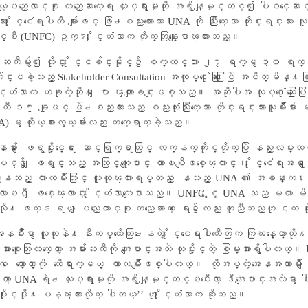
ပည္ေထာင္စု တည္ေဆာက္ေရး လႈပ္ရွားမႈကို အရွိန္ျမႇင့္တင္၍ ပါဝင္ေဆာ
းႏွင့္ ေဆးဝါးပစၥည္းမ်ားအား ျပည္ခိုင္ၿဖိဳးပါတီမွ လႉဒါန္း
ား ႏိုင္ငံေရးပါတီ မ်ားျဖင့္ ဖြဲ႕စည္းထားေသာ UNA ကို ညီၫြတ္ေသာ တိုင္းရင္းသား လူမ
ီက ကူညီေထာက္ပံ့
္စီ (UNFC) ဥကၠ႒ ႏုိင္ဟံသာက တိုက္တြန္းေျပာၾကားသည္။
ကီးမွဴး၍ ထိုင္း ႏိုင္ငံခ်င္းမိုင္၌ စက္တင္ဘာ ၂၇ ရက္မွ ၃၀ ရက
င္းပခဲ့သည့္ Stakeholder Consultation အလုပ္႐ံုေဆြး ေႏြးပြဲ အပိတ္မိန္႔ခြန
ိုင္ဟံသာက ယခုကဲ့သို႔ ေျပာ ၾကားျခင္းျဖစ္သည္။ အဆိုပါအ လုပ္႐ံုေဆြးေႏြးပြဲသ
တီ ၁၅ ခုျဖင့္ ဖြဲ႕စည္းထားသည့္ စည္းလံုးညီၫြတ္ေသာ တိုင္းရင္းသားလူမ်ိဳးမ်
) မွ ကိုယ္စားလွယ္မ်ားလည္း တက္ေရာက္ခဲ့သည္။
ျပႆနာမ်ား ေျဖရွင္းႏိုင္ေရး ေဆာင္ရြက္ရာတြင္ လက္နက္ကိုင္တိုက္ပြဲ နည္းလမ္းထက္
င္းေပၚ၌ ေျဖရွင္းသည့္ အသြင္ကူးေျပာင္း လာၿပီျဖစ္ေၾကာင္း၊ ႏုိင္ငံေရးအရ
္ေနသည့္ ကာလမ်ိဳးတြင္ လူထုၾကားရပ္တည္ ေနသည့္ UNA ၏ အခန္းက႑သည
လာၿပီ ျဖစ္ေၾကာင္း ႏိုင္ဟံသာကေျပာသည္။ UNFC ႏွင့္ UNA သည္ မဟာ မိ
့သို႔ ဖက္ဒ ရယ္ ျပည္ေထာင္စု တည္ေဆာက္ ေရး၌လည္း တူညီသည္ဟု ၎က 
ေနမ်ိဳးမွာ လူထုနဲ႔ နီးကပ္ထိေတြ႕ေနတဲ့ ႏုိင္ငံေရးပါတီေတြက ကြၽန္ေတာ္တ
အားစုေတြထက္ေတာ့ အမ်ားႀကီးကို အေျပာင္းအလဲ လုပ္ႏိုင္တဲ့ စြမ္းအားရွိပါတယ
ႈက ေတာ္ေတာ့္ကို ထိေရာက္မယ့္ ကာလမ်ိဳးျဖစ္ပါတယ္။ လိုအပ္တဲ့အေနအထားမ်ိ
တာ့ UNA ရဲ႕ လႈပ္ရွားမႈကို အရွိန္ျမႇင့္တင္ၿပီးေတာ့ ဒီအေျပာင္းအလဲမွာ
့္ေပးႏိုင္ဖို႔ ပန္ၾကားလိုက္ ပါတယ္’’ ဟု ႏုိင္ဟံသာက ဆိုသည္။