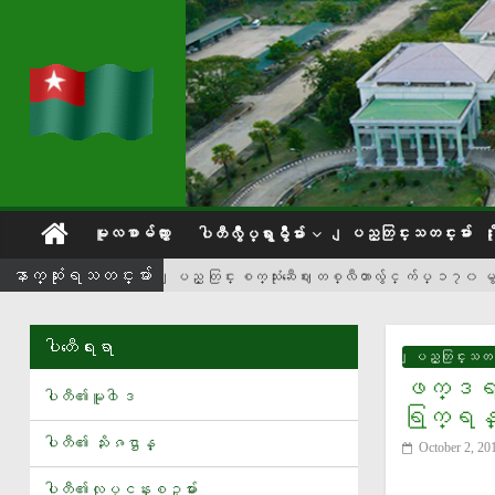
မူလစာမ်က္ႏွာ
ျပည္တြင္းသတင္းမ်ား
ပါတီလွဳပ္ရွားမွဳမ်ား
ေနာက္ဆံုးရသတင္းမ်ား
ျပည္ တြင္း စက္သုံးဆီေဈး တစ္လီတာလွ်င္ က်ပ္ ၁၇
တစ္လကို လူတူစက္႐ုပ္ ၁၀၀၀ ထုတ္လုပ္မယ့္ မစ္
UFC 331 ၿပိဳင္ ပြဲ မွာ ထိပ္ဆုံးေခါင္ ပြဲ ႀကီးအျဖစ္ ထိုး ရ ေတာ့ မယ့္ လက္ရွိ ခ်
ပါတီေရးရာ
ျပည္တြင္းသတင္
ယြမ္ ၂၀၀၀ တန္ က်န္းမာေရး လက္ စြပ္ Casio မိတ္ဆက္
ဖက္ဒရယ္ျ
ပါတီ၏မူ၀ါဒ
ရြက္ရန္ 
ႏိုင္ငံေတာ္သမၼတ ထိုင္းႏိုင္ငံသို႔ ေရာက္ရွိ
ပါတီ၏ သႏိၷဌာန္
ေလ့က်င့္ေရး ဝတ္စုံ အ တြ က္ ေပါင္ သန္း ၂၀ တန္ စ ပြ န္ဆာ စာခ်ဳပ္ကို မန္ယူ ခ
October 2, 20
ျမန္မာ့လက္ေ႐ြးစင္ အမ်ိဳးသားအသင္းႏွင့္ အမ်ိဳးသမီးအသင္းတို႔ ကြင္း သြင္း ျခင္း
ပါတီ၏လုပ္ငန္းစဥ္မ်ား