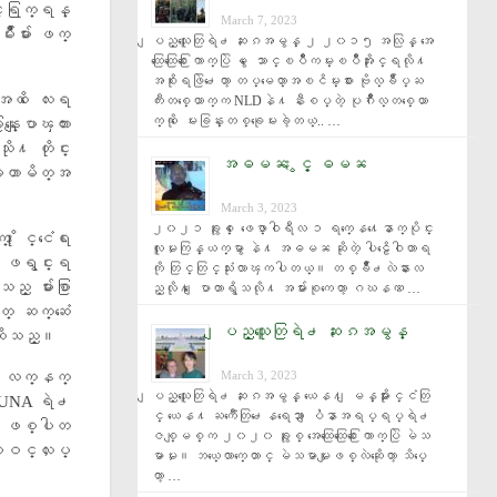
င္ရြက္ရန္
March 7, 2023
်ိဳးမ်ား ဖက္
ျပည္သူေတြရဲ႕ ဆႏၵအမွန္ ၂ ၂၀၁၅ အလြန္ အေ
ထြေထြေ႐ြးေကာက္ပြဲ မွ ေသာင္ၿပိဳကမ္းၿပိဳအႏိုင္ရလို႔ 
အစိုးရဖြဲ႕ေတာ့ တပ္မေတာ္အၿငိမ္းစား ဗိုလ္ခ်ဳပ္ႀ
္အထိ ေလးရ
ကီးတစ္ေယာက္က NLDနဲ႔ နီးစပ္တဲ့ ပုဂၢိဳလ္တစ္ေယာ
က္ကို ေမးခြန္းတစ္ခုေမးခဲ့တယ္.. …
္းေျပာၾကား
ို႔ တိုင္း
အဓမၼ ႏွင့္ ဓမၼ
ား မဟာမိတ္အ
March 3, 2023
၂၀၂၁ ခုႏွစ္ ေဖေဖာ္ဝါရီလ ၁ ရက္ေန႔ေနာက္ပိုင္း 
 ႏိုင္ငံေရး
လူမႈကြန္ယက္မွာ နဲ႔ အဓမၼ ဆိုတဲ့ ပါဠိေဝါဟာရ
 ေျဖရွင္းရ
ကို တြင္တြင္သုံးလာၾကပါတယ္။ တစ္ခ်ိဳ႕လဲနားလ
္ မ်ားစြာ
ည္လို႔ ေျပာတာရွိသလို႔ အမ်ားစုကေတာ့ ဂဃနဏ …
တ္ ဆက္ဆံေ
ျပည္သူေတြရဲ႕ ဆႏၵအမွန္
ဆိုသည္။
ို႔ လက္နက္
March 3, 2023
ျပည္သူေတြရဲ႕ ဆႏၵအမွန္ ယေန႔ ျမန္မာႏိုင္ငံတြ
္။ UNA ရဲ႕
င္ ယေန႔ ႀကဳံေတြ႕ေနရေသာ ျပႆနာအရပ္ရပ္ရဲ႕ 
ဳး ျဖစ္ပါတ
ဇစ္ျမစ္က ၂၀၂၀ ခုႏွစ္ အေထြေထြေ႐ြးေကာက္ပြဲ မဲသ
 ပါဝင္လႈပ္
မာမႈ။ ဘယ္ေလာက္ေတာင္ မဲသမာမႈျဖစ္လဲဆိုေတာ့ သိပ္ေ
တာ့ …