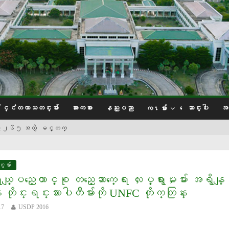
ႏိုင္ငံတကာသတင္းမ်ား
အားကစား
နည္းပညာ
ေဆာင္းပါး
အင
က႑မ်ား
၀ မွ ၂၆၅ အထိ ျမင့္တက္
ဆူဘီရွီ
န္ပီယံ ‌Joshua Van
းမ်ား
ပည္ေထာင္စု တည္ေဆာက္ေရး လႈပ္ရွားမႈမ်ား အရွိန္ျမ
တိုင္းရင္းသားပါတီမ်ားကို UNFC တိုက္တြန္း
်ဳပ္ဆို
17
USDP 2016
ခတ္ကစားနည္း၌ ေငြ တံဆိပ္ဆုမ်ားအသီးသီး ဆြတ္ခူး