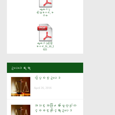
ရွေးကောက်ပွဲ
ကြေညာစာတမ်း_မာ
တိကာ
ရွေးကောက်ပွဲကြေငြာ
စာတမ်း_31_10_2
025
ဥပေဒေရးရာ
လွ်ပ္စစ္ဥပေဒ
April 26, 2016
အသင္းအဖြဲ႕မ်ားမွတ္ပုံတ
င္ၿခင္းဆိုင္ရာဥပေဒ