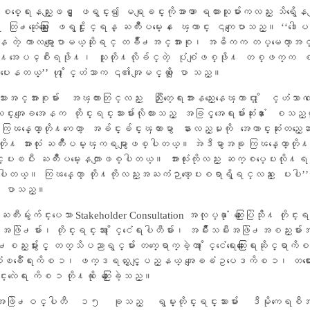
ကို စစ္ေရးနည္းျဖင့္ ေျဖရွင္း၍ မရျခင္းကိုအာဏာ ရထားသူမ်ားကလည္း သိရွိေနသျ
ေတြ႕ဆံုေဆြးေႏြး ေျဖရွင္းႏုိင္ရန္ ႀကိဳးပမ္းေန ေၾကာင္း ၎ကေျပာသည္။ ‘‘ဒါေပမ
းေန တဲ့ ကာလမွာေျပာမယ္ဆိုရင္ တခ်ိဳ႕အင္အားစု၊ အဓိကက တပ္မေတာ္အင္အ
ို႔အေပၚစီးရဖို႔၊ သူတို႔လိုခ်င္တဲ့ ပံုစံျဖစ္ဖို႔ တစ္ဖက္က စ
းေပးေနတယ္’’ ဟု ႏိုင္ဟံသာက ၎၏အျမင္ကို ေျပာ သည္။
းသားအင္အားစုမ်ား အၾကားတြင္လည္း ညီၫြတ္ေရးအားနည္းေနေၾကာင္း ႏိုင္ဟံသ
အေျခအေနက တိုင္းရင္းသားမ်ားလိုလားသည့္ အခြင့္အေရးမ်ားဆံုး႐ႈံး ေစသ
ၽန္ေတာ္တို႔ကေတာ့ အခ်င္းခ်င္းၾကားမွာ နားလည္မႈကို အေကာင္းဆံုးတည္ေဆာက
္တို႔ အားလံုး ႀကိဳးပမ္းၾကရမွာျဖစ္ပါတယ္။ အဲဒီမွာအခု ကြၽန္ေတာ္တိ
ာင္းေပးၿပီး ႀကိဳးပမ္းေနတာျဖစ္ပါတယ္။ အားလံုးကိုလည္း ဆက္စပ္ေပးလို႔
ျဖစ္ပါတယ္။ ကြၽန္ေတာ္ တို႔ကိုလည္းအႀကံဉာဏ္ေပးစရာရွိရင္လည္း ေပးပါ’
ေျပာသည္။
းမွဴးက်င္းပေသာ Stakeholder Consultation အလုပ္႐ံု ေဆြးေႏြးပြဲသိို႔ တိုင္း
အဖြဲ႕မ်ား၊ တိုင္းရင္းသား ႏိုင္ငံေရးပါတီမ်ား၊ အမ်ိဳးသမီးအဖြဲ႕အစည္းမ
ည္းမ်ားႏွင့္ တတ္သိပညာရွင္မ်ား တက္ေရာက္ခဲ့ကာ ႏိုင္ငံေရးေဆြးေႏြးေရးဆိုင္ရ
င့္လံုၿခံဳေရးကိစၥ၊ ဖက္ဒရယ္ႏွင့္ျပည္နယ္ အေျခခံဥပေဒကိစၥ၊ တရား
ာင္းလဲေရး ကိစၥ တို႔ကို ေဆြးေႏြးခဲ့သည္။
ြဲ႕ဝင္ပါတီ ၁၅ ခုသည္ ရွမ္းတိုင္းရင္းသားမ်ား ဒီမိုကေရစီအဖ