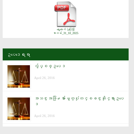
ရွေးကောက်ပွဲကြေငြာ
စာတမ်း_31_10_2025
ဥပေဒေရးရာ
လွ်ပ္စစ္ဥပေဒ
April 26, 2016
အသင္းအဖြဲ႕မ်ားမွတ္ပုံတင္ၿခင္းဆိုင္ရာဥပေ
ဒ
April 26, 2016