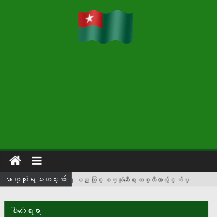
ေနာက္ဆံုးရသတင္းမ်ား
ျပည္ တြင္း စက္သုံးဆီေဈး တစ္လီတာလွ်င္ က်ပ္
၁၇၀ မွ ၂၆၅ အထိ ျမင့္တက္
တစ္လကို လူတူစက္႐ုပ္ ၁၀၀၀ ထုတ္လုပ္မယ့္ မစ္ဆူဘီရွီ
ပါတီေရးရာ