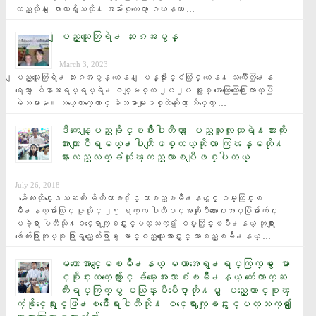
လည္လို႔ ေျပာတာရွိသလို႔ အမ်ားစုကေတာ့ ဂဃနဏ …
ျပည္သူေတြရဲ႕ ဆႏၵအမွန္
March 3, 2023
ျပည္သူေတြရဲ႕ ဆႏၵအမွန္ ယေန႔ ျမန္မာႏိုင္ငံတြင္ ယေန႔ ႀကဳံေတြ႕ေန
ရေသာ ျပႆနာအရပ္ရပ္ရဲ႕ ဇစ္ျမစ္က ၂၀၂၀ ခုႏွစ္ အေထြေထြေ႐ြးေကာက္ပြဲ 
မဲသမာမႈ။ ဘယ္ေလာက္ေတာင္ မဲသမာမႈျဖစ္လဲဆိုေတာ့ သိပ္ေတာ့ …
ဒီကေန့ျပည္ခုိင္ၿဖိဳးပါတီဟာ ျပည္သူလူထုရဲ႔အားကိုး
အားထားျပဳရမယ္႕ပါတီျဖစ္တယ္ဆိုတာ ကြၽန္မတို႔
နားလည္လက္ခံယုံၾကည္လာၿပီျဖစ္ပါတယ္
July 26, 2018
  မႏၲေလးတိုင္းေဒသႀကီး မိတီၴလာခ႐ိုင္ သာစည္ၿမိဳ႕နယ္ႏွင့္ ဝမ္းတြင္းၿ
မိဳ႕နယ္မ်ားတြင္ ဇူလိုင္ ၂၅ ရက္က ပါတီဝင္အဆိုျပဳလႊာေပးအပ္ပြဲမ်ားက်င္း
ပခဲ့ရာ ပါတီသို႔ဝင္ေရာက္ျခင္းႏွင့္ပတ္သက္၍ ဝမ္းတြင္းၿမိဳ႕နယ္ ဘုရားျ
ဖဴေက်းရြာအုပ္စု ရြာရွည္ေက်းရြာမွ ေမာင္စည္သူေအာင္ႏွင့္ သာစည္ၿမိဳ႕နယ္ …
မဟာေအာင္ေျမၿမိဳ႕နယ္ မဟာအေရွ႕ရပ္ကြက္မွ ေမာ
င္စုိင္းထက္ေက်ာ္ႏွင့္ ခ်မ္းေအးသာစံၿမိဳ႕နယ္ ကံေကာက္ႀ
ကီးရပ္ကြက္မွ မယြန္းမီမီေဇာ္တုိ႔မွ ျပည္ေထာင္စုၾ
ကံ့ခုိင္ေရးႏွင့္ဖြံ႕ၿဖိဳးေရးပါတီသုိ႔ ဝင္ေရာက္ျခင္းႏွင့္ပတ္သက္၍ ​ေျ