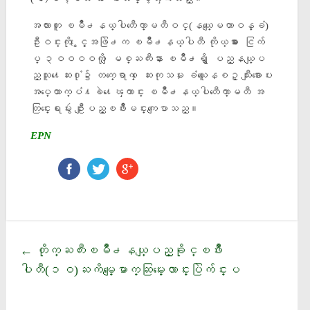
အလားတူ ၿမိဳ႕နယ္ပါတီေကာ္မတီဝင္(နယ္ေျမတာဝန္ခံ)
ဦးဝင္းကို ႏွင့္အဖြဲ႕က ၿမိဳ႕နယ္ပါတီ ကိုယ္စား ေငြက်
ပ္ ၃ဝဝဝဝကို ျမစ္ႀကီးနား ၿမိဳ႕ရွိ ျပည္နယ္ျပ
ည္သူ႔ေဆး႐ံု၌ တက္ေရာက္ ေဆးကုသမႈ ခံယူေနစဥ္ သီးျခားေပး
အပ္ေထာက္ပံ႔ခဲ႔ေၾကာင္း ၿမိဳ႕နယ္ပါတီေကာ္မတီ အ
တြင္းေရးမွဴး ဦးျပည့္ၿဖိဳးမင္းကေျပာသည္။
EPN
တိုက္ႀကီးၿမိဳ႕နယ္ျပည္ခိုင္ၿဖိဳး
←
ပါတီ(၁ဝ)ႀကိမ္ေျမာက္ဆြမ္းေလာင္းပြဲက်င္းပ