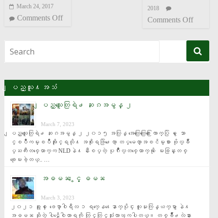
March 24, 2017
2018
Comments Off
Comments Off
ျပည္သူ႔အသံ
ျပည္သူေတြရဲ႕ ဆႏၵအမွန္ ၂
March 7, 2023
ျပည္သူေတြရဲ႕ ဆႏၵအမွန္ ၂ ၂၀၁၅ အလြန္ အေထြေထြေ႐ြးေကာက္ပြဲ မွ ေသာ
င္ၿပိဳကမ္းၿပိဳအႏိုင္ရလို႔ အစိုးရဖြဲ႕ေတာ့ တပ္မေတာ္အၿငိမ္းစား ဗိုလ္ခ်ဳ
ပ္ႀကီးတစ္ေယာက္က NLDနဲ႔ နီးစပ္တဲ့ ပုဂၢိဳလ္တစ္ေယာက္ကို ေမးခြန္းတစ္
ခုေမးခဲ့တယ္.. …
အဓမၼ ႏွင့္ ဓမၼ
March 3, 2023
၂၀၂၁ ခုႏွစ္ ေဖေဖာ္ဝါရီလ ၁ ရက္ေန႔ေနာက္ပိုင္း လူမႈကြန္ယက္မွာ နဲ႔ 
အဓမၼ ဆိုတဲ့ ပါဠိေဝါဟာရကို တြင္တြင္သုံးလာၾကပါတယ္။ တစ္ခ်ိဳ႕လဲနား