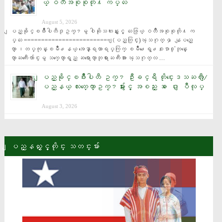
ယ္ ဝတၳဳအစုစုတို႔ ကပ္လႉ
August 5, 2026
ျပည္ခိုင္ၿဖိဳးပါတီဒုဥကၠ႒မွ ဝါဆိုသကၤန္းႏွင့္ လႉဖြယ္ ဝတၳဳအစုစုတို႔ က
ပ္လႉ ========================= (ျပည္တြင္း)ၾသဂုတ္ ၄ ေနျပည္ေ
တာ္ ၊တပ္ကုန္းၿမိဳ႕နယ္ အေနာ္ရထာရပ္ကြက္ ၿမိဳ႕ေရွ႕စႏၵာ႐ုံဘုန္းေ
တာ္ႀကီးေက်ာင္းမွ သက္ေတာ္ရွည္ ဆရာေတာ္ဘုရားႀကီးအား ၾသဂုတ္လ …
ျပည္ခိုင္ၿဖိဳးပါတီ ဥကၠ႒ ဦးခင္ရီ တိုင္းေဒသႀကီး/ျ
ပည္နယ္ လႊတ္ေတာ္ဥကၠ႒မ်ားႏွင့္ အစည္း အ ေဝး ျပဳလုပ္
August 3, 2026
ျပည္နယ္ႏွင့္တိုင္း သတင္းမ်ား