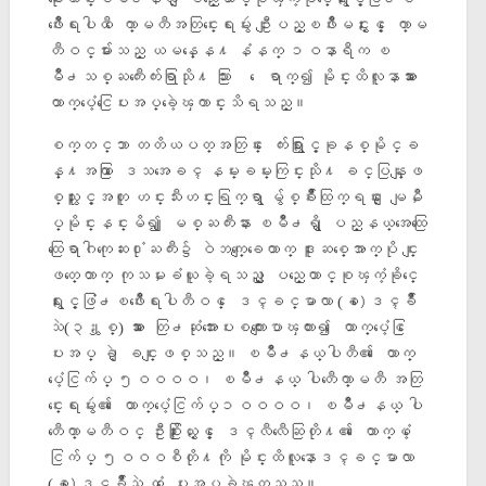
ဖိဳးေရးပါတီ ေကာ္မတီအတြင္းေရးမွဴး ဦးျပည့္ၿဖိဳးမင္းႏွင့္ ေကာ္မ
တီဝင္မ်ားသည္ ယမန္ေန႔ နံနက္ ၁ဝနာရီက ၿ
မိဳ႕သစ္ႀကီးေက်းရြာသို႔ သြား ေရာက္၍ မိုင္းထိလူနာအား ေ
ထာက္ပံ့ေငြေပးအပ္ခဲ့ေၾကာင္းသိရသည္။
စက္တင္ဘာ တတိယပတ္အတြင္း ေက်းရြာႏွင့္ခုနစ္မိုင္ခ
န္႔အကြာ ေဒသအေခၚ နမ္းခမ္းကြင္းသို႔ ခင္ပြန္းျဖ
စ္သူႏွင့္အတူ ဟင္းသီးဟင္းရြက္ရွာ မွ်စ္ခ်ဳိးထြက္ရင္း ေျမျမႇဳ
ပ္မိုင္းနင္းမိ၍ ျမစ္ႀကီးနား ၿမိဳ႕ရွိ ျပည္နယ္အေထြေ
ထြေရာဂါကုေဆး႐ံုႀကီး၌ ဝဲဘက္ေျခေထာက္ ဒူးဆစ္ေအာက္ပို င္းျ
ဖတ္ေတာက္ ကုသမႈခံယူခဲ့ရသည့္ ျပည္ေထာင္စုၾကံ့ခိုင္ေ
ရးႏွင့္ဖြံ႕ၿဖိဳးေရးပါတီဝင္ ေဒၚခင္မာလာ (ခ)ေဒၚခ်ဳိ
သဲ(၃၂ႏွစ္) အား ေတြ႕ဆုံအားေပးစကားေျပာၾကား၍ ေထာက္ပံ့ေငြ ေ
ပးအပ္ ခဲ့ ျခင္းျဖစ္သည္။ ၿမိဳ႕နယ္ပါတီ၏ ေထာက္
ပံ့ေငြက်ပ္ ၅ဝဝဝဝ၊ ၿမိဳ႕နယ္ ပါတီေကာ္မတီ အတြ
င္းေရးမွဴး၏ ေထာက္ပံ့ေငြက်ပ္၁ဝဝဝဝ၊ ၿမိဳ႕နယ္ ပါ
တီေကာ္မတီဝင္ ဦးစိုးႏြယ္ႏွင့္ ေဒၚလီလီေဆြတို႔၏ ေထာက္ပံ့ ေ
ငြက်ပ္ ၅ဝဝဝစီတို႔ကို မိုင္းထိလူနာေဒၚခင္မာလာ
(ခ)ေဒၚခ်ဳိသဲ ထံ ေပးအပ္ခဲ့ၾကသည္။