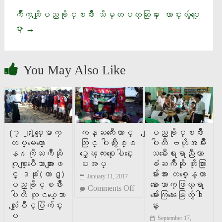
က်ိဳက္ထိုျပည္ခိုင္ၿဖိဳး သိမ္တပတ္ဆြမ္း ေလာင္းလွဴပူေ
ဇာ္
→
You May Also Like
(၇၂)ႏွစ္ေျမာက္
ကန္ႀကီးေထာင့္
ျပည္ခိုင္ၿဖိဳး
တပ္မေတာ္ေ
တြင္ ပါတီႏွစ္စ
ပါတီ ဗဟုိအမ်ဳိး
န႔ကိုႀကိဳဆို
ဥ္ေၾကးစုေပါင္းေ
သမီးေရးရာညီလာ
ဂုဏ္ျပဳေသာအားျဖ
ပးအပ္
ခံႀကိဳဆို ဘိုးဘြား
င့္ ဒဂံု(ေတာင္)ျ
မ်ားအား တစ္ေန့တာ
January 11, 2017
ပည္ခိုင္ၿဖိဳး
စားေသာက္ဖြယ္ရာ
Comments Off
ပါတီ လူငယ္ေဘာ
မ်ားေကြၽးေမြးလွဴဒါ
လံုးျပိဳင္ပြဲက်င္း
န္း
ပ
September 17,