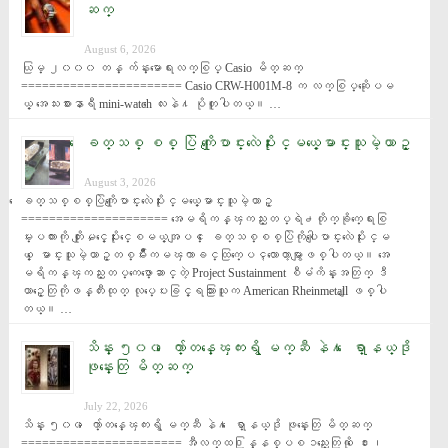
ဆက္
August 6, 2026
ယြမ္ ၂၀၀၀ တန္ က်န္းမာေရးလက္စြပ္ Casio မိတ္ဆက္ 
======================= Casio CRW-H001M-8 က လက္စြပ္ဆိုေပမ
ယ့္ အေသးစားနာရီ mini-watch ေလးနဲ႔ ပိုတူပါတယ္။ …
ေခတ္သစ္ စစ္ ပြဲ ကိုေျပာင္းလဲေပးႏိုင္မယ့္ေမာင္းသူမဲ့ယာဥ္
August 3, 2026
ေခတ္သစ္စစ္ပြဲကိုေျပာင္းလဲေပးႏိုင္မယ့္ေမာင္းသူမဲ့ယာဥ္ 
===================== အေမရိကန္ၾကည္းတပ္ရဲ႕တိုက္ခိုက္ေရးစြ
မ္းပကားကို တိုးျမႇင့္ေပးႏိုင္ေစမယ့္အျပင္ ေခတ္သစ္စစ္ပြဲကိုပါေျပာင္းလဲေပးႏိုင္မ
ယ့္ ေမာင္းသူမဲ့ယာဥ္တစ္မ်ိဳးကမၾကာခင္ထြက္ေပၚလာေတာ့မွာျဖစ္ပါတယ္။ အေ
မရိကန္ၾကည္းတပ္ကေဖာ္ေဆာင္တဲ့ Project Sustainment စီမံကိန္းအတြက္ ဒီ
ယာဥ္ေတြကိုဖန္တီးထုတ္ လုပ္ေပးခြင့္ရသြားသူက American Rheinmetall ျဖစ္ပါ
တယ္။ …
သိန္း ၅၀၀ ေက်ာ္တန္ေၾကးရွိ မက္ဆီ နဲ႔ ေရာ္နယ္ဒို
ဖုန္းေတြ မိတ္ဆက္
July 22, 2026
သိန္း ၅၀၀ ေက်ာ္တန္ေၾကးရွိ မက္ဆီ နဲ႔ ေရာ္နယ္ဒို ဖုန္းေတြ မိတ္ဆက္ 
======================= အီလက္ထ႐ြန္နစ္ပစၥည္းေတြကို ေ႐ႊ၊ 