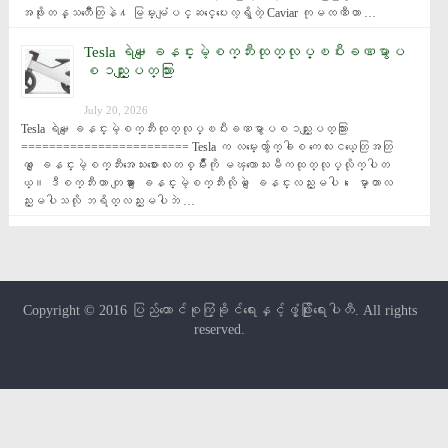
အဖိုးတန္သတၱဳေတြနဲ႔ မြမ္းမံျပင္ဆင္ေပးေလ့ရွိတဲ့ Caviar ကုမၸဏီဟာ …
Tesla ရဲ႕‌ေျခနင္းမဲ့စက္ဘီးထုတ္လုပ္ၿပီးခဏမွာပ
စၥည္းျပတ္သြား
July 20, 2026
Tesla ရဲ႕‌ေျခနင္းမဲ့စက္ဘီးထုတ္လုပ္ၿပီးခဏမွာပစၥည္းျပတ္သြား 
======================== Tesla က လမ္းေလွ်ာက္ခါစ ကေလးငယ္ေတြအတြ
က္ ေျခနင္းမဲ့စက္ဘီးအေသးစားေလးတစ္မ်ိဳးကို မၾကာေသးမီကထုတ္လုပ္လိုက္ပါတ
ယ္။ ဒီစက္ဘီးဟာ တျခား ေျခနင္းမဲ့စက္ဘီးလိုပဲ ေျခနင္းလည္းမပါ၊ ေမာ္တာလ
ည္းမပါသလို ဘရိတ္လည္းမပါဘဲ …
Copyright © 2016
ပြည်ထောင်စုကြံ့ခိုင်ရေးနှင့်ဖွံ့ဖြိုးရေးပါတီ
. All rights
reserved.