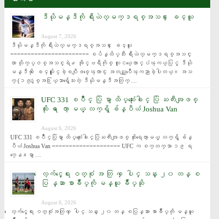
ဒီယိုမန္ဒီကို ရီးယဲလ္မက္ဒရစ္အသင္း ေခၚယူ
August 7, 2026
ဒီယိုမန္ဒီကို ရီးယဲလ္မက္ဒရစ္အသင္း ေခၚယူ 
======================= စပိန္ထိပ္သီး ရီးယဲလ္မက္ဒရစ္အသင္း
ဟာ လိုက္ပ္ဇစ္အသင္းရဲ႕ အိုင္ဗရီကိုစ္ လူငယ္ေတာင္ပံၾကယ္ပြင့္ ဒီယို
မန္ဒီကို ေခၚယူႏိုင္ခဲ့ၿပီျဖစ္ေၾကာင္း အတည္ျပဳေၾကညာခဲ့ပါတယ္။ အသ
က္ (၁၉)ႏွစ္အ႐ြယ္သာရွိေသးတဲ့ ဒီယိုမန္ဒီအတြက္ …
UFC 331 ၿပိဳင္ ပြဲ မွာ ထိပ္ဆုံးေခါင္ ပြဲ ႀကီးအျဖစ္
ထိုး ရ ေတာ့ မယ့္ လက္ရွိ ခ်န္ပီယံ ‌Joshua Van
August 6, 2026
UFC 331 ၿပိဳင္ပြဲမွာ ထိပ္ဆုံးေခါင္ပြဲႀကီးအျဖစ္ ထိုးရေတာ့မယ့္ လက္ရွိ ခ်န္
ပီယံ ‌Joshua Van ==================== UFC က စက္တက္ဘာ ၁၉ ရ
က္ေန႔မွာ …
ေလ့က်င့္ေရး ဝတ္စုံ အ တြ က္ ေပါင္ သန္း ၂၀ တန္ စ
ပြ န္ဆာ စာခ်ဳပ္ကို မန္ယူ ခ်ဳပ္ဆို
August 6, 2026
ေလ့က်င့္ေရး ဝတ္စုံအတြက္ ေပါင္ သန္း ၂၀ တန္ စပြန္ဆာ စာခ်ဳပ္ကို မန္ယူ 