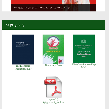
ကရင္ျပည္နယ္ သတင္းမ်ား ၾကည့္ရန္
စာအုပ္စင္
2008 Constitution (Eng-
Democracy Book
The Electronic
MM)
Transactions Law
ရွေးကောက်ပွဲ
ကြေညာစာတမ်း_မာတိကာ