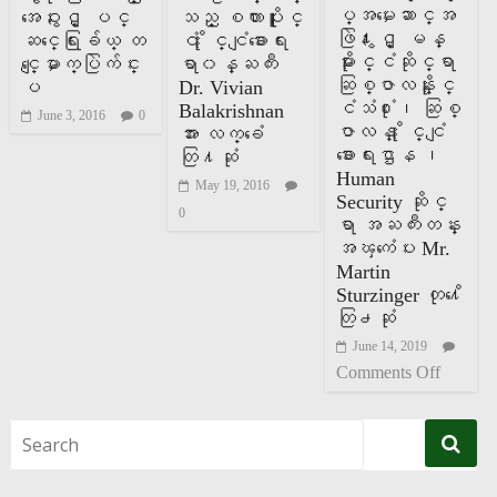
ပ္အမႈေဆာင္အ
အေဝးႏွင့္ ျပင္
သည္ စကၤာပူႏုိင္
ဖြဲ႔ႏွင့္ ျမန္
ဆင္ေရြးခ်ယ္ တ
ငံ ႏိုင္ငံျခားေရး
မာႏုိင္ငံဆုိင္ရာ
င္ေျမႇာက္ပြဲက်င္း
ရာ၀န္ႀကီး
ဆြစ္ဇာလန္ႏုိင္
ပ
Dr. Vivian
ငံသံ႐ုံး၊ ဆြစ္
Balakrishnan
June 3, 2016
0
ဇာလန္ ႏုိင္ငံျ
အား လက္ခံေ
ခားေရးဌာန ၊
တြ႔ဆံု
Human
May 19, 2016
Security ဆုိင္
0
ရာ အႀကီးတန္း
အၾကံေပး Mr.
Martin
Sturzinger တု႔ိေ
တြ႕ဆုံ
June 14, 2019
Comments Off