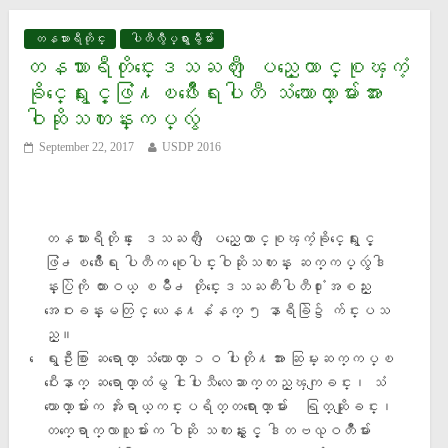
တနသၤာရီတိုင္း
ပါတီလွဳပ္ရွားမွဳမ်ား
တနသၤာရီတိုင္းေဒသႀကီး ျပည္ေထာင္စုၾကံ့
ခိုင္ေရးႏွင့္ဖြံ႔ၿဖိဳးေရးပါတီ သံဃာေတာ္မ်ားအား
ဝါဆိုသကၤန္းကပ္လွဴ
September 22, 2017
USDP 2016
တနသၤာရီတိုင္း ေဒသႀကီး ျပည္ေထာင္စုၾကံ့ခိုင္ေရးႏွင့္
ဖြံ႕ၿဖိဳးေရး ပါတီက စုေပါင္းဝါဆိုသကၤန္း ဆက္ကပ္လွဴဒါ
န္းပြဲကို ထားဝယ္ ၿမိဳ႕ တိုင္းေဒသႀကီးပါတီ႐ံုးအစည္း
အေဝးခန္းမတြင္ ယေန႔နံနက္ ၅ နာရီခြဲ၌ က်င္းပသ
ည္။
ေရွးဦးစြာ ဆရာေတာ္ သံဃာေတာ္ ၁ဝ ပါးတို႔အား ဆြမ္းဆက္ကပ္ၿ
ပီးေနာက္ ဆရာေတာ္ထံမွ ငါးပါးသီလေဆာက္တည္ၾကျခင္း၊ သံ
ဃာေတာ္မ်ားက အႏၲရာယ္ကင္းပရိတ္တရားေတာ္မ်ား ရြတ္ဆိုျခင္း၊
တက္ေရာက္လာသူမ်ားက ဝါဆို သကၤန္းႏွင့္ ဒါတဗၺဝတၴဳမ်ား