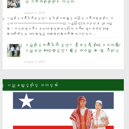
ယ္ ဝတၳဳအစုစုတို႔ ကပ္လႉ
August 5, 2026
ျပည္ခိုင္ၿဖိဳးပါတီဒုဥကၠ႒မွ ဝါဆိုသကၤန္းႏွင့္ လႉဖြယ္ ဝတၳဳအစုစုတို႔ က
ပ္လႉ ========================= (ျပည္တြင္း)ၾသဂုတ္ ၄ ေနျပည္ေ
တာ္ ၊တပ္ကုန္းၿမိဳ႕နယ္ အေနာ္ရထာရပ္ကြက္ ၿမိဳ႕ေရွ႕စႏၵာ႐ုံဘုန္းေ
တာ္ႀကီးေက်ာင္းမွ သက္ေတာ္ရွည္ ဆရာေတာ္ဘုရားႀကီးအား ၾသဂုတ္လ …
ျပည္ခိုင္ၿဖိဳးပါတီ ဥကၠ႒ ဦးခင္ရီ တိုင္းေဒသႀကီး/ျ
ပည္နယ္ လႊတ္ေတာ္ဥကၠ႒မ်ားႏွင့္ အစည္း အ ေဝး ျပဳလုပ္
August 3, 2026
ျပည္နယ္ႏွင့္တိုင္း သတင္းမ်ား