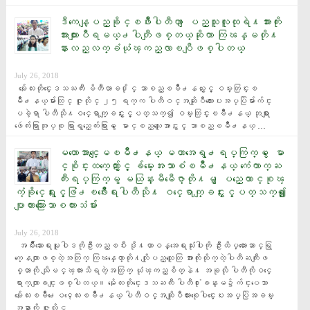
ဒီကေန့ျပည္ခုိင္ၿဖိဳးပါတီဟာ ျပည္သူလူထုရဲ႔အားကိုး
အားထားျပဳရမယ္႕ပါတီျဖစ္တယ္ဆိုတာ ကြၽန္မတို႔
နားလည္လက္ခံယုံၾကည္လာၿပီျဖစ္ပါတယ္
July 26, 2018
  မႏၲေလးတိုင္းေဒသႀကီး မိတီၴလာခ႐ိုင္ သာစည္ၿမိဳ႕နယ္ႏွင့္ ဝမ္းတြင္းၿ
မိဳ႕နယ္မ်ားတြင္ ဇူလိုင္ ၂၅ ရက္က ပါတီဝင္အဆိုျပဳလႊာေပးအပ္ပြဲမ်ားက်င္း
ပခဲ့ရာ ပါတီသို႔ဝင္ေရာက္ျခင္းႏွင့္ပတ္သက္၍ ဝမ္းတြင္းၿမိဳ႕နယ္ ဘုရားျ
ဖဴေက်းရြာအုပ္စု ရြာရွည္ေက်းရြာမွ ေမာင္စည္သူေအာင္ႏွင့္ သာစည္ၿမိဳ႕နယ္ …
မဟာေအာင္ေျမၿမိဳ႕နယ္ မဟာအေရွ႕ရပ္ကြက္မွ ေမာ
င္စုိင္းထက္ေက်ာ္ႏွင့္ ခ်မ္းေအးသာစံၿမိဳ႕နယ္ ကံေကာက္ႀ
ကီးရပ္ကြက္မွ မယြန္းမီမီေဇာ္တုိ႔မွ ျပည္ေထာင္စုၾ
ကံ့ခုိင္ေရးႏွင့္ဖြံ႕ၿဖိဳးေရးပါတီသုိ႔ ဝင္ေရာက္ျခင္းႏွင့္ပတ္သက္၍ ​ေျ
ပာျကားသြား​ေသာစကားသံမ်ား
July 26, 2018
  အမ်ဳိးသားေရးမူဝါဒကိုဦးတည္ၿပီး ဒို႔တာဝန္အေရးသံုးပါးကို ဦးထိပ္ထားေဆာင္ရြ
က္ေနတာျဖစ္တဲ့အတြက္ ကြၽန္ေတာ္တို႔လိုျပည္သူေတြ အားကိုးထိုက္တဲ့ပါတီႀကီးျဖ
စ္တာကို သိျမင္ၾကားသိရတဲ့အတြက္ ယံုၾကည္စိတ္နဲ႔ အခုလို ပါတီကိုဝင္ေ
ရာက္လာျခင္းျဖစ္ပါတယ္​။ မႏၲေလးတိုင္းေဒသႀကီး ပါတီ႐ံုးခန္းမ၌က်င္းပေသာ 
မႏၲေလးၿမိဳ႕ေပၚေလးၿမိဳ႕နယ္ ပါတီဝင္အဆုိျပဳလႊာစုေပါင္းေပးအပ္ပြဲအခမ္း
အနားကုိ ဇူလိုင္ …