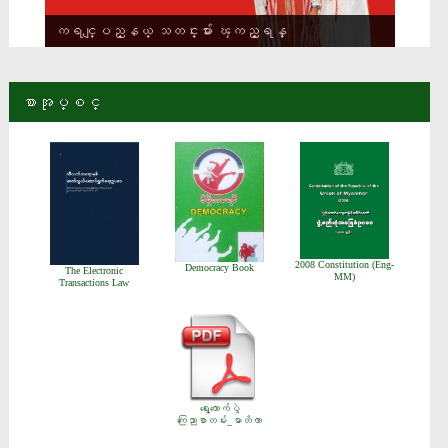
ကရင္ျပည္နယ္ သတင္းမ်ား ၾကည့္ရန္
စာအုပ္စင္
2008 Constitution (Eng-
Democracy Book
The Electronic
MM)
Transactions Law
ရွေးကောက်ပွဲ
ကြေညာစာတမ်း_မာတိကာ