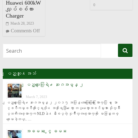
Huawei 600kW
0
လျှပ်စစ်ကား
Charger
March 28, 2023
Comments Off
ျပည္သူ႔အသံ
ျပည္သူေတြရဲ႕ ဆႏၵအမွန္ ၂
March 7, 2023
ျပည္သူေတြရဲ႕ ဆႏၵအမွန္ ၂ ၂၀၁၅ အလြန္ အေထြေထြေ႐ြးေကာက္ပြဲ မွ ေသာ
င္ၿပိဳကမ္းၿပိဳအႏိုင္ရလို႔ အစိုးရဖြဲ႕ေတာ့ တပ္မေတာ္အၿငိမ္းစား ဗိုလ္ခ်ဳ
ပ္ႀကီးတစ္ေယာက္က NLDနဲ႔ နီးစပ္တဲ့ ပုဂၢိဳလ္တစ္ေယာက္ကို ေမးခြန္းတစ္
ခုေမးခဲ့တယ္.. …
အဓမၼ ႏွင့္ ဓမၼ