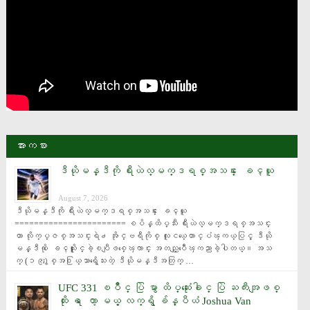
အားကစား
ဒီယိုမန္ဒီကို ရီးယဲလ္မက္ဒရစ္အသင္း ေခၚယူ
August 7, 2026
ဒီယိုမန္ဒီကို ရီးယဲလ္မက္ဒရစ္အသင္း ေခၚယူ 
======================= စပိန္ထိပ္သီး ရီးယဲလ္မက္ဒရစ္အသင္း
ဟာ လိုက္ပ္ဇစ္အသင္းရဲ႕ အိုင္ဗရီကိုစ္ လူငယ္ေတာင္ပံၾကယ္ပြင့္ ဒီယို
မန္ဒီကို ေခၚယူႏိုင္ခဲ့ၿပီျဖစ္ေၾကာင္း အတည္ျပဳေၾကညာခဲ့ပါတယ္။ အသ
က္ (၁၉)ႏွစ္အ႐ြယ္သာရွိေသးတဲ့ ဒီယိုမန္ဒီအတြက္ …
UFC 331 ၿပိဳင္ ပြဲ မွာ ထိပ္ဆုံးေခါင္ ပြဲ ႀကီးအျဖစ္
ထိုး ရ ေတာ့ မယ့္ လက္ရွိ ခ်န္ပီယံ ‌Joshua Van