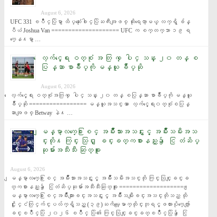
August 6, 2026
UFC 331 ၿပိဳင္ပြဲမွာ ထိပ္ဆုံးေခါင္ပြဲႀကီးအျဖစ္ ထိုးရေတာ့မယ့္ လက္ရွိ ခ်န္
ပီယံ ‌Joshua Van ==================== UFC က စက္တက္ဘာ ၁၉ ရ
က္ေန႔မွာ …
ေလ့က်င့္ေရး ဝတ္စုံ အ တြ က္ ေပါင္ သန္း ၂၀ တန္ စ
ပြ န္ဆာ စာခ်ဳပ္ကို မန္ယူ ခ်ဳပ္ဆို
August 6, 2026
ေလ့က်င့္ေရး ဝတ္စုံအတြက္ ေပါင္ သန္း ၂၀ တန္ စပြန္ဆာ စာခ်ဳပ္ကို မန္ယူ 
ခ်ဳပ္ဆို ================= မန္ယူအသင္းဟာ ေလ့က်င့္ေရး၀တ္စုံစပြန္
ဆာအျဖစ္ Betway နဲ႔ …
ျမန္မာ့လက္ေ႐ြးစင္ အမ်ိဳးသားအသင္းႏွင့္ အမ်ိဳးသမီးအသ
င္းတို႔ ကြင္း သြင္း ျခင္းခတ္ကစားနည္း၌ ေငြ တံဆိပ္
ဆုမ်ားအသီးသီး ဆြတ္ခူး
August 6, 2026
ျမန္မာ့လက္ေ႐ြးစင္ အမ်ိဳးသားအသင္းႏွင့္ အမ်ိဳးသမီးအသင္းတို ကြင္းသြင္းျခင္းခ
တ္ကစားနည္း၌ ေငြတံဆိပ္ဆုမ်ားအသီးသီးဆြတ္ခူး ==================== ျ
မန္မာ့လက္ေ႐ြးစင္အမ်ိဳးသားျခင္းအသင္းႏွင့္ အမ်ိဳးသမီးျခင္းအသင္းတိုသည္ ထို
င္းႏိုင္ငံတြင္က်င္းပလ်က္ရွိသည့္ (၃၉)ႀကိမ္ေျမာက္ထိုင္းဘုရင့္ဖလားပိုက္ေက်ာ္ျ
ခင္းၿပိဳင္ပြဲ ၂၀၂၆ ၿပိဳင္ ပြဲ၏ ကြင္းသြင္းျခင္းခတ္ၿပိဳင္ပြဲ၌ ေငြ