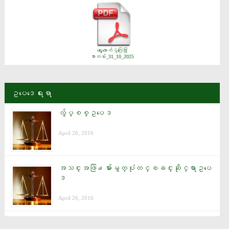
ရွေးကောက်ပွဲကြေငြာ
စာတမ်း_31_10_2025
ဥပေဒေရးရာ
လွ်ပ္စစ္ဥပေဒ
April 26, 2016
အသင္းအဖြဲ႕မ်ားမွတ္ပုံတင္ၿခင္းဆိုင္ရာဥပေ
ဒ
April 26, 2016