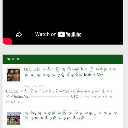
အားကစား
UFC 331 ၿပိဳင္ ပြဲ မွာ ထိပ္ဆုံးေခါင္ ပြဲ ႀကီးအျဖစ္
ထိုး ရ ေတာ့ မယ့္ လက္ရွိ ခ်န္ပီယံ ‌Joshua Van
August 6, 2026
UFC 331 ၿပိဳင္ပြဲမွာ ထိပ္ဆုံးေခါင္ပြဲႀကီးအျဖစ္ ထိုးရေတာ့မယ့္ လက္ရွိ ခ်န္
ပီယံ ‌Joshua Van ==================== UFC က စက္တက္ဘာ ၁၉ ရ
က္ေန႔မွာ …
ေလ့က်င့္ေရး ဝတ္စုံ အ တြ က္ ေပါင္ သန္း ၂၀ တန္ စ
ပြ န္ဆာ စာခ်ဳပ္ကို မန္ယူ ခ်ဳပ္ဆို