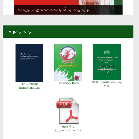
ကရင္ျပည္နယ္ သတင္းမ်ား ၾကည့္ရန္
စာအုပ္စင္
2008 Constitution (Eng-
Democracy Book
The Electronic
MM)
Transactions Law
ရွေးကောက်ပွဲ
ကြေညာစာတမ်း_မာတိကာ