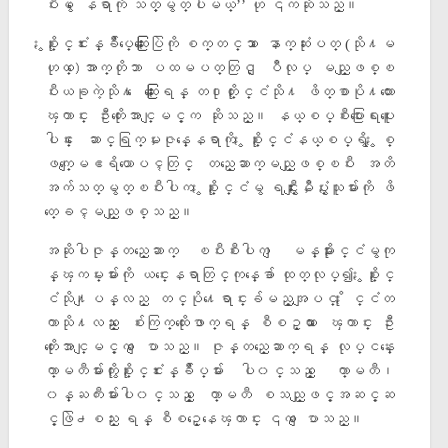
ပီးမွ ေနရာကုိ သတ္္မွတ္ပါမယ္’’ ဟု ၎ကဆုိသည္။
ႏွစ္ႏုိင္ငံၫႊန္ခ်ဳပ္ေဆြးေႏြးပြဲကုိ စက္တင္ဘာ ေနာက္ဆုံးပတ္ (သုိ႔မ
ဟုတ္)ေအာက္တိုဘာ ပထမပတ္တြင္ ျပဳလုပ္ မည္ျဖစ္ၿ
ပီးယခုကဲ့သုိ႔ ေဆြးေႏြးရန္ တ႐ုတ္ႏုိင္ငံသုိ႔ ဖိတ္စာပုိ႔ထားေ
ၾကာင္း ဦးတိုးေအာင္ျမင့္က ဆုိသည္။ နယ္စပ္စီးပြားေရးပူးေ
ပါင္း ေဆာင္ရြက္မႈဇုန္ေနရာကုိ ႏွစ္ႏုိင္ငံနယ္စပ္ရွိ ႏွစ္
ဖက္ေျမဧရိယာေပၚတြင္ တည္ေဆာက္မည္ျဖစ္ၿပီး အတိ
အက်သတ္မွတ္ၿပီးပါက ႏွစ္ႏုိင္ငံမွ ရင္းႏွီးျမႇဳပ္ႏွံသူမ်ားကုိ ဖိ
တ္ေခၚမည္ျဖစ္သည္။
အဆုိပါဇုန္တည္ေဆာက္ ၿပီးစီးပါက ျမန္မာႏုိင္ငံမွကု
န္ၾကမ္းမ်ားကုိ ယင္းေနရာတြင္ကုန္ေခ်ာ ထုတ္လုပ္၍ ႏွစ္ႏုိင္
ငံသုိ႔ျပန္လည္ တင္ပုိ႔ေရာင္းခ်မည့္အျပင္ ႏုိင္ငံတ
ကာသုိ႔လည္း ေစ်းကြက္ထုိးေဖာက္ရန္ စီစဥ္ထား ေၾကာင္း ဦး
တိုးေအာင္ျမင့္က ေျပာသည္။ ဇုန္တည္ေဆာက္ရန္ လုပ္ငန္းေ
ကာ္မတီမ်ားကုိႏွစ္ႏုိင္ငံၫႊန္ခ်ဳပ္မ်ား ပါ၀င္သည့္ ေကာ္မတီ၊
၀န္ႀကီးမ်ားပါ၀င္သည့္ ေကာ္မတီ စသည္ျဖင့္အဆင့္ဆ
င့္ဖြဲ႕စည္း ရန္ စီစဥ္ေနေၾကာင္း ၎က ေျပာသည္။