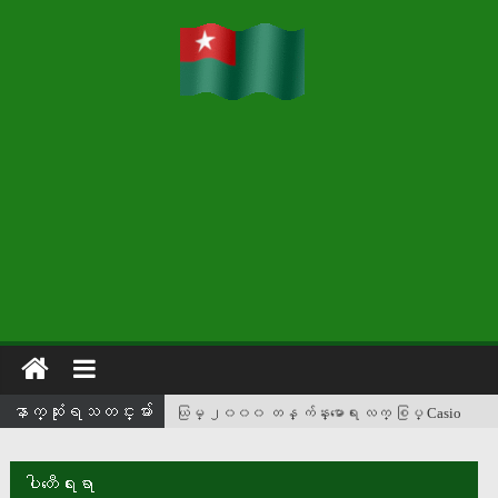
ေနာက္ဆံုးရသတင္းမ်ား
ယြမ္ ၂၀၀၀ တန္ က်န္းမာေရး လက္ စြပ္ Casio
မိတ္ဆက္
ႏိုင္ငံေတာ္သမၼတ ထိုင္းႏိုင္ငံသို႔ ေရာက္ရွိ
ပါတီေရးရာ