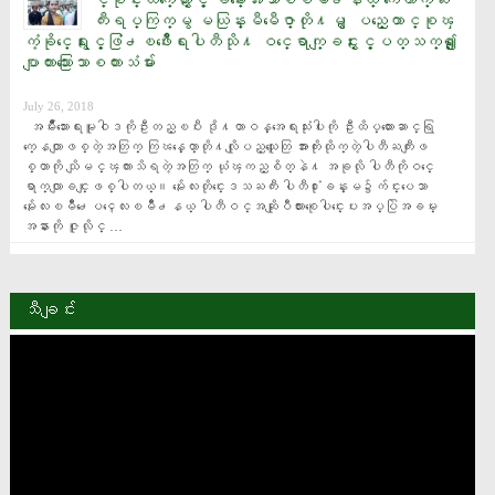
ကီးရပ္ကြက္မွ မယြန္းမီမီေဇာ္တုိ႔မွ ျပည္ေထာင္စုၾ
ကံ့ခုိင္ေရးႏွင့္ဖြံ႕ၿဖိဳးေရးပါတီသုိ႔ ဝင္ေရာက္ျခင္းႏွင့္ပတ္သက္၍ ​ေျ
ပာျကားသြား​ေသာစကားသံမ်ား
July 26, 2018
  အမ်ဳိးသားေရးမူဝါဒကိုဦးတည္ၿပီး ဒို႔တာဝန္အေရးသံုးပါးကို ဦးထိပ္ထားေဆာင္ရြ
က္ေနတာျဖစ္တဲ့အတြက္ ကြၽန္ေတာ္တို႔လိုျပည္သူေတြ အားကိုးထိုက္တဲ့ပါတီႀကီးျဖ
စ္တာကို သိျမင္ၾကားသိရတဲ့အတြက္ ယံုၾကည္စိတ္နဲ႔ အခုလို ပါတီကိုဝင္ေ
ရာက္လာျခင္းျဖစ္ပါတယ္​။ မႏၲေလးတိုင္းေဒသႀကီး ပါတီ႐ံုးခန္းမ၌က်င္းပေသာ 
မႏၲေလးၿမိဳ႕ေပၚေလးၿမိဳ႕နယ္ ပါတီဝင္အဆုိျပဳလႊာစုေပါင္းေပးအပ္ပြဲအခမ္း
အနားကုိ ဇူလိုင္ …
သီချင်း