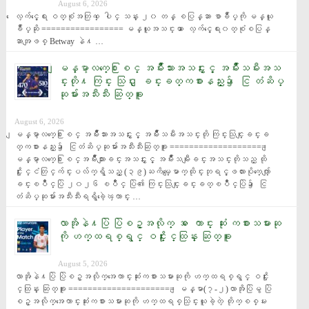
August 6, 2026
ေလ့က်င့္ေရး ဝတ္စုံအတြက္ ေပါင္ သန္း ၂၀ တန္ စပြန္ဆာ စာခ်ဳပ္ကို မန္ယူ 
ခ်ဳပ္ဆို ================= မန္ယူအသင္းဟာ ေလ့က်င့္ေရး၀တ္စုံစပြန္
ဆာအျဖစ္ Betway နဲ႔ …
ျမန္မာ့လက္ေ႐ြးစင္ အမ်ိဳးသားအသင္းႏွင့္ အမ်ိဳးသမီးအသ
င္းတို႔ ကြင္း သြင္း ျခင္းခတ္ကစားနည္း၌ ေငြ တံဆိပ္
ဆုမ်ားအသီးသီး ဆြတ္ခူး
August 6, 2026
ျမန္မာ့လက္ေ႐ြးစင္ အမ်ိဳးသားအသင္းႏွင့္ အမ်ိဳးသမီးအသင္းတို ကြင္းသြင္းျခင္းခ
တ္ကစားနည္း၌ ေငြတံဆိပ္ဆုမ်ားအသီးသီးဆြတ္ခူး ==================== ျ
မန္မာ့လက္ေ႐ြးစင္အမ်ိဳးသားျခင္းအသင္းႏွင့္ အမ်ိဳးသမီးျခင္းအသင္းတိုသည္ ထို
င္းႏိုင္ငံတြင္က်င္းပလ်က္ရွိသည့္ (၃၉)ႀကိမ္ေျမာက္ထိုင္းဘုရင့္ဖလားပိုက္ေက်ာ္ျ
ခင္းၿပိဳင္ပြဲ ၂၀၂၆ ၿပိဳင္ ပြဲ၏ ကြင္းသြင္းျခင္းခတ္ၿပိဳင္ပြဲ၌ ေငြ
တံဆိပ္ဆုမ်ားအသီးသီးရရွိခဲ့ေၾကာင္း …
လာအိုနဲ႔ပြဲ ပြဲစဥ္အလိုက္ အ ေကာင္း ဆုံး ကစားသမားဆု
ကို ဟက္ထရစ္ရွင္ ဝင္းႏိုင္ထြန္း ဆြတ္ခူး
August 5, 2026
လာအိုနဲ႔ပြဲ ပြဲစဥ္အလိုက္အေကာင္းဆုံးကစားသမားဆုကို ဟက္ထရစ္ရွင္ ဝင္းႏို
င္ထြန္း ဆြတ္ခူး ====================== ျမန္မာ(၇-၂)လာအိုပြဲမွ ပြဲ
စဥ္အလိုက္အေကာင္းဆုံးကစားသမားဆုကို ဟက္ထရစ္သြင္းယူခဲ့တဲ့ တိုက္စစ္မႉး 