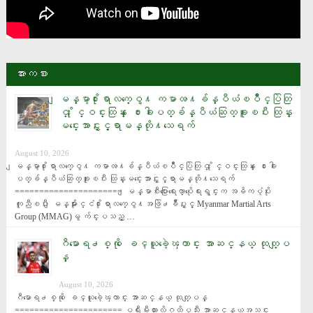
အားကစား
ျမန္မာ့႐ိုးရာလက္ေဝွ႔ ကမာၻ႔ခ်န္ပီယံၿပိဳင္ပြဲတြ
င္ ႏိုင္ဝင္းထြန္း ေ႐ႊခါးပတ္ခ်န္ပီယံဆြတ္ခူးၿပီး ထြန္း
မင္းေအာင္ႏွင့္ရာမန္တို႔သေရက်
August 10, 2026
ျမန္မာ့႐ိုးရာလက္ေဝွ႔ ကမာၻ႔ခ်န္ပီယံၿပိဳင္ပြဲတြင္ ႏိုင္ဝင္းထြန္း ေ႐ႊခါး
ပတ္ခ်န္ပီယံဆြတ္ခူးၿပီး ထြန္းမင္းေအာင္ႏွင့္ရာမန္တို႔သေရက် 
====================== ျမန္မာစီးပြားေရးေကာ္ပိုေရးရွင္းက အဓိကပံ့ပိုး
ကူညီၿပီး ျမန္မာႏိုင္ငံ႐ိုးရာလက္ေဝွ႔အဖြဲ႕ခ်ဳပ္ႏွင့္ Myanmar Martial Arts 
Group (MMAG)မွ က်င္းပသည့္ …
ဂီမာေရ႕စ္ကို ေခၚယူခဲ့ေၾကာင္း အာဆင္နယ္ ထုတ္ျပ
န္
August 10, 2026
ဂီမာေရ႕စ္ကို ေခၚယူခဲ့ေၾကာင္း အာဆင္နယ္ ထုတ္ျပန္ 
====================== ပရီးမီးယားလိဂ္ထိပ္သီး အာဆင္နယ္အသင္း