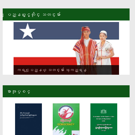
ျပည္နယ္ႏွင့္တိုင္း သတင္းမ်ား
ကရင္ျပည္နယ္ သတင္းမ်ား ၾကည့္ရန္
စာအုပ္စင္