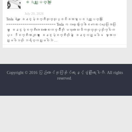
စၥည္းျပတ္သြား
July 20, 2026
Tesla ရဲ႕‌ေျခနင္းမဲ့စက္ဘီးထုတ္လုပ္ၿပီးခဏမွာပစၥည္းျပတ္သြား 
======================== Tesla က လမ္းေလွ်ာက္ခါစ ကေလးငယ္ေတြအတြ
က္ ေျခနင္းမဲ့စက္ဘီးအေသးစားေလးတစ္မ်ိဳးကို မၾကာေသးမီကထုတ္လုပ္လိုက္ပါတ
ယ္။ ဒီစက္ဘီးဟာ တျခား ေျခနင္းမဲ့စက္ဘီးလိုပဲ ေျခနင္းလည္းမပါ၊ ေမာ္တာလ
ည္းမပါသလို ဘရိတ္လည္းမပါဘဲ …
Copyright © 2016
ပြည်ထောင်စုကြံ့ခိုင်ရေးနှင့်ဖွံ့ဖြိုးရေးပါတီ
. All rights
reserved.