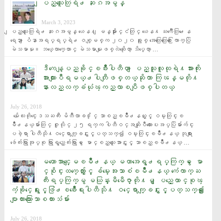
ျပည္သူေတြရဲ႕ ဆႏၵအမွန္
March 3, 2023
ျပည္သူေတြရဲ႕ ဆႏၵအမွန္ ယေန႔ ျမန္မာႏိုင္ငံတြင္ ယေန႔ ႀကဳံေတြ႕ေန
ရေသာ ျပႆနာအရပ္ရပ္ရဲ႕ ဇစ္ျမစ္က ၂၀၂၀ ခုႏွစ္ အေထြေထြေ႐ြးေကာက္ပြဲ 
မဲသမာမႈ။ ဘယ္ေလာက္ေတာင္ မဲသမာမႈျဖစ္လဲဆိုေတာ့ သိပ္ေတာ့ …
ဒီကေန့ျပည္ခုိင္ၿဖိဳးပါတီဟာ ျပည္သူလူထုရဲ႔အားကိုး
အားထားျပဳရမယ္႕ပါတီျဖစ္တယ္ဆိုတာ ကြၽန္မတို႔
နားလည္လက္ခံယုံၾကည္လာၿပီျဖစ္ပါတယ္
July 26, 2018
  မႏၲေလးတိုင္းေဒသႀကီး မိတီၴလာခ႐ိုင္ သာစည္ၿမိဳ႕နယ္ႏွင့္ ဝမ္းတြင္းၿ
မိဳ႕နယ္မ်ားတြင္ ဇူလိုင္ ၂၅ ရက္က ပါတီဝင္အဆိုျပဳလႊာေပးအပ္ပြဲမ်ားက်င္း
ပခဲ့ရာ ပါတီသို႔ဝင္ေရာက္ျခင္းႏွင့္ပတ္သက္၍ ဝမ္းတြင္းၿမိဳ႕နယ္ ဘုရားျ
ဖဴေက်းရြာအုပ္စု ရြာရွည္ေက်းရြာမွ ေမာင္စည္သူေအာင္ႏွင့္ သာစည္ၿမိဳ႕နယ္ …
မဟာေအာင္ေျမၿမိဳ႕နယ္ မဟာအေရွ႕ရပ္ကြက္မွ ေမာ
င္စုိင္းထက္ေက်ာ္ႏွင့္ ခ်မ္းေအးသာစံၿမိဳ႕နယ္ ကံေကာက္ႀ
ကီးရပ္ကြက္မွ မယြန္းမီမီေဇာ္တုိ႔မွ ျပည္ေထာင္စုၾ
ကံ့ခုိင္ေရးႏွင့္ဖြံ႕ၿဖိဳးေရးပါတီသုိ႔ ဝင္ေရာက္ျခင္းႏွင့္ပတ္သက္၍ ​ေျ
ပာျကားသြား​ေသာစကားသံမ်ား
July 26, 2018