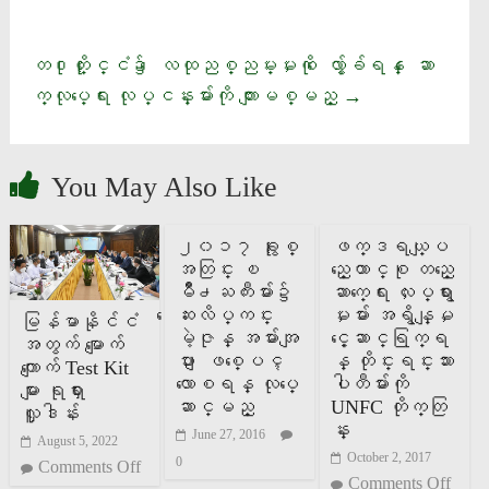
တ႐ုတ္ႏိုင္ငံ၌ ေလထုညစ္ညမ္းမႈကို ေလွ်ာ့ခ်ရန္ ေဆာ
က္လုပ္ေရး လုပ္ငန္းမ်ားကို တားျမစ္မည္
→
You May Also Like
၂၀၁၇ ခုႏွစ္
ဖက္ဒရယ္ျပ
အတြင္း ၿ
ည္ေထာင္စု တည္ေ
မိဳ႕ႀကီးမ်ား၌
ဆာက္ေရး လႈပ္ရွား
ေဆးလိပ္ကင္း
မႈမ်ား အရွိန္ျမႇ
မြန်မာနိုင်ငံ
မဲ့ဇုန္ အမ်ားအျ
င့္ေဆာင္ရြက္ရ
အတွက် မျောက်
ပား ျဖစ္ေပၚ
န္ တိုင္းရင္းသား
ကျောက် Test Kit
လာေစရန္ လုပ္ေ
ပါတီမ်ားကို
များ ရုရှား
ဆာင္မည္
UNFC တိုက္တြ
လှူဒါန်း
န္း
June 27, 2016
August 5, 2022
October 2, 2017
0
Comments Off
Comments Off