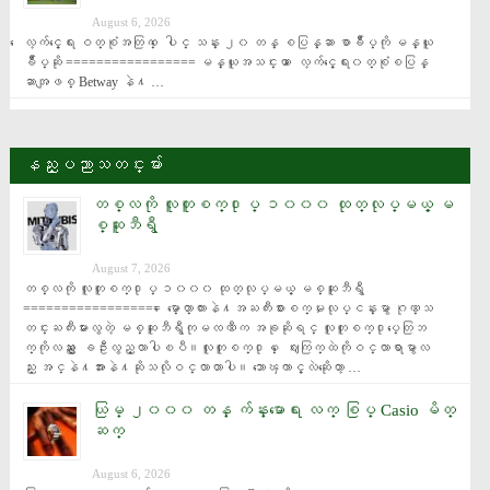
August 6, 2026
ေလ့က်င့္ေရး ဝတ္စုံအတြက္ ေပါင္ သန္း ၂၀ တန္ စပြန္ဆာ စာခ်ဳပ္ကို မန္ယူ 
ခ်ဳပ္ဆို ================= မန္ယူအသင္းဟာ ေလ့က်င့္ေရး၀တ္စုံစပြန္
ဆာအျဖစ္ Betway နဲ႔ …
နည္းပညာသတင္းမ်ား
တစ္လကို လူတူစက္႐ုပ္ ၁၀၀၀ ထုတ္လုပ္မယ့္ မ
စ္ဆူဘီရွီ
August 7, 2026
တစ္လကို လူတူစက္႐ုပ္ ၁၀၀၀ ထုတ္လုပ္မယ့္ မစ္ဆူဘီရွီ 
================== ေမာ္ေတာ္ကားနဲ႔အႀကီးစားစက္မႈလုပ္ငန္းမွာ ဂုဏ္သ
တင္းႀကီးမားလွတဲ့ မစ္ဆူဘီရွီကုမၸဏီက အခုဆိုရင္ လူတူစက္႐ုပ္ေတြဘ
က္ကိုလည္း ေျခဦးလွည့္လာပါၿပီ။လူတူစက္႐ုပ္ ေဈးကြက္ထဲကိုဝင္လာရာမွာလ
ည္း အင္နဲ႔အားနဲ႔ဆိုသလိုဝင္လာတာပါ။ ဘာေၾကာင့္လဲဆိုေတာ့ …
ယြမ္ ၂၀၀၀ တန္ က်န္းမာေရး လက္ စြပ္ Casio မိတ္
ဆက္
August 6, 2026