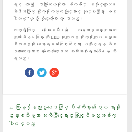
ရင္ ဘာေတြ ေျပာသြားတယ္ဆိုတာ ခ်က္ခ်င္း မသိႏိုင္ဘူးေလ။
အဲဒီအတြက္ တိုက္႐ိုက္ၾကည့္ႏိုင္ေအာင္ လုပ္ေပးသြားမွာ ျဖစ္
ပါတယ္’’ဟု ဦး စိုင္းေက်ာ္ေဇာ က ေျပာသည္။
လက္ရွိတြင္ မႏၲေလးၿမိဳ႕၌ ေဒၚေအာင္ဆန္းစုၾက
ည္၏မိန္႔ခြန္း ကို LED ဘုတ္ျဖင့္ တိုက္႐ိုက္ျပ မည့္အ
စီအစဥ္ကို မေနာ္ရမၼံကြင္းတြင္သာ ျပသႏိုင္ရန္ စီစ
ဥ္ထားေသးေၾကာင္း မႏၲေလးတိုင္းေဒသ ႀကီးအစိုးရအဖြဲ႕မွ သိ
ရသည္။
ကြန္ဒိုနည္းဥပေဒတြင္ စီမံကိန္း၏ ၃၀ ရာခို
←
င္ႏႈန္းၿပီးမွသာ ႀကိဳပြိဳင့္ေရာင္းခြင့္ျပဳမည့္အခ်က္
ပါ၀င္မည္