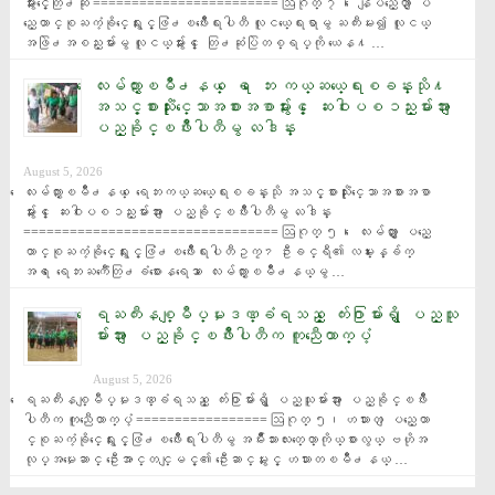
မ်ားႏွင့္ေတြ႕ဆုံ ======================== ဩဂုတ္ ၇၊ ေနျပည္ေတာ္ ျပ
ည္ေထာင္စုႀကံ့ခိုင္ေရးႏွင့္ဖြံ႕ၿဖိဳးေရးပါတီ လူငယ္ေရးရာမွ ႀကီးမႉး၍ လူငယ္
အဖြဲ႕အစည္းမ်ားမွ လူငယ္မ်ားႏွင့္ ေတြ႕ဆုံပြဲတစ္ရပ္ကို ယေန႔ …
ေလးမ်က္ႏွာၿမိဳ႕နယ္ ေရ ေဘး ကယ္ဆယ္ေရးစခန္းသို႔
အသင့္စားသုံးႏိုင္ေသာအစားအစာမ်ားႏွင့္ ေဆးဝါးပစၥည္းမ်ားအား ျ
ပည္ခိုင္ၿဖိဳးပါတီမွ လႉဒါန္း
August 5, 2026
ေလးမ်က္ႏွာၿမိဳ႕နယ္ ေရေဘးကယ္ဆယ္ေရးစခန္းသို အသင့္စားသုံးႏိုင္ေသာအစားအစာ
မ်ားႏွင့္ ေဆးဝါးပစၥည္းမ်ားအား ျပည္ခိုင္ၿဖိဳးပါတီမွ လႉဒါန္း 
================================= ဩဂုတ္ ၅၊ ေလးမ်က္ႏွာ ျပည္ေ
ထာင္စုႀကံ့ခိုင္ေရးႏွင့္ဖြံ႕ၿဖိဳးေရးပါတီဥကၠ႒ ဦးခင္ရီ၏ လမ္းၫႊန္ခ်က္
အရ ေရေဘးႀကဳံေတြ႕ခံစားေနရေသာ ေလးမ်က္ႏွာၿမိဳ႕နယ္မွ …
ေရႀကီးနစ္ျမဳပ္မႈဒဏ္ခံရသည့္ ေက်း႐ြာမ်ားရွိ ျပည္သူ
မ်ားအား ျပည္ခိုင္ၿဖိဳးပါတီက ကူညီေထာက္ပံ့
August 5, 2026
ေရႀကီးနစ္ျမဳပ္မႈဒဏ္ခံရသည့္ ေက်း႐ြာမ်ားရွိ ျပည္သူမ်ားအား ျပည္ခိုင္ၿဖိဳး
ပါတီက ကူညီေထာက္ပံ့ ================= ဩဂုတ္ ၅၊ ဟသၤာတ ျပည္ေထာ
င္စုႀကံ့ခိုင္ေရးႏွင့္ဖြံ႕ၿဖိဳးေရးပါတီမွ အမ်ိဳးသားလႊတ္ေတာ္ကိုယ္စားလွယ္ ဗဟိုအ
လုပ္အမႈေဆာင္ ဦးေအာင္တင္ျမင့္၏ ဦးေဆာင္မႈႏွင့္ ဟသၤာတၿမိဳ႕နယ္ …