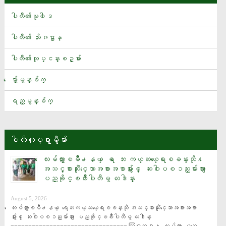
UFC 331 ၿပိဳင္ ပြဲ မွာ ထိပ္ဆုံးေခါင္ ပြဲ ႀကီးအျဖစ္ ထိုး ရ ေတာ့ မယ့္ လက္ရွိ
ပါတီ၏မူ၀ါဒ
ခ်န္ပီယံ ‌Joshua Van
ယြမ္ ၂၀၀၀ တန္ က်န္းမာေရး လက္ စြပ္ Casio မိတ္ဆက္
ပါတီ၏ သႏိၷဌာန္
ႏိုင္ငံေတာ္သမၼတ ထိုင္းႏိုင္ငံသို႔ ေရာက္ရွိ
ပါတီ၏လုပ္ငန္းစဥ္မ်ား
ေလ့က်င့္ေရး ဝတ္စုံ အ တြ က္ ေပါင္ သန္း ၂၀ တန္ စ ပြ န္ဆာ စာခ်ဳပ္ကို မ
န္ယူ ခ်ဳပ္ဆို
ေမွ်ာ္မွန္းခ်က္
ျမန္မာ့လက္ေ႐ြးစင္ အမ်ိဳးသားအသင္းႏွင့္ အမ်ိဳးသမီးအသင္းတို႔ ကြင္း သြင္း ျခ
ရည္မွန္းခ်က္
င္းခတ္ကစားနည္း၌ ေငြ တံဆိပ္ဆုမ်ားအသီးသီး ဆြတ္ခူး
ေလးမ်က္ႏွာၿမိဳ႕နယ္ ေရ ေဘး ကယ္ဆယ္ေရးစခန္းသို႔ အသင့္စားသုံးႏိုင္ေသာအစား
အစာမ်ားႏွင့္ ေဆးဝါးပစၥည္းမ်ားအား ျပည္ခိုင္ၿဖိဳးပါတီမွ လႉဒါန္း
ပါတီလႈပ္ရွားမွဳမ်ား
ေရႀကီးနစ္ျမဳပ္မႈဒဏ္ခံရသည့္ ေက်း႐ြာမ်ားရွိ ျပည္သူမ်ားအား ျပည္ခိုင္ၿဖိဳး
ေလးမ်က္ႏွာၿမိဳ႕နယ္ ေရ ေဘး ကယ္ဆယ္ေရးစခန္းသို႔
ပါတီက ကူညီေထာက္ပံ့
အသင့္စားသုံးႏိုင္ေသာအစားအစာမ်ားႏွင့္ ေဆးဝါးပစၥည္းမ်ားအား ျ
ဒီယိုမန္ဒီကို ရီးယဲလ္မက္ဒရစ္အသင္း ေခၚယူ
ပည္ခိုင္ၿဖိဳးပါတီမွ လႉဒါန္း
August 5, 2026
ေလးမ်က္ႏွာၿမိဳ႕နယ္ ေရေဘးကယ္ဆယ္ေရးစခန္းသို အသင့္စားသုံးႏိုင္ေသာအစားအစာ
မ်ားႏွင့္ ေဆးဝါးပစၥည္းမ်ားအား ျပည္ခိုင္ၿဖိဳးပါတီမွ လႉဒါန္း 