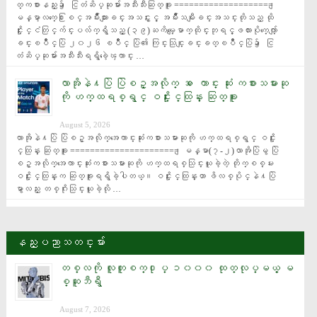
တ္ကစားနည္း၌ ေငြတံဆိပ္ဆုမ်ားအသီးသီးဆြတ္ခူး ==================== ျ
မန္မာ့လက္ေ႐ြးစင္အမ်ိဳးသားျခင္းအသင္းႏွင့္ အမ်ိဳးသမီးျခင္းအသင္းတိုသည္ ထို
င္းႏိုင္ငံတြင္က်င္းပလ်က္ရွိသည့္ (၃၉)ႀကိမ္ေျမာက္ထိုင္းဘုရင့္ဖလားပိုက္ေက်ာ္ျ
ခင္းၿပိဳင္ပြဲ ၂၀၂၆ ၿပိဳင္ ပြဲ၏ ကြင္းသြင္းျခင္းခတ္ၿပိဳင္ပြဲ၌ ေငြ
တံဆိပ္ဆုမ်ားအသီးသီးရရွိခဲ့ေၾကာင္း …
လာအိုနဲ႔ပြဲ ပြဲစဥ္အလိုက္ အ ေကာင္း ဆုံး ကစားသမားဆု
ကို ဟက္ထရစ္ရွင္ ဝင္းႏိုင္ထြန္း ဆြတ္ခူး
August 5, 2026
လာအိုနဲ႔ပြဲ ပြဲစဥ္အလိုက္အေကာင္းဆုံးကစားသမားဆုကို ဟက္ထရစ္ရွင္ ဝင္းႏို
င္ထြန္း ဆြတ္ခူး ====================== ျမန္မာ(၇-၂)လာအိုပြဲမွ ပြဲ
စဥ္အလိုက္အေကာင္းဆုံးကစားသမားဆုကို ဟက္ထရစ္သြင္းယူခဲ့တဲ့ တိုက္စစ္မႉး 
ဝင္းႏိုင္ထြန္းက ဆြတ္ခူးရရွိခဲ့ပါတယ္။ ဝင္းႏိုင္ထြန္းဟာ ဖိလစ္ပိုင္နဲ႔ပြဲ
မွာလည္း တစ္ဂိုးသြင္းယူခဲ့လို …
နည္းပညာသတင္းမ်ား
တစ္လကို လူတူစက္႐ုပ္ ၁၀၀၀ ထုတ္လုပ္မယ့္ မ
စ္ဆူဘီရွီ
August 7, 2026