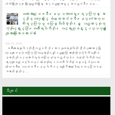
ဖဴေက်းရြာအုပ္စု ရြာရွည္ေက်းရြာမွ ေမာင္စည္သူေအာင္ႏွင့္ သာစည္ၿမိဳ႕နယ္ …
မဟာေအာင္ေျမၿမိဳ႕နယ္ မဟာအေရွ႕ရပ္ကြက္မွ ေမာ
င္စုိင္းထက္ေက်ာ္ႏွင့္ ခ်မ္းေအးသာစံၿမိဳ႕နယ္ ကံေကာက္ႀ
ကီးရပ္ကြက္မွ မယြန္းမီမီေဇာ္တုိ႔မွ ျပည္ေထာင္စုၾ
ကံ့ခုိင္ေရးႏွင့္ဖြံ႕ၿဖိဳးေရးပါတီသုိ႔ ဝင္ေရာက္ျခင္းႏွင့္ပတ္သက္၍ ​ေျ
ပာျကားသြား​ေသာစကားသံမ်ား
July 26, 2018
  အမ်ဳိးသားေရးမူဝါဒကိုဦးတည္ၿပီး ဒို႔တာဝန္အေရးသံုးပါးကို ဦးထိပ္ထားေဆာင္ရြ
က္ေနတာျဖစ္တဲ့အတြက္ ကြၽန္ေတာ္တို႔လိုျပည္သူေတြ အားကိုးထိုက္တဲ့ပါတီႀကီးျဖ
စ္တာကို သိျမင္ၾကားသိရတဲ့အတြက္ ယံုၾကည္စိတ္နဲ႔ အခုလို ပါတီကိုဝင္ေ
ရာက္လာျခင္းျဖစ္ပါတယ္​။ မႏၲေလးတိုင္းေဒသႀကီး ပါတီ႐ံုးခန္းမ၌က်င္းပေသာ 
မႏၲေလးၿမိဳ႕ေပၚေလးၿမိဳ႕နယ္ ပါတီဝင္အဆုိျပဳလႊာစုေပါင္းေပးအပ္ပြဲအခမ္း
အနားကုိ ဇူလိုင္ …
သီချင်း