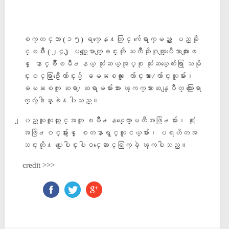
စက္တင္ဘာ (၁၅) ရက္ေန႔တြင္ က်ေရာက္မည့္ ျပည္ခုိ
င္ၿဖိဳး (၂၄) ျပည့္ေျမာက္ျခင္းကုိ ႀကိဳဆုိဂုဏ္ျပဳေသာအားျဖ
င့္ ေနာင္ခ်ိဳၿမိဳ႕နယ္ သံုးဆယ္အုပ္စု သံုးဆယ္ေက်းရြာ သမို
င္းဝင္ရြာဦးေက်ာင္း၌ ဓမၼစကူး ေက်ာင္းသား/ေက်ာင္းသူမ်ား၊
ဓမၼစကူး ဆရာ/ ဆရာမမ်ားအား ၾကက္သားဆန္ျပဳတ္ သြားေရာ
က္လွဴဒါန္းခဲ႔ပါသည္။
ျပည္သူလူထုႏွင္အတူ ၿမိဳ႕နယ္ေကာ္မတီအဖဲြ႕မ်ား၊ ရံုး
အဖဲြ႕ဝင္မ်ားႏွင့္ ေစတနာရွင္လူငယ္မ်ား၊ ပရဟိတအ
သင္းတို႔ ပူးေပါင္းပါဝင္ေဆာင္ရြက္ခဲ့ ၾကပါသည္။
credit >>>