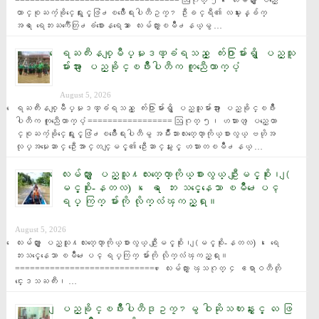
================================= ဩဂုတ္ ၅၊ ေလးမ်က္ႏွာ ျပည္ေ
ထာင္စုႀကံ့ခိုင္ေရးႏွင့္ဖြံ႕ၿဖိဳးေရးပါတီဥကၠ႒ ဦးခင္ရီ၏ လမ္းၫႊန္ခ်က္
အရ ေရေဘးႀကဳံေတြ႕ခံစားေနရေသာ ေလးမ်က္ႏွာၿမိဳ႕နယ္မွ …
ေရႀကီးနစ္ျမဳပ္မႈဒဏ္ခံရသည့္ ေက်း႐ြာမ်ားရွိ ျပည္သူ
မ်ားအား ျပည္ခိုင္ၿဖိဳးပါတီက ကူညီေထာက္ပံ့
August 5, 2026
ေရႀကီးနစ္ျမဳပ္မႈဒဏ္ခံရသည့္ ေက်း႐ြာမ်ားရွိ ျပည္သူမ်ားအား ျပည္ခိုင္ၿဖိဳး
ပါတီက ကူညီေထာက္ပံ့ ================= ဩဂုတ္ ၅၊ ဟသၤာတ ျပည္ေထာ
င္စုႀကံ့ခိုင္ေရးႏွင့္ဖြံ႕ၿဖိဳးေရးပါတီမွ အမ်ိဳးသားလႊတ္ေတာ္ကိုယ္စားလွယ္ ဗဟိုအ
လုပ္အမႈေဆာင္ ဦးေအာင္တင္ျမင့္၏ ဦးေဆာင္မႈႏွင့္ ဟသၤာတၿမိဳ႕နယ္ …
ေလးမ်က္ႏွာ ျပည္သူ႔လႊတ္ေတာ္ကိုယ္စားလွယ္ ဦးျမင့္စိုး၊ (ျ
မင့္စိုး-နတလ) ၊ ေရ ေဘး သင့္ေနေသာ ၿမိဳ႕ေပၚ
ရပ္ ကြက္ မ်ားကို လိုက္လံၾကည့္ရႈ။
August 5, 2026
ေလးမ်က္ႏွာ ျပည္သူ႔လႊတ္ေတာ္ကိုယ္စားလွယ္ ဦးျမင့္စိုး၊ (ျမင့္စိုး-နတလ) ၊ ေရေ
ဘးသင့္ေနေသာ ၿမိဳ႕ေပၚ ရပ္ကြက္ မ်ားကို လိုက္လံၾကည့္ရႈ။ 
============================= ေလးမ်က္ႏွာ ၾသဂုတ္ ၄ ဧရာဝတီတို
င္းေဒသႀကီး၊ …
ျပည္ခိုင္ၿဖိဳးပါတီဒုဥကၠ႒မွ ဝါဆိုသကၤန္းႏွင့္ လႉ ဖြ