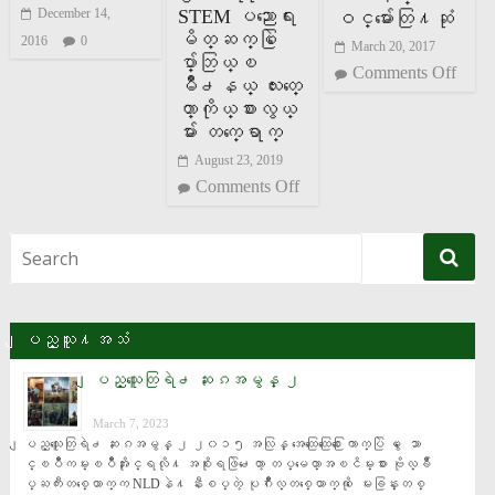
December 14,
STEM ပညာေရး
ဝင္မ်ားေတြ႔ဆံု
မိတ္ဆက္ပြဲ ေ
2016
0
March 20, 2017
ပ်ာ္ဘြယ္ၿ
Comments Off
မိဳ႕နယ္ လႊတ္ေ
တာ္ကိုယ္စားလွယ္
မ်ား တက္ေရာက္
August 23, 2019
Comments Off
ျပည္သူ႔အသံ
ျပည္သူေတြရဲ႕ ဆႏၵအမွန္ ၂
March 7, 2023
ျပည္သူေတြရဲ႕ ဆႏၵအမွန္ ၂ ၂၀၁၅ အလြန္ အေထြေထြေ႐ြးေကာက္ပြဲ မွ ေသာ
င္ၿပိဳကမ္းၿပိဳအႏိုင္ရလို႔ အစိုးရဖြဲ႕ေတာ့ တပ္မေတာ္အၿငိမ္းစား ဗိုလ္ခ်ဳ
ပ္ႀကီးတစ္ေယာက္က NLDနဲ႔ နီးစပ္တဲ့ ပုဂၢိဳလ္တစ္ေယာက္ကို ေမးခြန္းတစ္