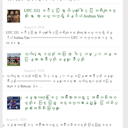
UFC 331 ၿပိဳင္ ပြဲ မွာ ထိပ္ဆုံးေခါင္ ပြဲ ႀကီးအျဖစ္
ထိုး ရ ေတာ့ မယ့္ လက္ရွိ ခ်န္ပီယံ ‌Joshua Van
August 6, 2026
UFC 331 ၿပိဳင္ပြဲမွာ ထိပ္ဆုံးေခါင္ပြဲႀကီးအျဖစ္ ထိုးရေတာ့မယ့္ လက္ရွိ ခ်န္
ပီယံ ‌Joshua Van ==================== UFC က စက္တက္ဘာ ၁၉ ရ
က္ေန႔မွာ …
ေလ့က်င့္ေရး ဝတ္စုံ အ တြ က္ ေပါင္ သန္း ၂၀ တန္ စ
ပြ န္ဆာ စာခ်ဳပ္ကို မန္ယူ ခ်ဳပ္ဆို
August 6, 2026
ေလ့က်င့္ေရး ဝတ္စုံအတြက္ ေပါင္ သန္း ၂၀ တန္ စပြန္ဆာ စာခ်ဳပ္ကို မန္ယူ 
ခ်ဳပ္ဆို ================= မန္ယူအသင္းဟာ ေလ့က်င့္ေရး၀တ္စုံစပြန္
ဆာအျဖစ္ Betway နဲ႔ …
ျမန္မာ့လက္ေ႐ြးစင္ အမ်ိဳးသားအသင္းႏွင့္ အမ်ိဳးသမီးအသ
င္းတို႔ ကြင္း သြင္း ျခင္းခတ္ကစားနည္း၌ ေငြ တံဆိပ္
ဆုမ်ားအသီးသီး ဆြတ္ခူး
August 6, 2026
ျမန္မာ့လက္ေ႐ြးစင္ အမ်ိဳးသားအသင္းႏွင့္ အမ်ိဳးသမီးအသင္းတို ကြင္းသြင္းျခင္းခ