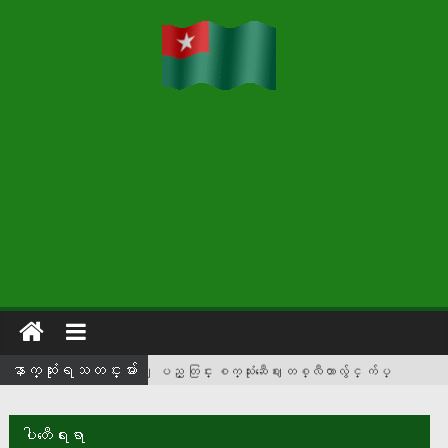
ေနာက္ဆံုးရသတင္းမ်ား
ျပည္ တြင္း စက္သုံးဆီေဈး တစ္လီတာလွ်င္ က်ပ္
၁၇၀ မွ ၂၆၅ အထိ ျမင့္တက္
တစ္လကို လူတူစက္႐ုပ္ ၁၀၀၀ ထုတ္လုပ္မယ့္ မစ္ဆူဘီရွီ
ပါတီေရးရာ