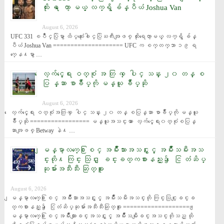
ထိုး ရ ေတာ့ မယ့္ လက္ရွိ ခ်န္ပီယံ ‌Joshua Van
August 6, 2026
UFC 331 ၿပိဳင္ပြဲမွာ ထိပ္ဆုံးေခါင္ပြဲႀကီးအျဖစ္ ထိုးရေတာ့မယ့္ လက္ရွိ ခ်န္
ပီယံ ‌Joshua Van ==================== UFC က စက္တက္ဘာ ၁၉ ရ
က္ေန႔မွာ …
ေလ့က်င့္ေရး ဝတ္စုံ အ တြ က္ ေပါင္ သန္း ၂၀ တန္ စ
ပြ န္ဆာ စာခ်ဳပ္ကို မန္ယူ ခ်ဳပ္ဆို
August 6, 2026
ေလ့က်င့္ေရး ဝတ္စုံအတြက္ ေပါင္ သန္း ၂၀ တန္ စပြန္ဆာ စာခ်ဳပ္ကို မန္ယူ 
ခ်ဳပ္ဆို ================= မန္ယူအသင္းဟာ ေလ့က်င့္ေရး၀တ္စုံစပြန္
ဆာအျဖစ္ Betway နဲ႔ …
ျမန္မာ့လက္ေ႐ြးစင္ အမ်ိဳးသားအသင္းႏွင့္ အမ်ိဳးသမီးအသ
င္းတို႔ ကြင္း သြင္း ျခင္းခတ္ကစားနည္း၌ ေငြ တံဆိပ္
ဆုမ်ားအသီးသီး ဆြတ္ခူး
August 6, 2026
ျမန္မာ့လက္ေ႐ြးစင္ အမ်ိဳးသားအသင္းႏွင့္ အမ်ိဳးသမီးအသင္းတို ကြင္းသြင္းျခင္းခ
တ္ကစားနည္း၌ ေငြတံဆိပ္ဆုမ်ားအသီးသီးဆြတ္ခူး ==================== ျ
မန္မာ့လက္ေ႐ြးစင္အမ်ိဳးသားျခင္းအသင္းႏွင့္ အမ်ိဳးသမီးျခင္းအသင္းတိုသည္ ထို