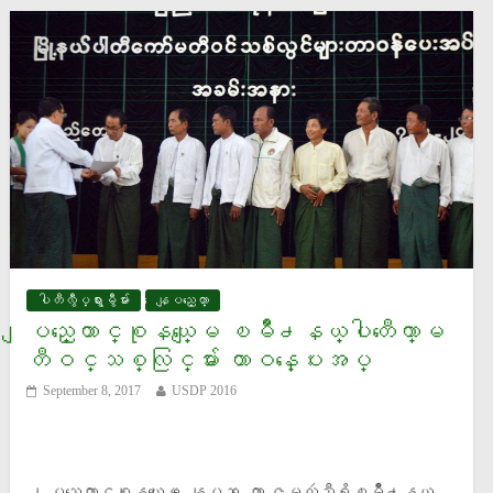
ပါတီလွဳပ္ရွားမွဳမ်ား
ေနျပည္ေတာ္
ျပည္ေထာင္စုနယ္ေျမ ၿမိဳ႕နယ္ပါတီေကာ္မ
တီဝင္သစ္လြင္မ်ား တာဝန္ေပးအပ္
September 8, 2017
USDP 2016
ျပည္ေထာင္စုနယ္ေျမ ေနျပည္ ေတာ္ ဇမၺဴသီရိၿမိဳ႕နယ္