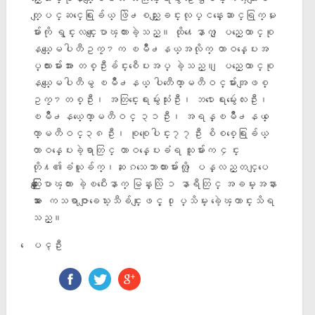
တ္ျပင္ဆင္ေရြးခ်ယ္ ဖြဲ႕စည္းျခင္းလုပ္ငန္းေဆာင္ရြက္မႈ
မ်ားကုိ ရွင္းလင္းေျပာၾကားခဲ့သည္။ ထုိ႔ေနာက္ ျပည္ေထာင္စု
နယ္ေျမပါတီဥကၠ႒က ၿမိဳ႕နယ္အလိုက္ တာဝန္ေပးအ
ပ္လႊာမ်ားအား တစ္ဦးခ်င္းစီေပးအပ္ ခဲ့သည္။ ျပည္ေထာင္စု
နယ္ေျမပါတီမွ ၿမိဳ႕နယ္ ပါတီေကာ္မတီဝင္မ်ားအျဖစ္
ဥကၠ႒တစ္ဦး၊ အတြင္းေရးမွဴးသံုးဦး၊ ဘ႑ာေရးမွဴးေလးဦး၊
ၿမိဳ႕နယ္ေကာ္မတီဝင္ ၃၁ဦး၊ အရန္ၿမိဳ႕နယ္ ေ
ကာ္မတီဝင္၃၈ဦး၊ စုစုေပါင္း၇၇ဦး စိစစ္ေရြးခ်ယ္
တာဝန္ေပးခဲ့ရာတြင္ တာဝန္ေပးခံရ သူမ်ားက ၄င္း
တုိ႔၏ခံယူခ်က္၊ဆႏၵသေဘာထားမ်ားကုိ ျပန္လည္တင္ျပေ
ဆြးေႏြးေျပာၾကား ခဲ့ၿပီးေနာက္ မြန္းလြဲ ၁ နာရီတြင္ အခမ္းအနား
အား ေကသရာဇာျခေသ့ၤသီခ်င္းျဖင့္ ႐ုပ္သိမ္း ခဲ့ေၾကာင္းသိရ
သည္။
ေပၚဦး