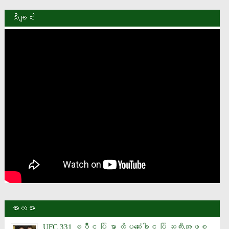
သီချင်း
အားကစား
UFC 331 ၿပိဳင္ ပြဲ မွာ ထိပ္ဆုံးေခါင္ ပြဲ ႀကီးအျဖစ္