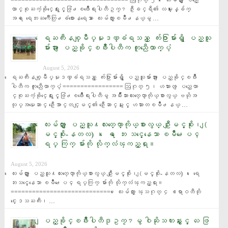
================================= ဩဂုတ္ ၅၊ ေလးမ်က္ႏွာ ျပည္ေ
ထာင္စုႀကံ့ခိုင္ေရးႏွင့္ဖြံ႕ၿဖိဳးေရးပါတီဥကၠ႒ ဦးခင္ရီ၏ လမ္းၫႊန္ခ်က္
အရ ေရေဘးႀကဳံေတြ႕ခံစားေနရေသာ ေလးမ်က္ႏွာၿမိဳ႕နယ္မွ …
ေရႀကီးနစ္ျမဳပ္မႈဒဏ္ခံရသည့္ ေက်း႐ြာမ်ားရွိ ျပည္သူ
မ်ားအား ျပည္ခိုင္ၿဖိဳးပါတီက ကူညီေထာက္ပံ့
August 5, 2026
ေရႀကီးနစ္ျမဳပ္မႈဒဏ္ခံရသည့္ ေက်း႐ြာမ်ားရွိ ျပည္သူမ်ားအား ျပည္ခိုင္ၿဖိဳး
ပါတီက ကူညီေထာက္ပံ့ ================= ဩဂုတ္ ၅၊ ဟသၤာတ ျပည္ေထာ
င္စုႀကံ့ခိုင္ေရးႏွင့္ဖြံ႕ၿဖိဳးေရးပါတီမွ အမ်ိဳးသားလႊတ္ေတာ္ကိုယ္စားလွယ္ ဗဟိုအ
လုပ္အမႈေဆာင္ ဦးေအာင္တင္ျမင့္၏ ဦးေဆာင္မႈႏွင့္ ဟသၤာတၿမိဳ႕နယ္ …
ေလးမ်က္ႏွာ ျပည္သူ႔လႊတ္ေတာ္ကိုယ္စားလွယ္ ဦးျမင့္စိုး၊ (ျ
မင့္စိုး-နတလ) ၊ ေရ ေဘး သင့္ေနေသာ ၿမိဳ႕ေပၚ
ရပ္ ကြက္ မ်ားကို လိုက္လံၾကည့္ရႈ။
August 5, 2026
ေလးမ်က္ႏွာ ျပည္သူ႔လႊတ္ေတာ္ကိုယ္စားလွယ္ ဦးျမင့္စိုး၊ (ျမင့္စိုး-နတလ) ၊ ေရေ
ဘးသင့္ေနေသာ ၿမိဳ႕ေပၚ ရပ္ကြက္ မ်ားကို လိုက္လံၾကည့္ရႈ။ 
============================= ေလးမ်က္ႏွာ ၾသဂုတ္ ၄ ဧရာဝတီတို
င္းေဒသႀကီး၊ …
ျပည္ခိုင္ၿဖိဳးပါတီဒုဥကၠ႒မွ ဝါဆိုသကၤန္းႏွင့္ လႉ ဖြ