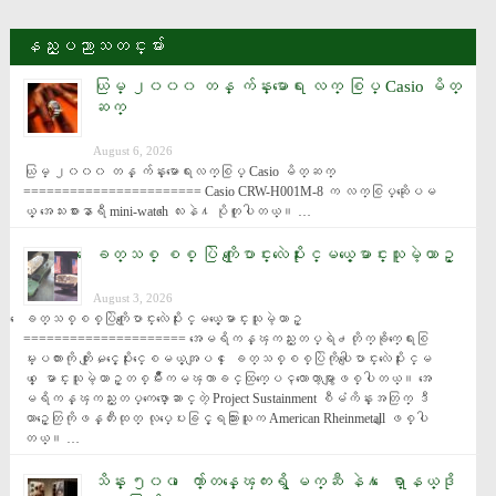
နည္းပညာသတင္းမ်ား
ယြမ္ ၂၀၀၀ တန္ က်န္းမာေရး လက္ စြပ္ Casio မိတ္
ဆက္
August 6, 2026
ယြမ္ ၂၀၀၀ တန္ က်န္းမာေရးလက္စြပ္ Casio မိတ္ဆက္ 
======================= Casio CRW-H001M-8 က လက္စြပ္ဆိုေပမ
ယ့္ အေသးစားနာရီ mini-watch ေလးနဲ႔ ပိုတူပါတယ္။ …
ေခတ္သစ္ စစ္ ပြဲ ကိုေျပာင္းလဲေပးႏိုင္မယ့္ေမာင္းသူမဲ့ယာဥ္
August 3, 2026
ေခတ္သစ္စစ္ပြဲကိုေျပာင္းလဲေပးႏိုင္မယ့္ေမာင္းသူမဲ့ယာဥ္ 
===================== အေမရိကန္ၾကည္းတပ္ရဲ႕တိုက္ခိုက္ေရးစြ
မ္းပကားကို တိုးျမႇင့္ေပးႏိုင္ေစမယ့္အျပင္ ေခတ္သစ္စစ္ပြဲကိုပါေျပာင္းလဲေပးႏိုင္မ
ယ့္ ေမာင္းသူမဲ့ယာဥ္တစ္မ်ိဳးကမၾကာခင္ထြက္ေပၚလာေတာ့မွာျဖစ္ပါတယ္။ အေ
မရိကန္ၾကည္းတပ္ကေဖာ္ေဆာင္တဲ့ Project Sustainment စီမံကိန္းအတြက္ ဒီ
ယာဥ္ေတြကိုဖန္တီးထုတ္ လုပ္ေပးခြင့္ရသြားသူက American Rheinmetall ျဖစ္ပါ
တယ္။ …
သိန္း ၅၀၀ ေက်ာ္တန္ေၾကးရွိ မက္ဆီ နဲ႔ ေရာ္နယ္ဒို