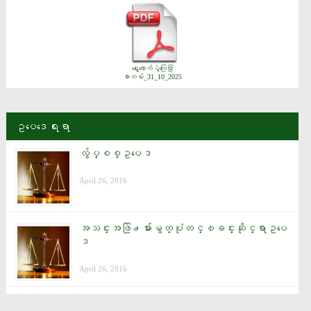
ရွေးကောက်ပွဲကြေငြာ
စာတမ်း_31_10_2025
ဥပေဒေရးရာ
လွ်ပ္စစ္ဥပေဒ
April 26, 2016
အသင္းအဖြဲ႕မ်ားမွတ္ပုံတင္ၿခင္းဆိုင္ရာဥပေ
ဒ
April 26, 2016