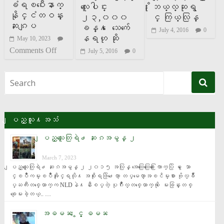
ခံရၿပီးေနာက္
လူေပါင္း
ႏုိဘယ္လ္ဆုရွ
နိုင္ငံတဝန္း
၂၃,၀၀၀
င္ ကြယ္လြန္
ဆႏၵျပ
ခန္႔ ေသေက်ေ
July 4, 2016
0
နရဟု ဆို
May 10, 2023
Comments Off
July 5, 2016
0
ျပည္သူ႔အသံ
ျပည္သူေတြရဲ႕ ဆႏၵအမွန္ ၂
March 7, 2023
ျပည္သူေတြရဲ႕ ဆႏၵအမွန္ ၂ ၂၀၁၅ အလြန္ အေထြေထြေ႐ြးေကာက္ပြဲ မွ ေသာ
င္ၿပိဳကမ္းၿပိဳအႏိုင္ရလို႔ အစိုးရဖြဲ႕ေတာ့ တပ္မေတာ္အၿငိမ္းစား ဗိုလ္ခ်ဳ
ပ္ႀကီးတစ္ေယာက္က NLDနဲ႔ နီးစပ္တဲ့ ပုဂၢိဳလ္တစ္ေယာက္ကို ေမးခြန္းတစ္
ခုေမးခဲ့တယ္.. …
အဓမၼ ႏွင့္ ဓမၼ