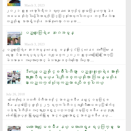
March 3, 2023
၂၀၂၁ ခုႏွစ္ ေဖေဖာ္ဝါရီလ ၁ ရက္ေန႔ေနာက္ပိုင္း လူမႈကြန္ယက္မွာ နဲ႔ 
အဓမၼ ဆိုတဲ့ ပါဠိေဝါဟာရကို တြင္တြင္သုံးလာၾကပါတယ္။ တစ္ခ်ိဳ႕လဲနား
လည္လို႔ ေျပာတာရွိသလို႔ အမ်ားစုကေတာ့ ဂဃနဏ …
ျပည္သူေတြရဲ႕ ဆႏၵအမွန္
March 3, 2023
ျပည္သူေတြရဲ႕ ဆႏၵအမွန္ ယေန႔ ျမန္မာႏိုင္ငံတြင္ ယေန႔ ႀကဳံေတြ႕ေန
ရေသာ ျပႆနာအရပ္ရပ္ရဲ႕ ဇစ္ျမစ္က ၂၀၂၀ ခုႏွစ္ အေထြေထြေ႐ြးေကာက္ပြဲ 
မဲသမာမႈ။ ဘယ္ေလာက္ေတာင္ မဲသမာမႈျဖစ္လဲဆိုေတာ့ သိပ္ေတာ့ …
ဒီကေန့ျပည္ခုိင္ၿဖိဳးပါတီဟာ ျပည္သူလူထုရဲ႔အားကိုး
အားထားျပဳရမယ္႕ပါတီျဖစ္တယ္ဆိုတာ ကြၽန္မတို႔
နားလည္လက္ခံယုံၾကည္လာၿပီျဖစ္ပါတယ္
July 26, 2018
  မႏၲေလးတိုင္းေဒသႀကီး မိတီၴလာခ႐ိုင္ သာစည္ၿမိဳ႕နယ္ႏွင့္ ဝမ္းတြင္းၿ
မိဳ႕နယ္မ်ားတြင္ ဇူလိုင္ ၂၅ ရက္က ပါတီဝင္အဆိုျပဳလႊာေပးအပ္ပြဲမ်ားက်င္း
ပခဲ့ရာ ပါတီသို႔ဝင္ေရာက္ျခင္းႏွင့္ပတ္သက္၍ ဝမ္းတြင္းၿမိဳ႕နယ္ ဘုရားျ
ဖဴေက်းရြာအုပ္စု ရြာရွည္ေက်းရြာမွ ေမာင္စည္သူေအာင္ႏွင့္ သာစည္ၿမိဳ႕နယ္ …
မဟာေအာင္ေျမၿမိဳ႕နယ္ မဟာအေရွ႕ရပ္ကြက္မွ ေမာ