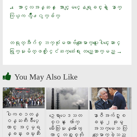
ေအာင္လအန္ဆန္ ေအာင္ျမင္ေနရျခင္းရဲ့ ေနာက္
←
ကြယ္က လွ်ိဳ႕၀ွက္ခ်က္
တရုတ္အီဂ်စ္ ဘက္စံုမဟာဗ်ဴဟာေျမာက္ပူးေပါင္းေဆာင္
ရြက္မႈမိတ္ဖက္ႏိုင္ငံဆက္ဆံေရး တည္ေဆာက္မည္
→
You May Also Like
ပါကစၥတန္
ဥေရာပေဒသတ
နာဇီအက်ဥ္းစ
ဝန္ႀကီးခ်ဳပ္ေ
စ္၀န္း ေက်ာက္
ခန္း ၂ ခုမွ
ဟာင္း အင္မ္ရ
မီးေသြးမႈန္မ်ားေၾ
အသက္မေသ လြ
န္ခန္း ဖမ္းဆီး
ကာင့္ တစ္ႏွစ္ကို
တ္ေျမာက္ခဲ့သည့္