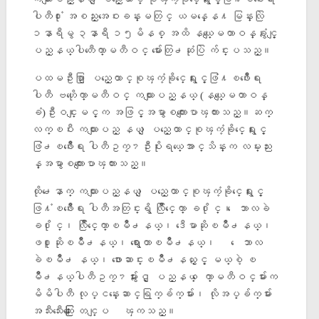
ပါတီ႐ံုး အစည္းအေဝးခန္းမတြင္ ယမန္ေန႔ မြန္းလြဲ
၁နာရီမွ ၃နာရီ ၁၅မိနစ္ အထိ နယ္ေျမတာဝန္ခံႏွင့္ျ
ပည္နယ္ပါတီေကာ္မတီဝင္ မ်ားေတြ႕ဆံုပြဲ က်င္းပသည္။
ပထမဦးစြာ ျပည္ေထာင္စုၾကံ့ခိုင္ေရးႏွင့္ဖြံ႔ၿဖိဳးေရး
ပါတီ ဗဟိုေကာ္မတီဝင္ ကယားျပည္နယ္ (နယ္ေျမတာဝန္
ခံ)ဦးဝင္းျမင့္က အဖြင့္အမွာစကားေျပာၾကားသည္။ဆက္
လက္ၿပီး ကယားျပည္ နယ္ ျပည္ေထာင္စုၾက့ံခိုင္ေရးႏွင့္
ဖြံ႕ၿဖိဳးေရး
ပါတီဥကၠ႒ဦးပိုးရယ္ေအာင္သိန္းက လမ္းညႊ
န္အမွာစကားေျပာၾကားသည္။
ထို႕ေနာက္ ကယားျပည္နယ္ ျပည္ေထာင္စုၾက့ံခိုင္ေရးႏွင့္
ဖြ႔ံၿဖိဳးေရး ပါတီအတြင္းရွိ လိြဳင္ေကာ္ ခ႐ိုင္၊ ေဘာလခဲ
ခ႐ိုင္၊ လိြဳင္ေကာ္ၿမိဳ႕နယ္၊ ဒီေမာဆိုၿမိဳ႕နယ္၊
ဖ႐ူဆိုၿမိဳ႕နယ္၊ ရွားေတာၿမိဳ႕နယ္၊ ေဘာလ
ခဲၿမိဳ႕ နယ္၊ ဖားေဆာင္းၿမိဳ႕နယ္ႏွင့္ မယ္စဲ့ ၿ
မိဳ႕နယ္ပါတီဥကၠ႒မ်ားႏွင့္ ျပည္နယ္ ေကာ္မတီဝင္မ်ားက
မိမိပါတီ လုပ္ငန္းေဆာင္ရြက္ခ်က္မ်ား၊ လိုအပ္ခ်က္မ်ား
အသီးသီးေဆြးေႏြး တင္ျပ ၾကသည္။