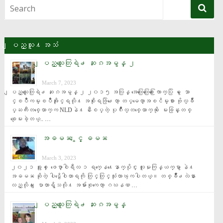
ျပည္သူ႔အသံ
ျပည္သူေတြရဲ႕ ဆႏၵအမွန္ ၂
March 7, 2023
ျပည္သူေတြရဲ႕ ဆႏၵအမွန္ ၂ ၂၀၁၅ အလြန္ အေထြေထြေ႐ြးေကာက္ပြဲ မွ ေသာ
င္ၿပိဳကမ္းၿပိဳအႏိုင္ရလို႔ အစိုးရဖြဲ႕ေတာ့ တပ္မေတာ္အၿငိမ္းစား ဗိုလ္ခ်ဳ
ပ္ႀကီးတစ္ေယာက္က NLDနဲ႔ နီးစပ္တဲ့ ပုဂၢိဳလ္တစ္ေယာက္ကို ေမးခြန္းတစ္
ခုေမးခဲ့တယ္.. …
အဓမၼ ႏွင့္ ဓမၼ
March 3, 2023
၂၀၂၁ ခုႏွစ္ ေဖေဖာ္ဝါရီလ ၁ ရက္ေန႔ေနာက္ပိုင္း လူမႈကြန္ယက္မွာ နဲ႔ 
အဓမၼ ဆိုတဲ့ ပါဠိေဝါဟာရကို တြင္တြင္သုံးလာၾကပါတယ္။ တစ္ခ်ိဳ႕လဲနား
လည္လို႔ ေျပာတာရွိသလို႔ အမ်ားစုကေတာ့ ဂဃနဏ …
ျပည္သူေတြရဲ႕ ဆႏၵအမွန္