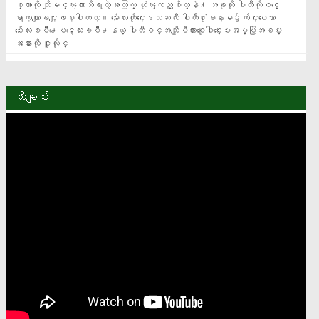
စ္တာကို သိျမင္ၾကားသိရတဲ့အတြက္ ယံုၾကည္စိတ္နဲ႔ အခုလို ပါတီကိုဝင္ေ
ရာက္လာျခင္းျဖစ္ပါတယ္​။ မႏၲေလးတိုင္းေဒသႀကီး ပါတီ႐ံုးခန္းမ၌က်င္းပေသာ 
မႏၲေလးၿမိဳ႕ေပၚေလးၿမိဳ႕နယ္ ပါတီဝင္အဆုိျပဳလႊာစုေပါင္းေပးအပ္ပြဲအခမ္း
အနားကုိ ဇူလိုင္ …
သီချင်း