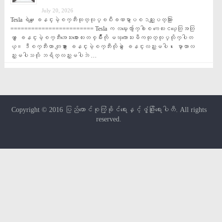
July 20, 2026
Tesla ရဲ႕‌ေျခနင္းမဲ့စက္ဘီးထုတ္လုပ္ၿပီးခဏမွာပစၥည္းျပတ္သြား 
======================== Tesla က လမ္းေလွ်ာက္ခါစ ကေလးငယ္ေတြအတြ
က္ ေျခနင္းမဲ့စက္ဘီးအေသးစားေလးတစ္မ်ိဳးကို မၾကာေသးမီကထုတ္လုပ္လိုက္ပါတ
ယ္။ ဒီစက္ဘီးဟာ တျခား ေျခနင္းမဲ့စက္ဘီးလိုပဲ ေျခနင္းလည္းမပါ၊ ေမာ္တာလ
ည္းမပါသလို ဘရိတ္လည္းမပါဘဲ …
Copyright © 2016
ပြည်ထောင်စုကြံ့ခိုင်ရေးနှင့်ဖွံ့ဖြိုးရေးပါတီ
. All rights
reserved.