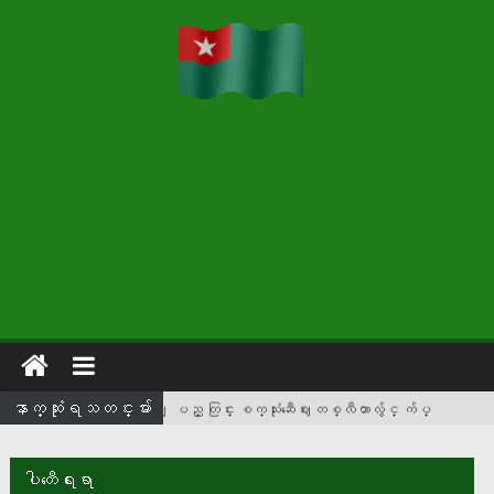
ေနာက္ဆံုးရသတင္းမ်ား
ျပည္ တြင္း စက္သုံးဆီေဈး တစ္လီတာလွ်င္ က်ပ္
၁၇၀ မွ ၂၆၅ အထိ ျမင့္တက္
တစ္လကို လူတူစက္႐ုပ္ ၁၀၀၀ ထုတ္လုပ္မယ့္ မစ္ဆူဘီရွီ
ပါတီေရးရာ