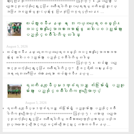
မ်ားႏွင့္ေတြ႕ဆုံ ======================== ဩဂုတ္ ၇၊ ေနျပည္ေတာ္ ျပ
ည္ေထာင္စုႀကံ့ခိုင္ေရးႏွင့္ဖြံ႕ၿဖိဳးေရးပါတီ လူငယ္ေရးရာမွ ႀကီးမႉး၍ လူငယ္
အဖြဲ႕အစည္းမ်ားမွ လူငယ္မ်ားႏွင့္ ေတြ႕ဆုံပြဲတစ္ရပ္ကို ယေန႔ …
ေလးမ်က္ႏွာၿမိဳ႕နယ္ ေရ ေဘး ကယ္ဆယ္ေရးစခန္းသို႔
အသင့္စားသုံးႏိုင္ေသာအစားအစာမ်ားႏွင့္ ေဆးဝါးပစၥည္းမ်ားအား ျ
ပည္ခိုင္ၿဖိဳးပါတီမွ လႉဒါန္း
August 5, 2026
ေလးမ်က္ႏွာၿမိဳ႕နယ္ ေရေဘးကယ္ဆယ္ေရးစခန္းသို အသင့္စားသုံးႏိုင္ေသာအစားအစာ
မ်ားႏွင့္ ေဆးဝါးပစၥည္းမ်ားအား ျပည္ခိုင္ၿဖိဳးပါတီမွ လႉဒါန္း 
================================= ဩဂုတ္ ၅၊ ေလးမ်က္ႏွာ ျပည္ေ
ထာင္စုႀကံ့ခိုင္ေရးႏွင့္ဖြံ႕ၿဖိဳးေရးပါတီဥကၠ႒ ဦးခင္ရီ၏ လမ္းၫႊန္ခ်က္
အရ ေရေဘးႀကဳံေတြ႕ခံစားေနရေသာ ေလးမ်က္ႏွာၿမိဳ႕နယ္မွ …
ေရႀကီးနစ္ျမဳပ္မႈဒဏ္ခံရသည့္ ေက်း႐ြာမ်ားရွိ ျပည္သူ
မ်ားအား ျပည္ခိုင္ၿဖိဳးပါတီက ကူညီေထာက္ပံ့
August 5, 2026
ေရႀကီးနစ္ျမဳပ္မႈဒဏ္ခံရသည့္ ေက်း႐ြာမ်ားရွိ ျပည္သူမ်ားအား ျပည္ခိုင္ၿဖိဳး
ပါတီက ကူညီေထာက္ပံ့ ================= ဩဂုတ္ ၅၊ ဟသၤာတ ျပည္ေထာ
င္စုႀကံ့ခိုင္ေရးႏွင့္ဖြံ႕ၿဖိဳးေရးပါတီမွ အမ်ိဳးသားလႊတ္ေတာ္ကိုယ္စားလွယ္ ဗဟိုအ
လုပ္အမႈေဆာင္ ဦးေအာင္တင္ျမင့္၏ ဦးေဆာင္မႈႏွင့္ ဟသၤာတၿမိဳ႕နယ္ …