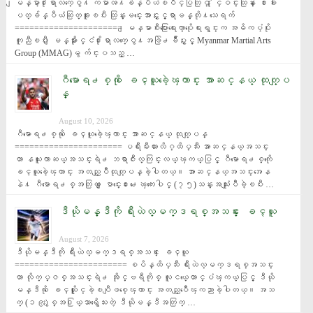
ျမန္မာ့႐ိုးရာလက္ေဝွ႔ ကမာၻ႔ခ်န္ပီယံၿပိဳင္ပြဲတြင္ ႏိုင္ဝင္းထြန္း ေ႐ႊခါး
ပတ္ခ်န္ပီယံဆြတ္ခူးၿပီး ထြန္းမင္းေအာင္ႏွင့္ရာမန္တို႔သေရက် 
====================== ျမန္မာစီးပြားေရးေကာ္ပိုေရးရွင္းက အဓိကပံ့ပိုး
ကူညီၿပီး ျမန္မာႏိုင္ငံ႐ိုးရာလက္ေဝွ႔အဖြဲ႕ခ်ဳပ္ႏွင့္ Myanmar Martial Arts 
Group (MMAG)မွ က်င္းပသည့္ …
ဂီမာေရ႕စ္ကို ေခၚယူခဲ့ေၾကာင္း အာဆင္နယ္ ထုတ္ျပ
န္
August 10, 2026
ဂီမာေရ႕စ္ကို ေခၚယူခဲ့ေၾကာင္း အာဆင္နယ္ ထုတ္ျပန္ 
====================== ပရီးမီးယားလိဂ္ထိပ္သီး အာဆင္နယ္အသင္း
ဟာ နယူးကာဆယ္အသင္းရဲ႕ ဘရာဇီးလ္ကြင္းလယ္ၾကယ္ပြင့္ ဂီမာေရ႕စ္ကိုေ
ခၚယူခဲ့ေၾကာင္း ‌အတည္ျပဳထုတ္ျပန္ခဲ့ပါတယ္။ အာဆင္နယ္အသင္းအေန
နဲ႔ ဂီမာေရ႕စ္အတြက္ ေျပာင္းေ႐ႊ႕ေၾကးေပါင္ (၇၅)သန္းအသုံးျပဳခဲ့ၿပီး …
ဒီယိုမန္ဒီကို ရီးယဲလ္မက္ဒရစ္အသင္း ေခၚယူ
August 7, 2026
ဒီယိုမန္ဒီကို ရီးယဲလ္မက္ဒရစ္အသင္း ေခၚယူ 
======================= စပိန္ထိပ္သီး ရီးယဲလ္မက္ဒရစ္အသင္း
ဟာ လိုက္ပ္ဇစ္အသင္းရဲ႕ အိုင္ဗရီကိုစ္ လူငယ္ေတာင္ပံၾကယ္ပြင့္ ဒီယို
မန္ဒီကို ေခၚယူႏိုင္ခဲ့ၿပီျဖစ္ေၾကာင္း အတည္ျပဳေၾကညာခဲ့ပါတယ္။ အသ
က္ (၁၉)ႏွစ္အ႐ြယ္သာရွိေသးတဲ့ ဒီယိုမန္ဒီအတြက္ …