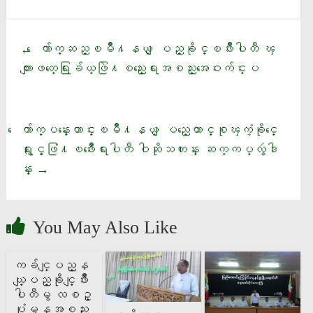
ေက်ာက္ဆည္ၿမိဳ႔နယ္ ျပည္ခိုင္ၿဖိဳးပါတီ ၾ
←
ကားျဖတ္ေရြးခ်ယ္ဖြဲ႔စည္းေရးအစည္းအေဝးက်င္းပ
ေက်ာက္ပန္းေတာင္းၿမိဳ႔နယ္ ျပည္ေထာင္စုၾကံ့ခုိင္ေ
ရးႏွင့္ဖြံ႔ၿဖိဳးေရးပါတီ ဝါဆုိသကၤန္း ဆက္ကပ္လွဴဒါ
န္း
→
You May Also Like
ကခ်င္ျပည္န
ယ္ျပည္ခိုင္ျဖိဳး
ပါတီမွ လစဥ္
ပုံမွန္အစည္း