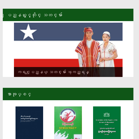
ျပည္နယ္ႏွင့္တိုင္း သတင္းမ်ား
ကရင္ျပည္နယ္ သတင္းမ်ား ၾကည့္ရန္
စာအုပ္စင္