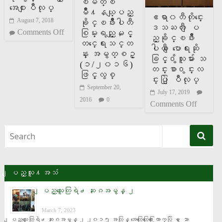
ၿမိတ္ၿ
အေ၀းျပဳလုပ္
မိဳ႔နယ္ျပည္
ဧရာ၀တီတိုင္းေ
August 7, 2018
ခိုင္ၿဖိဳးပါတီ
ဒသႀကီး ျပ
Comments Off
စြမ္းရည္ျမႇင့္
ည္ခိုင္ၿဖိဳး
တင္ေရးသင္တ
ပါတီ ေျပာေရးဆို
န္း အမွတ္စဥ္
ခြင့္႐ွိသူမ်ား သ
(၁/၂၀၁၆)
တင္းစာ႐ွင္းလ
ဖြင့္လွစ္
င္းပြဲ ျပဳလုပ္
September 20,
July 17, 2019
2016
0
Comments Off
ျပည္သူ႔အသံ
ျပည္သူေတြရဲ႕ ဆႏၵအမွန္ ၂
March 7, 2023
ျပည္သူေတြရဲ႕ ဆႏၵအမွန္ ၂ ၂၀၁၅ အလြန္ အေထြေထြေ႐ြးေကာက္ပြဲ မွ ေသာ