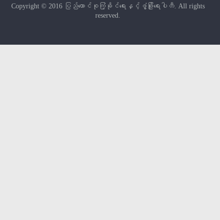
Copyright © 2016
ပြည်ထောင်စုကြံ့ခိုင်ရေးနှင့်ဖွံ့ဖြိုးရေးပါတီ
. All rights
reserved.