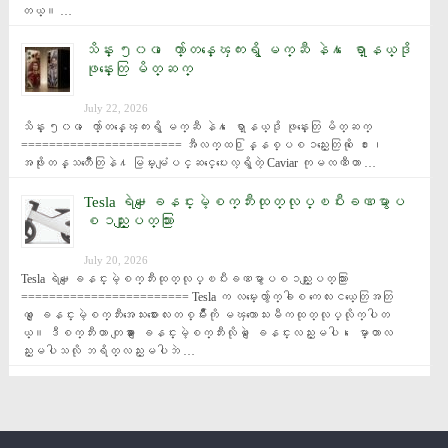
တယ္။ …
သိန္း ၅၀၀ ေက်ာ္တန္ေၾကးရွိ မက္ဆီ နဲ႔ ေရာ္နယ္ဒို
ဖုန္းေတြ မိတ္ဆက္
July 22, 2026
သိန္း ၅၀၀ ေက်ာ္တန္ေၾကးရွိ မက္ဆီ နဲ႔ ေရာ္နယ္ဒို ဖုန္းေတြ မိတ္ဆက္ 
======================= အီလက္ထ႐ြန္နစ္ပစၥည္းေတြကို ေ႐ႊ၊ 
အဖိုးတန္သတၱဳေတြနဲ႔ မြမ္းမံျပင္ဆင္ေပးေလ့ရွိတဲ့ Caviar ကုမၸဏီဟာ …
Tesla ရဲ႕‌ေျခနင္းမဲ့စက္ဘီးထုတ္လုပ္ၿပီးခဏမွာပ
စၥည္းျပတ္သြား
July 20, 2026
Tesla ရဲ႕‌ေျခနင္းမဲ့စက္ဘီးထုတ္လုပ္ၿပီးခဏမွာပစၥည္းျပတ္သြား 
======================== Tesla က လမ္းေလွ်ာက္ခါစ ကေလးငယ္ေတြအတြ
က္ ေျခနင္းမဲ့စက္ဘီးအေသးစားေလးတစ္မ်ိဳးကို မၾကာေသးမီကထုတ္လုပ္လိုက္ပါတ
ယ္။ ဒီစက္ဘီးဟာ တျခား ေျခနင္းမဲ့စက္ဘီးလိုပဲ ေျခနင္းလည္းမပါ၊ ေမာ္တာလ
ည္းမပါသလို ဘရိတ္လည္းမပါဘဲ …