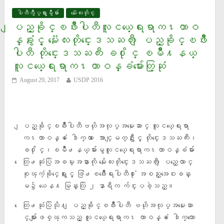
ပါတီလွဳပ္ရွားမွဳမ်ား
မႏၱေလးတိုင္း
ျပည္ခိုင္ၿဖိဳးပါတီလူငယ္ေရးရာက႑တာဝ
န္ခံႏွင့္ မႏၱေလးတိုင္းေဒသႀကီး ျပည္ခိုင္ၿဖိဳး
ပါတီ တိုင္းေဒသႀကီး ခ႐ိုင္ ၿမိဳ႔နယ္
လူငယ္ေရးရာက႑တာဝန္ခံမ်ားေတြ့ဆုံ
August 29, 2017
USDP 2016
ျပည္ခိုင္ၿဖိဳးပါတီဗဟိုအလုပ္အမႈေဆာင္ လူငယ္ေရးရာ
က႑တာဝန္ခံ ေဒါက္တာ ေအာင္ျမတ္ဦးႏွင့္ တိုင္းေဒသႀကီး၊
ခ႐ိုင္၊ၿမိဳ႕နယ္မ်ားမွလူငယ္ေရးရာက႑တာဝန္ခံမ်ား
ေတြ႕ဆုံပြဲအခမ္းအနားကို မႏၲေလးတိုင္းေဒသႀကီး ျပည္ေထာင္
စုၾက့ံခိုင္ေရးႏွင့္ ဖြံ႕ၿဖိဳးေရးပါတီ႐ုံး အစည္းအေဝးခန္း
မ၌ ယေန႔ မြန္းလြဲ ၂ နာရီက က်င္းပခဲ့သည္။
ေတြ႕ဆုံပြဲသို႔ ျပည္ခိုင္ၿဖိဳးပါတီ ဗဟိုအလုပ္အမႈေဆာ
င္မ်ားျဖစ္ၾကသည့္ လူငယ္ေရးရာက႑ တာဝန္ခံ ေဒါက္တာေ