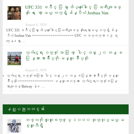
UFC 331 ၿပိဳင္ ပြဲ မွာ ထိပ္ဆုံးေခါင္ ပြဲ ႀကီးအျဖစ္
ထိုး ရ ေတာ့ မယ့္ လက္ရွိ ခ်န္ပီယံ ‌Joshua Van
August 6, 2026
UFC 331 ၿပိဳင္ပြဲမွာ ထိပ္ဆုံးေခါင္ပြဲႀကီးအျဖစ္ ထိုးရေတာ့မယ့္ လက္ရွိ ခ်န္
ပီယံ ‌Joshua Van ==================== UFC က စက္တက္ဘာ ၁၉ ရ
က္ေန႔မွာ …
ေလ့က်င့္ေရး ဝတ္စုံ အ တြ က္ ေပါင္ သန္း ၂၀ တန္ စ
ပြ န္ဆာ စာခ်ဳပ္ကို မန္ယူ ခ်ဳပ္ဆို
August 6, 2026
ေလ့က်င့္ေရး ဝတ္စုံအတြက္ ေပါင္ သန္း ၂၀ တန္ စပြန္ဆာ စာခ်ဳပ္ကို မန္ယူ 
ခ်ဳပ္ဆို ================= မန္ယူအသင္းဟာ ေလ့က်င့္ေရး၀တ္စုံစပြန္
ဆာအျဖစ္ Betway နဲ႔ …
နည္းပညာသတင္းမ်ား
တစ္လကို လူတူစက္႐ုပ္ ၁၀၀၀ ထုတ္လုပ္မယ့္ မ
စ္ဆူဘီရွီ