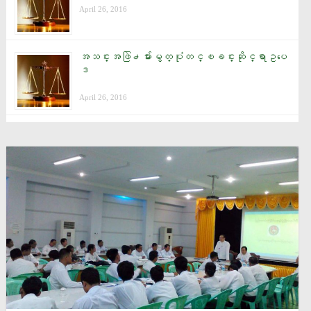
April 26, 2016
အသင္းအဖြဲ႕မ်ားမွတ္ပုံတင္ၿခင္းဆိုင္ရာဥပေ
ဒ
April 26, 2016