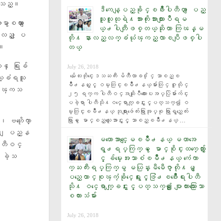
ဲ့သည္။
ဒီကေန့ျပည္ခုိင္ၿဖိဳးပါတီဟာ ျပည္
သူလူထုရဲ႔အားကိုးအားထားျပဳရမ
ွာစကား ေျ
ယ္႕ပါတီျဖစ္တယ္ဆိုတာ ကြၽန္မ
န္လည္ ျပ
တို႔ နားလည္လက္ခံယုံၾကည္လာၿပီျဖစ္ပါ
္။
တယ္
္ ေရြးခ်
July 26, 2018
  မႏၲေလးတိုင္းေဒသႀကီး မိတီၴလာခ႐ိုင္ သာစည္ၿ
်ယ္ခံရသူ
မိဳ႕နယ္ႏွင့္ ဝမ္းတြင္းၿမိဳ႕နယ္မ်ားတြင္ ဇူလိုင္ 
္ဆိုၾကသ
၂၅ ရက္က ပါတီဝင္အဆိုျပဳလႊာေပးအပ္ပြဲမ်ားက်င္း
ပခဲ့ရာ ပါတီသို႔ဝင္ေရာက္ျခင္းႏွင့္ပတ္သက္၍ ဝ
မ္းတြင္းၿမိဳ႕နယ္ ဘုရားျဖဴေက်းရြာအုပ္စု ရြာရွည္ေက်း
 ဗဟိုေကာ္
ရြာမွ ေမာင္စည္သူေအာင္ႏွင့္ သာစည္ၿမိဳ႕နယ္ …
း၊ ျပည္န
မဟာေအာင္ေျမၿမိဳ႕နယ္ မဟာအေ
္မတီဝင္
ရွ႕ရပ္ကြက္မွ ေမာင္စုိင္းထက္ေက်ာ္ႏွ
္ ခဲ့သ
င့္ ခ်မ္းေအးသာစံၿမိဳ႕နယ္ ကံေကာ
က္ႀကီးရပ္ကြက္မွ မယြန္းမီမီေဇာ္တုိ႔မွ ျ
ပည္ေထာင္စုၾကံ့ခုိင္ေရးႏွင့္ဖြံ႕ၿဖိဳးေရးပါတီ
သုိ႔ ဝင္ေရာက္ျခင္းႏွင့္ပတ္သက္၍ ​ေျပာျကားသြား​ေသာ
စကားသံမ်ား
July 26, 2018