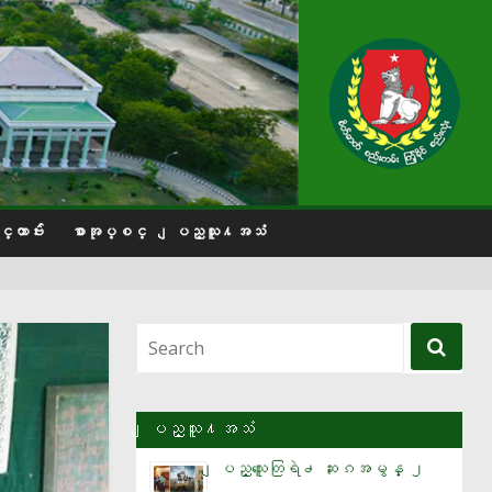
္တာဗ်ဴး
စာအုပ္စင္
ျပည္သူ႔အသံ
ျပည္သူ႔အသံ
ျပည္သူေတြရဲ႕ ဆႏၵအမွန္ ၂