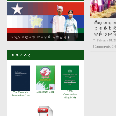
က်ဳိင္းေတာင္
င္ၿဖိဳးပါတီ
တ္စုိက္ထူပြ
ကရင္ျပည္နယ္ သတင္းမ်ား ၾကည့္ရန္
February 18, 2
Comments Of
စာအုပ္စင္
2008
Democracy Book
The Electronic
Constitution
Transactions Law
(Eng-MM)