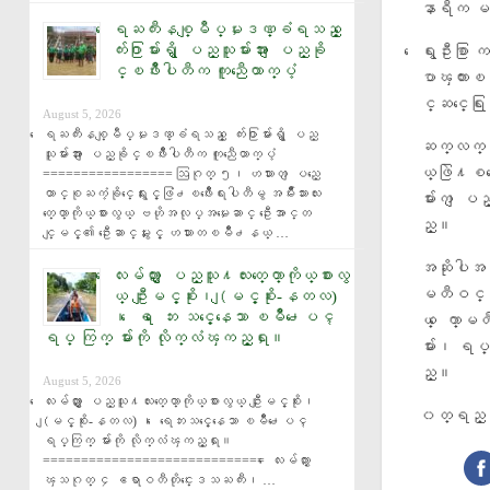
နာရီက မယ
ေရႀကီးနစ္ျမဳပ္မႈဒဏ္ခံရသည့္ ေ
က်း႐ြာမ်ားရွိ ျပည္သူမ်ားအား ျပည္ခို
ေရွးဦးစြ
င္ၿဖိဳးပါတီက ကူညီေထာက္ပံ့
ပာၾကားၿပ
င္ဆင္ေရြး
August 5, 2026
ေရႀကီးနစ္ျမဳပ္မႈဒဏ္ခံရသည့္ ေက်း႐ြာမ်ားရွိ ျပည္
ဆက္လက္ၿပ
သူမ်ားအား ျပည္ခိုင္ၿဖိဳးပါတီက ကူညီေထာက္ပံ့ 
ယ္ဖြဲ႔စည္
================= ဩဂုတ္ ၅၊ ဟသၤာတ ျပည္ေ
ထာင္စုႀကံ့ခိုင္ေရးႏွင့္ဖြံ႕ၿဖိဳးေရးပါတီမွ အမ်ိဳးသားလႊ
မ်ားက ျပ
တ္ေတာ္ကိုယ္စားလွယ္ ဗဟိုအလုပ္အမႈေဆာင္ ဦးေအာင္တ
ည္။
င္ျမင့္၏ ဦးေဆာင္မႈႏွင့္ ဟသၤာတၿမိဳ႕နယ္ …
အဆိုပါအခ
ေလးမ်က္ႏွာ ျပည္သူ႔လႊတ္ေတာ္ကိုယ္စားလွ
မတီဝင္ဦ
ယ္ ဦးျမင့္စိုး၊ (ျမင့္စိုး-နတလ)
၊ ေရ ေဘး သင့္ေနေသာ ၿမိဳ႕ေပၚ
ယ္ ေကာ္မ
ရပ္ ကြက္ မ်ားကို လိုက္လံၾကည့္ရႈ။
မ်ား၊ ရပ္က
ည္။
August 5, 2026
ေလးမ်က္ႏွာ ျပည္သူ႔လႊတ္ေတာ္ကိုယ္စားလွယ္ ဦးျမင့္စိုး၊ 
၀တ္ရည္
(ျမင့္စိုး-နတလ) ၊ ေရေဘးသင့္ေနေသာ ၿမိဳ႕ေပၚ 
ရပ္ကြက္ မ်ားကို လိုက္လံၾကည့္ရႈ။ 
============================= ေလးမ်က္ႏွာ 
ၾသဂုတ္ ၄ ဧရာဝတီတိုင္းေဒသႀကီး၊ …