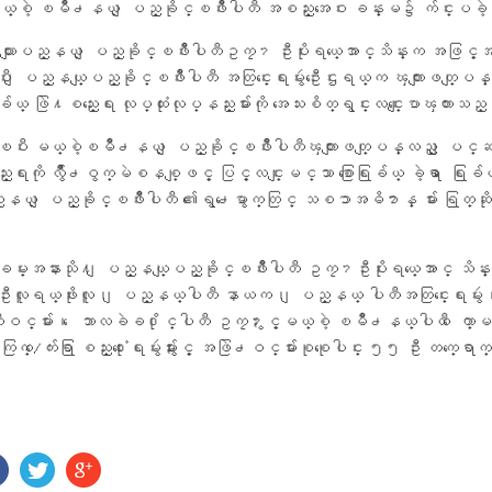
္စဲ့ ၿမိဳ႕နယ္ ျပည္ခိုင္ၿဖိဳးပါတီ အစည္းအေဝး ခန္းမ၌ က်င္းပခ
ာ ကယားျပည္နယ္ ျပည္ခိုင္ၿဖိဳးပါတီဥကၠ႒ ဦးပိုးရယ္ေအာင္သိန္းက အဖြင့္အမ
ီး ျပည္နယ္ျပည္ခိုင္ၿဖိဳးပါတီ အတြင္းေရးမွဴးဦးေဌးရယ္က ၾကားျဖတ္ျပ
ခ်ယ္ ဖြဲ႔စည္းေရး လုပ္ထံုးလုပ္နည္းမ်ားကို အေသးစိတ္ရွင္းလင္းေျပာၾကားသည
ီး မယ္စဲ့ၿမိဳ႕နယ္ ျပည္ခိုင္ၿဖိဳးပါတီၾကားျဖတ္ျပန္လည္ ျပင္ဆင
းေရးကို လွ်ိဳ႕ဝွက္မဲစနစ္ျဖင့္ ပြင့္လင္းျမင္သာ စြာေရြးခ်ယ္ ခဲ့ရာ ေရြးခ
ည္နယ္ ျပည္ခိုင္ၿဖိဳးပါတီ ၏ေရွ႕ေမွာက္တြင္ သစၥာအဓိ႒ာန္ မ်ား ရြတ
မ္းအနားသို႔ ျပည္နယ္ျပည္ခိုင္ၿဖိဳးပါတီ ဥကၠ႒ဦးပိုးရယ္ေအာင္ သိန္း၊
းလူရယ္ဖိုးလူ၊ ျပည္နယ္ပါတီ နာယက၊ ျပည္နယ္ ပါတီအတြင္းေရးမွဴ
တီဝင္မ်ား၊ ေဘာလခဲခ႐ိုင္ပါတီ ဥကၠ႒ႏွင့္မယ္စဲ့ ၿမိဳ႕နယ္ပါတီ ေကာ
ြက္/ေက်းရြာ စည္း႐ံုးေရးမွဴးမ်ားႏွင့္ အဖြဲ႕ဝင္မ်ားစုစုေပါင္း ၅၅ ဦး တက္ေရာက