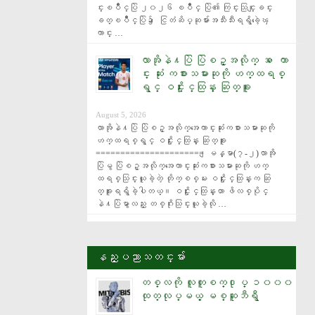
င္းၿပိဳင္ပြဲ ၂၀၂၆ ၿပိဳင္ ပြဲ၏ ကြင္းသြင္းျခင္း
ခတ္ၿပိဳင္ပြဲ၌ ေငြတံဆိပ္ဆုမ်ားအသီးသီးရရွိခဲ့ေၾ
ကာင္း …
လာအိုနဲ႔ပြဲ ပြဲစဥ္အလိုက္ အ ေကာ
င္း ဆုံး ကစားသမားဆုကို ဟက္ထရစ္
ရွင္ ဝင္းႏိုင္ထြန္း ဆြတ္ခူး
August 5, 2026
လာအိုနဲ႔ပြဲ ပြဲစဥ္အလိုက္အေကာင္းဆုံးကစားသမားဆုကို 
ဟက္ထရစ္ရွင္ ဝင္းႏိုင္ထြန္း ဆြတ္ခူး 
====================== ျမန္မာ(၇-၂)လာအို
ပြဲမွ ပြဲစဥ္အလိုက္အေကာင္းဆုံးကစားသမားဆုကို ဟက္
ထရစ္သြင္းယူခဲ့တဲ့ တိုက္စစ္မႉး ဝင္းႏိုင္ထြန္းက ဆြ
တ္ခူးရရွိခဲ့ပါတယ္။ ဝင္းႏိုင္ထြန္းဟာ ဖိလစ္ပိုင္
နဲ႔ပြဲမွာလည္း တစ္ဂိုးသြင္းယူခဲ့လို …
နည္းပညာသတင္းမ်ား
တစ္လကို လူတူစက္႐ုပ္ ၁၀၀၀
ထုတ္လုပ္မယ့္ မစ္ဆူဘီရွီ