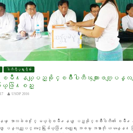
းႏွင့္ ေဆးဝါးပစၥည္းမ်ားအား ျပည္ခိုင္ၿဖိဳးပါတီမွ လႉဒါန္း
ီက ကူညီေထာက္ပံ့
ပါတီလွဳပ္ရွားမွဳမ်ား
မိဳ႔နယ္ျပည္ခိုင္ၿဖိဳးပါတီၾကားျဖတ္ျပန္လ
်ယ္ဖြဲ႔စည္း
017
USDP 2016
နယ္ ေဘာလခဲခ႐ိုင္ မယ္စဲ့ၿမိဳ႕နယ္ ျပည္ခိုင္ၿဖိဳးပါတီ၏ ၿမိဳ႕
တ္ ျပန္လည္ျပင္ဆင္ေရြးခ်ယ္ဖြဲ႕စည္းေရး အခမ္း အနားကို ယမန္ေန႔ မြ