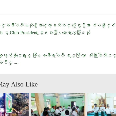
င္ၿဖိဳးပါတီဗဟိုဦးေဆာင္ေကာ္မတီဝင္ ဦးေဌးဦးအား ဂ်ပန္ႏိုင္ငံ
ub မွ Club President ႏွင္႕အဖြဲ႔လာေရာက္ေတြ႔ဆံု
ုၾကံ့ခိုင္ေရးႏွင့္ ဖြံ႔ၿဖိဳးေရးပါတီ ရပ္ကြက္/ ေက်းရြာပါတီဝင္မ်
ၿပိဳင္
→
May Also Like