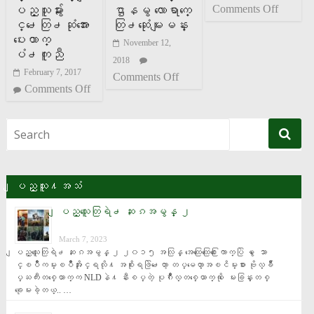
Comments Off
ပည္သူမ်ားႏွ
ဌာနမွ လာေရာက္ေ
င္႕ေတြ႕ဆုံအားေ
တြ႕ဆုံေမးျမန္း
ပးေထာက္
November 12,
ပံ႕ကူညီ
2018
February 7, 2017
Comments Off
Comments Off
ျပည္သူ႔အသံ
ျပည္သူေတြရဲ႕ ဆႏၵအမွန္ ၂
March 7, 2023
ျပည္သူေတြရဲ႕ ဆႏၵအမွန္ ၂ ၂၀၁၅ အလြန္ အေထြေထြေ႐ြးေကာက္ပြဲ မွ ေသာ
င္ၿပိဳကမ္းၿပိဳအႏိုင္ရလို႔ အစိုးရဖြဲ႕ေတာ့ တပ္မေတာ္အၿငိမ္းစား ဗိုလ္ခ်ဳ
ပ္ႀကီးတစ္ေယာက္က NLDနဲ႔ နီးစပ္တဲ့ ပုဂၢိဳလ္တစ္ေယာက္ကို ေမးခြန္းတစ္
ခုေမးခဲ့တယ္.. …