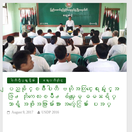
ပါတီလွဳပ္ရွားမွဳမ်ား
ဧရာ၀တီတိုင္း
ျပည္ခုိင္ၿဖိဳးပါတီ ဗဟုိအတြင္းေရးမွဴးႏွင့္အ
ဖြဲ႕ ဘုိကေလးၿမိဳ႕ ခ်မ္းေျမ့ ဓမၼရိပ္
သာရွိ အဖုိးအဖြားမ်ားအား အလွဴေငြမ်ား ေပးအပ္
August 9, 2017
USDP 2016