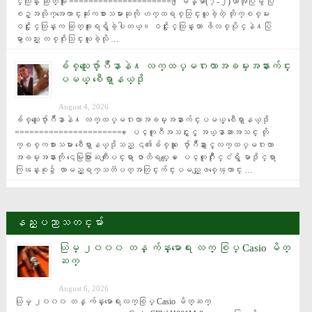
င္ထြန္း ဆြတ္ခူး ====================== ျမန္မာ(၇-၂)လာအိုပြဲမွ ပြဲ
စဥ္အလိုက္အေကာင္းဆုံးကစားသမားဆုကို ဟက္ထရစ္သြင္းယူခဲ့တဲ့ တိုက္စစ္မႉး 
ဝင္းႏိုင္ထြန္းက ဆြတ္ခူးရရွိခဲ့ပါတယ္။ ဝင္းႏိုင္ထြန္းဟာ ဖိလစ္ပိုင္နဲ႔ပြဲ
မွာလည္း တစ္ဂိုးသြင္းယူခဲ့လို …
ခ်စ္သူေဂ်ာ္ဂ်ီနာနဲ႔ လက္ထပ္မဂၤလာအခမ္းအနားက်င္း
ပမယ့္ စီေရာ္နယ္ဒို
August 4, 2026
ခ်စ္သူေဂ်ာ္ဂ်ီနာနဲ႔ လက္ထပ္မဂၤလာအခမ္းအနားက်င္းပမယ့္ စီေရာ္နယ္ဒို 
======================= ေပၚတူဂီအသင္းႏွင့္ အယ္နာဆာအသင္း တို
က္စစ္ကစားသမား စီေရာ္နယ္ဒိုသည္ ၎၏ခ်စ္သူ ေဂ်ာ္ဂ်ီနာႏွင့္လက္ထပ္မဂၤလာ
အခမ္းအနားကို ၎ေမြးဖြားႀကီးျပင္းရာ ဇာတိရပ္ေျမ ေပၚတူဂီႏိုင္ငံရွိ မာဒိုင္ရာ
ကြၽန္းစု၌ လာမည့္ရက္သတၱပတ္အတြင္းက်င္းပမည္ျဖစ္ေၾကာင္း …
နည္းပညာသတင္းမ်ား
ယြမ္ ၂၀၀၀ တန္ က်န္းမာေရး လက္ စြပ္ Casio မိတ္
ဆက္
August 6, 2026
ယြမ္ ၂၀၀၀ တန္ က်န္းမာေရးလက္စြပ္ Casio မိတ္ဆက္ 