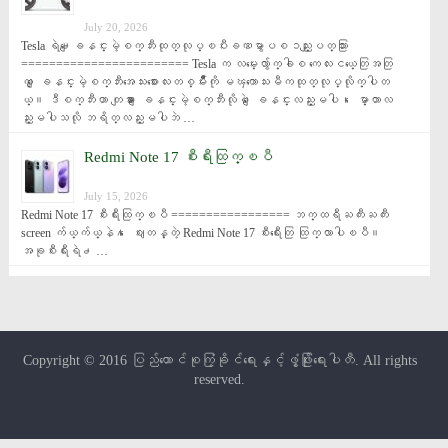
July 20, 2026
Tesla ရဲ႕‌ေျခနင္းမဲ့စက္ဘီးထုတ္လုပ္ၿပီးခဏမွာပစၥည္းျပတ္သြား 
======================== Tesla က လမ္းေလွ်ာက္ခါစ ကေလးငယ္ေတြအတြ
က္ ေျခနင္းမဲ့စက္ဘီးအေသးစားေလးတစ္မ်ိဳးကို မၾကာေသးမီကထုတ္လုပ္လိုက္ပါတ
ယ္။ ဒီစက္ဘီးဟာ တျခား ေျခနင္းမဲ့စက္ဘီးလိုပဲ ေျခနင္းလည္းမပါ၊ ေမာ္တာလ
ည္းမပါသလို ဘရိတ္လည္းမပါဘဲ …
Redmi Note 17 စီးရီးထြက္ၿပီ
July 15, 2026
Redmi Note 17 စီးရီးထြက္ၿပီ ================= ဘက္ထရီႀကီးႀကီး 
screen က်ယ္က်ယ္နဲ႔ ေဈးတန္တဲ့ Redmi Note 17 စီးရီးေတြ ထြက္လာပါၿပီ။ 
အခုစီးရီးရဲ႕ …
Copyright © 2016
ပြည်ထောင်စုကြံ့ခိုင်ရေးနှင့်ဖွံ့ဖြိုးရေးပါတီ
. All rights
reserved.