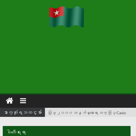
ေနာက္ဆံုးရသတင္းမ်ား
ယြမ္ ၂၀၀၀ တန္ က်န္းမာေရး လက္ စြပ္ Casio
မိတ္ဆက္
ႏိုင္ငံေတာ္သမၼတ ထိုင္းႏိုင္ငံသို႔ ေရာက္ရွိ
ပါတီေရးရာ