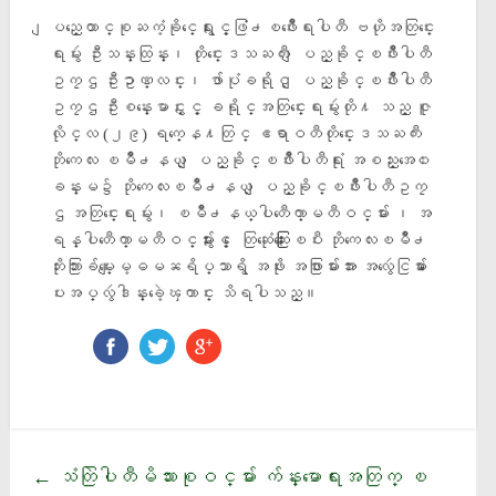
ျပည္ေထာင္စုႀက့ံခိုင္ေရးႏွင့္ဖြံ႕ၿဖိဳးေရးပါတီ ဗဟိုအတြင္းေ
ရးမွဴး ဦးသန္းထြန္း၊ တိုင္းေဒသႀကီး ျပည္ခိုင္ၿဖိဳးပါတီ
ဥကၠဌ ဦးဥာဏ္လင္း၊ ဖ်ာပံုခရိုင္ ျပည္ခိုင္ၿဖိဳးပါတီ
ဥကၠဌ ဦးစန္းေမာင္ႏွင့္ ခရိုင္အတြင္းေရးမွဴးတို႔ သည္ ဇူ
လိုင္လ (၂၉) ရက္ေန႔တြင္ ဧရာဝတီတိုင္းေဒသႀကီး
ဘုိကေလး ၿမိဳ႕နယ္ ျပည္ခုိင္ၿဖိဳးပါတီရုံး အစည္းအေ၀း
ခန္းမ၌ ဘိုကေလးၿမိဳ႕နယ္ ျပည္ခုိင္ၿဖိဳးပါတီဥကၠ
ဌ အတြင္းေရးမွဴး၊ ၿမိဳ႕နယ္ပါတီေကာ္မတီဝင္မ်ား ၊ အ
ရန္ပါတီေကာ္မတီဝင္မ်ားႏွင့္ ေတြဆံုေဆြးေႏြးၿပီး ဘိုကေလးၿမိဳ႕
ဘိုးဘြားခ်မ္းေျမ့ဓမၼရိပ္သာရွိ အဖိုး အဖြားမ်ားအား အလွဴေငြမ်ား ေ
ပးအပ္လွဴဒါန္းခဲ့ေၾကာင္း သိရပါသည္။
သံတြဲပါတီမိသားစုဝင္မ်ား က်န္းမာေရးအတြက္ ၿ
←