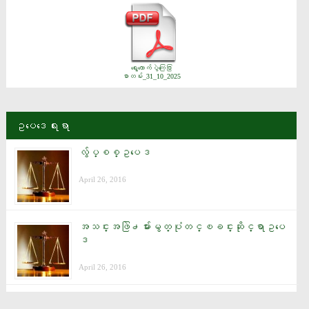
ရွေးကောက်ပွဲကြေငြာ
စာတမ်း_31_10_2025
ဥပေဒေရးရာ
လွ်ပ္စစ္ဥပေဒ
April 26, 2016
အသင္းအဖြဲ႕မ်ားမွတ္ပုံတင္ၿခင္းဆိုင္ရာဥပေ
ဒ
April 26, 2016