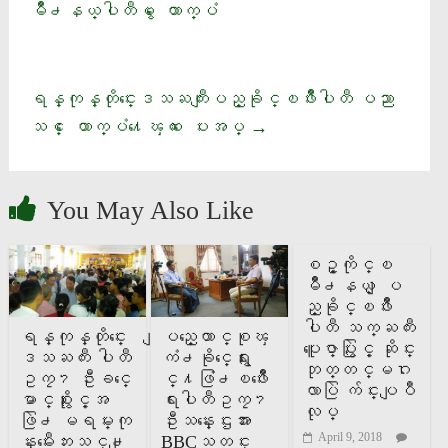
မိဳ႕နယ္ပါတီမွ ေထာက္ပံ
ရန္ကုန္တိုင္းေဒသႀကီးျပည္ခိုင္ၿဖိဳးပါတီ ပညာ
သင္ ေထာက္ပံ႔ေၾကး ေပးအပ္
→
You May Also Like
စဥ့္ကိုင္ၿ
မိဳ႕နယ္ ျပ
ည္ခိုင္ၿဖိဳး
ပါတီ သက္ႀကီး
ရန္ကုန္တုိင္းေ
ျပည္ေထာင္စုၾ
ပူေဇာ္ပြဲႏွင့္ ဆိုင္း
ဒသႀကီး ပါတီ
ကံ႕ခုိင္ေရးႏွ
ဘုတ္တင္မဂၤ
ဥကၠ႒ ဦးခင္ေ
င္႔ဖြံ႕ၿဖိဳးေ
လာပြဲ က်င္းပျပဳ
မာင္စုိးႏွင့္အ
ရးပါတီဥကၠ႒
လုပ္
ဖြဲ႕ မရမ္းကု
ဦးသန္းေဌးအား
April 9, 2018
န္းမီးေဘးသင္႕ျ
BBCသတင္း