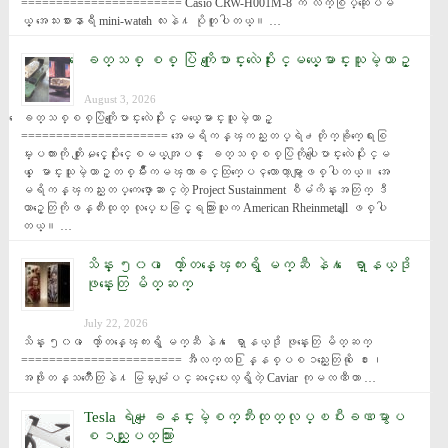
======================= Casio CRW-H001M-8 က လက္စြပ္ဆိုေပမ
ယ့္ အေသးစားနာရီ mini-watch ေလးနဲ႔ ပိုတူပါတယ္။ …
ေခတ္သစ္ စစ္ ပြဲ ကိုေျပာင္းလဲေပးႏိုင္မယ့္ေမာင္းသူမဲ့ယာဥ္
August 3, 2026
ေခတ္သစ္စစ္ပြဲကိုေျပာင္းလဲေပးႏိုင္မယ့္ေမာင္းသူမဲ့ယာဥ္ 
===================== အေမရိကန္ၾကည္းတပ္ရဲ႕တိုက္ခိုက္ေရးစြ
မ္းပကားကို တိုးျမႇင့္ေပးႏိုင္ေစမယ့္အျပင္ ေခတ္သစ္စစ္ပြဲကိုပါေျပာင္းလဲေပးႏိုင္မ
ယ့္ ေမာင္းသူမဲ့ယာဥ္တစ္မ်ိဳးကမၾကာခင္ထြက္ေပၚလာေတာ့မွာျဖစ္ပါတယ္။ အေ
မရိကန္ၾကည္းတပ္ကေဖာ္ေဆာင္တဲ့ Project Sustainment စီမံကိန္းအတြက္ ဒီ
ယာဥ္ေတြကိုဖန္တီးထုတ္ လုပ္ေပးခြင့္ရသြားသူက American Rheinmetall ျဖစ္ပါ
တယ္။ …
သိန္း ၅၀၀ ေက်ာ္တန္ေၾကးရွိ မက္ဆီ နဲ႔ ေရာ္နယ္ဒို
ဖုန္းေတြ မိတ္ဆက္
July 22, 2026
သိန္း ၅၀၀ ေက်ာ္တန္ေၾကးရွိ မက္ဆီ နဲ႔ ေရာ္နယ္ဒို ဖုန္းေတြ မိတ္ဆက္ 
======================= အီလက္ထ႐ြန္နစ္ပစၥည္းေတြကို ေ႐ႊ၊ 
အဖိုးတန္သတၱဳေတြနဲ႔ မြမ္းမံျပင္ဆင္ေပးေလ့ရွိတဲ့ Caviar ကုမၸဏီဟာ …
Tesla ရဲ႕‌ေျခနင္းမဲ့စက္ဘီးထုတ္လုပ္ၿပီးခဏမွာပ
စၥည္းျပတ္သြား