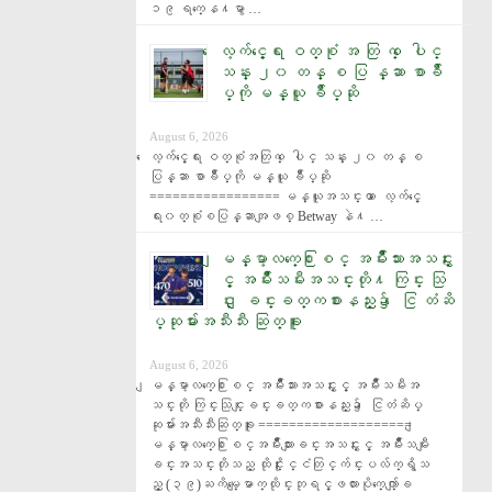
၁၉ ရက္ေန႔မွာ …
ေလ့က်င့္ေရး ဝတ္စုံ အ တြ က္ ေပါင္
သန္း ၂၀ တန္ စ ပြ န္ဆာ စာခ်ဳ
ပ္ကို မန္ယူ ခ်ဳပ္ဆို
August 6, 2026
ေလ့က်င့္ေရး ဝတ္စုံအတြက္ ေပါင္ သန္း ၂၀ တန္ စ
ပြန္ဆာ စာခ်ဳပ္ကို မန္ယူ ခ်ဳပ္ဆို 
================= မန္ယူအသင္းဟာ ေလ့က်င့္ေ
ရး၀တ္စုံစပြန္ဆာအျဖစ္ Betway နဲ႔ …
ျမန္မာ့လက္ေ႐ြးစင္ အမ်ိဳးသားအသင္းႏွ
င့္ အမ်ိဳးသမီးအသင္းတို႔ ကြင္း သြ
င္း ျခင္းခတ္ကစားနည္း၌ ေငြ တံဆိ
ပ္ဆုမ်ားအသီးသီး ဆြတ္ခူး
August 6, 2026
ျမန္မာ့လက္ေ႐ြးစင္ အမ်ိဳးသားအသင္းႏွင့္ အမ်ိဳးသမီးအ
သင္းတို ကြင္းသြင္းျခင္းခတ္ကစားနည္း၌ ေငြတံဆိပ္
ဆုမ်ားအသီးသီးဆြတ္ခူး ==================== ျ
မန္မာ့လက္ေ႐ြးစင္အမ်ိဳးသားျခင္းအသင္းႏွင့္ အမ်ိဳးသမီးျ
ခင္းအသင္းတိုသည္ ထိုင္းႏိုင္ငံတြင္က်င္းပလ်က္ရွိသ
ည့္ (၃၉)ႀကိမ္ေျမာက္ထိုင္းဘုရင့္ဖလားပိုက္ေက်ာ္ျခ