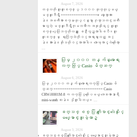
August 7, 2026
တစ္လကို လူတူစက္႐ုပ္ ၁၀၀၀ ထုတ္လုပ္မယ့္ 
မစ္ဆူဘီရွီ ================== ေမာ္ေတာ္ကား
နဲ႔အႀကီးစားစက္မႈလုပ္ငန္းမွာ ဂုဏ္သတင္းႀကီး
မားလွတဲ့ မစ္ဆူဘီရွီကုမၸဏီက အခုဆိုရင္ လူတူ
စက္႐ုပ္ေတြဘက္ကိုလည္း ေျခဦးလွည့္လာပါၿပီ။လူ
တူစက္႐ုပ္ ေဈးကြက္ထဲကိုဝင္လာရာမွာလည္း အင္
နဲ႔အားနဲ႔ဆိုသလိုဝင္လာတာပါ။ ဘာေၾကာင့္လဲဆိုေတာ့ 
…
ယြမ္ ၂၀၀၀ တန္ က်န္းမာေရး
လက္ စြပ္ Casio မိတ္ဆက္
August 6, 2026
ယြမ္ ၂၀၀၀ တန္ က်န္းမာေရးလက္စြပ္ Casio မိ
တ္ဆက္ ======================= Casio 
CRW-H001M-8 က လက္စြပ္ဆိုေပမယ့္ အေသးစားနာရီ 
mini-watch ေလးနဲ႔ ပိုတူပါတယ္။ …
ေခတ္သစ္ စစ္ ပြဲ ကိုေျပာင္းလဲေပးႏိုင္
မယ့္ေမာင္းသူမဲ့ယာဥ္
August 3, 2026
ေခတ္သစ္စစ္ပြဲကိုေျပာင္းလဲေပးႏိုင္မယ့္ေမာင္းသူမဲ့ယာဥ္ 