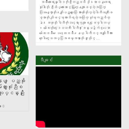
  အမ်ဳိးသားေရးမူဝါဒကိုဦးတည္ၿပီး ဒို႔တာဝန္အေရး
သံုးပါးကို ဦးထိပ္ထားေဆာင္ရြက္ေနတာျဖစ္တဲ့အတြက္ 
ကြၽန္ေတာ္တို႔လိုျပည္သူေတြ အားကိုးထိုက္တဲ့ပါတီႀကီးျဖ
စ္တာကို သိျမင္ၾကားသိရတဲ့အတြက္ ယံုၾကည္စိတ္
နဲ႔ အခုလို ပါတီကိုဝင္ေရာက္လာျခင္းျဖစ္ပါတယ္​
။ မႏၲေလးတိုင္းေဒသႀကီး ပါတီ႐ံုးခန္းမ၌က်င္းပေသာ 
မႏၲေလးၿမိဳ႕ေပၚေလးၿမိဳ႕နယ္ ပါတီဝင္အဆုိျပဳလႊာ
စုေပါင္းေပးအပ္ပြဲအခမ္းအနားကုိ ဇူလိုင္ …
သီချင်း
ယ္ ျပည္ခို
က္ႏွာစံုညီစ
ပ္ငန္းညႇိႏိႈ
0