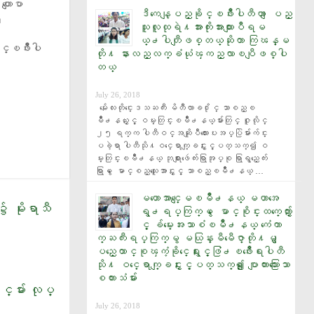
ဟာေျပာ
ဒီကေန့ျပည္ခုိင္ၿဖိဳးပါတီဟာ ျပည္
။
သူလူထုရဲ႔အားကိုးအားထားျပဳရမ
ယ္႕ပါတီျဖစ္တယ္ဆိုတာ ကြၽန္မ
င္ၿဖိဳးပါ
တို႔ နားလည္လက္ခံယုံၾကည္လာၿပီျဖစ္ပါ
တယ္
July 26, 2018
  မႏၲေလးတိုင္းေဒသႀကီး မိတီၴလာခ႐ိုင္ သာစည္ၿ
မိဳ႕နယ္ႏွင့္ ဝမ္းတြင္းၿမိဳ႕နယ္မ်ားတြင္ ဇူလိုင္ 
၂၅ ရက္က ပါတီဝင္အဆိုျပဳလႊာေပးအပ္ပြဲမ်ားက်င္း
ပခဲ့ရာ ပါတီသို႔ဝင္ေရာက္ျခင္းႏွင့္ပတ္သက္၍ ဝ
မ္းတြင္းၿမိဳ႕နယ္ ဘုရားျဖဴေက်းရြာအုပ္စု ရြာရွည္ေက်း
ရြာမွ ေမာင္စည္သူေအာင္ႏွင့္ သာစည္ၿမိဳ႕နယ္ …
မဟာေအာင္ေျမၿမိဳ႕နယ္ မဟာအေ
 မုိးရာသီ
ရွ႕ရပ္ကြက္မွ ေမာင္စုိင္းထက္ေက်ာ္ႏွ
င့္ ခ်မ္းေအးသာစံၿမိဳ႕နယ္ ကံေကာ
က္ႀကီးရပ္ကြက္မွ မယြန္းမီမီေဇာ္တုိ႔မွ ျ
ပည္ေထာင္စုၾကံ့ခုိင္ေရးႏွင့္ဖြံ႕ၿဖိဳးေရးပါတီ
သုိ႔ ဝင္ေရာက္ျခင္းႏွင့္ပတ္သက္၍ ​ေျပာျကားသြား​ေသာ
စကားသံမ်ား
္မ်ား လုပ္
July 26, 2018