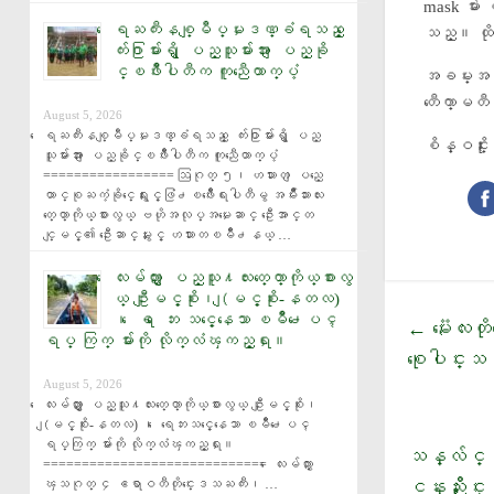
mask မ်ား
ေရႀကီးနစ္ျမဳပ္မႈဒဏ္ခံရသည့္ ေ
သည္။ ထုိ႕
က်း႐ြာမ်ားရွိ ျပည္သူမ်ားအား ျပည္ခို
င္ၿဖိဳးပါတီက ကူညီေထာက္ပံ့
အခမ္းအနား
တီေကာ္မတီ
August 5, 2026
ေရႀကီးနစ္ျမဳပ္မႈဒဏ္ခံရသည့္ ေက်း႐ြာမ်ားရွိ ျပည္
စိန္ဝင္းႏုိ
သူမ်ားအား ျပည္ခိုင္ၿဖိဳးပါတီက ကူညီေထာက္ပံ့ 
================= ဩဂုတ္ ၅၊ ဟသၤာတ ျပည္ေ
ထာင္စုႀကံ့ခိုင္ေရးႏွင့္ဖြံ႕ၿဖိဳးေရးပါတီမွ အမ်ိဳးသားလႊ
တ္ေတာ္ကိုယ္စားလွယ္ ဗဟိုအလုပ္အမႈေဆာင္ ဦးေအာင္တ
င္ျမင့္၏ ဦးေဆာင္မႈႏွင့္ ဟသၤာတၿမိဳ႕နယ္ …
ေလးမ်က္ႏွာ ျပည္သူ႔လႊတ္ေတာ္ကိုယ္စားလွ
ယ္ ဦးျမင့္စိုး၊ (ျမင့္စိုး-နတလ)
၊ ေရ ေဘး သင့္ေနေသာ ၿမိဳ႕ေပၚ
မႏၱေလး
←
ရပ္ ကြက္ မ်ားကို လိုက္လံၾကည့္ရႈ။
စုေပါင္းသစ
August 5, 2026
ေလးမ်က္ႏွာ ျပည္သူ႔လႊတ္ေတာ္ကိုယ္စားလွယ္ ဦးျမင့္စိုး၊ 
(ျမင့္စိုး-နတလ) ၊ ေရေဘးသင့္ေနေသာ ၿမိဳ႕ေပၚ 
ရပ္ကြက္ မ်ားကို လိုက္လံၾကည့္ရႈ။ 
သန္လ်င္ၿမ
============================= ေလးမ်က္ႏွာ 
ငန္းညႇိႏႈိင
ၾသဂုတ္ ၄ ဧရာဝတီတိုင္းေဒသႀကီး၊ …