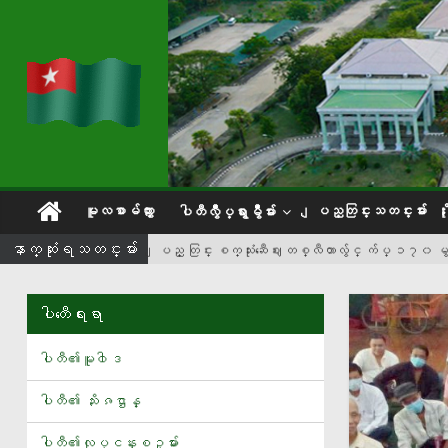
မူလစာမ်က္ႏွာ
ျပည္တြင္းသတင္းမ်ား
ပါတီလွဳပ္ရွားမွဳမ်ား
ေနာက္ဆံုးရသတင္းမ်ား
ျပည္ တြင္း စက္သုံးဆီေဈး တစ္လီတာလွ်င္ က်ပ္ ၁၇
တစ္လကို လူတူစက္႐ုပ္ ၁၀၀၀ ထုတ္လုပ္မယ့္ မစ္
UFC 331 ၿပိဳင္ ပြဲ မွာ ထိပ္ဆုံးေခါင္ ပြဲ ႀကီးအျဖစ္ ထိုး ရ ေတာ့ မယ့္ လက္ရွိ ခ်
ပါတီေရးရာ
ယြမ္ ၂၀၀၀ တန္ က်န္းမာေရး လက္ စြပ္ Casio မိတ္ဆက္
ပါတီ၏မူ၀ါဒ
ႏိုင္ငံေတာ္သမၼတ ထိုင္းႏိုင္ငံသို႔ ေရာက္ရွိ
ပါတီ၏ သႏိၷဌာန္
ေလ့က်င့္ေရး ဝတ္စုံ အ တြ က္ ေပါင္ သန္း ၂၀ တန္ စ ပြ န္ဆာ စာခ်ဳပ္ကို မန္ယူ ခ
ျမန္မာ့လက္ေ႐ြးစင္ အမ်ိဳးသားအသင္းႏွင့္ အမ်ိဳးသမီးအသင္းတို႔ ကြင္း သြင္း ျခင္း
ပါတီ၏လုပ္ငန္းစဥ္မ်ား