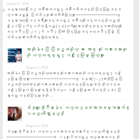
August 6, 2026
ျမန္မာ့လက္ေ႐ြးစင္ အမ်ိဳးသားအသင္းႏွင့္ အမ်ိဳးသမီးအသင္းတို ကြင္းသြင္းျခင္းခ
တ္ကစားနည္း၌ ေငြတံဆိပ္ဆုမ်ားအသီးသီးဆြတ္ခူး ==================== ျ
မန္မာ့လက္ေ႐ြးစင္အမ်ိဳးသားျခင္းအသင္းႏွင့္ အမ်ိဳးသမီးျခင္းအသင္းတိုသည္ ထို
င္းႏိုင္ငံတြင္က်င္းပလ်က္ရွိသည့္ (၃၉)ႀကိမ္ေျမာက္ထိုင္းဘုရင့္ဖလားပိုက္ေက်ာ္ျ
ခင္းၿပိဳင္ပြဲ ၂၀၂၆ ၿပိဳင္ ပြဲ၏ ကြင္းသြင္းျခင္းခတ္ၿပိဳင္ပြဲ၌ ေငြ
တံဆိပ္ဆုမ်ားအသီးသီးရရွိခဲ့ေၾကာင္း …
လာအိုနဲ႔ပြဲ ပြဲစဥ္အလိုက္ အ ေကာင္း ဆုံး ကစားသမားဆု
ကို ဟက္ထရစ္ရွင္ ဝင္းႏိုင္ထြန္း ဆြတ္ခူး
August 5, 2026
လာအိုနဲ႔ပြဲ ပြဲစဥ္အလိုက္အေကာင္းဆုံးကစားသမားဆုကို ဟက္ထရစ္ရွင္ ဝင္းႏို
င္ထြန္း ဆြတ္ခူး ====================== ျမန္မာ(၇-၂)လာအိုပြဲမွ ပြဲ
စဥ္အလိုက္အေကာင္းဆုံးကစားသမားဆုကို ဟက္ထရစ္သြင္းယူခဲ့တဲ့ တိုက္စစ္မႉး 
ဝင္းႏိုင္ထြန္းက ဆြတ္ခူးရရွိခဲ့ပါတယ္။ ဝင္းႏိုင္ထြန္းဟာ ဖိလစ္ပိုင္နဲ႔ပြဲ
မွာလည္း တစ္ဂိုးသြင္းယူခဲ့လို …
ခ်စ္သူေဂ်ာ္ဂ်ီနာနဲ႔ လက္ထပ္မဂၤလာအခမ္းအနားက်င္း
ပမယ့္ စီေရာ္နယ္ဒို
August 4, 2026
ခ်စ္သူေဂ်ာ္ဂ်ီနာနဲ႔ လက္ထပ္မဂၤလာအခမ္းအနားက်င္းပမယ့္ စီေရာ္နယ္ဒို 
======================= ေပၚတူဂီအသင္းႏွင့္ အယ္နာဆာအသင္း တို