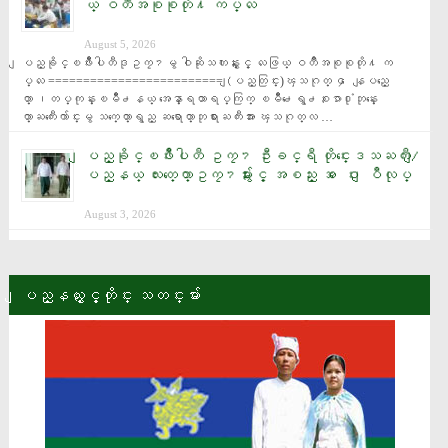
ယ္ ဝတၳဳအစုစုတို႔ ကပ္လႉ
August 5, 2026
ျပည္ခိုင္ၿဖိဳးပါတီဒုဥကၠ႒မွ ဝါဆိုသကၤန္းႏွင့္ လႉဖြယ္ ဝတၳဳအစုစုတို႔ က
ပ္လႉ ========================= (ျပည္တြင္း)ၾသဂုတ္ ၄ ေနျပည္ေ
တာ္ ၊တပ္ကုန္းၿမိဳ႕နယ္ အေနာ္ရထာရပ္ကြက္ ၿမိဳ႕ေရွ႕စႏၵာ႐ုံဘုန္းေ
တာ္ႀကီးေက်ာင္းမွ သက္ေတာ္ရွည္ ဆရာေတာ္ဘုရားႀကီးအား ၾသဂုတ္လ …
ျပည္ခိုင္ၿဖိဳးပါတီ ဥကၠ႒ ဦးခင္ရီ တိုင္းေဒသႀကီး/ျ
ပည္နယ္ လႊတ္ေတာ္ဥကၠ႒မ်ားႏွင့္ အစည္း အ ေဝး ျပဳလုပ္
August 3, 2026
ျပည္နယ္ႏွင့္တိုင္း သတင္းမ်ား