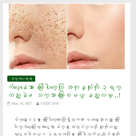
အလွအပေရးရာ
က်ယ္ေနေသာ ေခြ်းေပါက္ေတြ အကုန္လံုးကို ၃ရက္
တည္းနဲ႕ သက္သာ သြားေစမယ့္ နည္းလမ္း ..!
May 19, 2017
USDP 2016
မ်က္နွာေပၚမွာ ေခြ်းေပါက္ေလးေတြရွိၾကတာ မဆန္းေသာ္လည္း ေခြ်းေ
ပါက္က်ယ္ေတြေၾကာင့္ေတာ့ မ်က္နွာ အလွပ်က္သလို လူကိုလည္း
ရင့္ေစပါတယ္ ။ ၃ရက္အတြင္း ေခြ်းေပါက္က်ယ္ တဲ့ျပႆနာကို