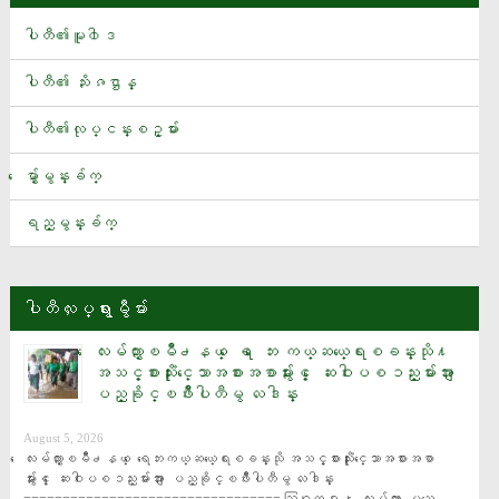
ႏိုင္ငံေတာ္သမၼတ ထိုင္းႏိုင္ငံသို႔ ေရာက္ရွိ
ပါတီ၏မူ၀ါဒ
ေလ့က်င့္ေရး ဝတ္စုံ အ တြ က္ ေပါင္ သန္း ၂၀ တန္ စ ပြ န္ဆာ စာခ်ဳပ္ကို မ
န္ယူ ခ်ဳပ္ဆို
ပါတီ၏ သႏိၷဌာန္
ျမန္မာ့လက္ေ႐ြးစင္ အမ်ိဳးသားအသင္းႏွင့္ အမ်ိဳးသမီးအသင္းတို႔ ကြင္း သြင္း ျခ
ပါတီ၏လုပ္ငန္းစဥ္မ်ား
င္းခတ္ကစားနည္း၌ ေငြ တံဆိပ္ဆုမ်ားအသီးသီး ဆြတ္ခူး
ေလးမ်က္ႏွာၿမိဳ႕နယ္ ေရ ေဘး ကယ္ဆယ္ေရးစခန္းသို႔ အသင့္စားသုံးႏိုင္ေသာအစား
ေမွ်ာ္မွန္းခ်က္
အစာမ်ားႏွင့္ ေဆးဝါးပစၥည္းမ်ားအား ျပည္ခိုင္ၿဖိဳးပါတီမွ လႉဒါန္း
ရည္မွန္းခ်က္
ေရႀကီးနစ္ျမဳပ္မႈဒဏ္ခံရသည့္ ေက်း႐ြာမ်ားရွိ ျပည္သူမ်ားအား ျပည္ခိုင္ၿဖိဳး
ပါတီက ကူညီေထာက္ပံ့
ေတာင္ကိုရီးယားမွာ အပူလႈိင္းေၾကာင့္ ေသဆုံးသူ ၁၉ ဦးအထိရွိလာ
ပါတီလႈပ္ရွားမွဳမ်ား
ေလးမ်က္ႏွာ ျပည္သူ႔လႊတ္ေတာ္ကိုယ္စားလွယ္ ဦးျမင့္စိုး၊ (ျမင့္စိုး-နတလ) ၊
ေလးမ်က္ႏွာၿမိဳ႕နယ္ ေရ ေဘး ကယ္ဆယ္ေရးစခန္းသို႔
ေရ ေဘး သင့္ေနေသာ ၿမိဳ႕ေပၚ ရပ္ ကြက္ မ်ားကို လိုက္လံၾကည့္ရႈ။
အသင့္စားသုံးႏိုင္ေသာအစားအစာမ်ားႏွင့္ ေဆးဝါးပစၥည္းမ်ားအား ျ
တစ္လကို လူတူစက္႐ုပ္ ၁၀၀၀ ထုတ္လုပ္မယ့္ မစ္ဆူဘီရွီ
ပည္ခိုင္ၿဖိဳးပါတီမွ လႉဒါန္း
August 5, 2026
ေလးမ်က္ႏွာၿမိဳ႕နယ္ ေရေဘးကယ္ဆယ္ေရးစခန္းသို အသင့္စားသုံးႏိုင္ေသာအစားအစာ
မ်ားႏွင့္ ေဆးဝါးပစၥည္းမ်ားအား ျပည္ခိုင္ၿဖိဳးပါတီမွ လႉဒါန္း 