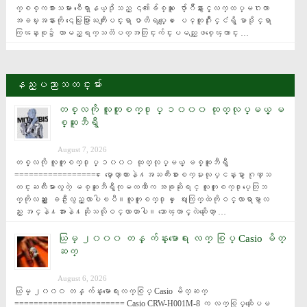
က္စစ္ကစားသမား စီေရာ္နယ္ဒိုသည္ ၎၏ခ်စ္သူ ေဂ်ာ္ဂ်ီနာႏွင့္လက္ထပ္မဂၤလာ
အခမ္းအနားကို ၎ေမြးဖြားႀကီးျပင္းရာ ဇာတိရပ္ေျမ ေပၚတူဂီႏိုင္ငံရွိ မာဒိုင္ရာ
ကြၽန္းစု၌ လာမည့္ရက္သတၱပတ္အတြင္းက်င္းပမည္ျဖစ္ေၾကာင္း …
နည္းပညာသတင္းမ်ား
တစ္လကို လူတူစက္႐ုပ္ ၁၀၀၀ ထုတ္လုပ္မယ့္ မ
စ္ဆူဘီရွီ
August 7, 2026
တစ္လကို လူတူစက္႐ုပ္ ၁၀၀၀ ထုတ္လုပ္မယ့္ မစ္ဆူဘီရွီ 
================== ေမာ္ေတာ္ကားနဲ႔အႀကီးစားစက္မႈလုပ္ငန္းမွာ ဂုဏ္သ
တင္းႀကီးမားလွတဲ့ မစ္ဆူဘီရွီကုမၸဏီက အခုဆိုရင္ လူတူစက္႐ုပ္ေတြဘ
က္ကိုလည္း ေျခဦးလွည့္လာပါၿပီ။လူတူစက္႐ုပ္ ေဈးကြက္ထဲကိုဝင္လာရာမွာလ
ည္း အင္နဲ႔အားနဲ႔ဆိုသလိုဝင္လာတာပါ။ ဘာေၾကာင့္လဲဆိုေတာ့ …
ယြမ္ ၂၀၀၀ တန္ က်န္းမာေရး လက္ စြပ္ Casio မိတ္
ဆက္
August 6, 2026
ယြမ္ ၂၀၀၀ တန္ က်န္းမာေရးလက္စြပ္ Casio မိတ္ဆက္ 
======================= Casio CRW-H001M-8 က လက္စြပ္ဆိုေပမ