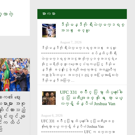
အားကစား
္လာတဲ့
ဒီယိုမန္ဒီကို ရီးယဲလ္မက္ဒရစ္
အသင္း ေခၚယူ
August 7, 2026
ဒီယိုမန္ဒီကို ရီးယဲလ္မက္ဒရစ္အသင္း ေခၚယူ 
======================= စပိန္ထိပ္သီး ရီး
ယဲလ္မက္ဒရစ္အသင္းဟာ လိုက္ပ္ဇစ္အသင္းရဲ႕ 
အိုင္ဗရီကိုစ္ လူငယ္ေတာင္ပံၾကယ္ပြင့္ ဒီယိုမ
န္ဒီကို ေခၚယူႏိုင္ခဲ့ၿပီျဖစ္ေၾကာင္း အတည္ျပဳေၾ
ကညာခဲ့ပါတယ္။ အသက္ (၁၉)ႏွစ္အ႐ြယ္သာရွိေသးတဲ့ 
ဒီယိုမန္ဒီအတြက္ …
UFC 331 ၿပိဳင္ ပြဲ မွာ ထိပ္ဆုံးေခါ
လောက၏ ဈေး
င္ ပြဲ ႀကီးအျဖစ္ ထိုး ရ ေတာ့ မယ့္
သမားများ အစု
လက္ရွိ ခ်န္ပီယံ ‌Joshua Van
ဆိုင်ထားသည့်
င်းတွင် ချ
August 6, 2026
UFC 331 ၿပိဳင္ပြဲမွာ ထိပ္ဆုံးေခါင္ပြဲႀကီးအျဖစ္ 
်းက ထိပ်
ထိုးရေတာ့မယ့္ လက္ရွိ ခ်န္ပီယံ ‌Joshua Van 
်
==================== UFC က စက္တက္ဘာ 