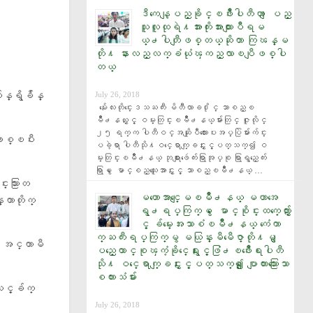
ဒီကေန့ျပည္ခုိင္ၿဖိဳးပါတီဟာ ျပည္
သူလူထုရဲ႔အားကိုးအားထားျပဳရမ
ယ္႕ပါတီျဖစ္တယ္ဆိုတာ ကြၽန္မ
တို႔ နားလည္လက္ခံယုံၾကည္လာၿပီျဖစ္ပါ
တယ္
July 26, 2018
္ရွိခ်ိန္
  မႏၲေလးတိုင္းေဒသႀကီး မိတီၴလာခ႐ိုင္ သာစည္ၿ
မိဳ႕နယ္ႏွင့္ ဝမ္းတြင္းၿမိဳ႕နယ္မ်ားတြင္ ဇူလိုင္ 
၂၅ ရက္က ပါတီဝင္အဆိုျပဳလႊာေပးအပ္ပြဲမ်ားက်င္း
ဖစ္ၿပီး
ပခဲ့ရာ ပါတီသို႔ဝင္ေရာက္ျခင္းႏွင့္ပတ္သက္၍ ဝ
မ္းတြင္းၿမိဳ႕နယ္ ဘုရားျဖဴေက်းရြာအုပ္စု ရြာရွည္ေက်း
ရြာမွ ေမာင္စည္သူေအာင္ႏွင့္ သာစည္ၿမိဳ႕နယ္ …
္းသြားတ
မဟာေအာင္ေျမၿမိဳ႕နယ္ မဟာအေ
္တာတိုက္
ရွ႕ရပ္ကြက္မွ ေမာင္စုိင္းထက္ေက်ာ္ႏွ
င့္ ခ်မ္းေအးသာစံၿမိဳ႕နယ္ ကံေကာ
က္ႀကီးရပ္ကြက္မွ မယြန္းမီမီေဇာ္တုိ႔မွ ျ
္ အင္တာမီ
ပည္ေထာင္စုၾကံ့ခုိင္ေရးႏွင့္ဖြံ႕ၿဖိဳးေရးပါတီ
သုိ႔ ဝင္ေရာက္ျခင္းႏွင့္ပတ္သက္၍ ​ေျပာျကားသြား​ေသာ
စကားသံမ်ား
္လင့္ခ်က္
July 26, 2018