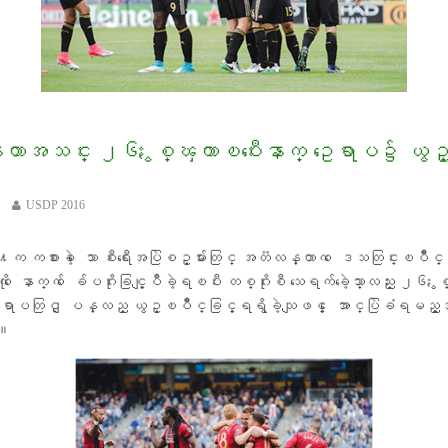
းႏွင့္ ေဆးဝါးပစၥည္းမ်ားအား ျပည္ခိုင္ၿဖိဳးပါတီမွ လႉဒါန္း
ီက ကူညီေထာက္ပံ့
ာအသင္း ၂၆ ႏွစ္ၾကာၿပီးေနာက္ ဥေရာပ၌ ယွဥ္
USDP 2016
 ကစားခဲ့ ေသာ စီးရီးေအပဲြစဥ္မ်ားတြင္ အတၱလန္တာက ေဒသတြင္းၿပိဳင
ု ေနာက္က် ေခ်ပဂိုးခြင့္ျပဳခဲ့ရၿပီး တစ္ဂုိးစီ သေရက်ခဲ့ေသာ္လည္း ၂၆ 
 ဥေရာပတြင္ ျပန္လည္ ယွဥ္ၿပိဳင္ခြင့္ရရွိခဲ့သျဖင့္ ေအာင္ပဲြခံရမည့္
္။