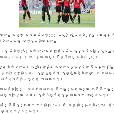
သည္ အမွတ္ ေပးဇယားနံပါတ္ (၅) ေနရာ၌ ရွိေနၿပီး ႏွစ္ပဲြကစားရန္ က်န
ီမီလန္ထက္ ေျခာက္မွတ္ပိုမ်ားေနသည္။
၄) မွ နံပါတ္ (၆) အထိ အသင္းမ်ား ယူ႐ိုပါလိဂ္ ယွဥ္ၿပိဳင္ခြင့္ရမည္ျ
ာသည္ ၁၉၉၁ ကတည္းက ယင္းၿပိဳင္ပဲြတြင္ မပါ၀င္ခဲ့ေပ။
းေတာ့ ခါးသီးပါတယ္။ ကၽြန္ေတာ္တုိ႔ အမွားတစ္ခုလုပ္မိတာ မီလန္က ဂိုးသြင
ဲ့ ကၽြန္ေတာ္တုိ႔ရဲ႕ ရည္မွန္းခ်က္ ေရာက္ရွိသြားခဲ့ပါတယ္’’ ဟု အတၱလန
အလီဂ်န္ဒ႐ိုဂုိမက္စ္က ေျပာၾကားသည္။
သမိုင္းတြင္ ပထမဆံုးအႀကိမ္ မီလန္ႏွစ္သင္းျဖစ္ေသာ ေအစီမီလန္ႏွင့
က္ သာလြန္ေသာ ေနရာ၌ ရာသီပိတ္သိမ္းရန္ အလားအလာ ေကာင္းေနသည္။
္းတြင္ ဖီအိုရင္တီးနားက လာဇီယုိကို ၃-၂ ဂိုး ျဖင့္ အႏုိင္ယူၿပီး ဥေရာပေမွ်ာ
လက္ ရွင္သန္ေစခဲ့သည္။