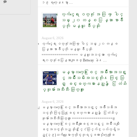
၁၉ ရက္ေန႔မွာ …
ေလ့က်င့္ေရး ဝတ္စုံ အ တြ က္ ေပါင္
သန္း ၂၀ တန္ စ ပြ န္ဆာ စာခ်ဳ
ပ္ကို မန္ယူ ခ်ဳပ္ဆို
August 6, 2026
ေလ့က်င့္ေရး ဝတ္စုံအတြက္ ေပါင္ သန္း ၂၀ တန္ စ
ပြန္ဆာ စာခ်ဳပ္ကို မန္ယူ ခ်ဳပ္ဆို 
================= မန္ယူအသင္းဟာ ေလ့က်င့္ေ
ရး၀တ္စုံစပြန္ဆာအျဖစ္ Betway နဲ႔ …
ျမန္မာ့လက္ေ႐ြးစင္ အမ်ိဳးသားအသင္းႏွ
င့္ အမ်ိဳးသမီးအသင္းတို႔ ကြင္း သြ
င္း ျခင္းခတ္ကစားနည္း၌ ေငြ တံဆိ
ပ္ဆုမ်ားအသီးသီး ဆြတ္ခူး
August 6, 2026
ျမန္မာ့လက္ေ႐ြးစင္ အမ်ိဳးသားအသင္းႏွင့္ အမ်ိဳးသမီးအ
သင္းတို ကြင္းသြင္းျခင္းခတ္ကစားနည္း၌ ေငြတံဆိပ္
ဆုမ်ားအသီးသီးဆြတ္ခူး ==================== ျ
မန္မာ့လက္ေ႐ြးစင္အမ်ိဳးသားျခင္းအသင္းႏွင့္ အမ်ိဳးသမီးျ
ခင္းအသင္းတိုသည္ ထိုင္းႏိုင္ငံတြင္က်င္းပလ်က္ရွိသ
ည့္ (၃၉)ႀကိမ္ေျမာက္ထိုင္းဘုရင့္ဖလားပိုက္ေက်ာ္ျခ