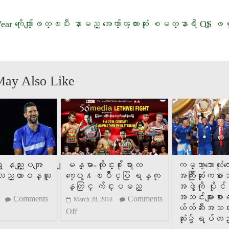
ear ကိုေက်ာ္ျဖတ္ၿပီး နာမည္ အေက်ာ္ၾကားဆံုး စမတ္နာရီ OS ျဖစ
May Also Like
ရဲ့ နည္းျပအျ
ျမန္မာ-ထိုင္း႐ိုးရာလ
ကမ္ဘာ့ဘောလုံး
လည္တာဝန္ယူ
က္ေ၀ွ႔ၿပိဳင္ပြဲ ရန္ကု
အကြီးဆုံးကစား
န္တြင္ က်င္းပမည္
အဖွဲ့ကို ပိုင်
အသင်းများစာရ
Comments
Comments
March 28, 2018
ယ်လ်ဆီးအသင
Off
ဆုံး၌ရပ်တည