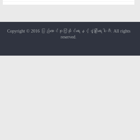
Copyright © 2016
ပြည်ထောင်စုကြံ့ခိုင်ရေးနှင့်ဖွံ့ဖြိုးရေးပါတီ
. All rights
reserved.