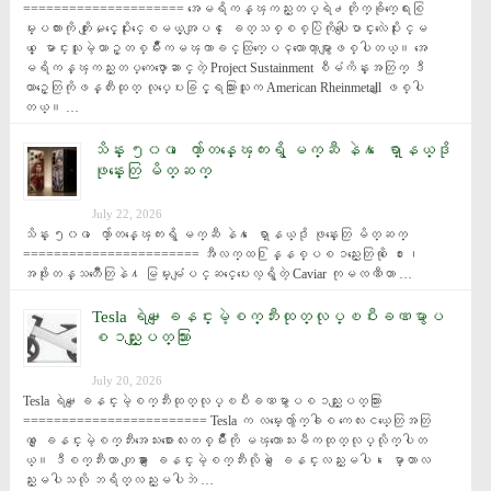
===================== အေမရိကန္ၾကည္းတပ္ရဲ႕တိုက္ခိုက္ေရးစြ
မ္းပကားကို တိုးျမႇင့္ေပးႏိုင္ေစမယ့္အျပင္ ေခတ္သစ္စစ္ပြဲကိုပါေျပာင္းလဲေပးႏိုင္မ
ယ့္ ေမာင္းသူမဲ့ယာဥ္တစ္မ်ိဳးကမၾကာခင္ထြက္ေပၚလာေတာ့မွာျဖစ္ပါတယ္။ အေ
မရိကန္ၾကည္းတပ္ကေဖာ္ေဆာင္တဲ့ Project Sustainment စီမံကိန္းအတြက္ ဒီ
ယာဥ္ေတြကိုဖန္တီးထုတ္ လုပ္ေပးခြင့္ရသြားသူက American Rheinmetall ျဖစ္ပါ
တယ္။ …
သိန္း ၅၀၀ ေက်ာ္တန္ေၾကးရွိ မက္ဆီ နဲ႔ ေရာ္နယ္ဒို
ဖုန္းေတြ မိတ္ဆက္
July 22, 2026
သိန္း ၅၀၀ ေက်ာ္တန္ေၾကးရွိ မက္ဆီ နဲ႔ ေရာ္နယ္ဒို ဖုန္းေတြ မိတ္ဆက္ 
======================= အီလက္ထ႐ြန္နစ္ပစၥည္းေတြကို ေ႐ႊ၊ 
အဖိုးတန္သတၱဳေတြနဲ႔ မြမ္းမံျပင္ဆင္ေပးေလ့ရွိတဲ့ Caviar ကုမၸဏီဟာ …
Tesla ရဲ႕‌ေျခနင္းမဲ့စက္ဘီးထုတ္လုပ္ၿပီးခဏမွာပ
စၥည္းျပတ္သြား
July 20, 2026
Tesla ရဲ႕‌ေျခနင္းမဲ့စက္ဘီးထုတ္လုပ္ၿပီးခဏမွာပစၥည္းျပတ္သြား 
======================== Tesla က လမ္းေလွ်ာက္ခါစ ကေလးငယ္ေတြအတြ
က္ ေျခနင္းမဲ့စက္ဘီးအေသးစားေလးတစ္မ်ိဳးကို မၾကာေသးမီကထုတ္လုပ္လိုက္ပါတ
ယ္။ ဒီစက္ဘီးဟာ တျခား ေျခနင္းမဲ့စက္ဘီးလိုပဲ ေျခနင္းလည္းမပါ၊ ေမာ္တာလ
ည္းမပါသလို ဘရိတ္လည္းမပါဘဲ …