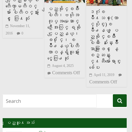
င္ျပည္နယ္ ပါ
တီေကာ္မတီဝင္
ျပည္ခိုင္ၿဖိဳး
ဒဂံုၿ
မ်ား ပါတီဝင္မ်ားႏွ
ပါတီ၊ဗဟိုအ
မိဳ႔သစ္(ေတာ
င့္ ေတြ႔ဆံု
လုပ္အမႈေဆာင္
င္ပိုင္း)ၿ
November 11,
ဦးေအးလြင္ ရခို
မိဳ႕နယ္ ျပ
င္ျပည္နယ္၊
2016
0
ည္ခိုင္ၿဖိဳး
ခ႐ိုင္၊ ၿ
ပါတီ ေစ်းႏႈန္းခ်ဳိ
မိဳ႕နယ္ပါတီ
သာစြာျဖင့္ ေန့
တာဝန္ရွိသူမ်ားႏွ
စဥ္ဆန္ႏွ
င့္ေတြ႕ဆုံ
င္႔ဆီမ်ားေရာင္း
August 4, 2025
ခ်ေပး
Comments Off
April 11, 2019
Comments Off
ျပည္သူ႔အသံ