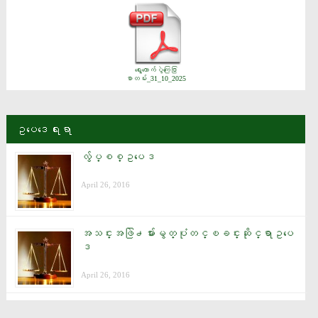
ရွေးကောက်ပွဲကြေငြာ
စာတမ်း_31_10_2025
ဥပေဒေရးရာ
လွ်ပ္စစ္ဥပေဒ
April 26, 2016
အသင္းအဖြဲ႕မ်ားမွတ္ပုံတင္ၿခင္းဆိုင္ရာဥပေ
ဒ
April 26, 2016