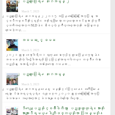
ျပည္သူေတြရဲ႕ ဆႏၵအမွန္ ၂
March 7, 2023
ျပည္သူေတြရဲ႕ ဆႏၵအမွန္ ၂ ၂၀၁၅ အလြန္ အေထြေထြေ႐ြးေကာက္ပြဲ မွ ေသာ
င္ၿပိဳကမ္းၿပိဳအႏိုင္ရလို႔ အစိုးရဖြဲ႕ေတာ့ တပ္မေတာ္အၿငိမ္းစား ဗိုလ္ခ်ဳ
ပ္ႀကီးတစ္ေယာက္က NLDနဲ႔ နီးစပ္တဲ့ ပုဂၢိဳလ္တစ္ေယာက္ကို ေမးခြန္းတစ္
ခုေမးခဲ့တယ္.. …
အဓမၼ ႏွင့္ ဓမၼ
March 3, 2023
၂၀၂၁ ခုႏွစ္ ေဖေဖာ္ဝါရီလ ၁ ရက္ေန႔ေနာက္ပိုင္း လူမႈကြန္ယက္မွာ နဲ႔ 
အဓမၼ ဆိုတဲ့ ပါဠိေဝါဟာရကို တြင္တြင္သုံးလာၾကပါတယ္။ တစ္ခ်ိဳ႕လဲနား
လည္လို႔ ေျပာတာရွိသလို႔ အမ်ားစုကေတာ့ ဂဃနဏ …
ျပည္သူေတြရဲ႕ ဆႏၵအမွန္
March 3, 2023
ျပည္သူေတြရဲ႕ ဆႏၵအမွန္ ယေန႔ ျမန္မာႏိုင္ငံတြင္ ယေန႔ ႀကဳံေတြ႕ေန
ရေသာ ျပႆနာအရပ္ရပ္ရဲ႕ ဇစ္ျမစ္က ၂၀၂၀ ခုႏွစ္ အေထြေထြေ႐ြးေကာက္ပြဲ 
မဲသမာမႈ။ ဘယ္ေလာက္ေတာင္ မဲသမာမႈျဖစ္လဲဆိုေတာ့ သိပ္ေတာ့ …
ဒီကေန့ျပည္ခုိင္ၿဖိဳးပါတီဟာ ျပည္သူလူထုရဲ႔အားကိုး
အားထားျပဳရမယ္႕ပါတီျဖစ္တယ္ဆိုတာ ကြၽန္မတို႔