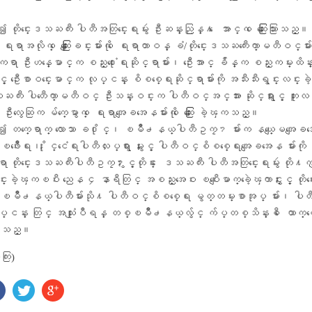
ိုင္းေဒသႀကီး ပါတီအတြင္းေရးမွဴး ဦးဆန္းညြန္႔ ေအာင္က ေဆြးေႏြးသြားသည္။
ေရးရာအလိုက္ ေဆြးေႏြးျခင္းမ်ားကို ေရးရာတာဝန္ ခံ/တိုင္းေဒသႀကီးေကာ္မတီဝင္မ်ာ
ရာ ဦးဟန္ေမာင္က စည္း႐ံုးေရးဆိုင္ရာမ်ား၊ ဦးေအာင္ ခ်ိန္က စည္းကမ္းထိန္း
းႏွင့္ ဦးေစာဝင္းေမာင္က လုပ္ငန္း စိစစ္ေရးဆိုင္ရာမ်ားကို အသီးသီးရွင္းလင္
သႀကီး ပါတီေကာ္မတီဝင္ ဦးသန္းဝင္းက ပါတီဝင္အင္အား ဆိုင္ရာႏွင့္ ဘူ
ဦးလွေဆြက မ်က္ေမွာက္ ေရးရာအေျခအေနမ်ားကို ေဆြးေႏြး ခဲ့ၾကသည္။
 တက္ေရာက္ လာေသာ ခ႐ိုင္၊ ၿမိဳ႕နယ္ပါတီဥကၠ႒ မ်ားက နယ္ေျမအေျ
ဖိဳးေရး၊ ႏိုင္ငံေရးပါတီလႈပ္ရွား မႈႏွင့္ ပါတီဝင္စိစစ္ေရးအေျခအေန မ်ားကို
့ၾကရာ တိုင္းေဒသႀကီးပါတီဥကၠ႒ႏွင့္တိုင္း ေဒသႀကီး ပါတီအတြင္းေရးမွဴး တိ
္းခဲ့ၾကၿပီး ညေန ၄ နာရီတြင္ အစည္းအေဝး ၿပီးေျမာက္ခဲ့ေၾကာင္းႏွင့္ တု
ွ ၿမိဳ႕နယ္ပါတီမ်ားသို႔ ပါတီဝင္စိစစ္ေရး မွတ္တမ္းစာအုပ္ မ်ား၊ ပါ
္ငန္း တြင္ အသံုးျပဳရန္ တစ္ၿမိဳ႕နယ္လွ်င္ က်ပ္တစ္သိန္းစီ ေထာက္ပံ့
ိရသည္။
ေကြး)