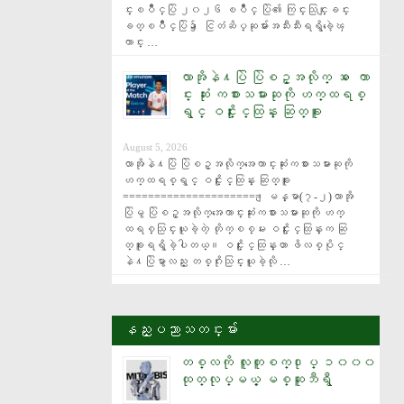
င္းၿပိဳင္ပြဲ ၂၀၂၆ ၿပိဳင္ ပြဲ၏ ကြင္းသြင္းျခင္း
ခတ္ၿပိဳင္ပြဲ၌ ေငြတံဆိပ္ဆုမ်ားအသီးသီးရရွိခဲ့ေၾ
ကာင္း …
လာအိုနဲ႔ပြဲ ပြဲစဥ္အလိုက္ အ ေကာ
င္း ဆုံး ကစားသမားဆုကို ဟက္ထရစ္
ရွင္ ဝင္းႏိုင္ထြန္း ဆြတ္ခူး
August 5, 2026
လာအိုနဲ႔ပြဲ ပြဲစဥ္အလိုက္အေကာင္းဆုံးကစားသမားဆုကို 
ဟက္ထရစ္ရွင္ ဝင္းႏိုင္ထြန္း ဆြတ္ခူး 
====================== ျမန္မာ(၇-၂)လာအို
ပြဲမွ ပြဲစဥ္အလိုက္အေကာင္းဆုံးကစားသမားဆုကို ဟက္
ထရစ္သြင္းယူခဲ့တဲ့ တိုက္စစ္မႉး ဝင္းႏိုင္ထြန္းက ဆြ
တ္ခူးရရွိခဲ့ပါတယ္။ ဝင္းႏိုင္ထြန္းဟာ ဖိလစ္ပိုင္
နဲ႔ပြဲမွာလည္း တစ္ဂိုးသြင္းယူခဲ့လို …
နည္းပညာသတင္းမ်ား
တစ္လကို လူတူစက္႐ုပ္ ၁၀၀၀
ထုတ္လုပ္မယ့္ မစ္ဆူဘီရွီ