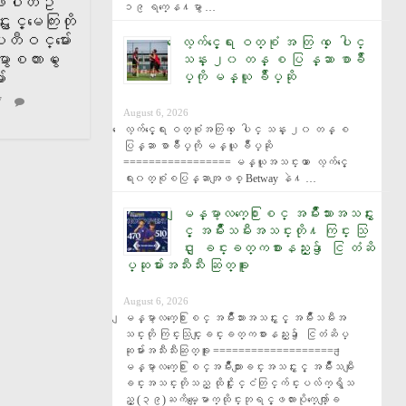
ိဳးပါတီဥ
၁၉ ရက္ေန႔မွာ …
ႏွင့္မေကြးတို
တီဝင္မ်ားေ
ေလ့က်င့္ေရး ဝတ္စုံ အ တြ က္ ေပါင္
ွာစကားမွ ေ
သန္း ၂၀ တန္ စ ပြ န္ဆာ စာခ်ဳ
ပ္ကို မန္ယူ ခ်ဳပ္ဆို
ား
7
August 6, 2026
ေလ့က်င့္ေရး ဝတ္စုံအတြက္ ေပါင္ သန္း ၂၀ တန္ စ
ပြန္ဆာ စာခ်ဳပ္ကို မန္ယူ ခ်ဳပ္ဆို 
================= မန္ယူအသင္းဟာ ေလ့က်င့္ေ
ရး၀တ္စုံစပြန္ဆာအျဖစ္ Betway နဲ႔ …
ျမန္မာ့လက္ေ႐ြးစင္ အမ်ိဳးသားအသင္းႏွ
င့္ အမ်ိဳးသမီးအသင္းတို႔ ကြင္း သြ
င္း ျခင္းခတ္ကစားနည္း၌ ေငြ တံဆိ
ပ္ဆုမ်ားအသီးသီး ဆြတ္ခူး
August 6, 2026
ျမန္မာ့လက္ေ႐ြးစင္ အမ်ိဳးသားအသင္းႏွင့္ အမ်ိဳးသမီးအ
သင္းတို ကြင္းသြင္းျခင္းခတ္ကစားနည္း၌ ေငြတံဆိပ္
ဆုမ်ားအသီးသီးဆြတ္ခူး ==================== ျ
မန္မာ့လက္ေ႐ြးစင္အမ်ိဳးသားျခင္းအသင္းႏွင့္ အမ်ိဳးသမီးျ
ခင္းအသင္းတိုသည္ ထိုင္းႏိုင္ငံတြင္က်င္းပလ်က္ရွိသ
ည့္ (၃၉)ႀကိမ္ေျမာက္ထိုင္းဘုရင့္ဖလားပိုက္ေက်ာ္ျခ