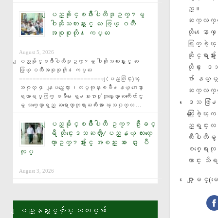
ည္။
ျပည္ခိုင္ၿဖိဳးပါတီဒုဥကၠ႒မွ
ဆက္လက္၍ တ
ဝါဆိုသကၤန္းႏွင့္ လႉ ဖြယ္ ဝတၳဳ
ထို႔ေနာက္ 
အစုစုတို႔ ကပ္လႉ
ရြက္ခဲ့ၾက
August 5, 2026
ဆိုင္ရာမ်ာ
ျပည္ခိုင္ၿဖိဳးပါတီဒုဥကၠ႒မွ ဝါဆိုသကၤန္းႏွင့္ လႉ
တိုင္း ေဒ
ဖြယ္ ဝတၳဳအစုစုတို႔ ကပ္လႉ 
ဂ်ာ နယ္မွ 
========================= (ျပည္တြင္း)ၾ
သဂုတ္ ၄ ေနျပည္ေတာ္ ၊တပ္ကုန္းၿမိဳ႕နယ္ အေနာ္
ဆက္လက္၍
ရထာရပ္ကြက္ ၿမိဳ႕ေရွ႕စႏၵာ႐ုံဘုန္းေတာ္ႀကီးေက်ာင္း
ေဒသ ဖြံ႕ၿ
မွ သက္ေတာ္ရွည္ ဆရာေတာ္ဘုရားႀကီးအား ၾသဂုတ္လ …
ဆြးေႏြးခဲ
ျပည္ခိုင္ၿဖိဳးပါတီ ဥကၠ႒ ဦးခင္
ည္ရွင္းလင
ရီ တိုင္းေဒသႀကီး/ျပည္နယ္ လႊတ္ေ
ကီးပါတီမ
တာ္ဥကၠ႒မ်ားႏွင့္ အစည္း အ ေဝး ျပဳ
စစ္ေရးလုပ
လုပ္
ကာင္း သ
August 3, 2026
ေဇာ္ျမင့္(မ
ျပည္နယ္ႏွင့္တိုင္း သတင္းမ်ား