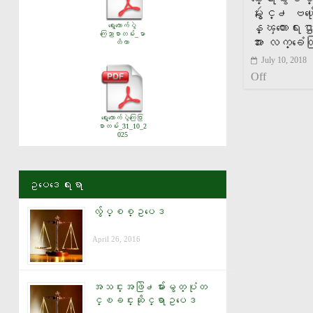
မွဴးႏွင္႕ ဗ
န္ၾကားေရး
ရွေးကောက်ပွဲ
ကြေညာစာတမ်း_မာ
အား လက္ခံေ
တိကာ
July 10, 2018
Off
ရွေးကောက်ပွဲကြေငြာ
စာတမ်း_31_10_2
025
ဥပေဒေရးရာ
လွ်ပ္စစ္ဥပေဒ
April 26, 2016
အသင္းအဖြဲ႕မ်ားမွတ္ပုံတ
င္ၿခင္းဆိုင္ရာဥပေဒ