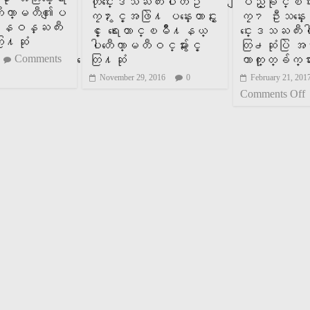
တိုင္းေဒသႀကီးပါတီဥ
ျပည္ခိုင္ၿဖ
ဟိုေကာ္မတီ၏ျပ
ကၠ႒ႏွင့္အဖြဲ႔ ပန္းေတာင္းႏွ
ကၠ႒ ဦးသန္းေဌး
ဌာနဝန္ႀကီး
င့္ ေရႊေတာင္ၿမိဳ႔နယ္
င္းေဒသႀကီးပါ
တြ႔ဆံု
ပါတီေကာ္မတီဝင္မ်ားႏွင့္
တြ႕ဆုံပြဲ အမ
Comments
ေတြ႔ဆံု
ကာက္ႏုတ္ခ်က္မ်
November 29, 2016
0
February 21, 201
Comments Off