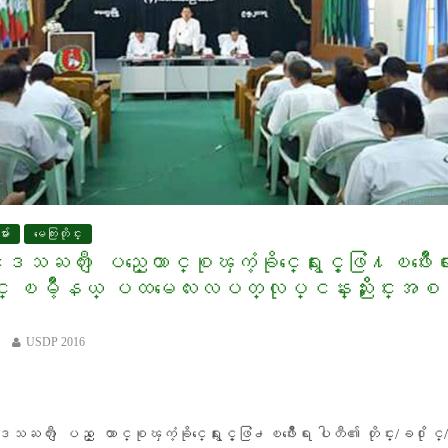
းႏွင့္ ေဆးဝါးပစၥည္းမ်ားအား ျပည္ခိုင္ၿဖိဳးပါတီမွ လႉဒါန္း
ီက ကူညီေထာက္ပံ့
်ား
မေကြးတိုင္း
္းေဒသႀကီး ျပည္ေထာင္စုၾကံ့ခိုင္ေရးႏွင့္ဖြံ႔ၿဖိဳးေရ
ုင္ ၿမိဳ့နယ္ ပထမေလးလပတ္လုပ္ငန္းညိႇႏႈိင္းအစည
USDP 2016
္းေဒသႀကီး ျပည္ ေထာင္စုၾကံ့ခိုင္ေရးႏွင့္ဖြံ႕ၿဖိဳးေရး ပါတီ၏ တိုင္း/ခ႐ိ