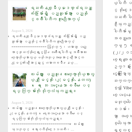
ယ္ပါတီ ပ
ေရႀကီးနစ္ျမဳပ္မႈဒဏ္ခံရသည့္ ေ
င္ တိုင္
က်း႐ြာမ်ားရွိ ျပည္သူမ်ားအား ျပည္ခို
သႀကီး ပါတ
င္ၿဖိဳးပါတီက ကူညီေထာက္ပံ့
ဦးၾကည္ထ
ပါတီမ်ားမ
August 5, 2026
ေရႀကီးနစ္ျမဳပ္မႈဒဏ္ခံရသည့္ ေက်း႐ြာမ်ားရွိ ျပည္
အစည္းအေဝ
သူမ်ားအား ျပည္ခိုင္ၿဖိဳးပါတီက ကူညီေထာက္ပံ့ 
က္မွ ၅ ရ
================= ဩဂုတ္ ၅၊ ဟသၤာတ ျပည္ေ
(၂/၂ဝ၁၇)
ထာင္စုႀကံ့ခိုင္ေရးႏွင့္ဖြံ႕ၿဖိဳးေရးပါတီမွ အမ်ိဳးသားလႊ
တ္ေတာ္ကိုယ္စားလွယ္ ဗဟိုအလုပ္အမႈေဆာင္ ဦးေအာင္တ
စ္ေရး အေျခ
င္ျမင့္၏ ဦးေဆာင္မႈႏွင့္ ဟသၤာတၿမိဳ႕နယ္ …
ဥကၠ႒မ်ားႏ
င့္ေဆြးေႏြး
ေလးမ်က္ႏွာ ျပည္သူ႔လႊတ္ေတာ္ကိုယ္စားလွ
ယ္ ဦးျမင့္စိုး၊ (ျမင့္စိုး-နတလ)
ဆက္လက္၍ တ
၊ ေရ ေဘး သင့္ေနေသာ ၿမိဳ႕ေပၚ
စ္၍ Vibe
ရပ္ ကြက္ မ်ားကို လိုက္လံၾကည့္ရႈ။
စ္ေပၚေနေသ
မဟုတ္ပါေ
August 5, 2026
ေလးမ်က္ႏွာ ျပည္သူ႔လႊတ္ေတာ္ကိုယ္စားလွယ္ ဦးျမင့္စိုး၊ 
စၥမ်ား၊ လစ
(ျမင့္စိုး-နတလ) ၊ ေရေဘးသင့္ေနေသာ ၿမိဳ႕ေပၚ 
သာ ျဖစ္ေ
ရပ္ကြက္ မ်ားကို လိုက္လံၾကည့္ရႈ။ 
စ္ပါေၾကာ
============================= ေလးမ်က္ႏွာ 
ၾသဂုတ္ ၄ ဧရာဝတီတိုင္းေဒသႀကီး၊ …
ရွင္းလင္း