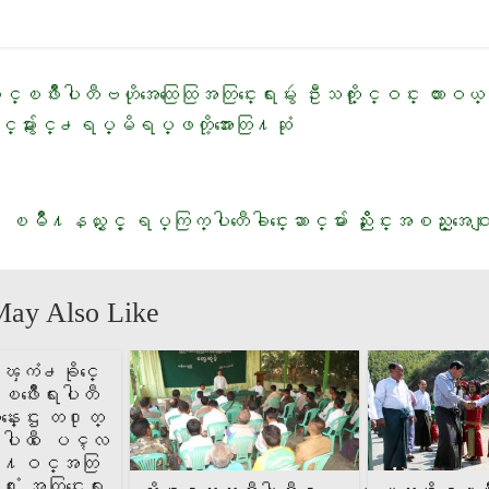
င္ၿဖိဳးပါတီဗဟုိအေထြေထြအတြင္းေရးမွဴး ဦးသက္ႏုိင္ဝင္း ထားဝ
္မ်ားႏွင္႕ရပ္မိရပ္ဖတုိ့အားေတြ႔ဆံု
ၿမိဳ႔နယ္ႏွင့္ ရပ္ကြက္ပါတီေခါင္းေဆာင္မ်ား ညိႇႏႈိင္းအစည္းအေဝ
May Also Like
ုၾကံ႕ခုိင္ေ
ၿဖိဳးေရးပါတီ
္းေဌး တ႐ုတ္
စ္ပါတီ ေပၚလ
ဖြဲ႔ဝင္အတြ
ပ္႐ံုး အတြင္းေရး