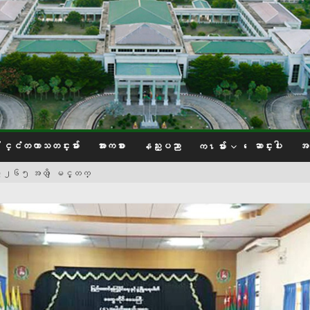
ႏိုင္ငံတကာသတင္းမ်ား
အားကစား
နည္းပညာ
ေဆာင္းပါး
အင
က႑မ်ား
၀ မွ ၂၆၅ အထိ ျမင့္တက္
ဆူဘီရွီ
န္ပီယံ ‌Joshua Van
်ဳပ္ဆို
ခတ္ကစားနည္း၌ ေငြ တံဆိပ္ဆုမ်ားအသီးသီး ဆြတ္ခူး