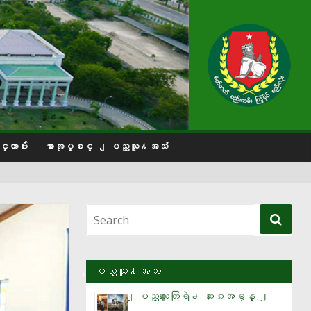
္တာဗ်ဴး
စာအုပ္စင္
ျပည္သူ႔အသံ
ျပည္သူ႔အသံ
ျပည္သူေတြရဲ႕ ဆႏၵအမွန္ ၂