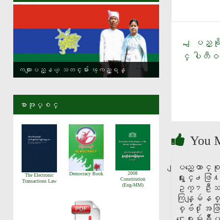
ျပည္ခုိ
←
င္ ပါတီဝင
ကရင္ျပည္နယ္ သတင္းမ်ား ၾကည့္ရန္
စာအုပ္စင္
You 
ျပည္ေထာင္စ
2008
Democracy Book
The Electronic
ရးႏွင္႕ဖြံ႔
Constitution
Transactions Law
(Eng-MM)
ဥကၠ႒ဦးသန
ကြန္ျမဴန
စ္ဗ်ဴ႐ိုအ
င္းေရးမွဴးခ်ဳ