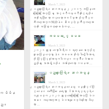
March 7, 2023
ျပည္သူေတြရဲ႕ ဆႏၵအမွန္ ၂ ၂၀၁၅ အလြန္ အေ
ထြေထြေ႐ြးေကာက္ပြဲ မွ ေသာင္ၿပိဳကမ္းၿပိဳအႏိုင္ရလို႔ 
အစိုးရဖြဲ႕ေတာ့ တပ္မေတာ္အၿငိမ္းစား ဗိုလ္ခ်ဳပ္ႀ
ကီးတစ္ေယာက္က NLDနဲ႔ နီးစပ္တဲ့ ပုဂၢိဳလ္တစ္ေယာ
က္ကို ေမးခြန္းတစ္ခုေမးခဲ့တယ္.. …
အဓမၼ ႏွင့္ ဓမၼ
March 3, 2023
၂၀၂၁ ခုႏွစ္ ေဖေဖာ္ဝါရီလ ၁ ရက္ေန႔ေနာက္ပိုင္း 
လူမႈကြန္ယက္မွာ နဲ႔ အဓမၼ ဆိုတဲ့ ပါဠိေဝါဟာရ
ကို တြင္တြင္သုံးလာၾကပါတယ္။ တစ္ခ်ိဳ႕လဲနားလ
္
ည္လို႔ ေျပာတာရွိသလို႔ အမ်ားစုကေတာ့ ဂဃနဏ …
ျပည္သူေတြရဲ႕ ဆႏၵအမွန္
March 3, 2023
ျပည္သူေတြရဲ႕ ဆႏၵအမွန္ ယေန႔ ျမန္မာႏိုင္ငံတြ
င္ ယေန႔ ႀကဳံေတြ႕ေနရေသာ ျပႆနာအရပ္ရပ္ရဲ႕ 
းက မိမိန
ဇစ္ျမစ္က ၂၀၂၀ ခုႏွစ္ အေထြေထြေ႐ြးေကာက္ပြဲ မဲသ
မာမႈ။ ဘယ္ေလာက္ေတာင္ မဲသမာမႈျဖစ္လဲဆိုေတာ့ သိပ္ေ
ါသည္။
တာ့ …