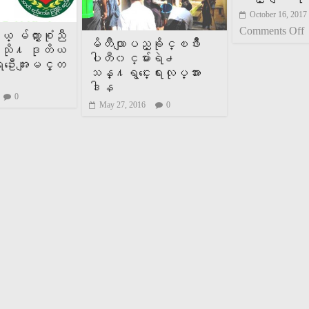
October 16, 2017
Comments Off
္ မ်က္ႏွာစုံညီ
မိတၳီလာျပည္ခိုင္ၿဖိဳး
သို႔ ဒုတိယ
ပါတီ၀င္မ်ားရဲ႕
ီးေအးျမင့္တ
သန္႔ရွင္းေရးလုပ္အား
ဒါန
0
May 27, 2016
0