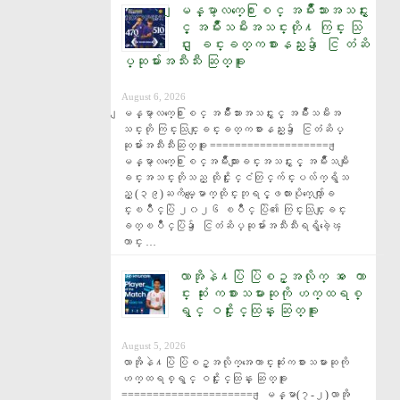
ျမန္မာ့လက္ေ႐ြးစင္ အမ်ိဳးသားအသင္းႏွ
င့္ အမ်ိဳးသမီးအသင္းတို႔ ကြင္း သြ
င္း ျခင္းခတ္ကစားနည္း၌ ေငြ တံဆိ
ပ္ဆုမ်ားအသီးသီး ဆြတ္ခူး
August 6, 2026
ျမန္မာ့လက္ေ႐ြးစင္ အမ်ိဳးသားအသင္းႏွင့္ အမ်ိဳးသမီးအ
သင္းတို ကြင္းသြင္းျခင္းခတ္ကစားနည္း၌ ေငြတံဆိပ္
ဆုမ်ားအသီးသီးဆြတ္ခူး ==================== ျ
မန္မာ့လက္ေ႐ြးစင္အမ်ိဳးသားျခင္းအသင္းႏွင့္ အမ်ိဳးသမီးျ
ခင္းအသင္းတိုသည္ ထိုင္းႏိုင္ငံတြင္က်င္းပလ်က္ရွိသ
ည့္ (၃၉)ႀကိမ္ေျမာက္ထိုင္းဘုရင့္ဖလားပိုက္ေက်ာ္ျခ
င္းၿပိဳင္ပြဲ ၂၀၂၆ ၿပိဳင္ ပြဲ၏ ကြင္းသြင္းျခင္း
ခတ္ၿပိဳင္ပြဲ၌ ေငြတံဆိပ္ဆုမ်ားအသီးသီးရရွိခဲ့ေၾ
ကာင္း …
လာအိုနဲ႔ပြဲ ပြဲစဥ္အလိုက္ အ ေကာ
င္း ဆုံး ကစားသမားဆုကို ဟက္ထရစ္
ရွင္ ဝင္းႏိုင္ထြန္း ဆြတ္ခူး
August 5, 2026
လာအိုနဲ႔ပြဲ ပြဲစဥ္အလိုက္အေကာင္းဆုံးကစားသမားဆုကို 
ဟက္ထရစ္ရွင္ ဝင္းႏိုင္ထြန္း ဆြတ္ခူး 
====================== ျမန္မာ(၇-၂)လာအို