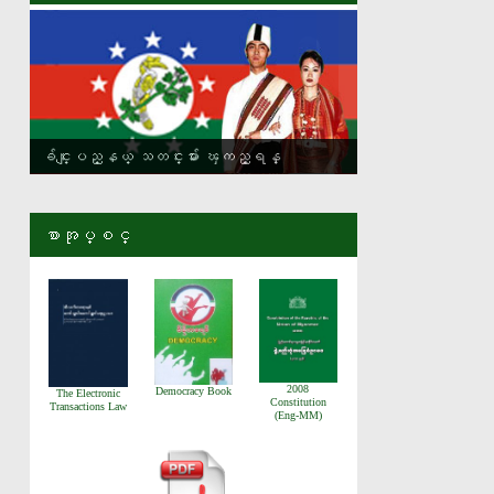
ခ်င္းျပည္နယ္ သတင္းမ်ား ၾကည့္ရန္
စာအုပ္စင္
2008
Democracy Book
The Electronic
Constitution
Transactions Law
(Eng-MM)