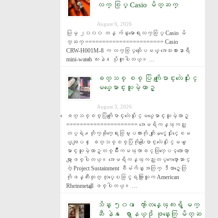
လက္ စြပ္ Casio မိတ္ဆက္
August 6, 2026
ယြမ္ ၂၀၀၀ တန္ က်န္းမာေရးလက္စြပ္ Casio မိ
တ္ဆက္ ======================= Casio 
CRW-H001M-8 က လက္စြပ္ဆိုေပမယ့္ အေသးစားနာရီ 
mini-watch ေလးနဲ႔ ပိုတူပါတယ္။ …
ေခတ္သစ္ စစ္ ပြဲ ကိုေျပာင္းလဲေပးႏိုင္
မယ့္ေမာင္းသူမဲ့ယာဥ္
August 3, 2026
ေခတ္သစ္စစ္ပြဲကိုေျပာင္းလဲေပးႏိုင္မယ့္ေမာင္းသူမဲ့ယာဥ္ 
===================== အေမရိကန္ၾကည္း
တပ္ရဲ႕တိုက္ခိုက္ေရးစြမ္းပကားကို တိုးျမႇင့္ေပးႏိုင္ေစမ
ယ့္အျပင္ ေခတ္သစ္စစ္ပြဲကိုပါေျပာင္းလဲေပးႏိုင္မယ့္ ေ
မာင္းသူမဲ့ယာဥ္တစ္မ်ိဳးကမၾကာခင္ထြက္ေပၚလာေတာ့
မွာျဖစ္ပါတယ္။ အေမရိကန္ၾကည္းတပ္ကေဖာ္ေဆာင္
တဲ့ Project Sustainment စီမံကိန္းအတြက္ ဒီယာဥ္ေတြ
ကိုဖန္တီးထုတ္ လုပ္ေပးခြင့္ရသြားသူက American 
Rheinmetall ျဖစ္ပါတယ္။ …
သိန္း ၅၀၀ ေက်ာ္တန္ေၾကးရွိ မက္
ဆီ နဲ႔ ေရာ္နယ္ဒို ဖုန္းေတြ မိတ္ဆ