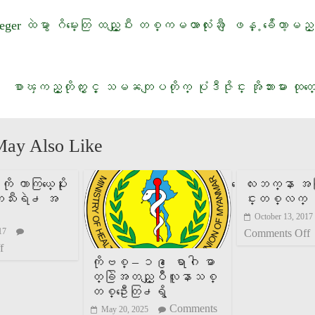
ger ထဲမွာ ဂိမ္းေတြ ထည့္ျပီး တစ္ကမၻာလံုးဆီ ျဖန္ ့ခ်ိေတာ့မည္
စာၾကည့္တုိက္ႏွင့္ သမၼတျပတိုက္ ပုံဒီဇုိင္း အိုဘားမား ထုတ
May Also Like
ု ကာကြယ္ေပးႏို
ေလးဘက္နာ အတြ
ပေတသီးရဲ႕ အ
င္းတစ္လက္
October 13, 2017
17
Comments Off
f
ကိုဗစ္ – ၁၉ ေရာဂါ ဓာ
တ္ခြဲအတည္ျပဳလူနာသစ္
တစ္ဦးေတြ႕ရွိ
Comments
May 20, 2025