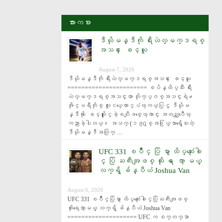
အားကစား
ဒီယိုမန္ဒီကို ရီးယဲလ္မက္ဒရစ္
အသင္း ေခၚယူ
August 7, 2026
ဒီယိုမန္ဒီကို ရီးယဲလ္မက္ဒရစ္အသင္း ေခၚယူ 
======================= စပိန္ထိပ္သီး ရီး
ယဲလ္မက္ဒရစ္အသင္းဟာ လိုက္ပ္ဇစ္အသင္းရဲ႕ 
အိုင္ဗရီကိုစ္ လူငယ္ေတာင္ပံၾကယ္ပြင့္ ဒီယိုမ
န္ဒီကို ေခၚယူႏိုင္ခဲ့ၿပီျဖစ္ေၾကာင္း အတည္ျပဳေၾ
ကညာခဲ့ပါတယ္။ အသက္ (၁၉)ႏွစ္အ႐ြယ္သာရွိေသးတဲ့ 
ဒီယိုမန္ဒီအတြက္ …
UFC 331 ၿပိဳင္ ပြဲ မွာ ထိပ္ဆုံးေခါ
င္ ပြဲ ႀကီးအျဖစ္ ထိုး ရ ေတာ့ မယ့္
လက္ရွိ ခ်န္ပီယံ ‌Joshua Van
August 6, 2026
UFC 331 ၿပိဳင္ပြဲမွာ ထိပ္ဆုံးေခါင္ပြဲႀကီးအျဖစ္ 
ထိုးရေတာ့မယ့္ လက္ရွိ ခ်န္ပီယံ ‌Joshua Van 
==================== UFC က စက္တက္ဘာ 