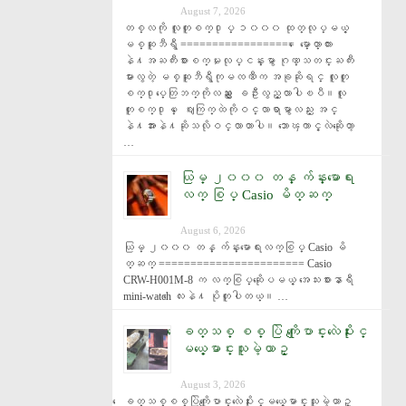
August 7, 2026
တစ္လကို လူတူစက္႐ုပ္ ၁၀၀၀ ထုတ္လုပ္မယ့္ 
မစ္ဆူဘီရွီ ================== ေမာ္ေတာ္ကား
နဲ႔အႀကီးစားစက္မႈလုပ္ငန္းမွာ ဂုဏ္သတင္းႀကီး
မားလွတဲ့ မစ္ဆူဘီရွီကုမၸဏီက အခုဆိုရင္ လူတူ
စက္႐ုပ္ေတြဘက္ကိုလည္း ေျခဦးလွည့္လာပါၿပီ။လူ
တူစက္႐ုပ္ ေဈးကြက္ထဲကိုဝင္လာရာမွာလည္း အင္
နဲ႔အားနဲ႔ဆိုသလိုဝင္လာတာပါ။ ဘာေၾကာင့္လဲဆိုေတာ့ 
…
ယြမ္ ၂၀၀၀ တန္ က်န္းမာေရး
လက္ စြပ္ Casio မိတ္ဆက္
August 6, 2026
ယြမ္ ၂၀၀၀ တန္ က်န္းမာေရးလက္စြပ္ Casio မိ
တ္ဆက္ ======================= Casio 
CRW-H001M-8 က လက္စြပ္ဆိုေပမယ့္ အေသးစားနာရီ 
mini-watch ေလးနဲ႔ ပိုတူပါတယ္။ …
ေခတ္သစ္ စစ္ ပြဲ ကိုေျပာင္းလဲေပးႏိုင္
မယ့္ေမာင္းသူမဲ့ယာဥ္
August 3, 2026
ေခတ္သစ္စစ္ပြဲကိုေျပာင္းလဲေပးႏိုင္မယ့္ေမာင္းသူမဲ့ယာဥ္ 