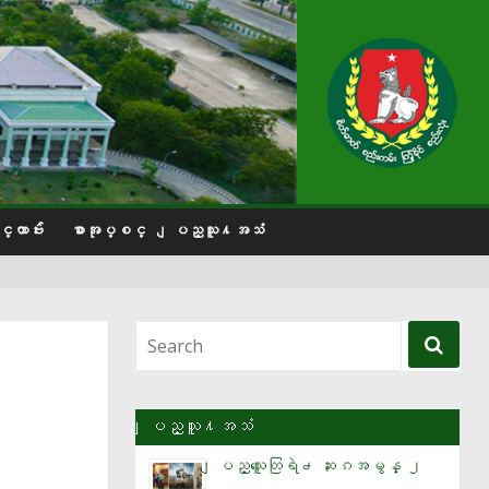
္တာဗ်ဴး
စာအုပ္စင္
ျပည္သူ႔အသံ
ျပည္သူ႔အသံ
ျပည္သူေတြရဲ႕ ဆႏၵအမွန္ ၂